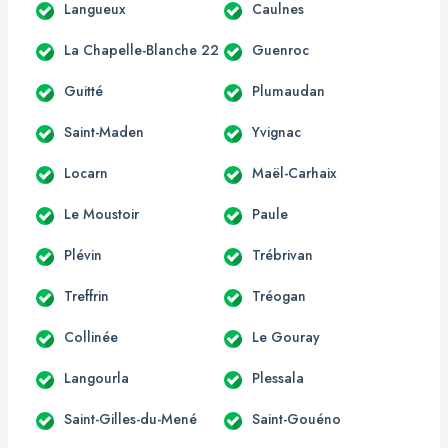
Langueux
Caulnes
La Chapelle-Blanche 22
Guenroc
Guitté
Plumaudan
Saint-Maden
Yvignac
Locarn
Maël-Carhaix
Le Moustoir
Paule
Plévin
Trébrivan
Treffrin
Tréogan
Collinée
Le Gouray
Langourla
Plessala
Saint-Gilles-du-Mené
Saint-Gouéno