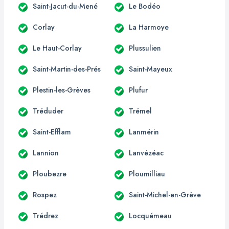
Saint-Jacut-du-Mené
Le Bodéo
Corlay
La Harmoye
Le Haut-Corlay
Plussulien
Saint-Martin-des-Prés
Saint-Mayeux
Plestin-les-Grèves
Plufur
Tréduder
Trémel
Saint-Efflam
Lanmérin
Lannion
Lanvézéac
Ploubezre
Ploumilliau
Rospez
Saint-Michel-en-Grève
Trédrez
Locquémeau