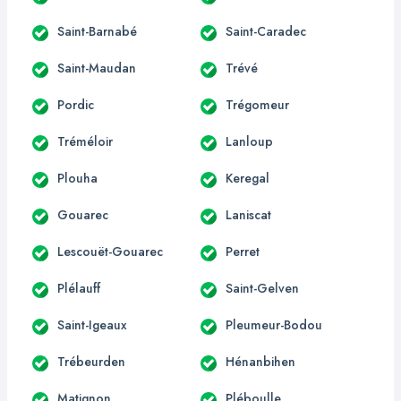
Saint-Barnabé
Saint-Caradec
Saint-Maudan
Trévé
Pordic
Trégomeur
Tréméloir
Lanloup
Plouha
Keregal
Gouarec
Laniscat
Lescouët-Gouarec
Perret
Plélauff
Saint-Gelven
Saint-Igeaux
Pleumeur-Bodou
Trébeurden
Hénanbihen
Matignon
Pléboulle