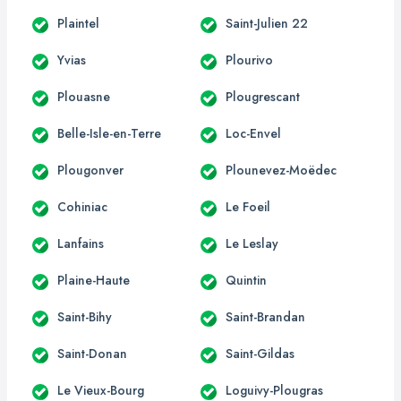
Plaintel
Saint-Julien 22
Yvias
Plourivo
Plouasne
Plougrescant
Belle-Isle-en-Terre
Loc-Envel
Plougonver
Plounevez-Moëdec
Cohiniac
Le Foeil
Lanfains
Le Leslay
Plaine-Haute
Quintin
Saint-Bihy
Saint-Brandan
Saint-Donan
Saint-Gildas
Le Vieux-Bourg
Loguivy-Plougras