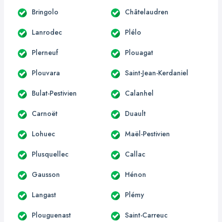
Bringolo
Châtelaudren
Lanrodec
Plélo
Plerneuf
Plouagat
Plouvara
Saint-Jean-Kerdaniel
Bulat-Pestivien
Calanhel
Carnoët
Duault
Lohuec
Maël-Pestivien
Plusquellec
Callac
Gausson
Hénon
Langast
Plémy
Plouguenast
Saint-Carreuc