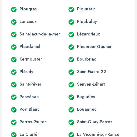
Plougras
Plounérin
Lancieux
Ploubalay
Saint-Jacut-de-la-Mer
Lézardrieux
Pleudaniel
Pleumeur-Gautier
Kermouster
Bourbriac
Plésidy
Saint-Fiacre 22
Saint-Péver
Senven-Léhart
Penvénan
Buguélès
Port Blanc
Louannec
Perros-Guirec
Saint-Quay-Perros
La Clarté
La Vicomté-sur-Rance