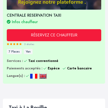
CENTRALE RESERVATION TAXI
Infos chauffeur
RÉSERVEZ CE CHAUFFEUR
5 étoiles
7 Places
Van
Services :
Taxi conventionné
Paiements acceptés :
Espèce
Carte bancaire
Langue(s) :
Taxi à La Bouillie