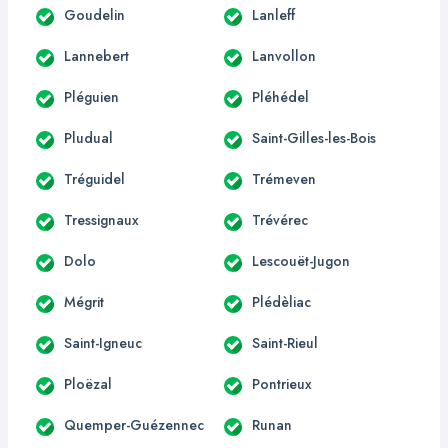
Goudelin
Lanleff
Lannebert
Lanvollon
Pléguien
Pléhédel
Pludual
Saint-Gilles-les-Bois
Tréguidel
Trémeven
Tressignaux
Trévérec
Dolo
Lescouët-Jugon
Mégrit
Plédèliac
Saint-Igneuc
Saint-Rieul
Ploëzal
Pontrieux
Quemper-Guézennec
Runan