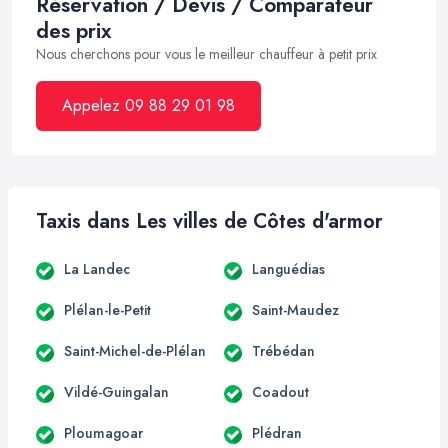
Réservation / Devis / Comparateur
des prix
Nous cherchons pour vous le meilleur chauffeur à petit prix
Appelez 09 88 29 01 98
Taxis dans Les villes de Côtes d'armor
La Landec
Languédias
Plélan-le-Petit
Saint-Maudez
Saint-Michel-de-Plélan
Trébédan
Vildé-Guingalan
Coadout
Ploumagoar
Plédran