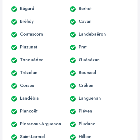
Bégard
Berhet
Brélidy
Cavan
Coatascorn
Landebaëron
Pluzunet
Prat
Tonquédec
Guénézan
Trézelan
Bourseul
Corseul
Créhen
Landébia
Languenan
Plancoët
Pléven
Plorec-sur-Arguenon
Pluduno
Saint-Lormel
Hillion