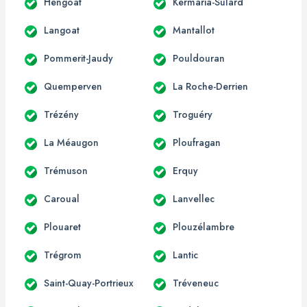
Hengoat
Kermaria-Sulard
Langoat
Mantallot
Pommerit-Jaudy
Pouldouran
Quemperven
La Roche-Derrien
Trézény
Troguéry
La Méaugon
Ploufragan
Trémuson
Erquy
Caroual
Lanvellec
Plouaret
Plouzélambre
Trégrom
Lantic
Saint-Quay-Portrieux
Tréveneuc