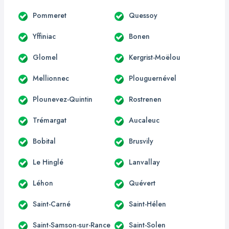
Pommeret
Quessoy
Yffiniac
Bonen
Glomel
Kergrist-Moëlou
Mellionnec
Plouguernével
Plounevez-Quintin
Rostrenen
Trémargat
Aucaleuc
Bobital
Brusvily
Le Hinglé
Lanvallay
Léhon
Quévert
Saint-Carné
Saint-Hélen
Saint-Samson-sur-Rance
Saint-Solen