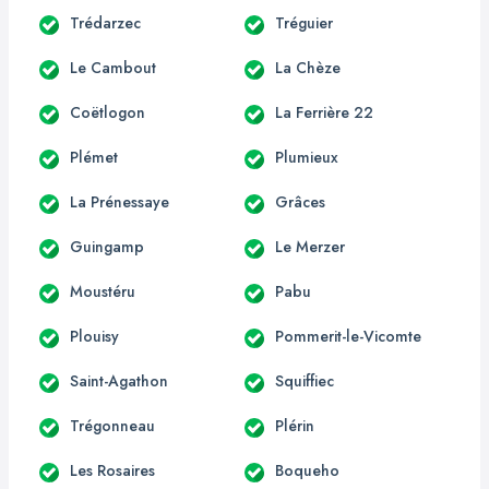
Trédarzec
Tréguier
Le Cambout
La Chèze
Coëtlogon
La Ferrière 22
Plémet
Plumieux
La Prénessaye
Grâces
Guingamp
Le Merzer
Moustéru
Pabu
Plouisy
Pommerit-le-Vicomte
Saint-Agathon
Squiffiec
Trégonneau
Plérin
Les Rosaires
Boqueho