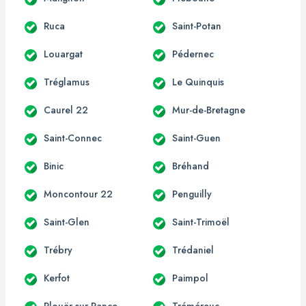
Ruca
Saint-Potan
Louargat
Pédernec
Tréglamus
Le Quinquis
Caurel 22
Mur-de-Bretagne
Saint-Connec
Saint-Guen
Binic
Bréhand
Moncontour 22
Penguilly
Saint-Glen
Saint-Trimoël
Trébry
Trédaniel
Kerfot
Paimpol
Plouër-sur-Rance
Tréméreuc