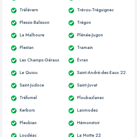
Trélévern
Trévou-Tréguignec
Plessix-Balisson
Trégon
La Malhoure
Plénée-Jugon
Plestan
Tramain
Les Champs-Géraux
Évran
Le Quiou
Saint-André-des-Eaux 22
Saint-Judoce
Saint-Juvat
Tréfumel
Ploubazlanec
Kerbors
Lanmodez
Pleubian
Hémonstoir
Loudéac
La Motte 22