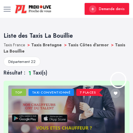
Demande devis
Liste des Taxis La Bouillie
Taxis France
>
Taxis Bretagne
>
Taxis Côtes d'armor
>
Taxis
La Bouillie
Département 22
Résultat :
Taxi(s)
1
TOP
TAXI CONVENTIONNÉ
7 PLACES