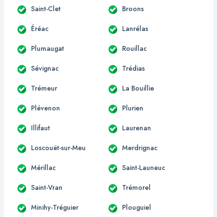
Saint-Clet
Broons
Éréac
Lanrélas
Plumaugat
Rouillac
Sévignac
Trédias
Trémeur
La Bouillie
Plévenon
Plurien
Illifaut
Laurenan
Loscouët-sur-Meu
Merdrignac
Mérillac
Saint-Launeuc
Saint-Vran
Trémorel
Minihy-Tréguier
Plouguiel