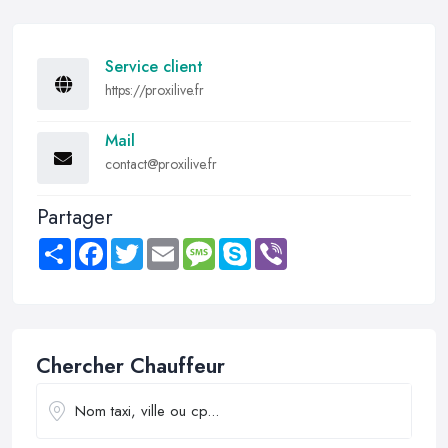
Service client
https://proxilive.fr
Mail
contact@proxilive.fr
Partager
Share
Facebook
Twitter
Email
Message
Skype
Viber
Chercher Chauffeur