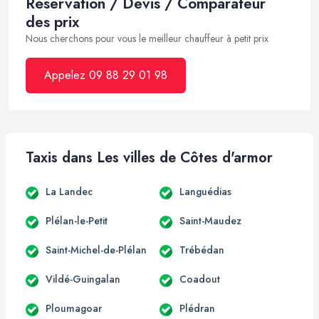
Réservation / Devis / Comparateur
des prix
Nous cherchons pour vous le meilleur chauffeur à petit prix
Appelez 09 88 29 01 98
Taxis dans Les villes de Côtes d'armor
La Landec
Languédias
Plélan-le-Petit
Saint-Maudez
Saint-Michel-de-Plélan
Trébédan
Vildé-Guingalan
Coadout
Ploumagoar
Plédran