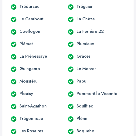
Trédarzec
Tréguier
Le Cambout
La Chèze
Coëtlogon
La Ferrière 22
Plémet
Plumieux
La Prénessaye
Grâces
Guingamp
Le Merzer
Moustéru
Pabu
Plouisy
Pommerit-le-Vicomte
Saint-Agathon
Squiffiec
Trégonneau
Plérin
Les Rosaires
Boqueho