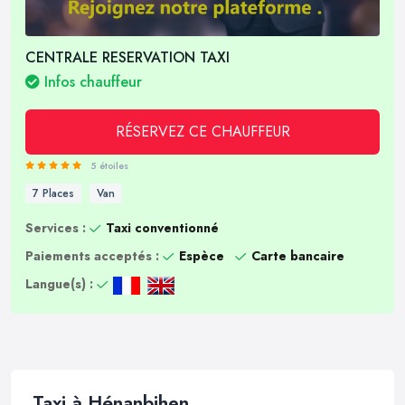
CENTRALE RESERVATION TAXI
Infos chauffeur
RÉSERVEZ CE CHAUFFEUR
5 étoiles
7 Places
Van
Services :
Taxi conventionné
Paiements acceptés :
Espèce
Carte bancaire
Langue(s) :
Taxi à Hénanbihen