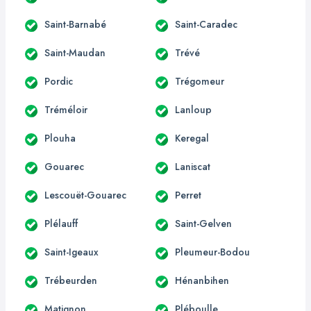
Saint-Barnabé
Saint-Caradec
Saint-Maudan
Trévé
Pordic
Trégomeur
Tréméloir
Lanloup
Plouha
Keregal
Gouarec
Laniscat
Lescouët-Gouarec
Perret
Plélauff
Saint-Gelven
Saint-Igeaux
Pleumeur-Bodou
Trébeurden
Hénanbihen
Matignon
Pléboulle