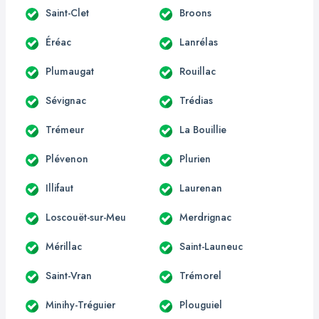
Saint-Clet
Broons
Éréac
Lanrélas
Plumaugat
Rouillac
Sévignac
Trédias
Trémeur
La Bouillie
Plévenon
Plurien
Illifaut
Laurenan
Loscouët-sur-Meu
Merdrignac
Mérillac
Saint-Launeuc
Saint-Vran
Trémorel
Minihy-Tréguier
Plouguiel