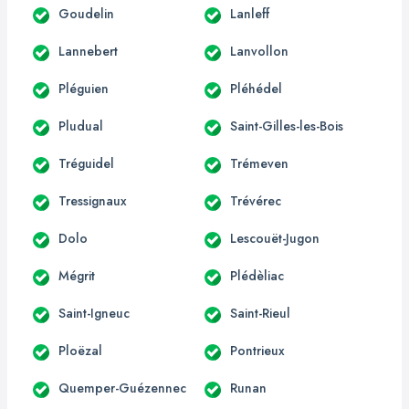
Goudelin
Lanleff
Lannebert
Lanvollon
Pléguien
Pléhédel
Pludual
Saint-Gilles-les-Bois
Tréguidel
Trémeven
Tressignaux
Trévérec
Dolo
Lescouët-Jugon
Mégrit
Plédèliac
Saint-Igneuc
Saint-Rieul
Ploëzal
Pontrieux
Quemper-Guézennec
Runan