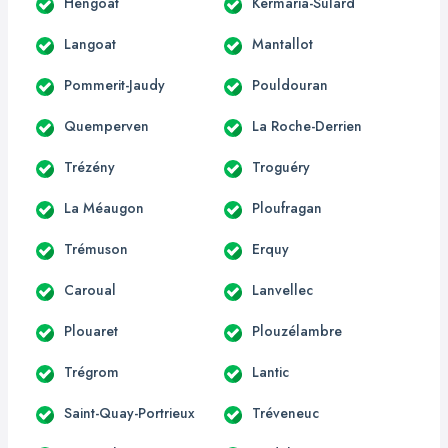
Hengoat
Kermaria-Sulard
Langoat
Mantallot
Pommerit-Jaudy
Pouldouran
Quemperven
La Roche-Derrien
Trézény
Troguéry
La Méaugon
Ploufragan
Trémuson
Erquy
Caroual
Lanvellec
Plouaret
Plouzélambre
Trégrom
Lantic
Saint-Quay-Portrieux
Tréveneuc