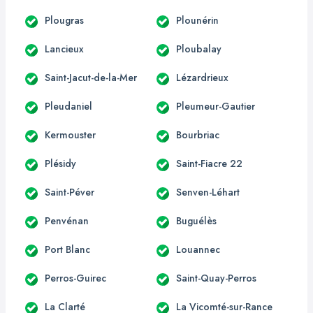
Plougras
Plounérin
Lancieux
Ploubalay
Saint-Jacut-de-la-Mer
Lézardrieux
Pleudaniel
Pleumeur-Gautier
Kermouster
Bourbriac
Plésidy
Saint-Fiacre 22
Saint-Péver
Senven-Léhart
Penvénan
Buguélès
Port Blanc
Louannec
Perros-Guirec
Saint-Quay-Perros
La Clarté
La Vicomté-sur-Rance