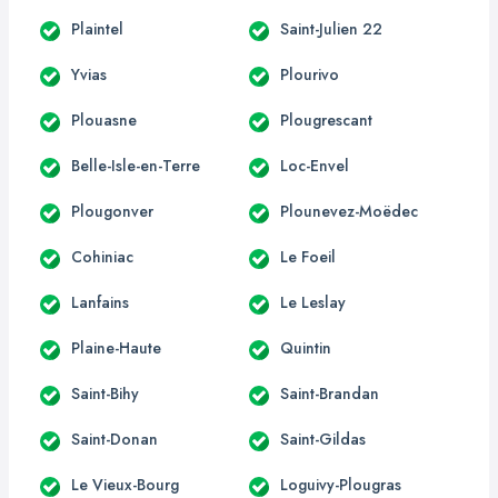
Plaintel
Saint-Julien 22
Yvias
Plourivo
Plouasne
Plougrescant
Belle-Isle-en-Terre
Loc-Envel
Plougonver
Plounevez-Moëdec
Cohiniac
Le Foeil
Lanfains
Le Leslay
Plaine-Haute
Quintin
Saint-Bihy
Saint-Brandan
Saint-Donan
Saint-Gildas
Le Vieux-Bourg
Loguivy-Plougras