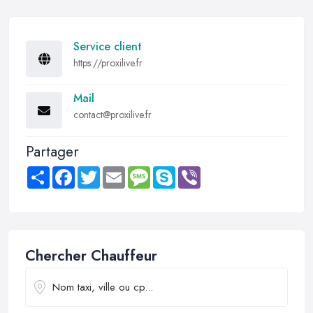
Service client
https://proxilive.fr
Mail
contact@proxilive.fr
Partager
Share
Facebook
Twitter
Email
Message
Skype
Viber
Chercher Chauffeur