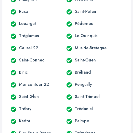
Ruca
Saint-Potan
Louargat
Pédernec
Tréglamus
Le Quinquis
Caurel 22
Mur-de-Bretagne
Saint-Connec
Saint-Guen
Binic
Bréhand
Moncontour 22
Penguilly
Saint-Glen
Saint-Trimoël
Trébry
Trédaniel
Kerfot
Paimpol
Plouër-sur-Rance
Tréméreuc