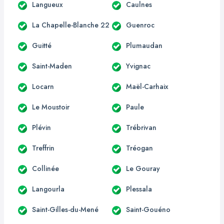
Langueux
Caulnes
La Chapelle-Blanche 22
Guenroc
Guitté
Plumaudan
Saint-Maden
Yvignac
Locarn
Maël-Carhaix
Le Moustoir
Paule
Plévin
Trébrivan
Treffrin
Tréogan
Collinée
Le Gouray
Langourla
Plessala
Saint-Gilles-du-Mené
Saint-Gouéno