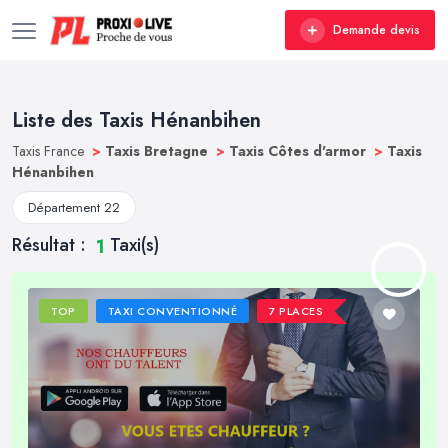
Demande devis
Liste des Taxis Hénanbihen
Taxis France
>
Taxis Bretagne
>
Taxis Côtes d'armor
>
Taxis
Hénanbihen
Département 22
Résultat :
Taxi(s)
1
TOP
TAXI CONVENTIONNÉ
7 PLACES