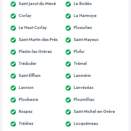
Saint-Jacut-du-Mené
Le Bodéo
Corlay
La Harmoye
Le Haut-Corlay
Plussulien
Saint-Martin-des-Prés
Saint-Mayeux
Plestin-les-Grèves
Plufur
Tréduder
Trémel
Saint-Efflam
Lanmérin
Lannion
Lanvézéac
Ploubezre
Ploumilliau
Rospez
Saint-Michel-en-Grève
Trédrez
Locquémeau