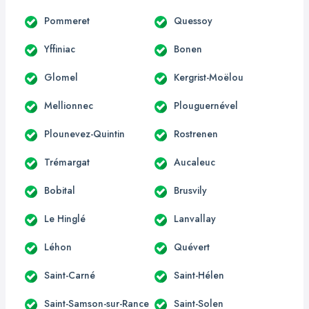
Pommeret
Quessoy
Yffiniac
Bonen
Glomel
Kergrist-Moëlou
Mellionnec
Plouguernével
Plounevez-Quintin
Rostrenen
Trémargat
Aucaleuc
Bobital
Brusvily
Le Hinglé
Lanvallay
Léhon
Quévert
Saint-Carné
Saint-Hélen
Saint-Samson-sur-Rance
Saint-Solen