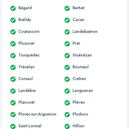
Bégard
Berhet
Brélidy
Cavan
Coatascorn
Landebaëron
Pluzunet
Prat
Tonquédec
Guénézan
Trézelan
Bourseul
Corseul
Créhen
Landébia
Languenan
Plancoët
Pléven
Plorec-sur-Arguenon
Pluduno
Saint-Lormel
Hillion