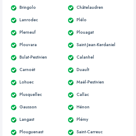
Bringolo
Châtelaudren
Lanrodec
Plélo
Plerneuf
Plouagat
Plouvara
Saint-Jean-Kerdaniel
Bulat-Pestivien
Calanhel
Carnoët
Duault
Lohuec
Maël-Pestivien
Plusquellec
Callac
Gausson
Hénon
Langast
Plémy
Plouguenast
Saint-Carreuc