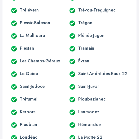
Trélévern
Trévou-Tréguignec
Plessix-Balisson
Trégon
La Malhoure
Plénée-Jugon
Plestan
Tramain
Les Champs-Géraux
Évran
Le Quiou
Saint-André-des-Eaux 22
Saint-Judoce
Saint-Juvat
Tréfumel
Ploubazlanec
Kerbors
Lanmodez
Pleubian
Hémonstoir
Loudéac
La Motte 22