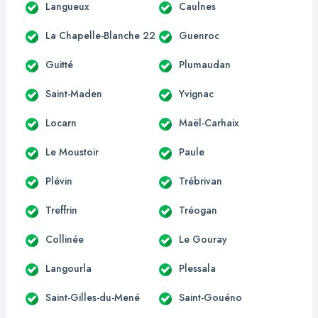
Langueux
Caulnes
La Chapelle-Blanche 22
Guenroc
Guitté
Plumaudan
Saint-Maden
Yvignac
Locarn
Maël-Carhaix
Le Moustoir
Paule
Plévin
Trébrivan
Treffrin
Tréogan
Collinée
Le Gouray
Langourla
Plessala
Saint-Gilles-du-Mené
Saint-Gouéno