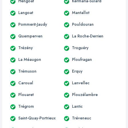
Hengoat
Kermaria-Sulard
Langoat
Mantallot
Pommerit-Jaudy
Pouldouran
Quemperven
La Roche-Derrien
Trézény
Troguéry
La Méaugon
Ploufragan
Trémuson
Erquy
Caroual
Lanvellec
Plouaret
Plouzélambre
Trégrom
Lantic
Saint-Quay-Portrieux
Tréveneuc