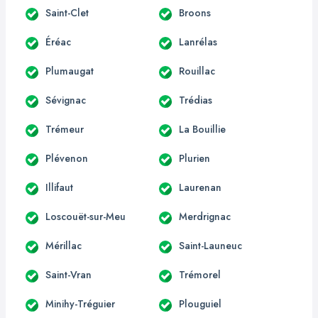
Saint-Clet
Broons
Éréac
Lanrélas
Plumaugat
Rouillac
Sévignac
Trédias
Trémeur
La Bouillie
Plévenon
Plurien
Illifaut
Laurenan
Loscouët-sur-Meu
Merdrignac
Mérillac
Saint-Launeuc
Saint-Vran
Trémorel
Minihy-Tréguier
Plouguiel