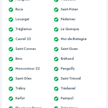
Ruca
Saint-Potan
Louargat
Pédernec
Tréglamus
Le Quinquis
Caurel 22
Mur-de-Bretagne
Saint-Connec
Saint-Guen
Binic
Bréhand
Moncontour 22
Penguilly
Saint-Glen
Saint-Trimoël
Trébry
Trédaniel
Kerfot
Paimpol
Plouër-sur-Rance
Tréméreuc