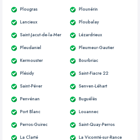
Plougras
Plounérin
Lancieux
Ploubalay
Saint-Jacut-de-la-Mer
Lézardrieux
Pleudaniel
Pleumeur-Gautier
Kermouster
Bourbriac
Plésidy
Saint-Fiacre 22
Saint-Péver
Senven-Léhart
Penvénan
Buguélès
Port Blanc
Louannec
Perros-Guirec
Saint-Quay-Perros
La Clarté
La Vicomté-sur-Rance