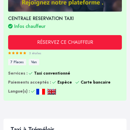
CENTRALE RESERVATION TAXI
Infos chauffeur
RÉSERVEZ CE CHAUFFEUR
5 étoiles
7 Places
Van
Services :
Taxi conventionné
Paiements acceptés :
Espèce
Carte bancaire
Langue(s) :
Taxi à Tréméloir