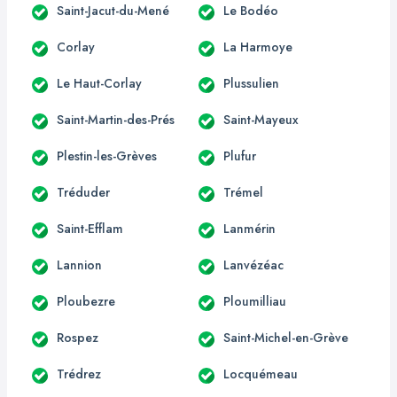
Saint-Jacut-du-Mené
Le Bodéo
Corlay
La Harmoye
Le Haut-Corlay
Plussulien
Saint-Martin-des-Prés
Saint-Mayeux
Plestin-les-Grèves
Plufur
Tréduder
Trémel
Saint-Efflam
Lanmérin
Lannion
Lanvézéac
Ploubezre
Ploumilliau
Rospez
Saint-Michel-en-Grève
Trédrez
Locquémeau