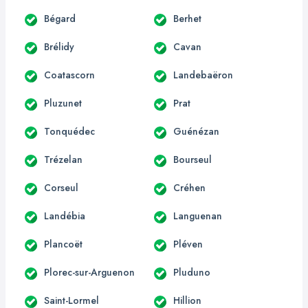
Bégard
Berhet
Brélidy
Cavan
Coatascorn
Landebaëron
Pluzunet
Prat
Tonquédec
Guénézan
Trézelan
Bourseul
Corseul
Créhen
Landébia
Languenan
Plancoët
Pléven
Plorec-sur-Arguenon
Pluduno
Saint-Lormel
Hillion