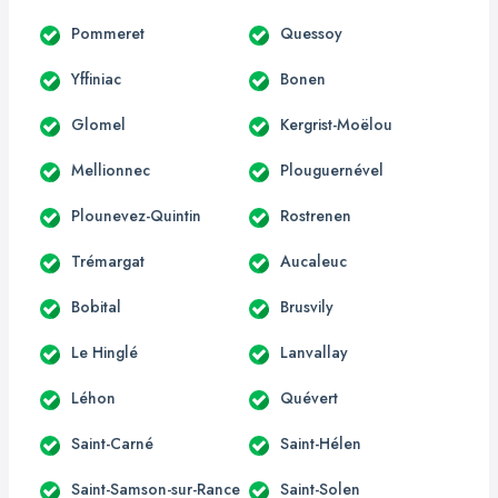
Pommeret
Quessoy
Yffiniac
Bonen
Glomel
Kergrist-Moëlou
Mellionnec
Plouguernével
Plounevez-Quintin
Rostrenen
Trémargat
Aucaleuc
Bobital
Brusvily
Le Hinglé
Lanvallay
Léhon
Quévert
Saint-Carné
Saint-Hélen
Saint-Samson-sur-Rance
Saint-Solen