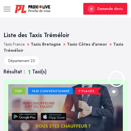
Demande devis
Liste des Taxis Tréméloir
Taxis France
>
Taxis Bretagne
>
Taxis Côtes d'armor
>
Taxis
Tréméloir
Département 22
Résultat :
Taxi(s)
1
TOP
TAXI CONVENTIONNÉ
7 PLACES