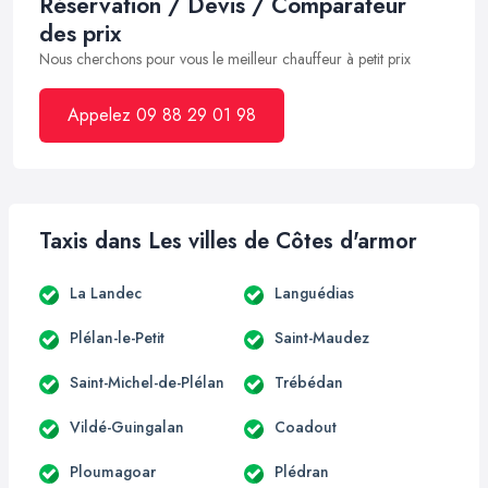
Réservation / Devis / Comparateur
des prix
Nous cherchons pour vous le meilleur chauffeur à petit prix
Appelez 09 88 29 01 98
Taxis dans Les villes de Côtes d'armor
La Landec
Languédias
Plélan-le-Petit
Saint-Maudez
Saint-Michel-de-Plélan
Trébédan
Vildé-Guingalan
Coadout
Ploumagoar
Plédran