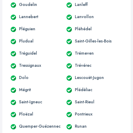
Goudelin
Lanleff
Lannebert
Lanvollon
Pléguien
Pléhédel
Pludual
Saint-Gilles-les-Bois
Tréguidel
Trémeven
Tressignaux
Trévérec
Dolo
Lescouët-Jugon
Mégrit
Plédèliac
Saint-Igneuc
Saint-Rieul
Ploëzal
Pontrieux
Quemper-Guézennec
Runan