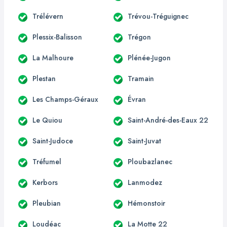
Trélévern
Trévou-Tréguignec
Plessix-Balisson
Trégon
La Malhoure
Plénée-Jugon
Plestan
Tramain
Les Champs-Géraux
Évran
Le Quiou
Saint-André-des-Eaux 22
Saint-Judoce
Saint-Juvat
Tréfumel
Ploubazlanec
Kerbors
Lanmodez
Pleubian
Hémonstoir
Loudéac
La Motte 22