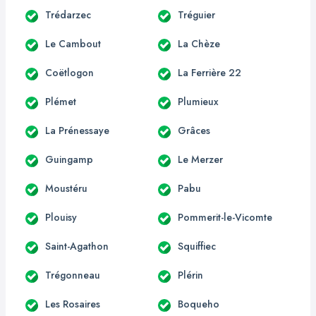
Trédarzec
Tréguier
Le Cambout
La Chèze
Coëtlogon
La Ferrière 22
Plémet
Plumieux
La Prénessaye
Grâces
Guingamp
Le Merzer
Moustéru
Pabu
Plouisy
Pommerit-le-Vicomte
Saint-Agathon
Squiffiec
Trégonneau
Plérin
Les Rosaires
Boqueho