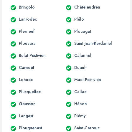
Bringolo
Châtelaudren
Lanrodec
Plélo
Plerneuf
Plouagat
Plouvara
Saint-Jean-Kerdaniel
Bulat-Pestivien
Calanhel
Carnoët
Duault
Lohuec
Maël-Pestivien
Plusquellec
Callac
Gausson
Hénon
Langast
Plémy
Plouguenast
Saint-Carreuc