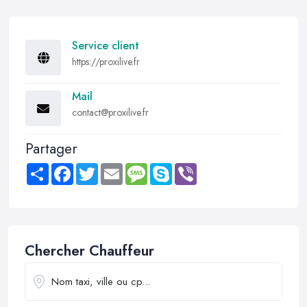
Service client
https://proxilive.fr
Mail
contact@proxilive.fr
Partager
Share
Facebook
Twitter
Email
Message
Skype
Viber
Chercher Chauffeur