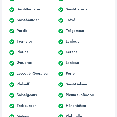
Saint-Barnabé
Saint-Caradec
Saint-Maudan
Trévé
Pordic
Trégomeur
Tréméloir
Lanloup
Plouha
Keregal
Gouarec
Laniscat
Lescouët-Gouarec
Perret
Plélauff
Saint-Gelven
Saint-Igeaux
Pleumeur-Bodou
Trébeurden
Hénanbihen
Matignon
Pléboulle