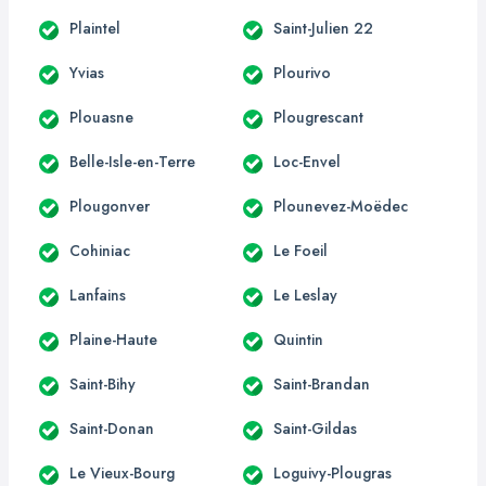
Plaintel
Saint-Julien 22
Yvias
Plourivo
Plouasne
Plougrescant
Belle-Isle-en-Terre
Loc-Envel
Plougonver
Plounevez-Moëdec
Cohiniac
Le Foeil
Lanfains
Le Leslay
Plaine-Haute
Quintin
Saint-Bihy
Saint-Brandan
Saint-Donan
Saint-Gildas
Le Vieux-Bourg
Loguivy-Plougras