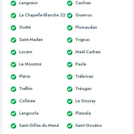
Langueux
Caulnes
La Chapelle-Blanche 22
Guenroc
Guitté
Plumaudan
Saint-Maden
Yvignac
Locarn
Maël-Carhaix
Le Moustoir
Paule
Plévin
Trébrivan
Treffrin
Tréogan
Collinée
Le Gouray
Langourla
Plessala
Saint-Gilles-du-Mené
Saint-Gouéno