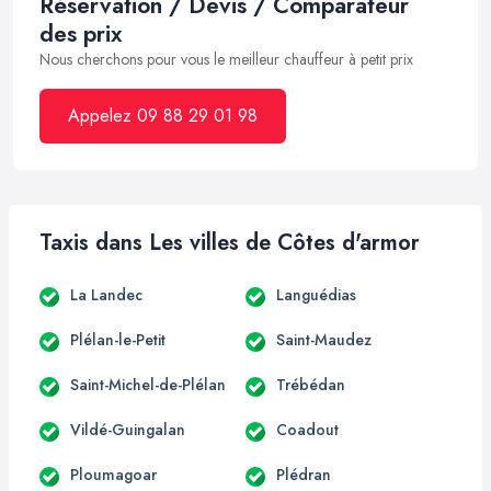
Réservation / Devis / Comparateur
des prix
Nous cherchons pour vous le meilleur chauffeur à petit prix
Appelez 09 88 29 01 98
Taxis dans Les villes de Côtes d'armor
La Landec
Languédias
Plélan-le-Petit
Saint-Maudez
Saint-Michel-de-Plélan
Trébédan
Vildé-Guingalan
Coadout
Ploumagoar
Plédran