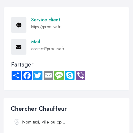
Service client
https://proxilive.fr
Mail
contact@proxilive.fr
Partager
Share
Facebook
Twitter
Email
Message
Skype
Viber
Chercher Chauffeur