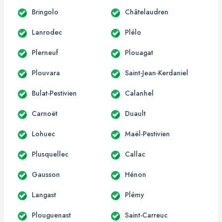
Bringolo
Châtelaudren
Lanrodec
Plélo
Plerneuf
Plouagat
Plouvara
Saint-Jean-Kerdaniel
Bulat-Pestivien
Calanhel
Carnoët
Duault
Lohuec
Maël-Pestivien
Plusquellec
Callac
Gausson
Hénon
Langast
Plémy
Plouguenast
Saint-Carreuc