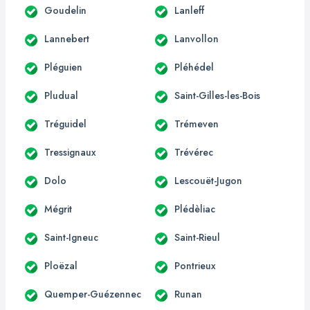
Goudelin
Lanleff
Lannebert
Lanvollon
Pléguien
Pléhédel
Pludual
Saint-Gilles-les-Bois
Tréguidel
Trémeven
Tressignaux
Trévérec
Dolo
Lescouët-Jugon
Mégrit
Plédèliac
Saint-Igneuc
Saint-Rieul
Ploëzal
Pontrieux
Quemper-Guézennec
Runan