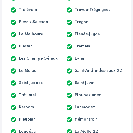
Trélévern
Trévou-Tréguignec
Plessix-Balisson
Trégon
La Malhoure
Plénée-Jugon
Plestan
Tramain
Les Champs-Géraux
Évran
Le Quiou
Saint-André-des-Eaux 22
Saint-Judoce
Saint-Juvat
Tréfumel
Ploubazlanec
Kerbors
Lanmodez
Pleubian
Hémonstoir
Loudéac
La Motte 22