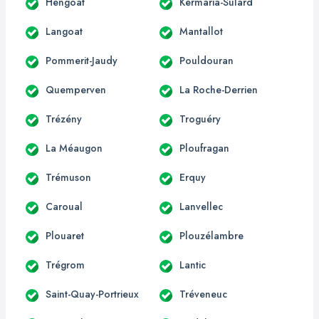
Hengoat
Kermaria-Sulard
Langoat
Mantallot
Pommerit-Jaudy
Pouldouran
Quemperven
La Roche-Derrien
Trézény
Troguéry
La Méaugon
Ploufragan
Trémuson
Erquy
Caroual
Lanvellec
Plouaret
Plouzélambre
Trégrom
Lantic
Saint-Quay-Portrieux
Tréveneuc