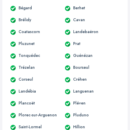
Bégard
Berhet
Brélidy
Cavan
Coatascorn
Landebaëron
Pluzunet
Prat
Tonquédec
Guénézan
Trézelan
Bourseul
Corseul
Créhen
Landébia
Languenan
Plancoët
Pléven
Plorec-sur-Arguenon
Pluduno
Saint-Lormel
Hillion