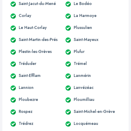
Saint-Jacut-du-Mené
Le Bodéo
Corlay
La Harmoye
Le Haut-Corlay
Plussulien
Saint-Martin-des-Prés
Saint-Mayeux
Plestin-les-Grèves
Plufur
Tréduder
Trémel
Saint-Efflam
Lanmérin
Lannion
Lanvézéac
Ploubezre
Ploumilliau
Rospez
Saint-Michel-en-Grève
Trédrez
Locquémeau