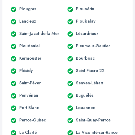
Plougras
Plounérin
Lancieux
Ploubalay
Saint-Jacut-de-la-Mer
Lézardrieux
Pleudaniel
Pleumeur-Gautier
Kermouster
Bourbriac
Plésidy
Saint-Fiacre 22
Saint-Péver
Senven-Léhart
Penvénan
Buguélès
Port Blanc
Louannec
Perros-Guirec
Saint-Quay-Perros
La Clarté
La Vicomté-sur-Rance