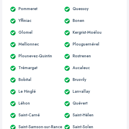
Pommeret
Quessoy
Yffiniac
Bonen
Glomel
Kergrist-Moëlou
Mellionnec
Plouguernével
Plounevez-Quintin
Rostrenen
Trémargat
Aucaleuc
Bobital
Brusvily
Le Hinglé
Lanvallay
Léhon
Quévert
Saint-Carné
Saint-Hélen
Saint-Samson-sur-Rance
Saint-Solen