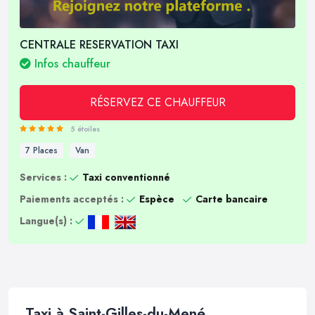
CENTRALE RESERVATION TAXI
Infos chauffeur
RÉSERVEZ CE CHAUFFEUR
5 étoiles
7 Places
Van
Services :
Taxi conventionné
Paiements acceptés :
Espèce
Carte bancaire
Langue(s) :
Taxi à Saint-Gilles-du-Mené