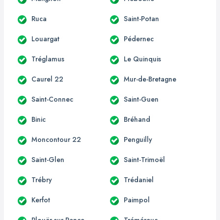
Ruca
Saint-Potan
Louargat
Pédernec
Tréglamus
Le Quinquis
Caurel 22
Mur-de-Bretagne
Saint-Connec
Saint-Guen
Binic
Bréhand
Moncontour 22
Penguilly
Saint-Glen
Saint-Trimoël
Trébry
Trédaniel
Kerfot
Paimpol
Plouër-sur-Rance
Tréméreuc