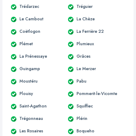
Trédarzec
Tréguier
Le Cambout
La Chèze
Coëtlogon
La Ferrière 22
Plémet
Plumieux
La Prénessaye
Grâces
Guingamp
Le Merzer
Moustéru
Pabu
Plouisy
Pommerit-le-Vicomte
Saint-Agathon
Squiffiec
Trégonneau
Plérin
Les Rosaires
Boqueho