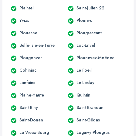
Plaintel
Saint-Julien 22
Yvias
Plourivo
Plouasne
Plougrescant
Belle-Isle-en-Terre
Loc-Envel
Plougonver
Plounevez-Moëdec
Cohiniac
Le Foeil
Lanfains
Le Leslay
Plaine-Haute
Quintin
Saint-Bihy
Saint-Brandan
Saint-Donan
Saint-Gildas
Le Vieux-Bourg
Loguivy-Plougras