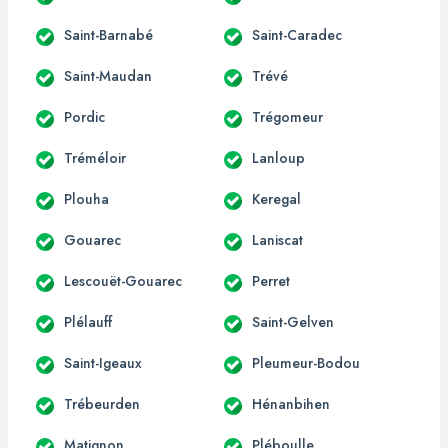
Saint-Barnabé
Saint-Caradec
Saint-Maudan
Trévé
Pordic
Trégomeur
Tréméloir
Lanloup
Plouha
Keregal
Gouarec
Laniscat
Lescouët-Gouarec
Perret
Plélauff
Saint-Gelven
Saint-Igeaux
Pleumeur-Bodou
Trébeurden
Hénanbihen
Matignon
Pléboulle