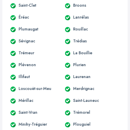
Saint-Clet
Broons
Éréac
Lanrélas
Plumaugat
Rouillac
Sévignac
Trédias
Trémeur
La Bouillie
Plévenon
Plurien
Illifaut
Laurenan
Loscouët-sur-Meu
Merdrignac
Mérillac
Saint-Launeuc
Saint-Vran
Trémorel
Minihy-Tréguier
Plouguiel