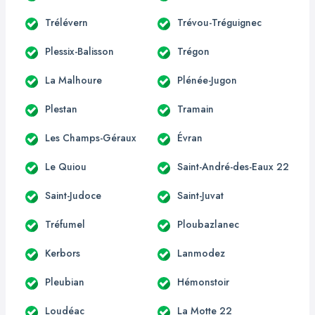
Trélévern
Trévou-Tréguignec
Plessix-Balisson
Trégon
La Malhoure
Plénée-Jugon
Plestan
Tramain
Les Champs-Géraux
Évran
Le Quiou
Saint-André-des-Eaux 22
Saint-Judoce
Saint-Juvat
Tréfumel
Ploubazlanec
Kerbors
Lanmodez
Pleubian
Hémonstoir
Loudéac
La Motte 22