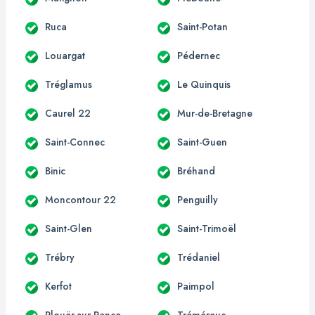
Ruca
Saint-Potan
Louargat
Pédernec
Tréglamus
Le Quinquis
Caurel 22
Mur-de-Bretagne
Saint-Connec
Saint-Guen
Binic
Bréhand
Moncontour 22
Penguilly
Saint-Glen
Saint-Trimoël
Trébry
Trédaniel
Kerfot
Paimpol
Plouër-sur-Rance
Tréméreuc