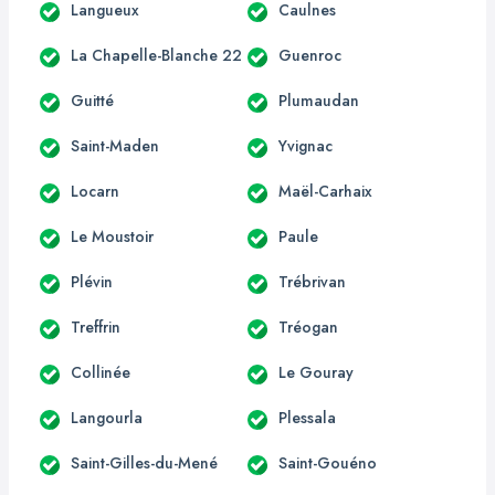
Langueux
Caulnes
La Chapelle-Blanche 22
Guenroc
Guitté
Plumaudan
Saint-Maden
Yvignac
Locarn
Maël-Carhaix
Le Moustoir
Paule
Plévin
Trébrivan
Treffrin
Tréogan
Collinée
Le Gouray
Langourla
Plessala
Saint-Gilles-du-Mené
Saint-Gouéno