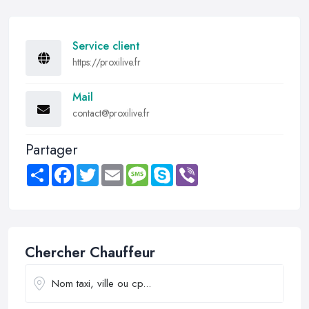
Service client
https://proxilive.fr
Mail
contact@proxilive.fr
Partager
Share
Facebook
Twitter
Email
Message
Skype
Viber
Chercher Chauffeur