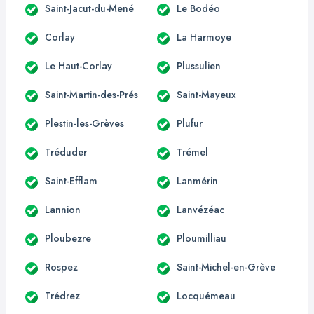
Saint-Jacut-du-Mené
Le Bodéo
Corlay
La Harmoye
Le Haut-Corlay
Plussulien
Saint-Martin-des-Prés
Saint-Mayeux
Plestin-les-Grèves
Plufur
Tréduder
Trémel
Saint-Efflam
Lanmérin
Lannion
Lanvézéac
Ploubezre
Ploumilliau
Rospez
Saint-Michel-en-Grève
Trédrez
Locquémeau