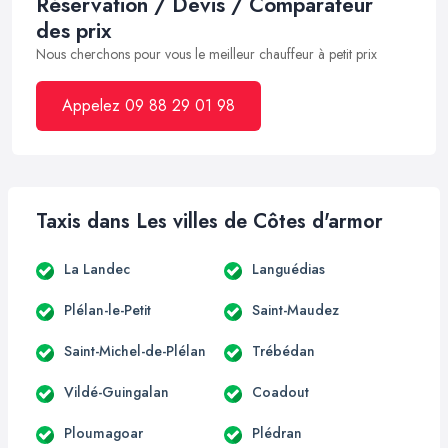
Réservation / Devis / Comparateur
des prix
Nous cherchons pour vous le meilleur chauffeur à petit prix
Appelez 09 88 29 01 98
Taxis dans Les villes de Côtes d'armor
La Landec
Languédias
Plélan-le-Petit
Saint-Maudez
Saint-Michel-de-Plélan
Trébédan
Vildé-Guingalan
Coadout
Ploumagoar
Plédran