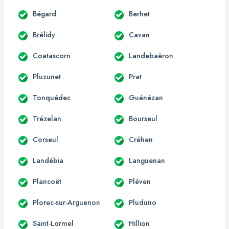
Bégard
Berhet
Brélidy
Cavan
Coatascorn
Landebaëron
Pluzunet
Prat
Tonquédec
Guénézan
Trézelan
Bourseul
Corseul
Créhen
Landébia
Languenan
Plancoët
Pléven
Plorec-sur-Arguenon
Pluduno
Saint-Lormel
Hillion