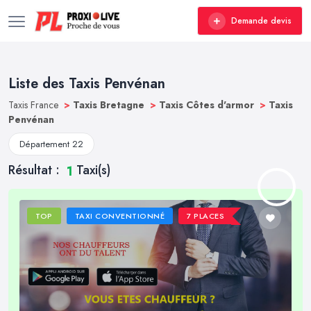
Demande devis
Liste des Taxis Penvénan
Taxis France
>
Taxis Bretagne
>
Taxis Côtes d'armor
>
Taxis
Penvénan
Département 22
Résultat :
Taxi(s)
1
TOP
TAXI CONVENTIONNÉ
7 PLACES