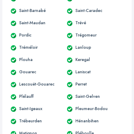
Saint-Barnabé
Saint-Caradec
Saint-Maudan
Trévé
Pordic
Trégomeur
Tréméloir
Lanloup
Plouha
Keregal
Gouarec
Laniscat
Lescouët-Gouarec
Perret
Plélauff
Saint-Gelven
Saint-Igeaux
Pleumeur-Bodou
Trébeurden
Hénanbihen
Matignon
Pléboulle