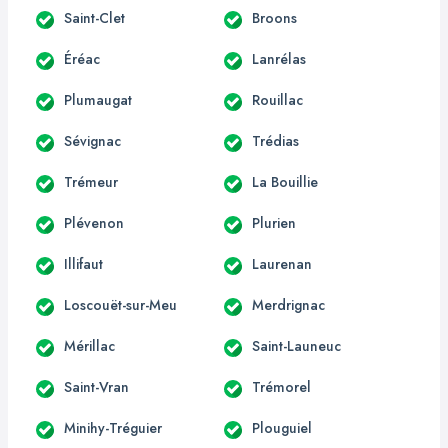
Saint-Clet
Broons
Éréac
Lanrélas
Plumaugat
Rouillac
Sévignac
Trédias
Trémeur
La Bouillie
Plévenon
Plurien
Illifaut
Laurenan
Loscouët-sur-Meu
Merdrignac
Mérillac
Saint-Launeuc
Saint-Vran
Trémorel
Minihy-Tréguier
Plouguiel