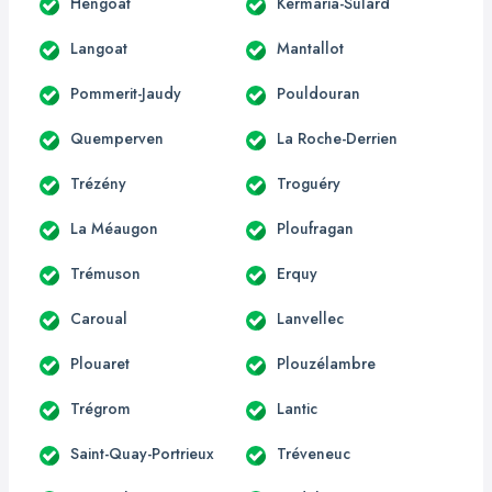
Hengoat
Kermaria-Sulard
Langoat
Mantallot
Pommerit-Jaudy
Pouldouran
Quemperven
La Roche-Derrien
Trézény
Troguéry
La Méaugon
Ploufragan
Trémuson
Erquy
Caroual
Lanvellec
Plouaret
Plouzélambre
Trégrom
Lantic
Saint-Quay-Portrieux
Tréveneuc