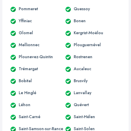
Pommeret
Quessoy
Yffiniac
Bonen
Glomel
Kergrist-Moëlou
Mellionnec
Plouguernével
Plounevez-Quintin
Rostrenen
Trémargat
Aucaleuc
Bobital
Brusvily
Le Hinglé
Lanvallay
Léhon
Quévert
Saint-Carné
Saint-Hélen
Saint-Samson-sur-Rance
Saint-Solen