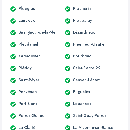
Plougras
Plounérin
Lancieux
Ploubalay
Saint-Jacut-de-la-Mer
Lézardrieux
Pleudaniel
Pleumeur-Gautier
Kermouster
Bourbriac
Plésidy
Saint-Fiacre 22
Saint-Péver
Senven-Léhart
Penvénan
Buguélès
Port Blanc
Louannec
Perros-Guirec
Saint-Quay-Perros
La Clarté
La Vicomté-sur-Rance