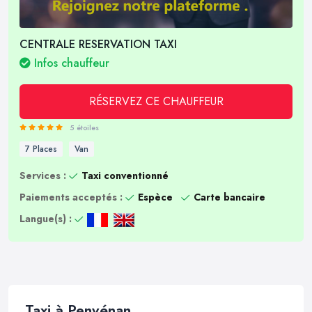
CENTRALE RESERVATION TAXI
Infos chauffeur
RÉSERVEZ CE CHAUFFEUR
5 étoiles
7 Places
Van
Services :
Taxi conventionné
Paiements acceptés :
Espèce
Carte bancaire
Langue(s) :
Taxi à Penvénan