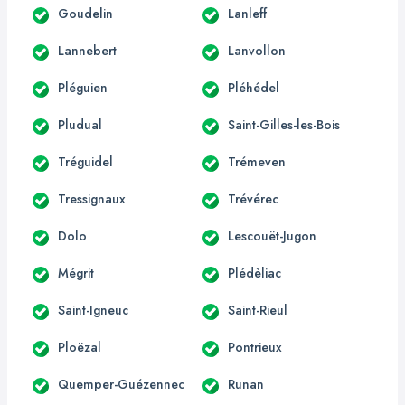
Goudelin
Lanleff
Lannebert
Lanvollon
Pléguien
Pléhédel
Pludual
Saint-Gilles-les-Bois
Tréguidel
Trémeven
Tressignaux
Trévérec
Dolo
Lescouët-Jugon
Mégrit
Plédèliac
Saint-Igneuc
Saint-Rieul
Ploëzal
Pontrieux
Quemper-Guézennec
Runan