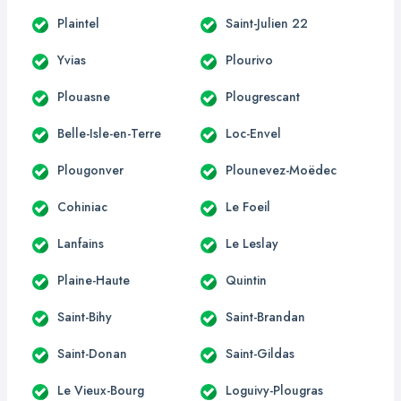
Plaintel
Saint-Julien 22
Yvias
Plourivo
Plouasne
Plougrescant
Belle-Isle-en-Terre
Loc-Envel
Plougonver
Plounevez-Moëdec
Cohiniac
Le Foeil
Lanfains
Le Leslay
Plaine-Haute
Quintin
Saint-Bihy
Saint-Brandan
Saint-Donan
Saint-Gildas
Le Vieux-Bourg
Loguivy-Plougras