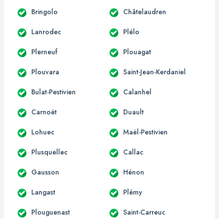
Bringolo
Châtelaudren
Lanrodec
Plélo
Plerneuf
Plouagat
Plouvara
Saint-Jean-Kerdaniel
Bulat-Pestivien
Calanhel
Carnoët
Duault
Lohuec
Maël-Pestivien
Plusquellec
Callac
Gausson
Hénon
Langast
Plémy
Plouguenast
Saint-Carreuc