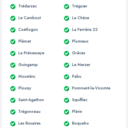
Trédarzec
Tréguier
Le Cambout
La Chèze
Coëtlogon
La Ferrière 22
Plémet
Plumieux
La Prénessaye
Grâces
Guingamp
Le Merzer
Moustéru
Pabu
Plouisy
Pommerit-le-Vicomte
Saint-Agathon
Squiffiec
Trégonneau
Plérin
Les Rosaires
Boqueho