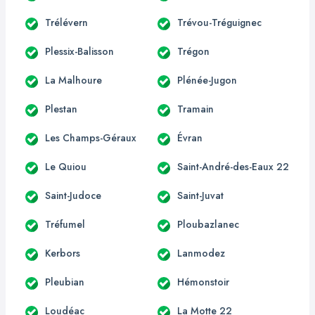
Trélévern
Trévou-Tréguignec
Plessix-Balisson
Trégon
La Malhoure
Plénée-Jugon
Plestan
Tramain
Les Champs-Géraux
Évran
Le Quiou
Saint-André-des-Eaux 22
Saint-Judoce
Saint-Juvat
Tréfumel
Ploubazlanec
Kerbors
Lanmodez
Pleubian
Hémonstoir
Loudéac
La Motte 22