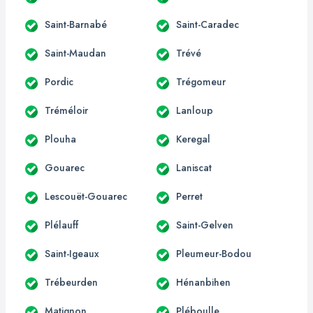
Saint-Barnabé
Saint-Caradec
Saint-Maudan
Trévé
Pordic
Trégomeur
Tréméloir
Lanloup
Plouha
Keregal
Gouarec
Laniscat
Lescouët-Gouarec
Perret
Plélauff
Saint-Gelven
Saint-Igeaux
Pleumeur-Bodou
Trébeurden
Hénanbihen
Matignon
Pléboulle