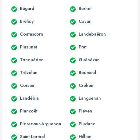
Bégard
Berhet
Brélidy
Cavan
Coatascorn
Landebaëron
Pluzunet
Prat
Tonquédec
Guénézan
Trézelan
Bourseul
Corseul
Créhen
Landébia
Languenan
Plancoët
Pléven
Plorec-sur-Arguenon
Pluduno
Saint-Lormel
Hillion