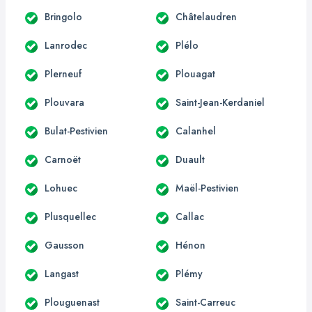
Bringolo
Châtelaudren
Lanrodec
Plélo
Plerneuf
Plouagat
Plouvara
Saint-Jean-Kerdaniel
Bulat-Pestivien
Calanhel
Carnoët
Duault
Lohuec
Maël-Pestivien
Plusquellec
Callac
Gausson
Hénon
Langast
Plémy
Plouguenast
Saint-Carreuc