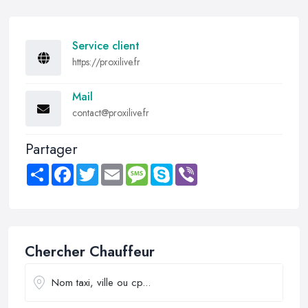
Service client
https://proxilive.fr
Mail
contact@proxilive.fr
Partager
Share
Facebook
Twitter
Email
Message
Skype
Viber
Chercher Chauffeur