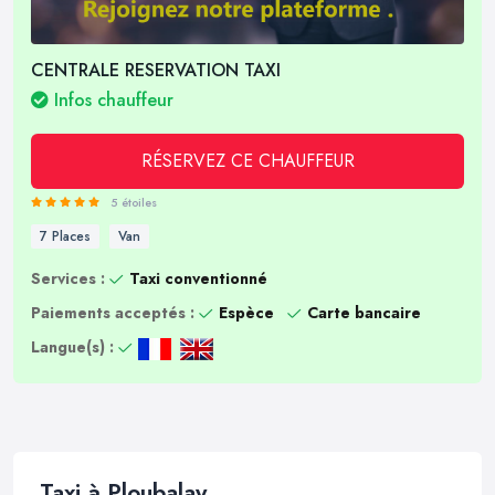
CENTRALE RESERVATION TAXI
Infos chauffeur
RÉSERVEZ CE CHAUFFEUR
5 étoiles
7 Places
Van
Services :
Taxi conventionné
Paiements acceptés :
Espèce
Carte bancaire
Langue(s) :
Taxi à Ploubalay