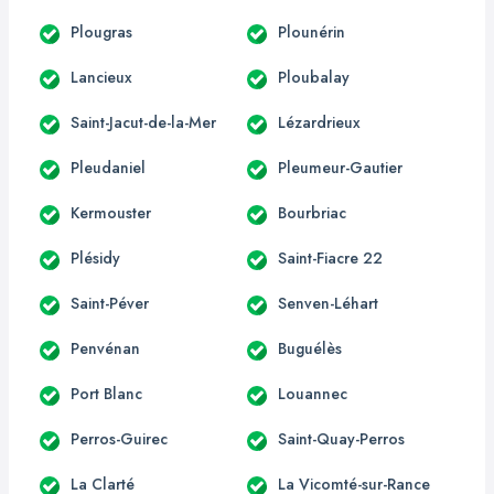
Plougras
Plounérin
Lancieux
Ploubalay
Saint-Jacut-de-la-Mer
Lézardrieux
Pleudaniel
Pleumeur-Gautier
Kermouster
Bourbriac
Plésidy
Saint-Fiacre 22
Saint-Péver
Senven-Léhart
Penvénan
Buguélès
Port Blanc
Louannec
Perros-Guirec
Saint-Quay-Perros
La Clarté
La Vicomté-sur-Rance