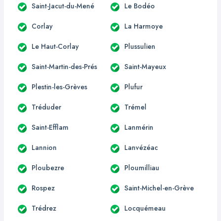
Saint-Jacut-du-Mené
Le Bodéo
Corlay
La Harmoye
Le Haut-Corlay
Plussulien
Saint-Martin-des-Prés
Saint-Mayeux
Plestin-les-Grèves
Plufur
Tréduder
Trémel
Saint-Efflam
Lanmérin
Lannion
Lanvézéac
Ploubezre
Ploumilliau
Rospez
Saint-Michel-en-Grève
Trédrez
Locquémeau