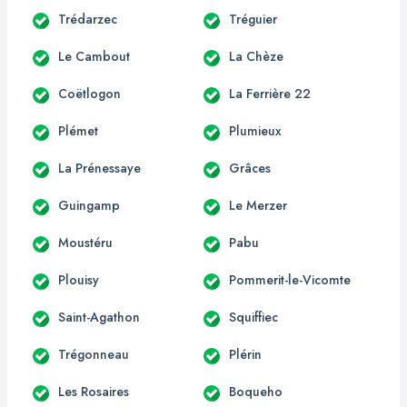
Trédarzec
Tréguier
Le Cambout
La Chèze
Coëtlogon
La Ferrière 22
Plémet
Plumieux
La Prénessaye
Grâces
Guingamp
Le Merzer
Moustéru
Pabu
Plouisy
Pommerit-le-Vicomte
Saint-Agathon
Squiffiec
Trégonneau
Plérin
Les Rosaires
Boqueho