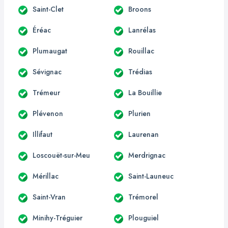
Saint-Clet
Broons
Éréac
Lanrélas
Plumaugat
Rouillac
Sévignac
Trédias
Trémeur
La Bouillie
Plévenon
Plurien
Illifaut
Laurenan
Loscouët-sur-Meu
Merdrignac
Mérillac
Saint-Launeuc
Saint-Vran
Trémorel
Minihy-Tréguier
Plouguiel