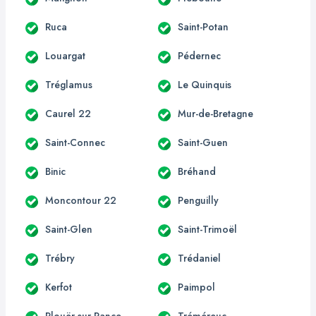
Ruca
Saint-Potan
Louargat
Pédernec
Tréglamus
Le Quinquis
Caurel 22
Mur-de-Bretagne
Saint-Connec
Saint-Guen
Binic
Bréhand
Moncontour 22
Penguilly
Saint-Glen
Saint-Trimoël
Trébry
Trédaniel
Kerfot
Paimpol
Plouër-sur-Rance
Tréméreuc