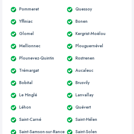
Pommeret
Quessoy
Yffiniac
Bonen
Glomel
Kergrist-Moëlou
Mellionnec
Plouguernével
Plounevez-Quintin
Rostrenen
Trémargat
Aucaleuc
Bobital
Brusvily
Le Hinglé
Lanvallay
Léhon
Quévert
Saint-Carné
Saint-Hélen
Saint-Samson-sur-Rance
Saint-Solen