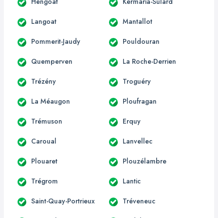
Hengoat
Kermaria-Sulard
Langoat
Mantallot
Pommerit-Jaudy
Pouldouran
Quemperven
La Roche-Derrien
Trézény
Troguéry
La Méaugon
Ploufragan
Trémuson
Erquy
Caroual
Lanvellec
Plouaret
Plouzélambre
Trégrom
Lantic
Saint-Quay-Portrieux
Tréveneuc