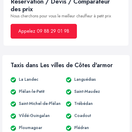
Réservation / Devis / Comparateur
des prix
Nous cherchons pour vous le meilleur chauffeur à petit prix
Appelez 09 88 29 01 98
Taxis dans Les villes de Côtes d'armor
La Landec
Languédias
Plélan-le-Petit
Saint-Maudez
Saint-Michel-de-Plélan
Trébédan
Vildé-Guingalan
Coadout
Ploumagoar
Plédran