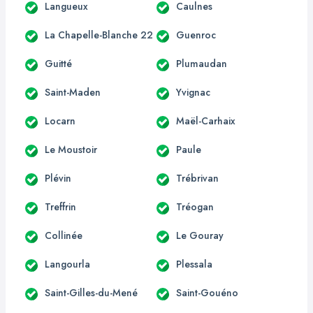
Langueux
Caulnes
La Chapelle-Blanche 22
Guenroc
Guitté
Plumaudan
Saint-Maden
Yvignac
Locarn
Maël-Carhaix
Le Moustoir
Paule
Plévin
Trébrivan
Treffrin
Tréogan
Collinée
Le Gouray
Langourla
Plessala
Saint-Gilles-du-Mené
Saint-Gouéno