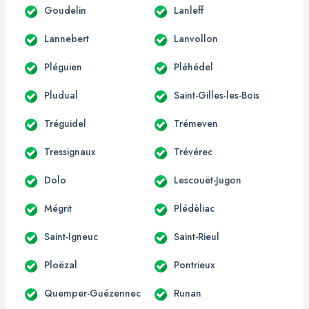
Goudelin
Lanleff
Lannebert
Lanvollon
Pléguien
Pléhédel
Pludual
Saint-Gilles-les-Bois
Tréguidel
Trémeven
Tressignaux
Trévérec
Dolo
Lescouët-Jugon
Mégrit
Plédèliac
Saint-Igneuc
Saint-Rieul
Ploëzal
Pontrieux
Quemper-Guézennec
Runan