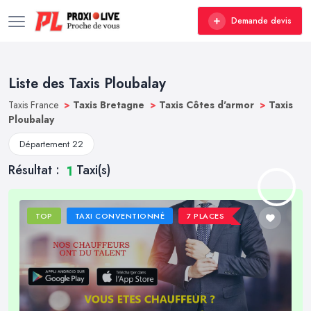
Demande devis
Liste des Taxis Ploubalay
Taxis France
>
Taxis Bretagne
>
Taxis Côtes d'armor
>
Taxis
Ploubalay
Département 22
Résultat :
Taxi(s)
1
TOP
TAXI CONVENTIONNÉ
7 PLACES