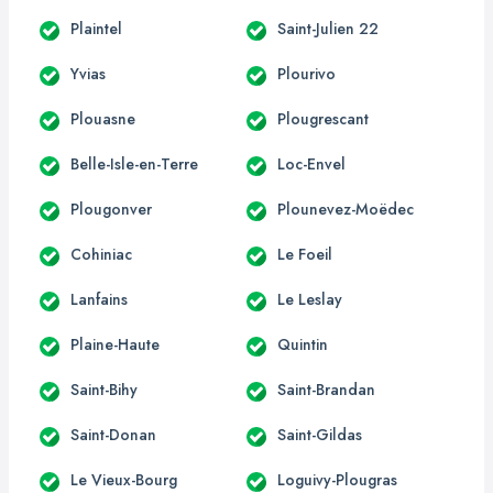
Plaintel
Saint-Julien 22
Yvias
Plourivo
Plouasne
Plougrescant
Belle-Isle-en-Terre
Loc-Envel
Plougonver
Plounevez-Moëdec
Cohiniac
Le Foeil
Lanfains
Le Leslay
Plaine-Haute
Quintin
Saint-Bihy
Saint-Brandan
Saint-Donan
Saint-Gildas
Le Vieux-Bourg
Loguivy-Plougras