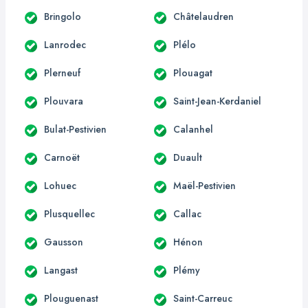
Bringolo
Châtelaudren
Lanrodec
Plélo
Plerneuf
Plouagat
Plouvara
Saint-Jean-Kerdaniel
Bulat-Pestivien
Calanhel
Carnoët
Duault
Lohuec
Maël-Pestivien
Plusquellec
Callac
Gausson
Hénon
Langast
Plémy
Plouguenast
Saint-Carreuc