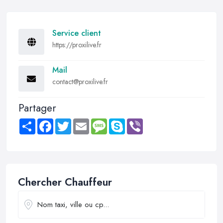
Service client
https://proxilive.fr
Mail
contact@proxilive.fr
Partager
Share
Facebook
Twitter
Email
Message
Skype
Viber
Chercher Chauffeur