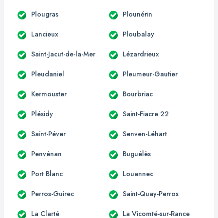
Plougras
Plounérin
Lancieux
Ploubalay
Saint-Jacut-de-la-Mer
Lézardrieux
Pleudaniel
Pleumeur-Gautier
Kermouster
Bourbriac
Plésidy
Saint-Fiacre 22
Saint-Péver
Senven-Léhart
Penvénan
Buguélès
Port Blanc
Louannec
Perros-Guirec
Saint-Quay-Perros
La Clarté
La Vicomté-sur-Rance