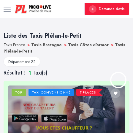
Demande devis
Liste des Taxis Plélan-le-Petit
Taxis France
>
Taxis Bretagne
>
Taxis Côtes d'armor
>
Taxis
Plélan-le-Petit
Département 22
Résultat :
Taxi(s)
1
TOP
TAXI CONVENTIONNÉ
7 PLACES