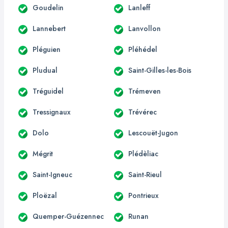
Goudelin
Lanleff
Lannebert
Lanvollon
Pléguien
Pléhédel
Pludual
Saint-Gilles-les-Bois
Tréguidel
Trémeven
Tressignaux
Trévérec
Dolo
Lescouët-Jugon
Mégrit
Plédèliac
Saint-Igneuc
Saint-Rieul
Ploëzal
Pontrieux
Quemper-Guézennec
Runan