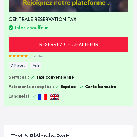
CENTRALE RESERVATION TAXI
Infos chauffeur
RÉSERVEZ CE CHAUFFEUR
5 étoiles
7 Places
Van
Services :
Taxi conventionné
Paiements acceptés :
Espèce
Carte bancaire
Langue(s) :
Taxi à Plélan-le-Petit