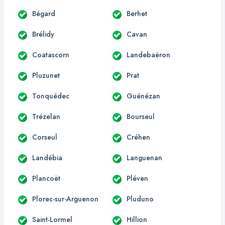
Bégard
Berhet
Brélidy
Cavan
Coatascorn
Landebaëron
Pluzunet
Prat
Tonquédec
Guénézan
Trézelan
Bourseul
Corseul
Créhen
Landébia
Languenan
Plancoët
Pléven
Plorec-sur-Arguenon
Pluduno
Saint-Lormel
Hillion