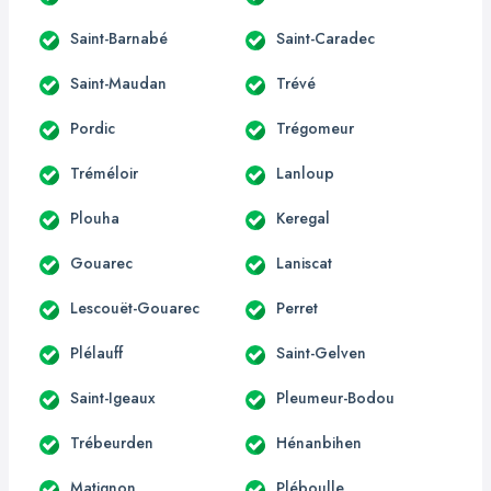
Saint-Barnabé
Saint-Caradec
Saint-Maudan
Trévé
Pordic
Trégomeur
Tréméloir
Lanloup
Plouha
Keregal
Gouarec
Laniscat
Lescouët-Gouarec
Perret
Plélauff
Saint-Gelven
Saint-Igeaux
Pleumeur-Bodou
Trébeurden
Hénanbihen
Matignon
Pléboulle