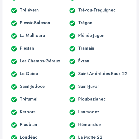
Trélévern
Trévou-Tréguignec
Plessix-Balisson
Trégon
La Malhoure
Plénée-Jugon
Plestan
Tramain
Les Champs-Géraux
Évran
Le Quiou
Saint-André-des-Eaux 22
Saint-Judoce
Saint-Juvat
Tréfumel
Ploubazlanec
Kerbors
Lanmodez
Pleubian
Hémonstoir
Loudéac
La Motte 22