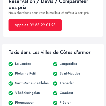
Réservation / Devis / Comparateur
des prix
Nous cherchons pour vous le meilleur chauffeur à petit prix
Appelez 09 88 29 01 98
Taxis dans Les villes de Côtes d'armor
La Landec
Languédias
Plélan-le-Petit
Saint-Maudez
Saint-Michel-de-Plélan
Trébédan
Vildé-Guingalan
Coadout
Ploumagoar
Plédran