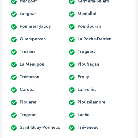
Hengoat
Kermaria-Sulard
Langoat
Mantallot
Pommerit-Jaudy
Pouldouran
Quemperven
La Roche-Derrien
Trézény
Troguéry
La Méaugon
Ploufragan
Trémuson
Erquy
Caroual
Lanvellec
Plouaret
Plouzélambre
Trégrom
Lantic
Saint-Quay-Portrieux
Tréveneuc