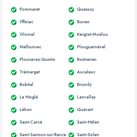
Pommeret
Quessoy
Yffiniac
Bonen
Glomel
Kergrist-Moëlou
Mellionnec
Plouguernével
Plounevez-Quintin
Rostrenen
Trémargat
Aucaleuc
Bobital
Brusvily
Le Hinglé
Lanvallay
Léhon
Quévert
Saint-Carné
Saint-Hélen
Saint-Samson-sur-Rance
Saint-Solen