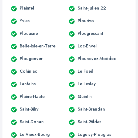
Plaintel
Saint-Julien 22
Yvias
Plourivo
Plouasne
Plougrescant
Belle-Isle-en-Terre
Loc-Envel
Plougonver
Plounevez-Moëdec
Cohiniac
Le Foeil
Lanfains
Le Leslay
Plaine-Haute
Quintin
Saint-Bihy
Saint-Brandan
Saint-Donan
Saint-Gildas
Le Vieux-Bourg
Loguivy-Plougras