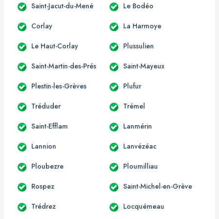
Saint-Jacut-du-Mené
Le Bodéo
Corlay
La Harmoye
Le Haut-Corlay
Plussulien
Saint-Martin-des-Prés
Saint-Mayeux
Plestin-les-Grèves
Plufur
Tréduder
Trémel
Saint-Efflam
Lanmérin
Lannion
Lanvézéac
Ploubezre
Ploumilliau
Rospez
Saint-Michel-en-Grève
Trédrez
Locquémeau