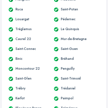
Ruca
Saint-Potan
Louargat
Pédernec
Tréglamus
Le Quinquis
Caurel 22
Mur-de-Bretagne
Saint-Connec
Saint-Guen
Binic
Bréhand
Moncontour 22
Penguilly
Saint-Glen
Saint-Trimoël
Trébry
Trédaniel
Kerfot
Paimpol
Plouër-sur-Rance
Tréméreuc