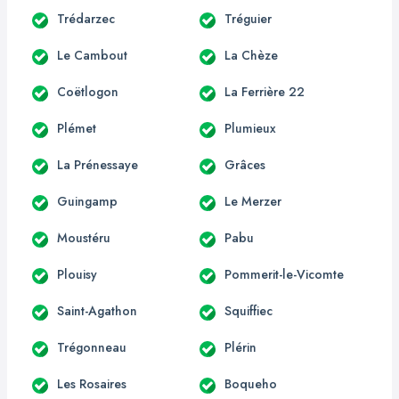
Trédarzec
Tréguier
Le Cambout
La Chèze
Coëtlogon
La Ferrière 22
Plémet
Plumieux
La Prénessaye
Grâces
Guingamp
Le Merzer
Moustéru
Pabu
Plouisy
Pommerit-le-Vicomte
Saint-Agathon
Squiffiec
Trégonneau
Plérin
Les Rosaires
Boqueho