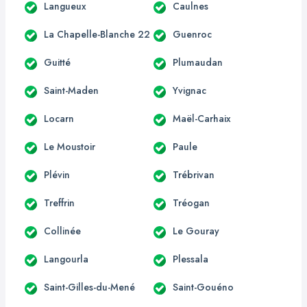
Langueux
Caulnes
La Chapelle-Blanche 22
Guenroc
Guitté
Plumaudan
Saint-Maden
Yvignac
Locarn
Maël-Carhaix
Le Moustoir
Paule
Plévin
Trébrivan
Treffrin
Tréogan
Collinée
Le Gouray
Langourla
Plessala
Saint-Gilles-du-Mené
Saint-Gouéno