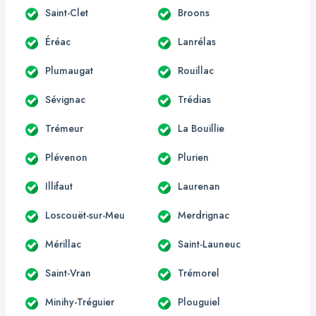
Saint-Clet
Broons
Éréac
Lanrélas
Plumaugat
Rouillac
Sévignac
Trédias
Trémeur
La Bouillie
Plévenon
Plurien
Illifaut
Laurenan
Loscouët-sur-Meu
Merdrignac
Mérillac
Saint-Launeuc
Saint-Vran
Trémorel
Minihy-Tréguier
Plouguiel