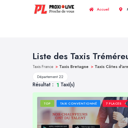
Accueil
M
Liste des Taxis Trémére
Taxis France
>
Taxis Bretagne
>
Taxis Côtes d'a
Département 22
Résultat :
Taxi(s)
1
TOP
TAXI CONVENTIONNÉ
7 PLACES