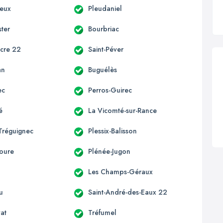
ieux
Pleudaniel
ter
Bourbriac
acre 22
Saint-Péver
an
Buguélès
ec
Perros-Guirec
é
La Vicomté-sur-Rance
Tréguignec
Plessix-Balisson
oure
Plénée-Jugon
Les Champs-Géraux
u
Saint-André-des-Eaux 22
vat
Tréfumel