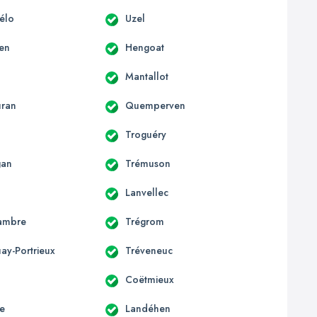
hélo
Uzel
en
Hengoat
Mantallot
uran
Quemperven
Troguéry
gan
Trémuson
Lanvellec
ambre
Trégrom
ay-Portrieux
Tréveneuc
Coëtmieux
e
Landéhen