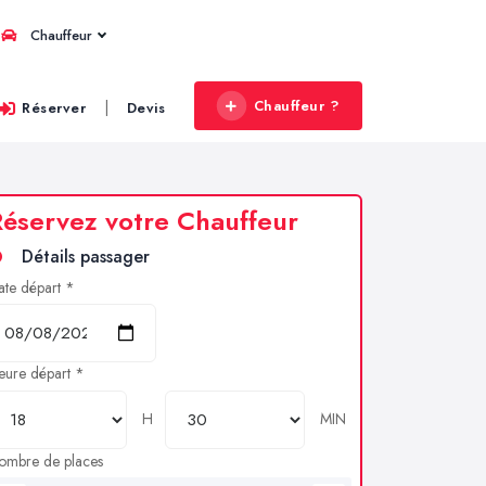
Chauffeur
Chauffeur ?
|
Réserver
Devis
éservez votre Chauffeur
Détails passager
ate départ *
eure départ *
H
MIN
ombre de places