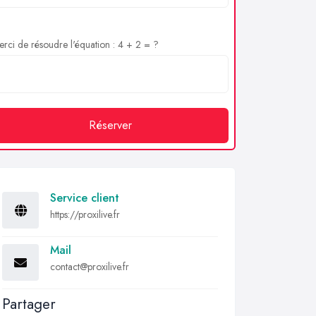
rci de résoudre l'équation : 4 + 2 = ?
Réserver
Service client
https://proxilive.fr
Mail
contact@proxilive.fr
Partager