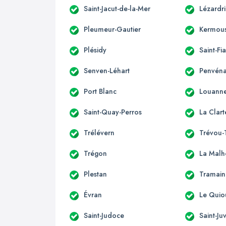
Saint-Jacut-de-la-Mer
Lézardr
Pleumeur-Gautier
Kermous
Plésidy
Saint-Fi
Senven-Léhart
Penvén
Port Blanc
Louann
Saint-Quay-Perros
La Clart
Trélévern
Trévou-
Trégon
La Malh
Plestan
Tramain
Évran
Le Quio
Saint-Judoce
Saint-Ju