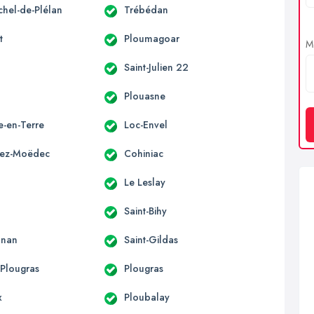
chel-de-Plélan
Trébédan
t
Ploumagoar
Me
Saint-Julien 22
o
Plouasne
le-en-Terre
Loc-Envel
vez-Moëdec
Cohiniac
Le Leslay
Saint-Bihy
onan
Saint-Gildas
-Plougras
Plougras
x
Ploubalay