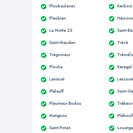
Ploubazlanec
Kerbors
Pleubian
Hémonst
La Motte 22
Saint-B
Saint-Maudan
Trévé
Trégomeur
Trémélo
Plouha
Keregal
Laniscat
Lescouë
Plélauff
Saint-G
Pleumeur-Bodou
Trébeu
Matignon
Pléboul
Saint-Potan
Louarga