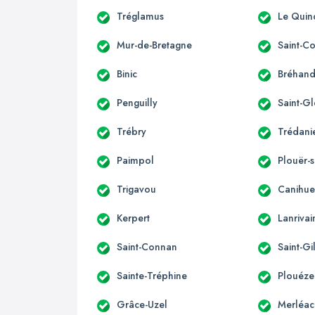
Tréglamus
Le Quin
Mur-de-Bretagne
Saint-C
Binic
Bréhan
Penguilly
Saint-G
Trébry
Trédani
Paimpol
Plouër-
Trigavou
Canihue
Kerpert
Lanrivai
Saint-Connan
Saint-Gi
Sainte-Tréphine
Plouéze
Grâce-Uzel
Merléac