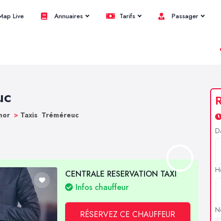
ap Live
Annuaires
Tarifs
Passager
uc
R
rmor
>
Taxis Tréméreuc
D
H
CENTRALE RESERVATION TAXI
Infos chauffeur
N
RÉSERVEZ CE CHAUFFEUR