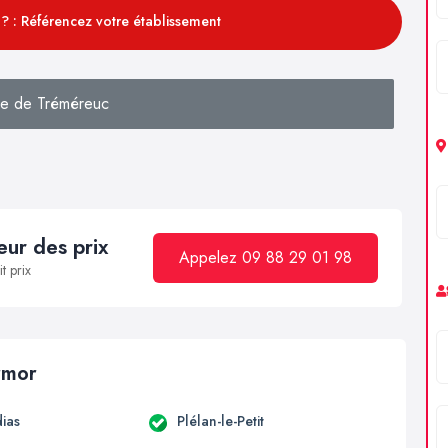
? : Référencez votre établissement
e de Tréméreuc
ur des prix
Appelez 09 88 29 01 98
t prix
armor
ias
Plélan-le-Petit