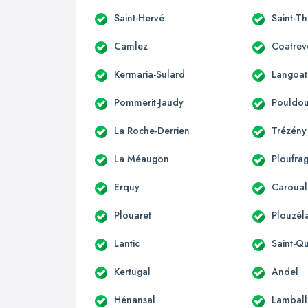
Saint-Hervé
Saint-T
Camlez
Coatrev
Kermaria-Sulard
Langoat
Pommerit-Jaudy
Pouldo
La Roche-Derrien
Trézény
La Méaugon
Ploufra
Erquy
Caroual
Plouaret
Plouzél
Lantic
Saint-Qu
Kertugal
Andel
Hénansal
Lamball