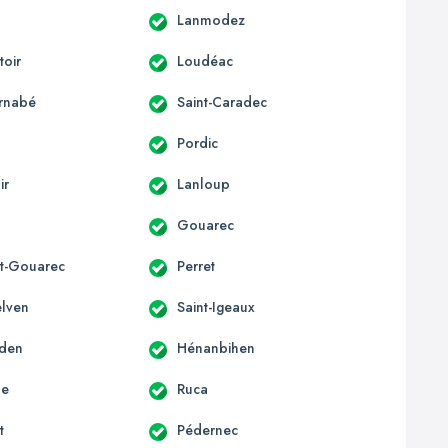
Lanmodez
oir
Loudéac
arnabé
Saint-Caradec
Pordic
ir
Lanloup
Gouarec
t-Gouarec
Perret
elven
Saint-Igeaux
rden
Hénanbihen
le
Ruca
t
Pédernec