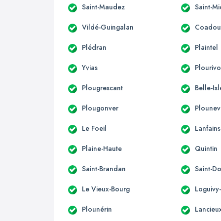
Saint-Maudez
Saint-Mi
Vildé-Guingalan
Coadou
Plédran
Plaintel
Yvias
Plouriv
Plougrescant
Belle-Is
Plougonver
Ploune
Le Foeil
Lanfains
Plaine-Haute
Quintin
Saint-Brandan
Saint-D
Le Vieux-Bourg
Loguivy
Plounérin
Lancieu