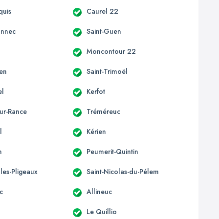
quis
Caurel 22
onnec
Saint-Guen
d
Moncontour 22
len
Saint-Trimoël
el
Kerfot
sur-Rance
Tréméreuc
l
Kérien
n
Peumerit-Quintin
lles-Pligeaux
Saint-Nicolas-du-Pélem
c
Allineuc
Le Quillio