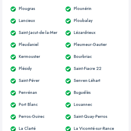
Plougras
Plounérin
Lancieux
Ploubalay
Saint-Jacut-de-la-Mer
Lézardrieux
Pleudaniel
Pleumeur-Gautier
Kermouster
Bourbriac
Plésidy
Saint-Fiacre 22
Saint-Péver
Senven-Léhart
Penvénan
Buguélès
Port Blanc
Louannec
Perros-Guirec
Saint-Quay-Perros
La Clarté
La Vicomté-sur-Rance