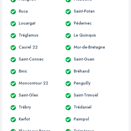
Ruca
Saint-Potan
Louargat
Pédernec
Tréglamus
Le Quinquis
Caurel 22
Mur-de-Bretagne
Saint-Connec
Saint-Guen
Binic
Bréhand
Moncontour 22
Penguilly
Saint-Glen
Saint-Trimoël
Trébry
Trédaniel
Kerfot
Paimpol
Plouër-sur-Rance
Tréméreuc