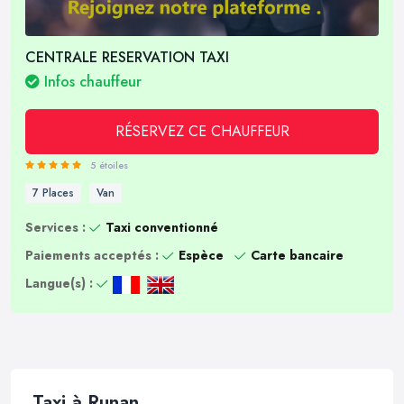
CENTRALE RESERVATION TAXI
Infos chauffeur
RÉSERVEZ CE CHAUFFEUR
5 étoiles
7 Places
Van
Services :
Taxi conventionné
Paiements acceptés :
Espèce
Carte bancaire
Langue(s) :
Taxi à Runan