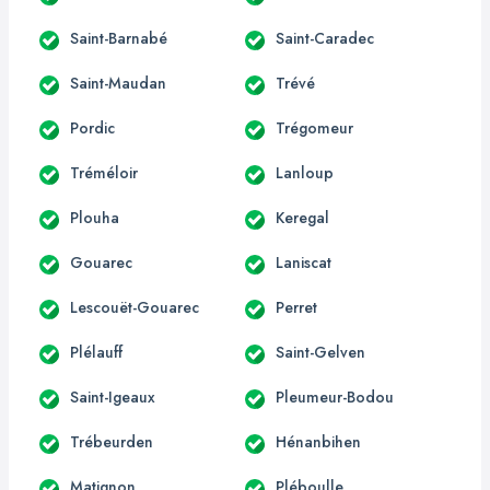
Saint-Barnabé
Saint-Caradec
Saint-Maudan
Trévé
Pordic
Trégomeur
Tréméloir
Lanloup
Plouha
Keregal
Gouarec
Laniscat
Lescouët-Gouarec
Perret
Plélauff
Saint-Gelven
Saint-Igeaux
Pleumeur-Bodou
Trébeurden
Hénanbihen
Matignon
Pléboulle