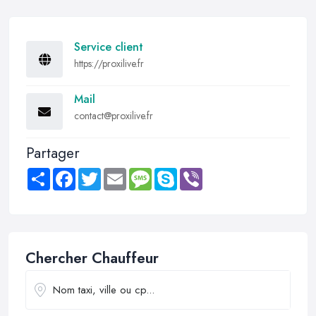
Service client
https://proxilive.fr
Mail
contact@proxilive.fr
Partager
Share
Facebook
Twitter
Email
Message
Skype
Viber
Chercher Chauffeur