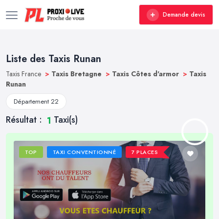
Demande devis
Liste des Taxis Runan
Taxis France
>
Taxis Bretagne
>
Taxis Côtes d'armor
>
Taxis
Runan
Département 22
Résultat :
Taxi(s)
1
TOP
TAXI CONVENTIONNÉ
7 PLACES