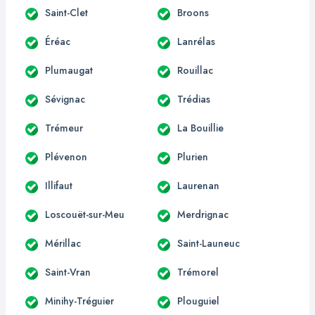
Saint-Clet
Broons
Éréac
Lanrélas
Plumaugat
Rouillac
Sévignac
Trédias
Trémeur
La Bouillie
Plévenon
Plurien
Illifaut
Laurenan
Loscouët-sur-Meu
Merdrignac
Mérillac
Saint-Launeuc
Saint-Vran
Trémorel
Minihy-Tréguier
Plouguiel