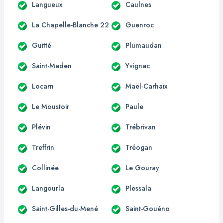
Langueux
Caulnes
La Chapelle-Blanche 22
Guenroc
Guitté
Plumaudan
Saint-Maden
Yvignac
Locarn
Maël-Carhaix
Le Moustoir
Paule
Plévin
Trébrivan
Treffrin
Tréogan
Collinée
Le Gouray
Langourla
Plessala
Saint-Gilles-du-Mené
Saint-Gouéno