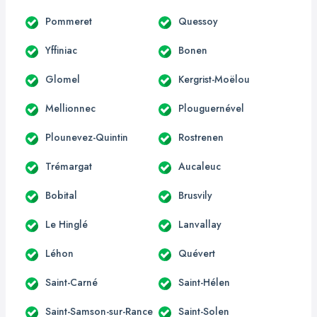
Pommeret
Quessoy
Yffiniac
Bonen
Glomel
Kergrist-Moëlou
Mellionnec
Plouguernével
Plounevez-Quintin
Rostrenen
Trémargat
Aucaleuc
Bobital
Brusvily
Le Hinglé
Lanvallay
Léhon
Quévert
Saint-Carné
Saint-Hélen
Saint-Samson-sur-Rance
Saint-Solen