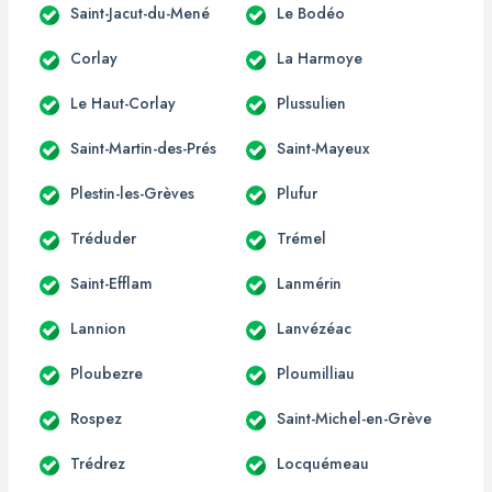
Saint-Jacut-du-Mené
Le Bodéo
Corlay
La Harmoye
Le Haut-Corlay
Plussulien
Saint-Martin-des-Prés
Saint-Mayeux
Plestin-les-Grèves
Plufur
Tréduder
Trémel
Saint-Efflam
Lanmérin
Lannion
Lanvézéac
Ploubezre
Ploumilliau
Rospez
Saint-Michel-en-Grève
Trédrez
Locquémeau