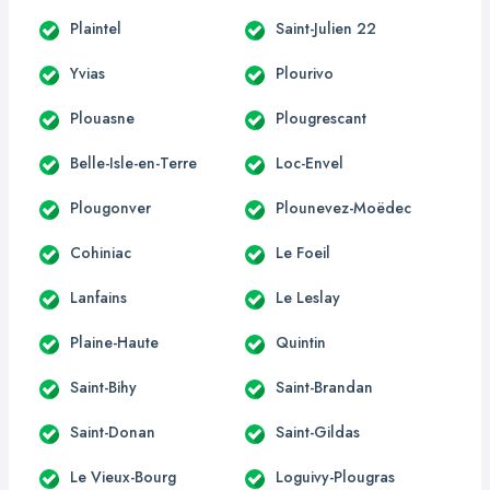
Plaintel
Saint-Julien 22
Yvias
Plourivo
Plouasne
Plougrescant
Belle-Isle-en-Terre
Loc-Envel
Plougonver
Plounevez-Moëdec
Cohiniac
Le Foeil
Lanfains
Le Leslay
Plaine-Haute
Quintin
Saint-Bihy
Saint-Brandan
Saint-Donan
Saint-Gildas
Le Vieux-Bourg
Loguivy-Plougras