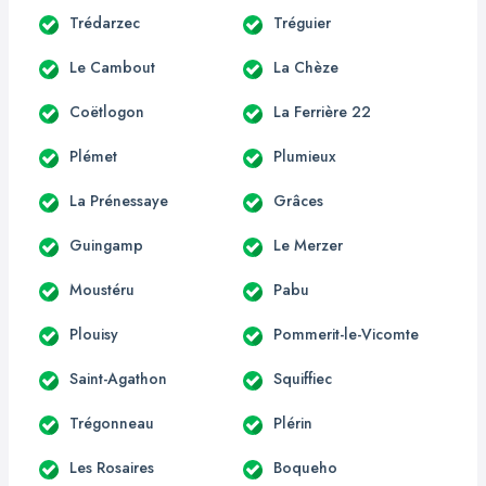
Trédarzec
Tréguier
Le Cambout
La Chèze
Coëtlogon
La Ferrière 22
Plémet
Plumieux
La Prénessaye
Grâces
Guingamp
Le Merzer
Moustéru
Pabu
Plouisy
Pommerit-le-Vicomte
Saint-Agathon
Squiffiec
Trégonneau
Plérin
Les Rosaires
Boqueho