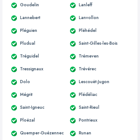
Goudelin
Lanleff
Lannebert
Lanvollon
Pléguien
Pléhédel
Pludual
Saint-Gilles-les-Bois
Tréguidel
Trémeven
Tressignaux
Trévérec
Dolo
Lescouët-Jugon
Mégrit
Plédèliac
Saint-Igneuc
Saint-Rieul
Ploëzal
Pontrieux
Quemper-Guézennec
Runan