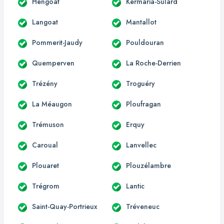
Hengoat
Kermaria-Sulard
Langoat
Mantallot
Pommerit-Jaudy
Pouldouran
Quemperven
La Roche-Derrien
Trézény
Troguéry
La Méaugon
Ploufragan
Trémuson
Erquy
Caroual
Lanvellec
Plouaret
Plouzélambre
Trégrom
Lantic
Saint-Quay-Portrieux
Tréveneuc