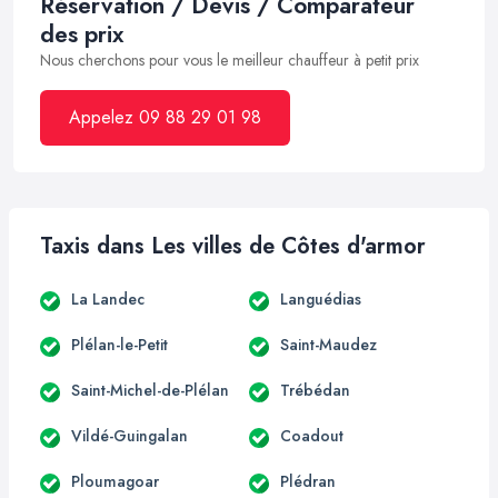
Réservation / Devis / Comparateur
des prix
Nous cherchons pour vous le meilleur chauffeur à petit prix
Appelez 09 88 29 01 98
Taxis dans Les villes de Côtes d'armor
La Landec
Languédias
Plélan-le-Petit
Saint-Maudez
Saint-Michel-de-Plélan
Trébédan
Vildé-Guingalan
Coadout
Ploumagoar
Plédran