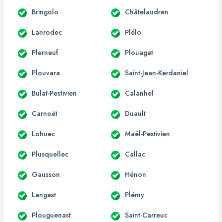
Bringolo
Châtelaudren
Lanrodec
Plélo
Plerneuf
Plouagat
Plouvara
Saint-Jean-Kerdaniel
Bulat-Pestivien
Calanhel
Carnoët
Duault
Lohuec
Maël-Pestivien
Plusquellec
Callac
Gausson
Hénon
Langast
Plémy
Plouguenast
Saint-Carreuc