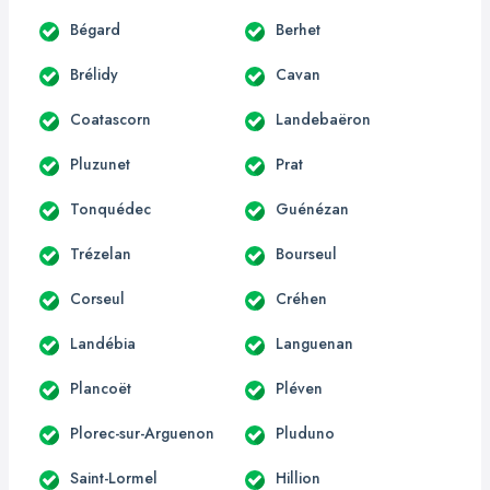
Bégard
Berhet
Brélidy
Cavan
Coatascorn
Landebaëron
Pluzunet
Prat
Tonquédec
Guénézan
Trézelan
Bourseul
Corseul
Créhen
Landébia
Languenan
Plancoët
Pléven
Plorec-sur-Arguenon
Pluduno
Saint-Lormel
Hillion