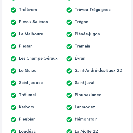
Trélévern
Trévou-Tréguignec
Plessix-Balisson
Trégon
La Malhoure
Plénée-Jugon
Plestan
Tramain
Les Champs-Géraux
Évran
Le Quiou
Saint-André-des-Eaux 22
Saint-Judoce
Saint-Juvat
Tréfumel
Ploubazlanec
Kerbors
Lanmodez
Pleubian
Hémonstoir
Loudéac
La Motte 22