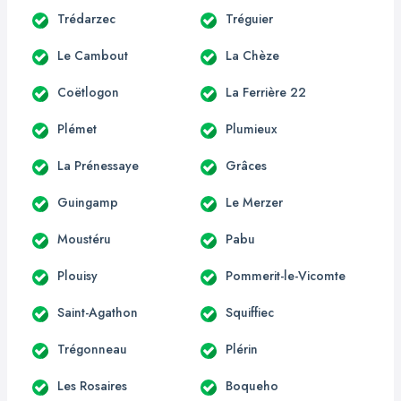
Trédarzec
Tréguier
Le Cambout
La Chèze
Coëtlogon
La Ferrière 22
Plémet
Plumieux
La Prénessaye
Grâces
Guingamp
Le Merzer
Moustéru
Pabu
Plouisy
Pommerit-le-Vicomte
Saint-Agathon
Squiffiec
Trégonneau
Plérin
Les Rosaires
Boqueho