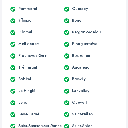
Pommeret
Quessoy
Yffiniac
Bonen
Glomel
Kergrist-Moëlou
Mellionnec
Plouguernével
Plounevez-Quintin
Rostrenen
Trémargat
Aucaleuc
Bobital
Brusvily
Le Hinglé
Lanvallay
Léhon
Quévert
Saint-Carné
Saint-Hélen
Saint-Samson-sur-Rance
Saint-Solen