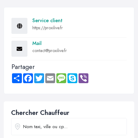
Service client
https://proxilive.fr
Mail
contact@proxilive.fr
Partager
Share
Facebook
Twitter
Email
Message
Skype
Viber
Chercher Chauffeur