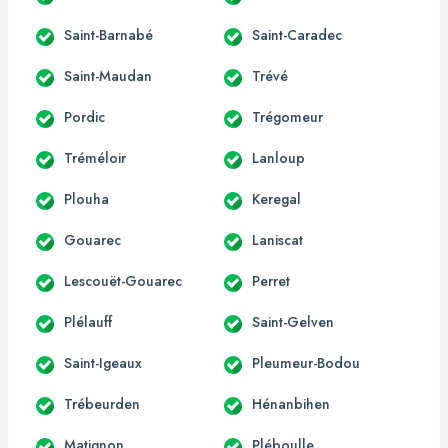
Saint-Barnabé
Saint-Caradec
Saint-Maudan
Trévé
Pordic
Trégomeur
Tréméloir
Lanloup
Plouha
Keregal
Gouarec
Laniscat
Lescouët-Gouarec
Perret
Plélauff
Saint-Gelven
Saint-Igeaux
Pleumeur-Bodou
Trébeurden
Hénanbihen
Matignon
Pléboulle