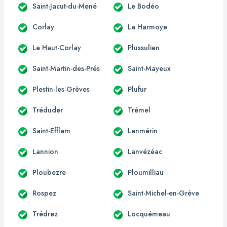
Saint-Jacut-du-Mené
Le Bodéo
Corlay
La Harmoye
Le Haut-Corlay
Plussulien
Saint-Martin-des-Prés
Saint-Mayeux
Plestin-les-Grèves
Plufur
Tréduder
Trémel
Saint-Efflam
Lanmérin
Lannion
Lanvézéac
Ploubezre
Ploumilliau
Rospez
Saint-Michel-en-Grève
Trédrez
Locquémeau