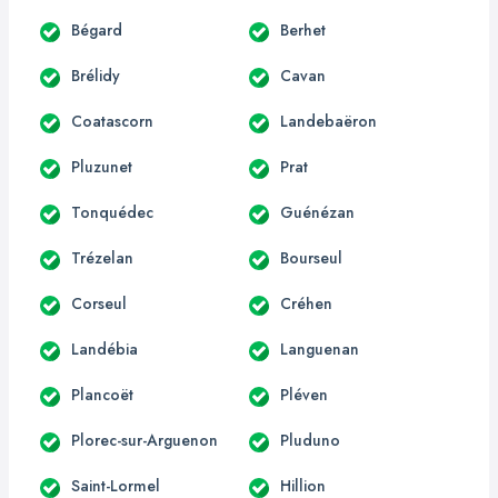
Bégard
Berhet
Brélidy
Cavan
Coatascorn
Landebaëron
Pluzunet
Prat
Tonquédec
Guénézan
Trézelan
Bourseul
Corseul
Créhen
Landébia
Languenan
Plancoët
Pléven
Plorec-sur-Arguenon
Pluduno
Saint-Lormel
Hillion