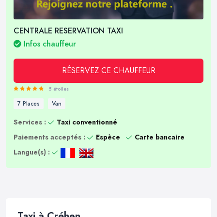
CENTRALE RESERVATION TAXI
Infos chauffeur
RÉSERVEZ CE CHAUFFEUR
5 étoiles
7 Places
Van
Services :
Taxi conventionné
Paiements acceptés :
Espèce
Carte bancaire
Langue(s) :
Taxi à Créhen