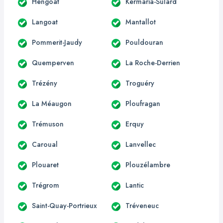
Hengoat
Kermaria-Sulard
Langoat
Mantallot
Pommerit-Jaudy
Pouldouran
Quemperven
La Roche-Derrien
Trézény
Troguéry
La Méaugon
Ploufragan
Trémuson
Erquy
Caroual
Lanvellec
Plouaret
Plouzélambre
Trégrom
Lantic
Saint-Quay-Portrieux
Tréveneuc