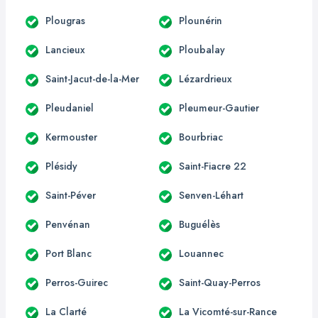
Plougras
Plounérin
Lancieux
Ploubalay
Saint-Jacut-de-la-Mer
Lézardrieux
Pleudaniel
Pleumeur-Gautier
Kermouster
Bourbriac
Plésidy
Saint-Fiacre 22
Saint-Péver
Senven-Léhart
Penvénan
Buguélès
Port Blanc
Louannec
Perros-Guirec
Saint-Quay-Perros
La Clarté
La Vicomté-sur-Rance