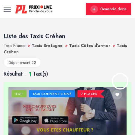
Demande devis
Liste des Taxis Créhen
Taxis France
>
Taxis Bretagne
>
Taxis Côtes d'armor
>
Taxis
Créhen
Département 22
Résultat :
Taxi(s)
1
TOP
TAXI CONVENTIONNÉ
7 PLACES