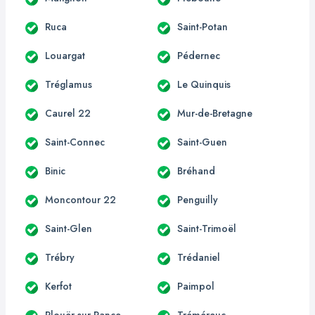
Ruca
Saint-Potan
Louargat
Pédernec
Tréglamus
Le Quinquis
Caurel 22
Mur-de-Bretagne
Saint-Connec
Saint-Guen
Binic
Bréhand
Moncontour 22
Penguilly
Saint-Glen
Saint-Trimoël
Trébry
Trédaniel
Kerfot
Paimpol
Plouër-sur-Rance
Tréméreuc