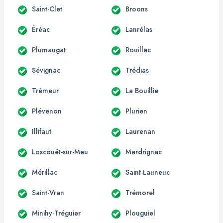
Saint-Clet
Broons
Éréac
Lanrélas
Plumaugat
Rouillac
Sévignac
Trédias
Trémeur
La Bouillie
Plévenon
Plurien
Illifaut
Laurenan
Loscouët-sur-Meu
Merdrignac
Mérillac
Saint-Launeuc
Saint-Vran
Trémorel
Minihy-Tréguier
Plouguiel