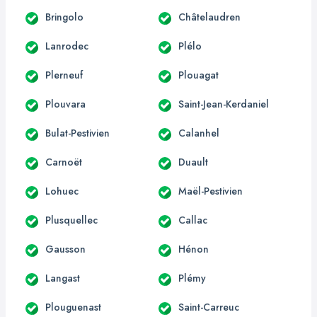
Bringolo
Châtelaudren
Lanrodec
Plélo
Plerneuf
Plouagat
Plouvara
Saint-Jean-Kerdaniel
Bulat-Pestivien
Calanhel
Carnoët
Duault
Lohuec
Maël-Pestivien
Plusquellec
Callac
Gausson
Hénon
Langast
Plémy
Plouguenast
Saint-Carreuc