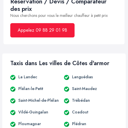
Réservation / Devis / Comparateur
des prix
Nous cherchons pour vous le meilleur chauffeur à petit prix
Appelez 09 88 29 01 98
Taxis dans Les villes de Côtes d'armor
La Landec
Languédias
Plélan-le-Petit
Saint-Maudez
Saint-Michel-de-Plélan
Trébédan
Vildé-Guingalan
Coadout
Ploumagoar
Plédran