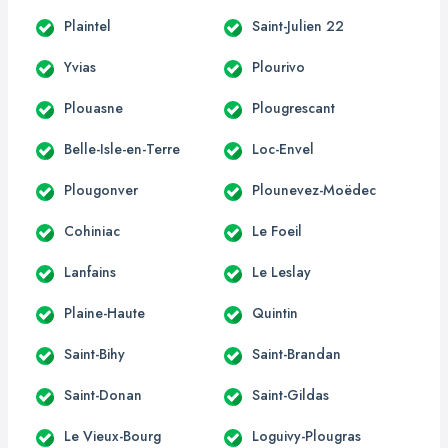
Plaintel
Saint-Julien 22
Yvias
Plourivo
Plouasne
Plougrescant
Belle-Isle-en-Terre
Loc-Envel
Plougonver
Plounevez-Moëdec
Cohiniac
Le Foeil
Lanfains
Le Leslay
Plaine-Haute
Quintin
Saint-Bihy
Saint-Brandan
Saint-Donan
Saint-Gildas
Le Vieux-Bourg
Loguivy-Plougras