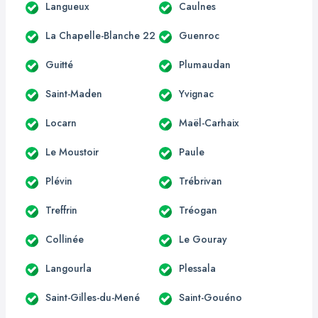
Langueux
Caulnes
La Chapelle-Blanche 22
Guenroc
Guitté
Plumaudan
Saint-Maden
Yvignac
Locarn
Maël-Carhaix
Le Moustoir
Paule
Plévin
Trébrivan
Treffrin
Tréogan
Collinée
Le Gouray
Langourla
Plessala
Saint-Gilles-du-Mené
Saint-Gouéno