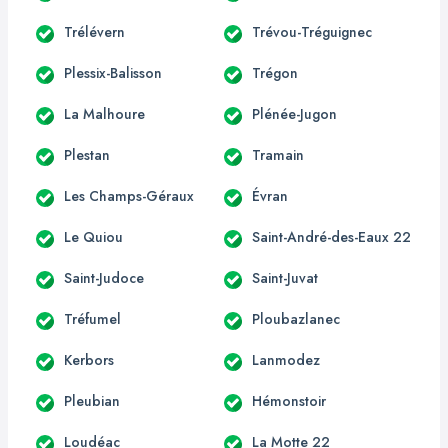
Trélévern
Trévou-Tréguignec
Plessix-Balisson
Trégon
La Malhoure
Plénée-Jugon
Plestan
Tramain
Les Champs-Géraux
Évran
Le Quiou
Saint-André-des-Eaux 22
Saint-Judoce
Saint-Juvat
Tréfumel
Ploubazlanec
Kerbors
Lanmodez
Pleubian
Hémonstoir
Loudéac
La Motte 22