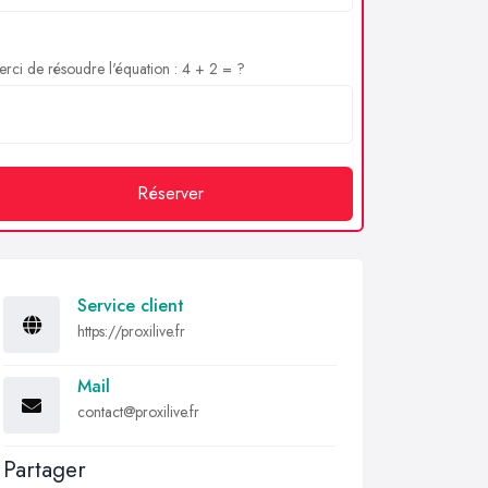
rci de résoudre l'équation : 4 + 2 = ?
Réserver
Service client
https://proxilive.fr
Mail
contact@proxilive.fr
Partager