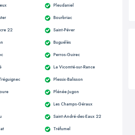
ieux
Pleudaniel
ter
Bourbriac
acre 22
Saint-Péver
an
Buguélès
ec
Perros-Guirec
é
La Vicomté-sur-Rance
Tréguignec
Plessix-Balisson
oure
Plénée-Jugon
Les Champs-Géraux
u
Saint-André-des-Eaux 22
vat
Tréfumel