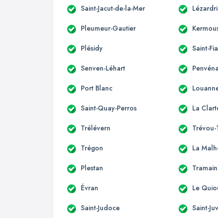
Saint-Jacut-de-la-Mer
Lézardr
Pleumeur-Gautier
Kermous
Plésidy
Saint-Fi
Senven-Léhart
Penvén
Port Blanc
Louann
Saint-Quay-Perros
La Clart
Trélévern
Trévou-
Trégon
La Malh
Plestan
Tramain
Évran
Le Quio
Saint-Judoce
Saint-Ju