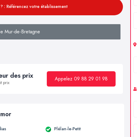
? : Référencez votre établissement
e Mur-de-Bretagne
ur des prix
Appelez 09 88 29 01 98
t prix
armor
ias
Plélan-le-Petit