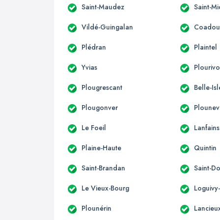
Saint-Maudez
Saint-Mi
Vildé-Guingalan
Coadou
Plédran
Plaintel
Yvias
Plouriv
Plougrescant
Belle-Is
Plougonver
Ploune
Le Foeil
Lanfains
Plaine-Haute
Quintin
Saint-Brandan
Saint-D
Le Vieux-Bourg
Loguivy
Plounérin
Lancieu