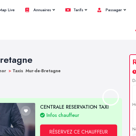
ap Live
Annuaires
Tarifs
Passager
Bretagne
R
rmor
>
Taxis Mur-de-Bretagne
D
H
CENTRALE RESERVATION TAXI
Infos chauffeur
N
RÉSERVEZ CE CHAUFFEUR