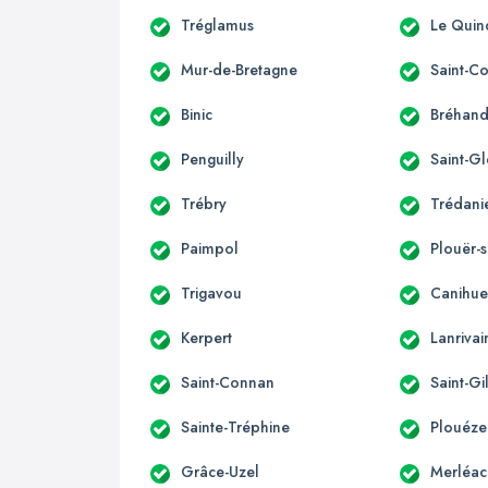
Tréglamus
Le Quin
Mur-de-Bretagne
Saint-C
Binic
Bréhan
Penguilly
Saint-G
Trébry
Trédani
Paimpol
Plouër-
Trigavou
Canihue
Kerpert
Lanrivai
Saint-Connan
Saint-Gi
Sainte-Tréphine
Plouéze
Grâce-Uzel
Merléac