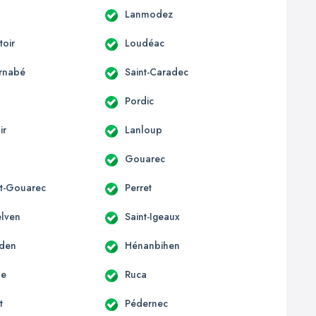
Lanmodez
oir
Loudéac
arnabé
Saint-Caradec
Pordic
ir
Lanloup
Gouarec
t-Gouarec
Perret
elven
Saint-Igeaux
rden
Hénanbihen
le
Ruca
t
Pédernec