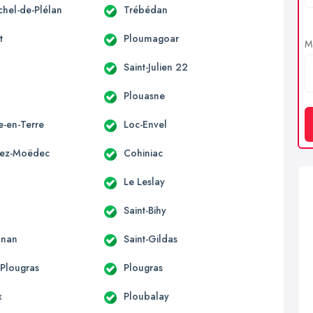
chel-de-Plélan
Trébédan
t
Ploumagoar
Me
Saint-Julien 22
o
Plouasne
le-en-Terre
Loc-Envel
vez-Moëdec
Cohiniac
Le Leslay
Saint-Bihy
onan
Saint-Gildas
-Plougras
Plougras
x
Ploubalay