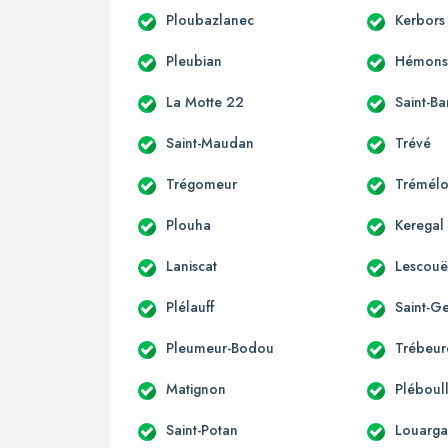
Ploubazlanec
Kerbors
Pleubian
Hémonst
La Motte 22
Saint-B
Saint-Maudan
Trévé
Trégomeur
Trémélo
Plouha
Keregal
Laniscat
Lescouë
Plélauff
Saint-G
Pleumeur-Bodou
Trébeu
Matignon
Pléboul
Saint-Potan
Louarga