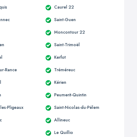
quis
Caurel 22
onnec
Saint-Guen
d
Moncontour 22
len
Saint-Trimoël
el
Kerfot
sur-Rance
Tréméreuc
l
Kérien
n
Peumerit-Quintin
lles-Pligeaux
Saint-Nicolas-du-Pélem
c
Allineuc
Le Quillio