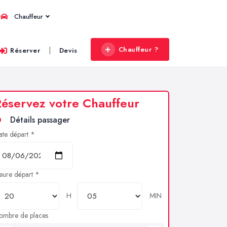
Chauffeur
Chauffeur ?
|
Réserver
Devis
éservez votre Chauffeur
Détails passager
ate départ *
eure départ *
H
MIN
ombre de places