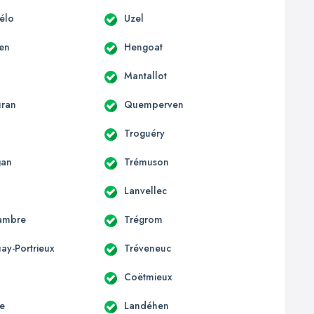
hélo
Uzel
en
Hengoat
Mantallot
uran
Quemperven
Troguéry
gan
Trémuson
Lanvellec
ambre
Trégrom
ay-Portrieux
Tréveneuc
Coëtmieux
e
Landéhen