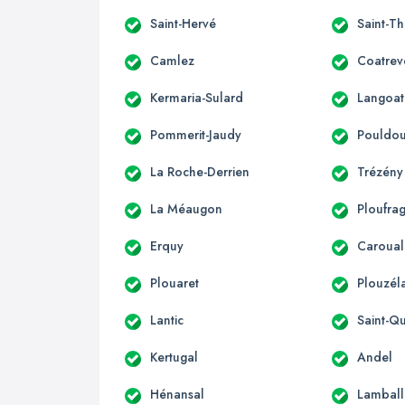
Saint-Hervé
Saint-T
Camlez
Coatrev
Kermaria-Sulard
Langoat
Pommerit-Jaudy
Pouldo
La Roche-Derrien
Trézény
La Méaugon
Ploufra
Erquy
Caroual
Plouaret
Plouzél
Lantic
Saint-Qu
Kertugal
Andel
Hénansal
Lamball