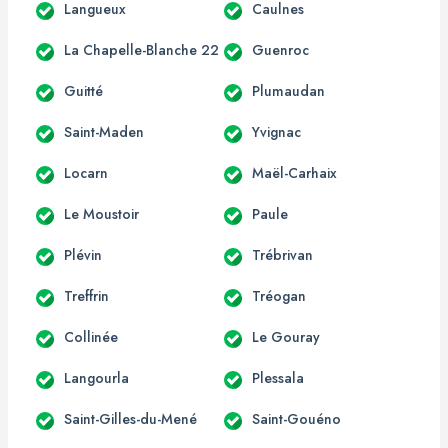
Langueux
Caulnes
La Chapelle-Blanche 22
Guenroc
Guitté
Plumaudan
Saint-Maden
Yvignac
Locarn
Maël-Carhaix
Le Moustoir
Paule
Plévin
Trébrivan
Treffrin
Tréogan
Collinée
Le Gouray
Langourla
Plessala
Saint-Gilles-du-Mené
Saint-Gouéno