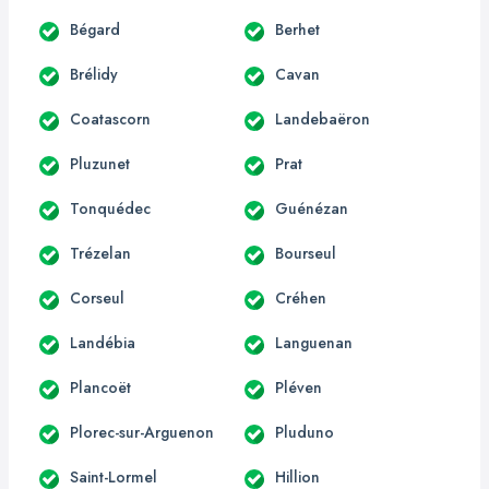
Bégard
Berhet
Brélidy
Cavan
Coatascorn
Landebaëron
Pluzunet
Prat
Tonquédec
Guénézan
Trézelan
Bourseul
Corseul
Créhen
Landébia
Languenan
Plancoët
Pléven
Plorec-sur-Arguenon
Pluduno
Saint-Lormel
Hillion