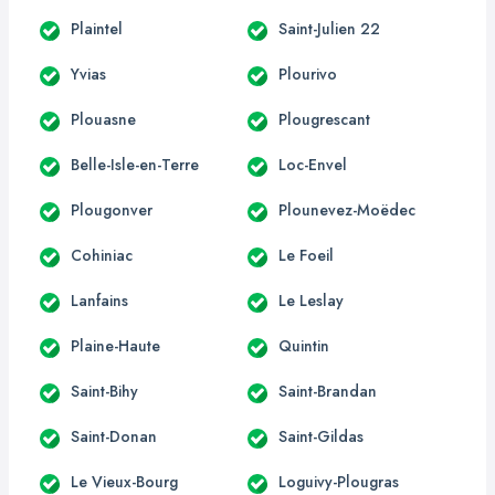
Plaintel
Saint-Julien 22
Yvias
Plourivo
Plouasne
Plougrescant
Belle-Isle-en-Terre
Loc-Envel
Plougonver
Plounevez-Moëdec
Cohiniac
Le Foeil
Lanfains
Le Leslay
Plaine-Haute
Quintin
Saint-Bihy
Saint-Brandan
Saint-Donan
Saint-Gildas
Le Vieux-Bourg
Loguivy-Plougras