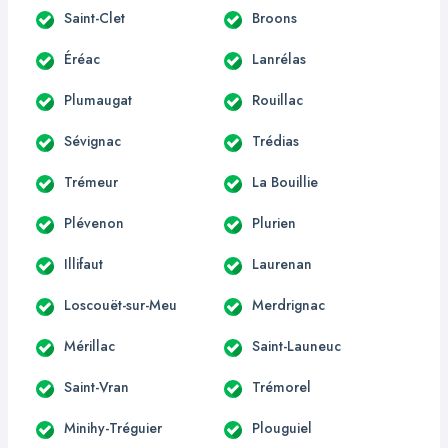
Saint-Clet
Broons
Éréac
Lanrélas
Plumaugat
Rouillac
Sévignac
Trédias
Trémeur
La Bouillie
Plévenon
Plurien
Illifaut
Laurenan
Loscouët-sur-Meu
Merdrignac
Mérillac
Saint-Launeuc
Saint-Vran
Trémorel
Minihy-Tréguier
Plouguiel