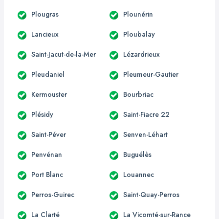
Plougras
Plounérin
Lancieux
Ploubalay
Saint-Jacut-de-la-Mer
Lézardrieux
Pleudaniel
Pleumeur-Gautier
Kermouster
Bourbriac
Plésidy
Saint-Fiacre 22
Saint-Péver
Senven-Léhart
Penvénan
Buguélès
Port Blanc
Louannec
Perros-Guirec
Saint-Quay-Perros
La Clarté
La Vicomté-sur-Rance