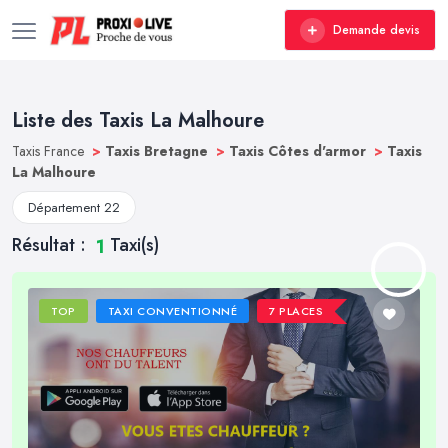
Demande devis
Liste des Taxis La Malhoure
Taxis France
>
Taxis Bretagne
>
Taxis Côtes d'armor
>
Taxis
La Malhoure
Département 22
Résultat :
Taxi(s)
1
TOP
TAXI CONVENTIONNÉ
7 PLACES