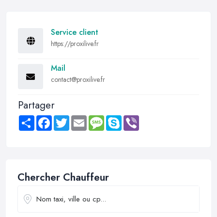
Service client
https://proxilive.fr
Mail
contact@proxilive.fr
Partager
Share
Facebook
Twitter
Email
Message
Skype
Viber
Chercher Chauffeur