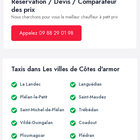
Réservation / Devis / Comparateur
des prix
Nous cherchons pour vous le meilleur chauffeur à petit prix
Appelez 09 88 29 01 98
Taxis dans Les villes de Côtes d'armor
La Landec
Languédias
Plélan-le-Petit
Saint-Maudez
Saint-Michel-de-Plélan
Trébédan
Vildé-Guingalan
Coadout
Ploumagoar
Plédran