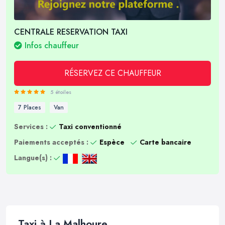
CENTRALE RESERVATION TAXI
Infos chauffeur
RÉSERVEZ CE CHAUFFEUR
5 étoiles
7 Places
Van
Services :
Taxi conventionné
Paiements acceptés :
Espèce
Carte bancaire
Langue(s) :
Taxi à La Malhoure