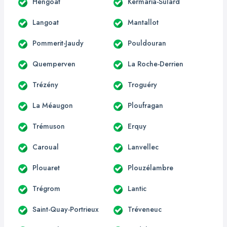
Hengoat
Kermaria-Sulard
Langoat
Mantallot
Pommerit-Jaudy
Pouldouran
Quemperven
La Roche-Derrien
Trézény
Troguéry
La Méaugon
Ploufragan
Trémuson
Erquy
Caroual
Lanvellec
Plouaret
Plouzélambre
Trégrom
Lantic
Saint-Quay-Portrieux
Tréveneuc