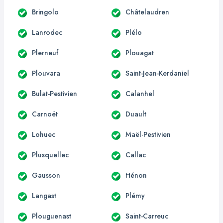
Bringolo
Châtelaudren
Lanrodec
Plélo
Plerneuf
Plouagat
Plouvara
Saint-Jean-Kerdaniel
Bulat-Pestivien
Calanhel
Carnoët
Duault
Lohuec
Maël-Pestivien
Plusquellec
Callac
Gausson
Hénon
Langast
Plémy
Plouguenast
Saint-Carreuc