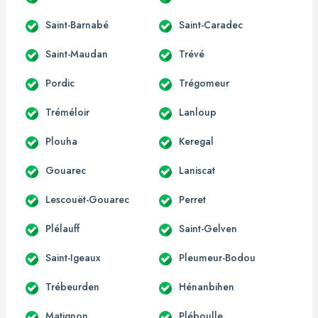
Saint-Barnabé
Saint-Caradec
Saint-Maudan
Trévé
Pordic
Trégomeur
Tréméloir
Lanloup
Plouha
Keregal
Gouarec
Laniscat
Lescouët-Gouarec
Perret
Plélauff
Saint-Gelven
Saint-Igeaux
Pleumeur-Bodou
Trébeurden
Hénanbihen
Matignon
Pléboulle