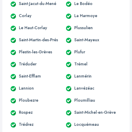
Saint-Jacut-du-Mené
Le Bodéo
Corlay
La Harmoye
Le Haut-Corlay
Plussulien
Saint-Martin-des-Prés
Saint-Mayeux
Plestin-les-Grèves
Plufur
Tréduder
Trémel
Saint-Efflam
Lanmérin
Lannion
Lanvézéac
Ploubezre
Ploumilliau
Rospez
Saint-Michel-en-Grève
Trédrez
Locquémeau