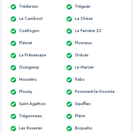
Trédarzec
Tréguier
Le Cambout
La Chèze
Coëtlogon
La Ferrière 22
Plémet
Plumieux
La Prénessaye
Grâces
Guingamp
Le Merzer
Moustéru
Pabu
Plouisy
Pommerit-le-Vicomte
Saint-Agathon
Squiffiec
Trégonneau
Plérin
Les Rosaires
Boqueho