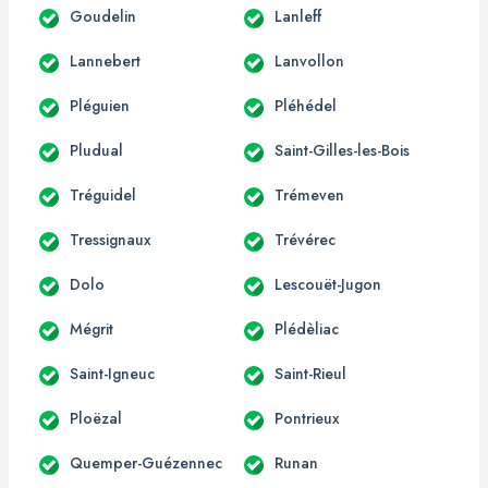
Goudelin
Lanleff
Lannebert
Lanvollon
Pléguien
Pléhédel
Pludual
Saint-Gilles-les-Bois
Tréguidel
Trémeven
Tressignaux
Trévérec
Dolo
Lescouët-Jugon
Mégrit
Plédèliac
Saint-Igneuc
Saint-Rieul
Ploëzal
Pontrieux
Quemper-Guézennec
Runan