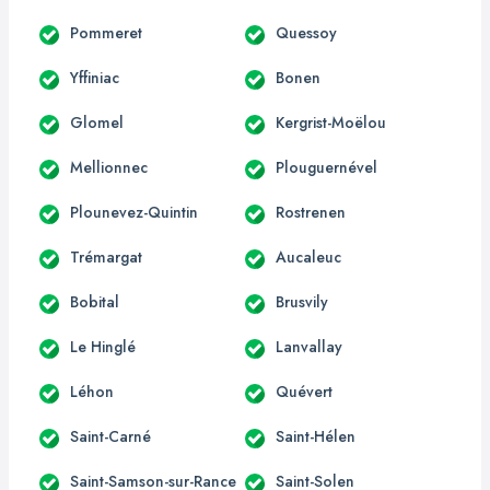
Pommeret
Quessoy
Yffiniac
Bonen
Glomel
Kergrist-Moëlou
Mellionnec
Plouguernével
Plounevez-Quintin
Rostrenen
Trémargat
Aucaleuc
Bobital
Brusvily
Le Hinglé
Lanvallay
Léhon
Quévert
Saint-Carné
Saint-Hélen
Saint-Samson-sur-Rance
Saint-Solen