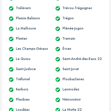
Trélévern
Trévou-Tréguignec
Plessix-Balisson
Trégon
La Malhoure
Plénée-Jugon
Plestan
Tramain
Les Champs-Géraux
Évran
Le Quiou
Saint-André-des-Eaux 22
Saint-Judoce
Saint-Juvat
Tréfumel
Ploubazlanec
Kerbors
Lanmodez
Pleubian
Hémonstoir
Loudéac
La Motte 22