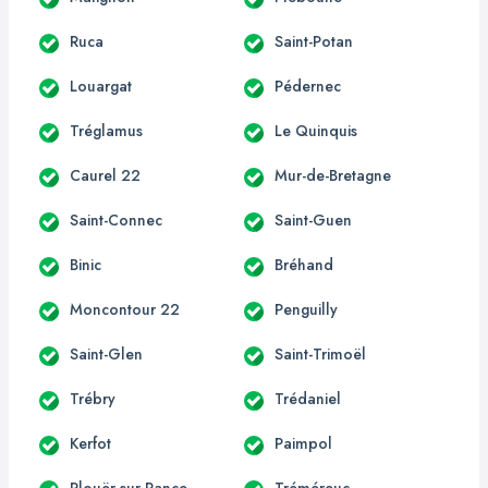
Ruca
Saint-Potan
Louargat
Pédernec
Tréglamus
Le Quinquis
Caurel 22
Mur-de-Bretagne
Saint-Connec
Saint-Guen
Binic
Bréhand
Moncontour 22
Penguilly
Saint-Glen
Saint-Trimoël
Trébry
Trédaniel
Kerfot
Paimpol
Plouër-sur-Rance
Tréméreuc