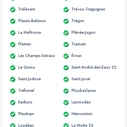
Trélévern
Trévou-Tréguignec
Plessix-Balisson
Trégon
La Malhoure
Plénée-Jugon
Plestan
Tramain
Les Champs-Géraux
Évran
Le Quiou
Saint-André-des-Eaux 22
Saint-Judoce
Saint-Juvat
Tréfumel
Ploubazlanec
Kerbors
Lanmodez
Pleubian
Hémonstoir
Loudéac
La Motte 22