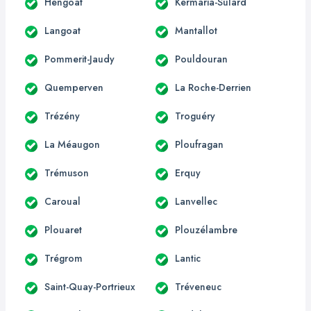
Hengoat
Kermaria-Sulard
Langoat
Mantallot
Pommerit-Jaudy
Pouldouran
Quemperven
La Roche-Derrien
Trézény
Troguéry
La Méaugon
Ploufragan
Trémuson
Erquy
Caroual
Lanvellec
Plouaret
Plouzélambre
Trégrom
Lantic
Saint-Quay-Portrieux
Tréveneuc