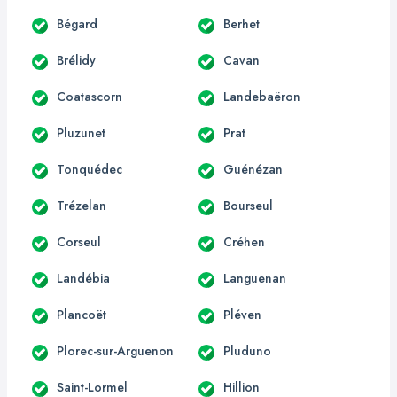
Bégard
Berhet
Brélidy
Cavan
Coatascorn
Landebaëron
Pluzunet
Prat
Tonquédec
Guénézan
Trézelan
Bourseul
Corseul
Créhen
Landébia
Languenan
Plancoët
Pléven
Plorec-sur-Arguenon
Pluduno
Saint-Lormel
Hillion