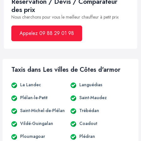
Réservation / Devis / Comparateur
des prix
Nous cherchons pour vous le meilleur chauffeur à petit prix
Appelez 09 88 29 01 98
Taxis dans Les villes de Côtes d'armor
La Landec
Languédias
Plélan-le-Petit
Saint-Maudez
Saint-Michel-de-Plélan
Trébédan
Vildé-Guingalan
Coadout
Ploumagoar
Plédran