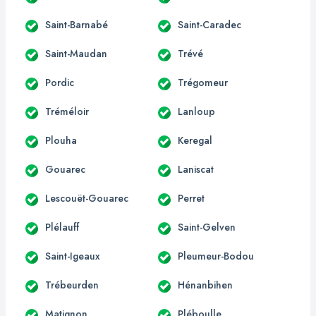
Saint-Barnabé
Saint-Caradec
Saint-Maudan
Trévé
Pordic
Trégomeur
Tréméloir
Lanloup
Plouha
Keregal
Gouarec
Laniscat
Lescouët-Gouarec
Perret
Plélauff
Saint-Gelven
Saint-Igeaux
Pleumeur-Bodou
Trébeurden
Hénanbihen
Matignon
Pléboulle