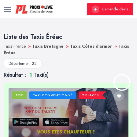
Demande devis
Liste des Taxis Éréac
Taxis France
>
Taxis Bretagne
>
Taxis Côtes d'armor
>
Taxis
Éréac
Département 22
Résultat :
Taxi(s)
1
TOP
TAXI CONVENTIONNÉ
7 PLACES