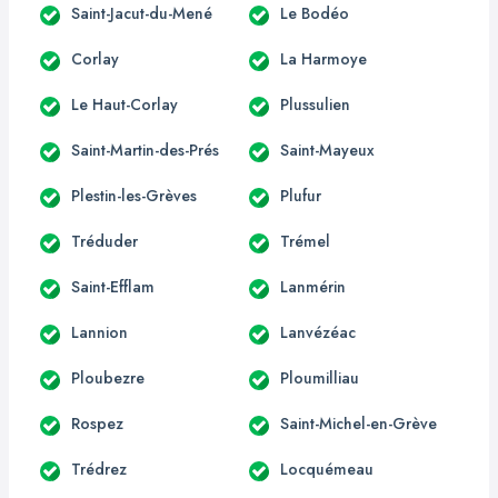
Saint-Jacut-du-Mené
Le Bodéo
Corlay
La Harmoye
Le Haut-Corlay
Plussulien
Saint-Martin-des-Prés
Saint-Mayeux
Plestin-les-Grèves
Plufur
Tréduder
Trémel
Saint-Efflam
Lanmérin
Lannion
Lanvézéac
Ploubezre
Ploumilliau
Rospez
Saint-Michel-en-Grève
Trédrez
Locquémeau