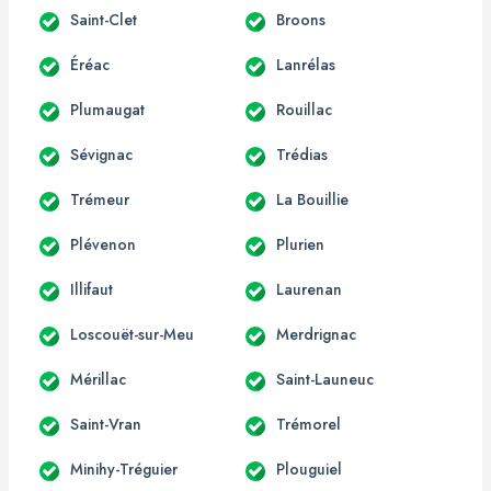
Saint-Clet
Broons
Éréac
Lanrélas
Plumaugat
Rouillac
Sévignac
Trédias
Trémeur
La Bouillie
Plévenon
Plurien
Illifaut
Laurenan
Loscouët-sur-Meu
Merdrignac
Mérillac
Saint-Launeuc
Saint-Vran
Trémorel
Minihy-Tréguier
Plouguiel