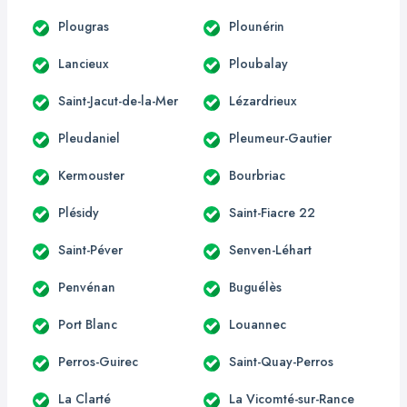
Plougras
Plounérin
Lancieux
Ploubalay
Saint-Jacut-de-la-Mer
Lézardrieux
Pleudaniel
Pleumeur-Gautier
Kermouster
Bourbriac
Plésidy
Saint-Fiacre 22
Saint-Péver
Senven-Léhart
Penvénan
Buguélès
Port Blanc
Louannec
Perros-Guirec
Saint-Quay-Perros
La Clarté
La Vicomté-sur-Rance