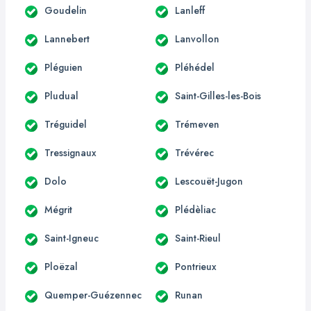
Goudelin
Lanleff
Lannebert
Lanvollon
Pléguien
Pléhédel
Pludual
Saint-Gilles-les-Bois
Tréguidel
Trémeven
Tressignaux
Trévérec
Dolo
Lescouët-Jugon
Mégrit
Plédèliac
Saint-Igneuc
Saint-Rieul
Ploëzal
Pontrieux
Quemper-Guézennec
Runan