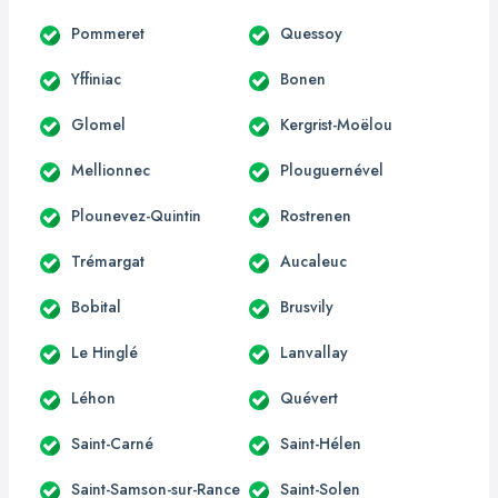
Pommeret
Quessoy
Yffiniac
Bonen
Glomel
Kergrist-Moëlou
Mellionnec
Plouguernével
Plounevez-Quintin
Rostrenen
Trémargat
Aucaleuc
Bobital
Brusvily
Le Hinglé
Lanvallay
Léhon
Quévert
Saint-Carné
Saint-Hélen
Saint-Samson-sur-Rance
Saint-Solen