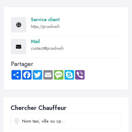
Service client
https://proxilive.fr
Mail
contact@proxilive.fr
Partager
Share
Facebook
Twitter
Email
Message
Skype
Viber
Chercher Chauffeur