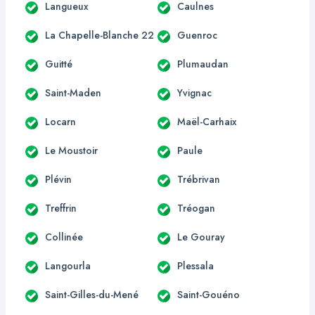
Langueux
Caulnes
La Chapelle-Blanche 22
Guenroc
Guitté
Plumaudan
Saint-Maden
Yvignac
Locarn
Maël-Carhaix
Le Moustoir
Paule
Plévin
Trébrivan
Treffrin
Tréogan
Collinée
Le Gouray
Langourla
Plessala
Saint-Gilles-du-Mené
Saint-Gouéno