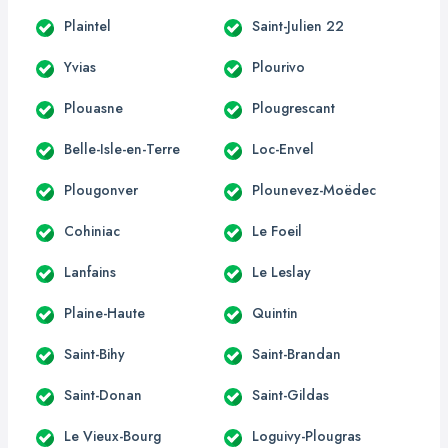
Plaintel
Saint-Julien 22
Yvias
Plourivo
Plouasne
Plougrescant
Belle-Isle-en-Terre
Loc-Envel
Plougonver
Plounevez-Moëdec
Cohiniac
Le Foeil
Lanfains
Le Leslay
Plaine-Haute
Quintin
Saint-Bihy
Saint-Brandan
Saint-Donan
Saint-Gildas
Le Vieux-Bourg
Loguivy-Plougras