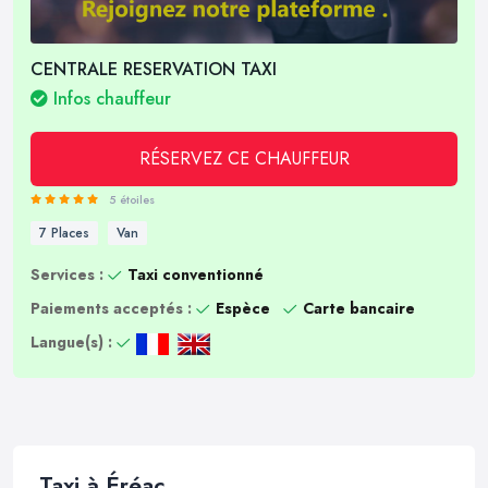
CENTRALE RESERVATION TAXI
Infos chauffeur
RÉSERVEZ CE CHAUFFEUR
5 étoiles
7 Places
Van
Services :
Taxi conventionné
Paiements acceptés :
Espèce
Carte bancaire
Langue(s) :
Taxi à Éréac