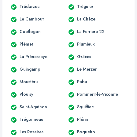
Trédarzec
Tréguier
Le Cambout
La Chèze
Coëtlogon
La Ferrière 22
Plémet
Plumieux
La Prénessaye
Grâces
Guingamp
Le Merzer
Moustéru
Pabu
Plouisy
Pommerit-le-Vicomte
Saint-Agathon
Squiffiec
Trégonneau
Plérin
Les Rosaires
Boqueho