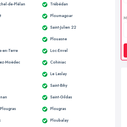
chel-de-Plélan
Trébédan
t
Ploumagoar
Me
Saint-Julien 22
o
Plouasne
le-en-Terre
Loc-Envel
vez-Moëdec
Cohiniac
Le Leslay
Saint-Bihy
onan
Saint-Gildas
-Plougras
Plougras
x
Ploubalay