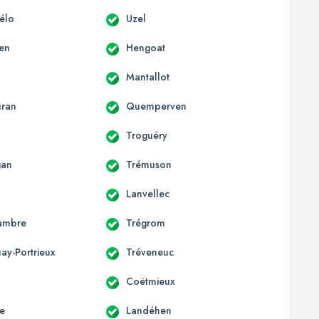
hélo
Uzel
en
Hengoat
Mantallot
uran
Quemperven
Troguéry
gan
Trémuson
Lanvellec
ambre
Trégrom
ay-Portrieux
Tréveneuc
Coëtmieux
e
Landéhen