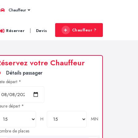
Chauffeur
Chauffeur ?
|
Réserver
Devis
éservez votre Chauffeur
Détails passager
ate départ *
eure départ *
H
MIN
ombre de places