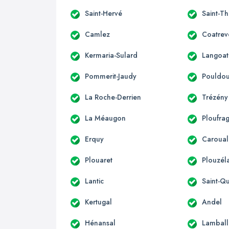
Saint-Hervé
Saint-T
Camlez
Coatrev
Kermaria-Sulard
Langoat
Pommerit-Jaudy
Pouldo
La Roche-Derrien
Trézény
La Méaugon
Ploufra
Erquy
Caroual
Plouaret
Plouzél
Lantic
Saint-Qu
Kertugal
Andel
Hénansal
Lamball