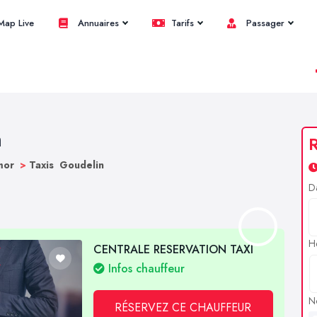
ap Live
Annuaires
Tarifs
Passager
n
R
rmor
>
Taxis Goudelin
D
H
CENTRALE RESERVATION TAXI
Infos chauffeur
N
RÉSERVEZ CE CHAUFFEUR