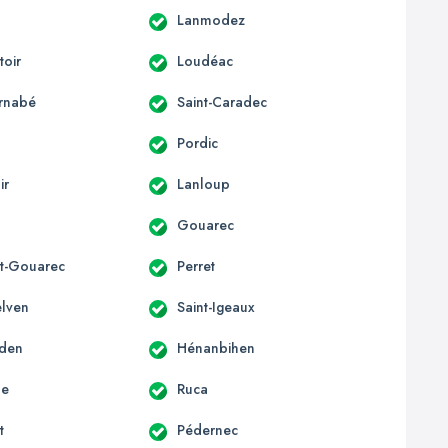
Lanmodez
oir
Loudéac
arnabé
Saint-Caradec
Pordic
ir
Lanloup
Gouarec
t-Gouarec
Perret
elven
Saint-Igeaux
rden
Hénanbihen
le
Ruca
t
Pédernec