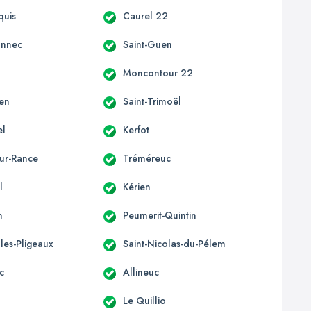
quis
Caurel 22
onnec
Saint-Guen
d
Moncontour 22
len
Saint-Trimoël
el
Kerfot
sur-Rance
Tréméreuc
l
Kérien
n
Peumerit-Quintin
lles-Pligeaux
Saint-Nicolas-du-Pélem
c
Allineuc
Le Quillio