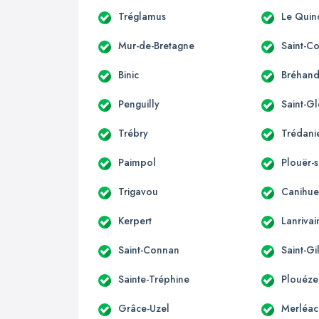
Tréglamus
Le Quin
Mur-de-Bretagne
Saint-C
Binic
Bréhan
Penguilly
Saint-G
Trébry
Trédani
Paimpol
Plouër-
Trigavou
Canihue
Kerpert
Lanrivai
Saint-Connan
Saint-Gi
Sainte-Tréphine
Plouéze
Grâce-Uzel
Merléac