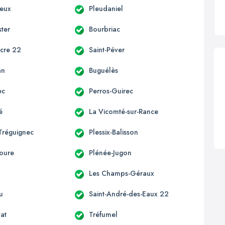
ieux
Pleudaniel
ter
Bourbriac
acre 22
Saint-Péver
an
Buguélès
ec
Perros-Guirec
é
La Vicomté-sur-Rance
Tréguignec
Plessix-Balisson
oure
Plénée-Jugon
Les Champs-Géraux
u
Saint-André-des-Eaux 22
vat
Tréfumel