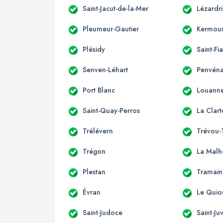
Saint-Jacut-de-la-Mer
Lézardr
Pleumeur-Gautier
Kermous
Plésidy
Saint-Fi
Senven-Léhart
Penvén
Port Blanc
Louann
Saint-Quay-Perros
La Clart
Trélévern
Trévou-
Trégon
La Malh
Plestan
Tramain
Évran
Le Quio
Saint-Judoce
Saint-Ju