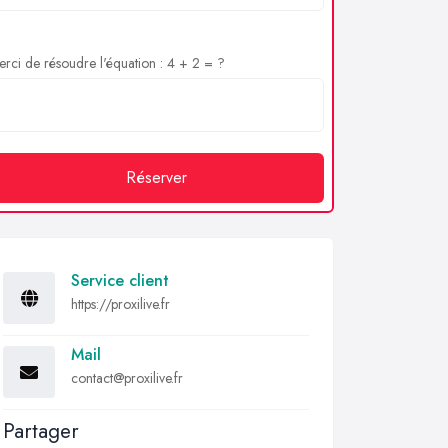
rci de résoudre l'équation : 4 + 2 = ?
Réserver
Service client
https://proxilive.fr
Mail
contact@proxilive.fr
Partager