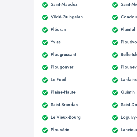
Saint-Maudez
Saint-Mi
Vildé-Guingalan
Coadou
Plédran
Plaintel
Yvias
Plouriv
Plougrescant
Belle-Is
Plougonver
Ploune
Le Foeil
Lanfains
Plaine-Haute
Quintin
Saint-Brandan
Saint-D
Le Vieux-Bourg
Loguivy
Plounérin
Lancieu