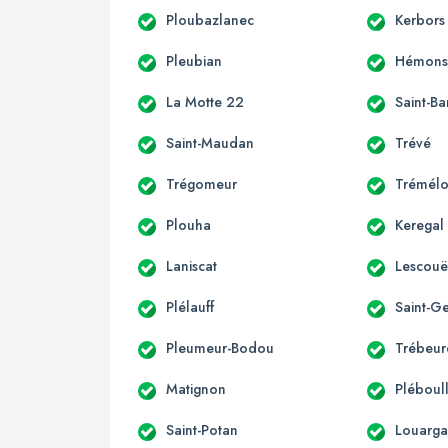
Ploubazlanec
Kerbors
Pleubian
Hémonst
La Motte 22
Saint-B
Saint-Maudan
Trévé
Trégomeur
Trémélo
Plouha
Keregal
Laniscat
Lescouë
Plélauff
Saint-G
Pleumeur-Bodou
Trébeu
Matignon
Pléboul
Saint-Potan
Louarga