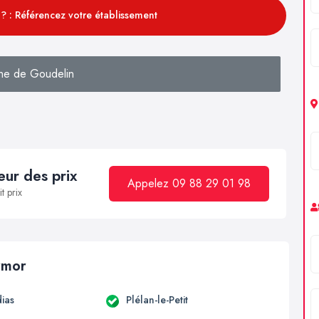
? : Référencez votre établissement
he de Goudelin
ur des prix
Appelez 09 88 29 01 98
t prix
armor
ias
Plélan-le-Petit