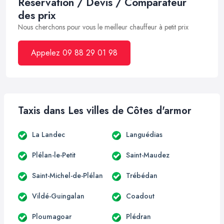
Réservation / Devis / Comparateur
des prix
Nous cherchons pour vous le meilleur chauffeur à petit prix
Appelez 09 88 29 01 98
Taxis dans Les villes de Côtes d'armor
La Landec
Languédias
Plélan-le-Petit
Saint-Maudez
Saint-Michel-de-Plélan
Trébédan
Vildé-Guingalan
Coadout
Ploumagoar
Plédran