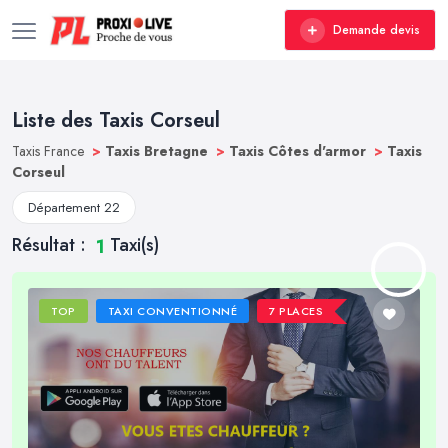
Demande devis
Liste des Taxis Corseul
Taxis France
>
Taxis Bretagne
>
Taxis Côtes d'armor
>
Taxis
Corseul
Département 22
Résultat :
Taxi(s)
1
TOP
TAXI CONVENTIONNÉ
7 PLACES