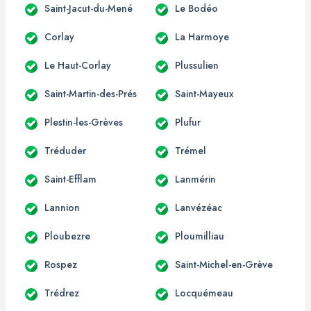
Saint-Jacut-du-Mené
Le Bodéo
Corlay
La Harmoye
Le Haut-Corlay
Plussulien
Saint-Martin-des-Prés
Saint-Mayeux
Plestin-les-Grèves
Plufur
Tréduder
Trémel
Saint-Efflam
Lanmérin
Lannion
Lanvézéac
Ploubezre
Ploumilliau
Rospez
Saint-Michel-en-Grève
Trédrez
Locquémeau