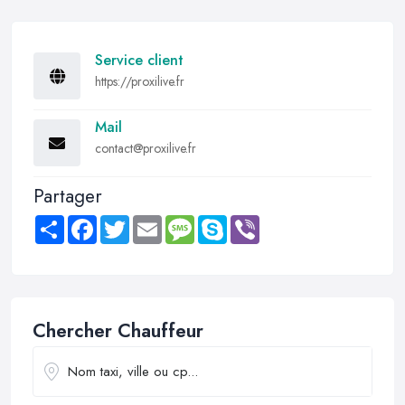
Service client
https://proxilive.fr
Mail
contact@proxilive.fr
Partager
Share
Facebook
Twitter
Email
Message
Skype
Viber
Chercher Chauffeur