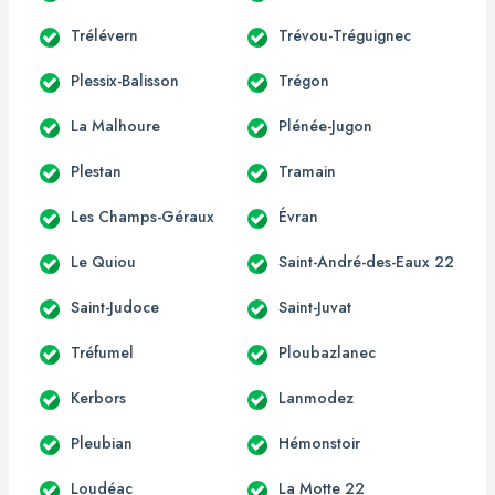
Trélévern
Trévou-Tréguignec
Plessix-Balisson
Trégon
La Malhoure
Plénée-Jugon
Plestan
Tramain
Les Champs-Géraux
Évran
Le Quiou
Saint-André-des-Eaux 22
Saint-Judoce
Saint-Juvat
Tréfumel
Ploubazlanec
Kerbors
Lanmodez
Pleubian
Hémonstoir
Loudéac
La Motte 22