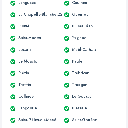
Langueux
Caulnes
La Chapelle-Blanche 22
Guenroc
Guitté
Plumaudan
Saint-Maden
Yvignac
Locarn
Maël-Carhaix
Le Moustoir
Paule
Plévin
Trébrivan
Treffrin
Tréogan
Collinée
Le Gouray
Langourla
Plessala
Saint-Gilles-du-Mené
Saint-Gouéno