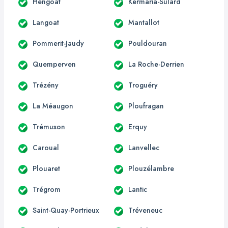
Hengoat
Kermaria-Sulard
Langoat
Mantallot
Pommerit-Jaudy
Pouldouran
Quemperven
La Roche-Derrien
Trézény
Troguéry
La Méaugon
Ploufragan
Trémuson
Erquy
Caroual
Lanvellec
Plouaret
Plouzélambre
Trégrom
Lantic
Saint-Quay-Portrieux
Tréveneuc