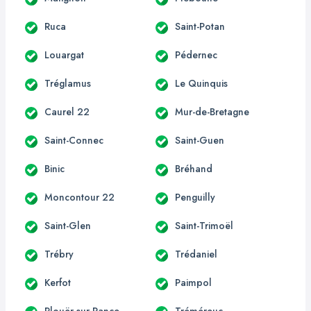
Ruca
Saint-Potan
Louargat
Pédernec
Tréglamus
Le Quinquis
Caurel 22
Mur-de-Bretagne
Saint-Connec
Saint-Guen
Binic
Bréhand
Moncontour 22
Penguilly
Saint-Glen
Saint-Trimoël
Trébry
Trédaniel
Kerfot
Paimpol
Plouër-sur-Rance
Tréméreuc