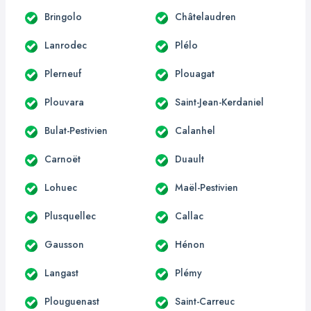
Bringolo
Châtelaudren
Lanrodec
Plélo
Plerneuf
Plouagat
Plouvara
Saint-Jean-Kerdaniel
Bulat-Pestivien
Calanhel
Carnoët
Duault
Lohuec
Maël-Pestivien
Plusquellec
Callac
Gausson
Hénon
Langast
Plémy
Plouguenast
Saint-Carreuc