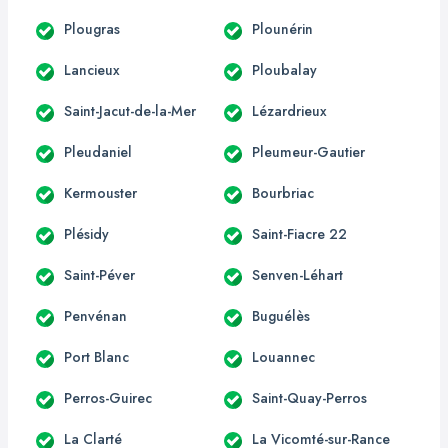
Plougras
Plounérin
Lancieux
Ploubalay
Saint-Jacut-de-la-Mer
Lézardrieux
Pleudaniel
Pleumeur-Gautier
Kermouster
Bourbriac
Plésidy
Saint-Fiacre 22
Saint-Péver
Senven-Léhart
Penvénan
Buguélès
Port Blanc
Louannec
Perros-Guirec
Saint-Quay-Perros
La Clarté
La Vicomté-sur-Rance