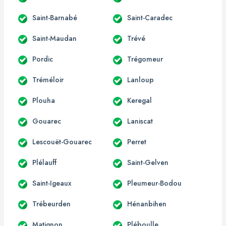
Saint-Barnabé
Saint-Caradec
Saint-Maudan
Trévé
Pordic
Trégomeur
Tréméloir
Lanloup
Plouha
Keregal
Gouarec
Laniscat
Lescouët-Gouarec
Perret
Plélauff
Saint-Gelven
Saint-Igeaux
Pleumeur-Bodou
Trébeurden
Hénanbihen
Matignon
Pléboulle