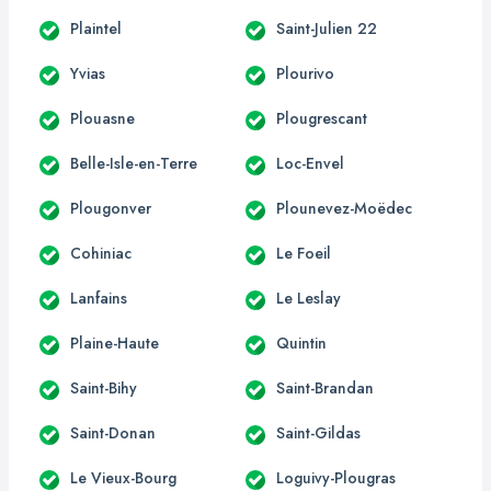
Plaintel
Saint-Julien 22
Yvias
Plourivo
Plouasne
Plougrescant
Belle-Isle-en-Terre
Loc-Envel
Plougonver
Plounevez-Moëdec
Cohiniac
Le Foeil
Lanfains
Le Leslay
Plaine-Haute
Quintin
Saint-Bihy
Saint-Brandan
Saint-Donan
Saint-Gildas
Le Vieux-Bourg
Loguivy-Plougras