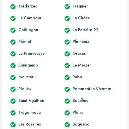
Trédarzec
Tréguier
Le Cambout
La Chèze
Coëtlogon
La Ferrière 22
Plémet
Plumieux
La Prénessaye
Grâces
Guingamp
Le Merzer
Moustéru
Pabu
Plouisy
Pommerit-le-Vicomte
Saint-Agathon
Squiffiec
Trégonneau
Plérin
Les Rosaires
Boqueho