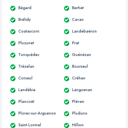
Bégard
Berhet
Brélidy
Cavan
Coatascorn
Landebaëron
Pluzunet
Prat
Tonquédec
Guénézan
Trézelan
Bourseul
Corseul
Créhen
Landébia
Languenan
Plancoët
Pléven
Plorec-sur-Arguenon
Pluduno
Saint-Lormel
Hillion