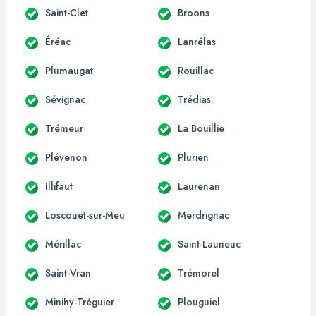
Saint-Clet
Broons
Éréac
Lanrélas
Plumaugat
Rouillac
Sévignac
Trédias
Trémeur
La Bouillie
Plévenon
Plurien
Illifaut
Laurenan
Loscouët-sur-Meu
Merdrignac
Mérillac
Saint-Launeuc
Saint-Vran
Trémorel
Minihy-Tréguier
Plouguiel