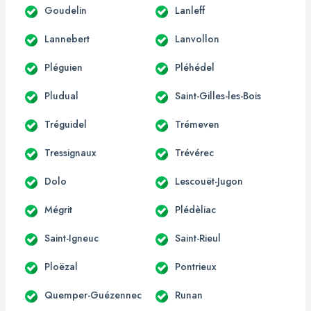
Goudelin
Lanleff
Lannebert
Lanvollon
Pléguien
Pléhédel
Pludual
Saint-Gilles-les-Bois
Tréguidel
Trémeven
Tressignaux
Trévérec
Dolo
Lescouët-Jugon
Mégrit
Plédèliac
Saint-Igneuc
Saint-Rieul
Ploëzal
Pontrieux
Quemper-Guézennec
Runan