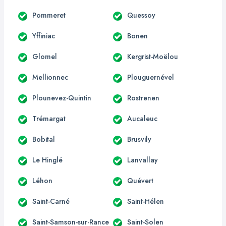
Pommeret
Quessoy
Yffiniac
Bonen
Glomel
Kergrist-Moëlou
Mellionnec
Plouguernével
Plounevez-Quintin
Rostrenen
Trémargat
Aucaleuc
Bobital
Brusvily
Le Hinglé
Lanvallay
Léhon
Quévert
Saint-Carné
Saint-Hélen
Saint-Samson-sur-Rance
Saint-Solen