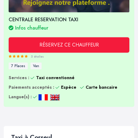
CENTRALE RESERVATION TAXI
Infos chauffeur
RÉSERVEZ CE CHAUFFEUR
5 étoiles
7 Places
Van
Services :
Taxi conventionné
Paiements acceptés :
Espèce
Carte bancaire
Langue(s) :
Taxi à Corseul