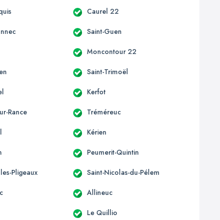
quis
Caurel 22
onnec
Saint-Guen
d
Moncontour 22
len
Saint-Trimoël
el
Kerfot
sur-Rance
Tréméreuc
l
Kérien
n
Peumerit-Quintin
lles-Pligeaux
Saint-Nicolas-du-Pélem
c
Allineuc
Le Quillio