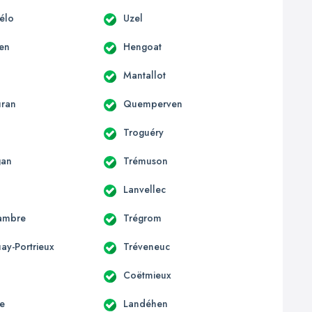
hélo
Uzel
en
Hengoat
Mantallot
uran
Quemperven
Troguéry
gan
Trémuson
Lanvellec
ambre
Trégrom
ay-Portrieux
Tréveneuc
Coëtmieux
e
Landéhen