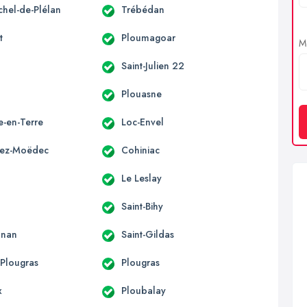
chel-de-Plélan
Trébédan
t
Ploumagoar
Me
Saint-Julien 22
o
Plouasne
le-en-Terre
Loc-Envel
vez-Moëdec
Cohiniac
Le Leslay
Saint-Bihy
onan
Saint-Gildas
-Plougras
Plougras
x
Ploubalay