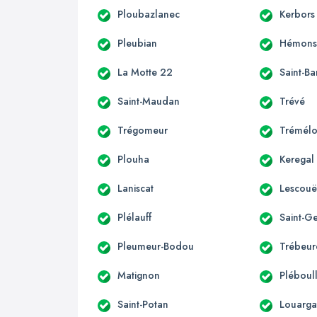
Ploubazlanec
Kerbors
Pleubian
Hémonst
La Motte 22
Saint-B
Saint-Maudan
Trévé
Trégomeur
Trémélo
Plouha
Keregal
Laniscat
Lescouë
Plélauff
Saint-G
Pleumeur-Bodou
Trébeu
Matignon
Pléboul
Saint-Potan
Louarga