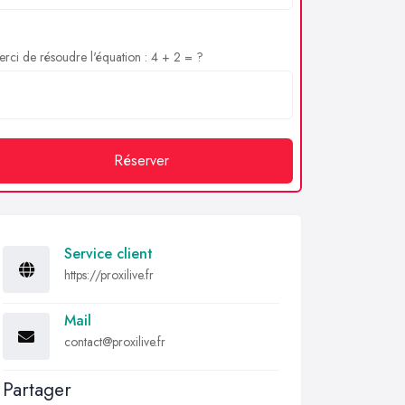
rci de résoudre l'équation : 4 + 2 = ?
Réserver
Service client
https://proxilive.fr
Mail
contact@proxilive.fr
Partager