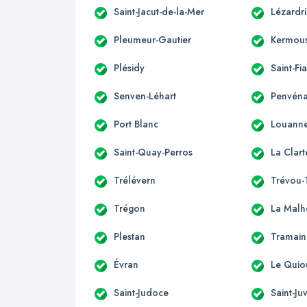
Saint-Jacut-de-la-Mer
Lézardr
Pleumeur-Gautier
Kermous
Plésidy
Saint-Fi
Senven-Léhart
Penvén
Port Blanc
Louann
Saint-Quay-Perros
La Clart
Trélévern
Trévou-
Trégon
La Malh
Plestan
Tramain
Évran
Le Quio
Saint-Judoce
Saint-Ju