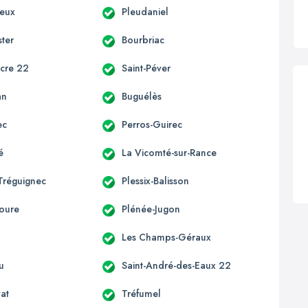
ieux
Pleudaniel
ter
Bourbriac
acre 22
Saint-Péver
an
Buguélès
ec
Perros-Guirec
é
La Vicomté-sur-Rance
Tréguignec
Plessix-Balisson
oure
Plénée-Jugon
Les Champs-Géraux
u
Saint-André-des-Eaux 22
vat
Tréfumel