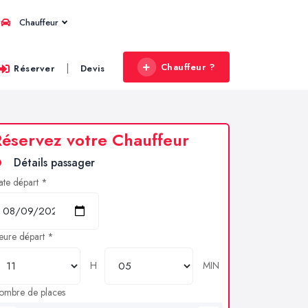
Chauffeur
Chauffeur ?
|
Réserver
Devis
éservez votre Chauffeur
Détails passager
ate départ *
eure départ *
H
MIN
ombre de places