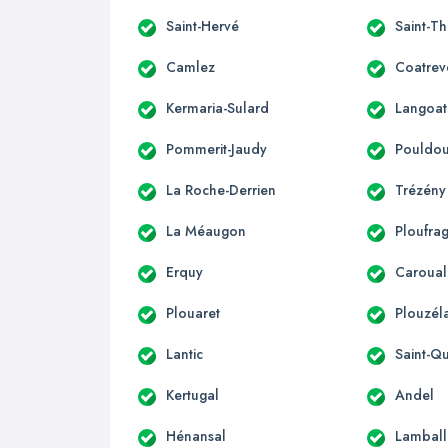
Saint-Hervé
Saint-T
Camlez
Coatrev
Kermaria-Sulard
Langoat
Pommerit-Jaudy
Pouldo
La Roche-Derrien
Trézény
La Méaugon
Ploufra
Erquy
Caroual
Plouaret
Plouzél
Lantic
Saint-Qu
Kertugal
Andel
Hénansal
Lamball