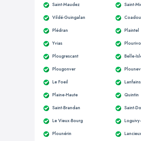
Saint-Maudez
Saint-Mi
Vildé-Guingalan
Coadou
Plédran
Plaintel
Yvias
Plouriv
Plougrescant
Belle-Is
Plougonver
Ploune
Le Foeil
Lanfains
Plaine-Haute
Quintin
Saint-Brandan
Saint-D
Le Vieux-Bourg
Loguivy
Plounérin
Lancieu