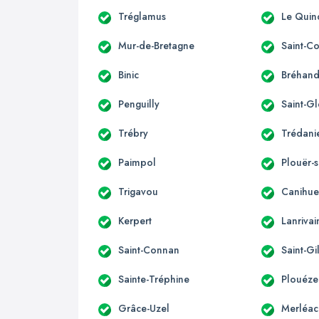
Tréglamus
Le Quin
Mur-de-Bretagne
Saint-C
Binic
Bréhan
Penguilly
Saint-G
Trébry
Trédani
Paimpol
Plouër-
Trigavou
Canihue
Kerpert
Lanrivai
Saint-Connan
Saint-Gi
Sainte-Tréphine
Plouéze
Grâce-Uzel
Merléac