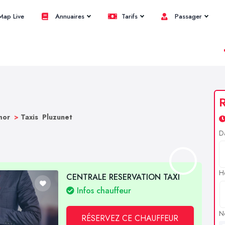
ap Live
Annuaires
Tarifs
Passager
R
rmor
>
Taxis Pluzunet
D
H
CENTRALE RESERVATION TAXI
Infos chauffeur
N
RÉSERVEZ CE CHAUFFEUR