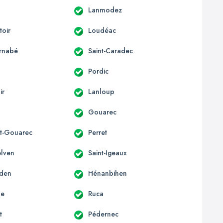
Lanmodez
oir
Loudéac
arnabé
Saint-Caradec
Pordic
ir
Lanloup
Gouarec
t-Gouarec
Perret
elven
Saint-Igeaux
rden
Hénanbihen
le
Ruca
t
Pédernec