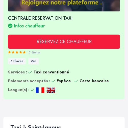
CENTRALE RESERVATION TAXI
Infos chauffeur
RÉSERVEZ CE CHAUFFEUR
5 étoiles
7 Places
Van
Services :
Taxi conventionné
Paiements acceptés :
Espèce
Carte bancaire
Langue(s) :
Taxi à Saint-Igneuc