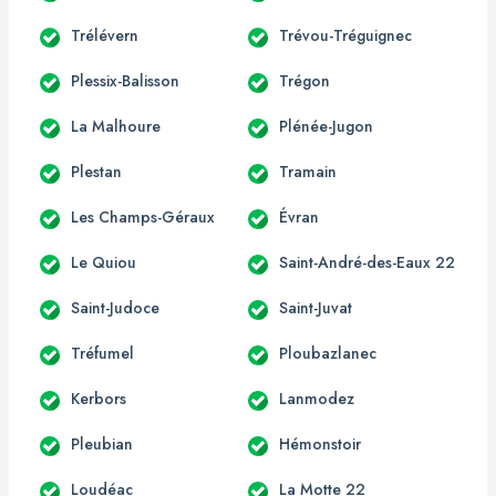
Trélévern
Trévou-Tréguignec
Plessix-Balisson
Trégon
La Malhoure
Plénée-Jugon
Plestan
Tramain
Les Champs-Géraux
Évran
Le Quiou
Saint-André-des-Eaux 22
Saint-Judoce
Saint-Juvat
Tréfumel
Ploubazlanec
Kerbors
Lanmodez
Pleubian
Hémonstoir
Loudéac
La Motte 22