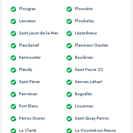
Plougras
Plounérin
Lancieux
Ploubalay
Saint-Jacut-de-la-Mer
Lézardrieux
Pleudaniel
Pleumeur-Gautier
Kermouster
Bourbriac
Plésidy
Saint-Fiacre 22
Saint-Péver
Senven-Léhart
Penvénan
Buguélès
Port Blanc
Louannec
Perros-Guirec
Saint-Quay-Perros
La Clarté
La Vicomté-sur-Rance