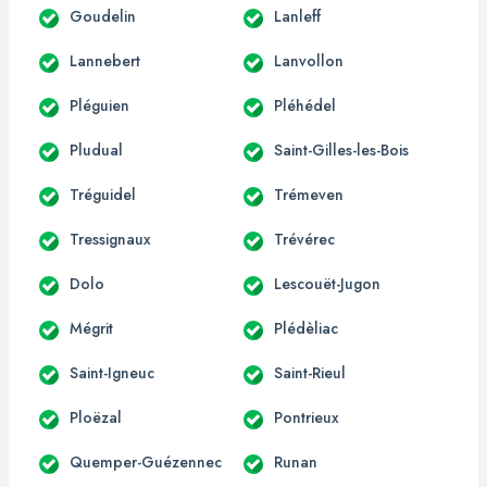
Goudelin
Lanleff
Lannebert
Lanvollon
Pléguien
Pléhédel
Pludual
Saint-Gilles-les-Bois
Tréguidel
Trémeven
Tressignaux
Trévérec
Dolo
Lescouët-Jugon
Mégrit
Plédèliac
Saint-Igneuc
Saint-Rieul
Ploëzal
Pontrieux
Quemper-Guézennec
Runan