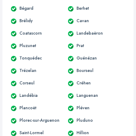
Bégard
Berhet
Brélidy
Cavan
Coatascorn
Landebaëron
Pluzunet
Prat
Tonquédec
Guénézan
Trézelan
Bourseul
Corseul
Créhen
Landébia
Languenan
Plancoët
Pléven
Plorec-sur-Arguenon
Pluduno
Saint-Lormel
Hillion