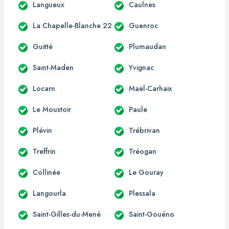
Langueux
Caulnes
La Chapelle-Blanche 22
Guenroc
Guitté
Plumaudan
Saint-Maden
Yvignac
Locarn
Maël-Carhaix
Le Moustoir
Paule
Plévin
Trébrivan
Treffrin
Tréogan
Collinée
Le Gouray
Langourla
Plessala
Saint-Gilles-du-Mené
Saint-Gouéno