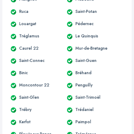
Ruca
Saint-Potan
Louargat
Pédernec
Tréglamus
Le Quinquis
Caurel 22
Mur-de-Bretagne
Saint-Connec
Saint-Guen
Binic
Bréhand
Moncontour 22
Penguilly
Saint-Glen
Saint-Trimoël
Trébry
Trédaniel
Kerfot
Paimpol
Plouër-sur-Rance
Tréméreuc