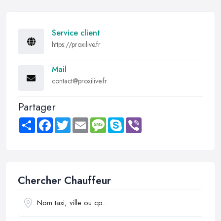
Service client
https://proxilive.fr
Mail
contact@proxilive.fr
Partager
Share
Facebook
Twitter
Email
Message
Skype
Viber
Chercher Chauffeur