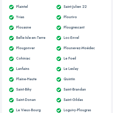
Plaintel
Saint-Julien 22
Yvias
Plourivo
Plouasne
Plougrescant
Belle-Isle-en-Terre
Loc-Envel
Plougonver
Plounevez-Moëdec
Cohiniac
Le Foeil
Lanfains
Le Leslay
Plaine-Haute
Quintin
Saint-Bihy
Saint-Brandan
Saint-Donan
Saint-Gildas
Le Vieux-Bourg
Loguivy-Plougras