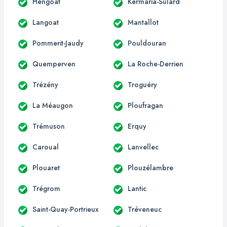
Hengoat
Kermaria-Sulard
Langoat
Mantallot
Pommerit-Jaudy
Pouldouran
Quemperven
La Roche-Derrien
Trézény
Troguéry
La Méaugon
Ploufragan
Trémuson
Erquy
Caroual
Lanvellec
Plouaret
Plouzélambre
Trégrom
Lantic
Saint-Quay-Portrieux
Tréveneuc