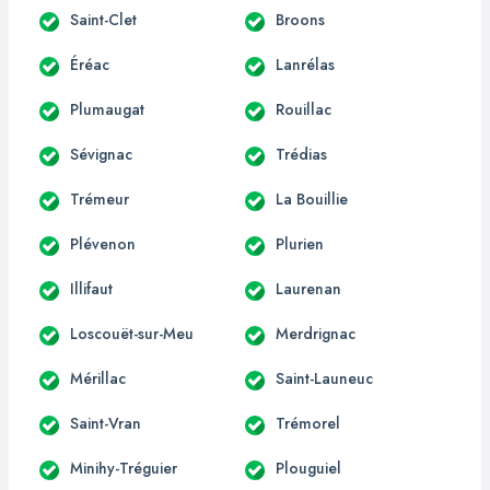
Saint-Clet
Broons
Éréac
Lanrélas
Plumaugat
Rouillac
Sévignac
Trédias
Trémeur
La Bouillie
Plévenon
Plurien
Illifaut
Laurenan
Loscouët-sur-Meu
Merdrignac
Mérillac
Saint-Launeuc
Saint-Vran
Trémorel
Minihy-Tréguier
Plouguiel