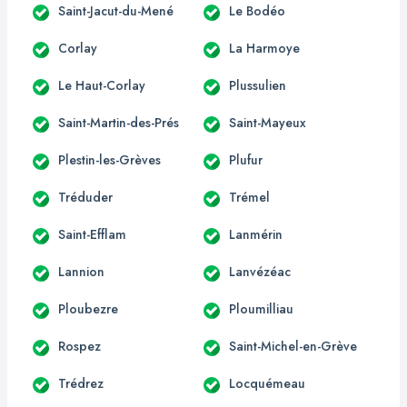
Saint-Jacut-du-Mené
Le Bodéo
Corlay
La Harmoye
Le Haut-Corlay
Plussulien
Saint-Martin-des-Prés
Saint-Mayeux
Plestin-les-Grèves
Plufur
Tréduder
Trémel
Saint-Efflam
Lanmérin
Lannion
Lanvézéac
Ploubezre
Ploumilliau
Rospez
Saint-Michel-en-Grève
Trédrez
Locquémeau