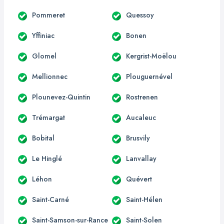
Pommeret
Quessoy
Yffiniac
Bonen
Glomel
Kergrist-Moëlou
Mellionnec
Plouguernével
Plounevez-Quintin
Rostrenen
Trémargat
Aucaleuc
Bobital
Brusvily
Le Hinglé
Lanvallay
Léhon
Quévert
Saint-Carné
Saint-Hélen
Saint-Samson-sur-Rance
Saint-Solen