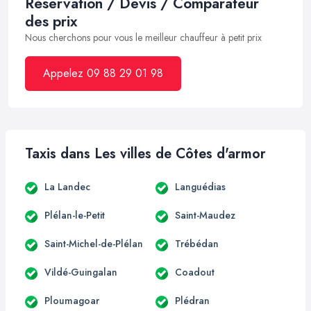
Réservation / Devis / Comparateur
des prix
Nous cherchons pour vous le meilleur chauffeur à petit prix
Appelez 09 88 29 01 98
Taxis dans Les villes de Côtes d'armor
La Landec
Languédias
Plélan-le-Petit
Saint-Maudez
Saint-Michel-de-Plélan
Trébédan
Vildé-Guingalan
Coadout
Ploumagoar
Plédran