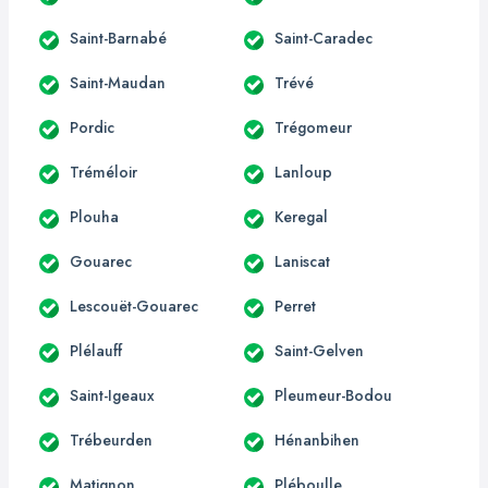
Saint-Barnabé
Saint-Caradec
Saint-Maudan
Trévé
Pordic
Trégomeur
Tréméloir
Lanloup
Plouha
Keregal
Gouarec
Laniscat
Lescouët-Gouarec
Perret
Plélauff
Saint-Gelven
Saint-Igeaux
Pleumeur-Bodou
Trébeurden
Hénanbihen
Matignon
Pléboulle