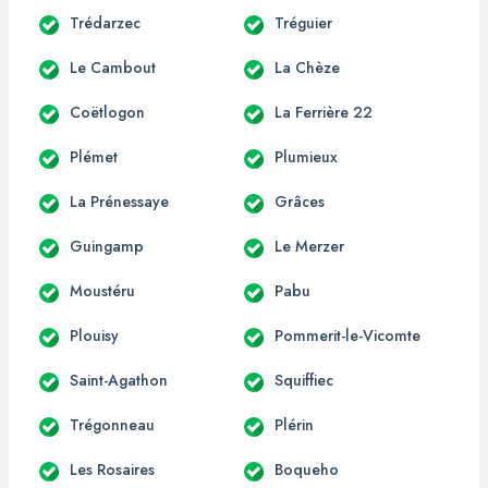
Trédarzec
Tréguier
Le Cambout
La Chèze
Coëtlogon
La Ferrière 22
Plémet
Plumieux
La Prénessaye
Grâces
Guingamp
Le Merzer
Moustéru
Pabu
Plouisy
Pommerit-le-Vicomte
Saint-Agathon
Squiffiec
Trégonneau
Plérin
Les Rosaires
Boqueho