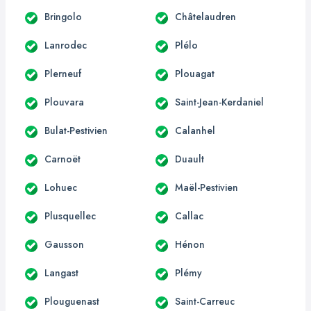
Bringolo
Châtelaudren
Lanrodec
Plélo
Plerneuf
Plouagat
Plouvara
Saint-Jean-Kerdaniel
Bulat-Pestivien
Calanhel
Carnoët
Duault
Lohuec
Maël-Pestivien
Plusquellec
Callac
Gausson
Hénon
Langast
Plémy
Plouguenast
Saint-Carreuc