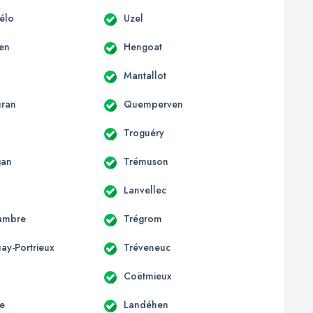
hélo
Uzel
en
Hengoat
Mantallot
uran
Quemperven
Troguéry
gan
Trémuson
Lanvellec
ambre
Trégrom
ay-Portrieux
Tréveneuc
Coëtmieux
e
Landéhen