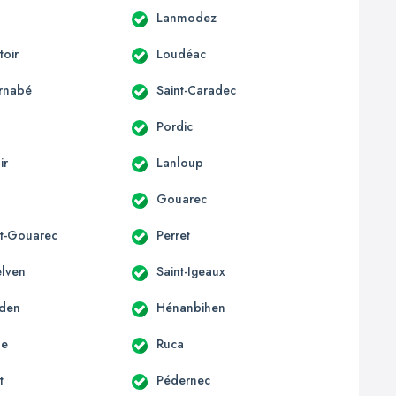
Lanmodez
oir
Loudéac
arnabé
Saint-Caradec
Pordic
ir
Lanloup
Gouarec
t-Gouarec
Perret
elven
Saint-Igeaux
rden
Hénanbihen
le
Ruca
t
Pédernec