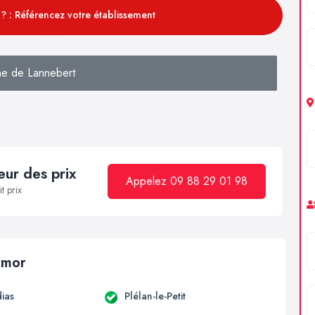
? : Référencez votre établissement
e de Lannebert
ur des prix
Appelez 09 88 29 01 98
t prix
armor
ias
Plélan-le-Petit