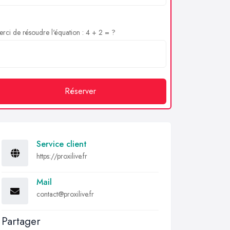
rci de résoudre l'équation : 4 + 2 = ?
Réserver
Service client
https://proxilive.fr
Mail
contact@proxilive.fr
Partager