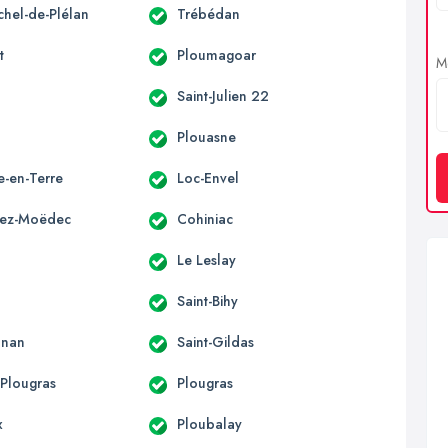
chel-de-Plélan
Trébédan
t
Ploumagoar
Me
Saint-Julien 22
o
Plouasne
le-en-Terre
Loc-Envel
vez-Moëdec
Cohiniac
Le Leslay
Saint-Bihy
onan
Saint-Gildas
-Plougras
Plougras
x
Ploubalay