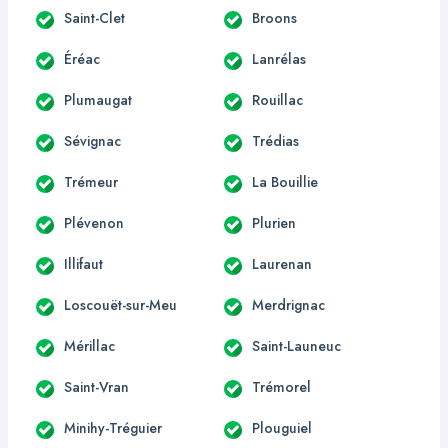
Saint-Clet
Broons
Éréac
Lanrélas
Plumaugat
Rouillac
Sévignac
Trédias
Trémeur
La Bouillie
Plévenon
Plurien
Illifaut
Laurenan
Loscouët-sur-Meu
Merdrignac
Mérillac
Saint-Launeuc
Saint-Vran
Trémorel
Minihy-Tréguier
Plouguiel