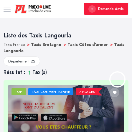
Demande devis
Liste des Taxis Langourla
Taxis France
>
Taxis Bretagne
>
Taxis Côtes d'armor
>
Taxis
Langourla
Département 22
Résultat :
Taxi(s)
1
TOP
TAXI CONVENTIONNÉ
7 PLACES