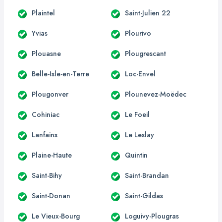
Plaintel
Saint-Julien 22
Yvias
Plourivo
Plouasne
Plougrescant
Belle-Isle-en-Terre
Loc-Envel
Plougonver
Plounevez-Moëdec
Cohiniac
Le Foeil
Lanfains
Le Leslay
Plaine-Haute
Quintin
Saint-Bihy
Saint-Brandan
Saint-Donan
Saint-Gildas
Le Vieux-Bourg
Loguivy-Plougras