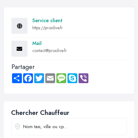
Service client
https://proxilive.fr
Mail
contact@proxilive.fr
Partager
Share
Facebook
Twitter
Email
Message
Skype
Viber
Chercher Chauffeur