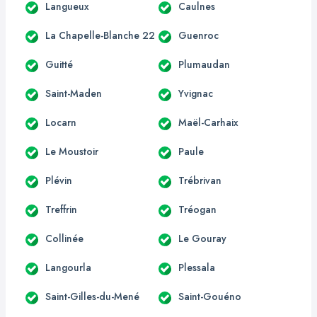
Langueux
Caulnes
La Chapelle-Blanche 22
Guenroc
Guitté
Plumaudan
Saint-Maden
Yvignac
Locarn
Maël-Carhaix
Le Moustoir
Paule
Plévin
Trébrivan
Treffrin
Tréogan
Collinée
Le Gouray
Langourla
Plessala
Saint-Gilles-du-Mené
Saint-Gouéno