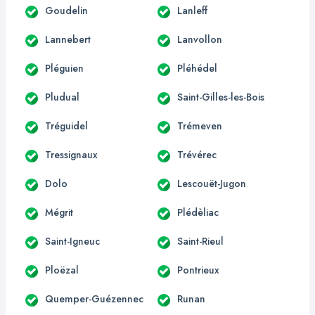
Goudelin
Lanleff
Lannebert
Lanvollon
Pléguien
Pléhédel
Pludual
Saint-Gilles-les-Bois
Tréguidel
Trémeven
Tressignaux
Trévérec
Dolo
Lescouët-Jugon
Mégrit
Plédèliac
Saint-Igneuc
Saint-Rieul
Ploëzal
Pontrieux
Quemper-Guézennec
Runan