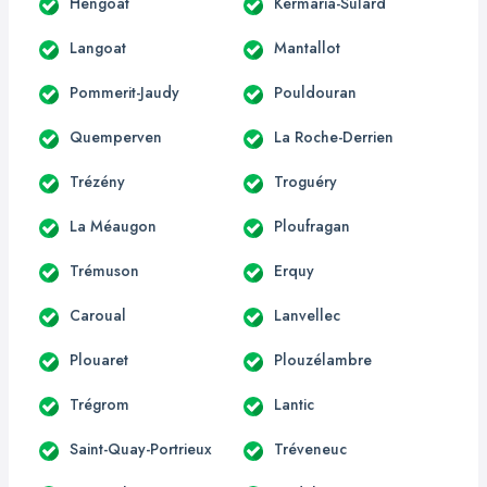
Hengoat
Kermaria-Sulard
Langoat
Mantallot
Pommerit-Jaudy
Pouldouran
Quemperven
La Roche-Derrien
Trézény
Troguéry
La Méaugon
Ploufragan
Trémuson
Erquy
Caroual
Lanvellec
Plouaret
Plouzélambre
Trégrom
Lantic
Saint-Quay-Portrieux
Tréveneuc