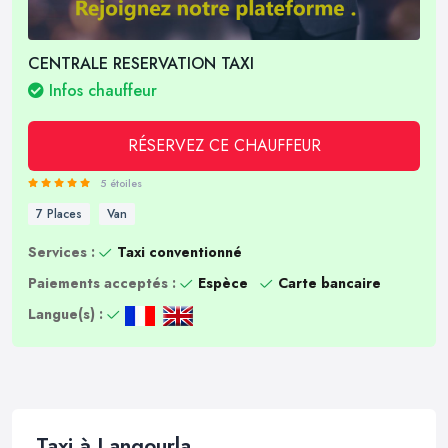
CENTRALE RESERVATION TAXI
Infos chauffeur
RÉSERVEZ CE CHAUFFEUR
5 étoiles
7 Places
Van
Services :
Taxi conventionné
Paiements acceptés :
Espèce
Carte bancaire
Langue(s) :
Taxi à Langourla