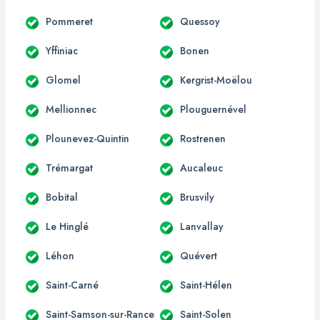
Pommeret
Quessoy
Yffiniac
Bonen
Glomel
Kergrist-Moëlou
Mellionnec
Plouguernével
Plounevez-Quintin
Rostrenen
Trémargat
Aucaleuc
Bobital
Brusvily
Le Hinglé
Lanvallay
Léhon
Quévert
Saint-Carné
Saint-Hélen
Saint-Samson-sur-Rance
Saint-Solen