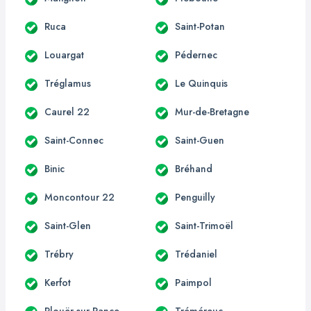
Ruca
Saint-Potan
Louargat
Pédernec
Tréglamus
Le Quinquis
Caurel 22
Mur-de-Bretagne
Saint-Connec
Saint-Guen
Binic
Bréhand
Moncontour 22
Penguilly
Saint-Glen
Saint-Trimoël
Trébry
Trédaniel
Kerfot
Paimpol
Plouër-sur-Rance
Tréméreuc