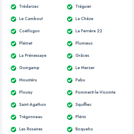
Trédarzec
Tréguier
Le Cambout
La Chèze
Coëtlogon
La Ferrière 22
Plémet
Plumieux
La Prénessaye
Grâces
Guingamp
Le Merzer
Moustéru
Pabu
Plouisy
Pommerit-le-Vicomte
Saint-Agathon
Squiffiec
Trégonneau
Plérin
Les Rosaires
Boqueho