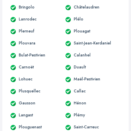
Bringolo
Châtelaudren
Lanrodec
Plélo
Plerneuf
Plouagat
Plouvara
Saint-Jean-Kerdaniel
Bulat-Pestivien
Calanhel
Carnoët
Duault
Lohuec
Maël-Pestivien
Plusquellec
Callac
Gausson
Hénon
Langast
Plémy
Plouguenast
Saint-Carreuc