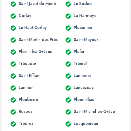
Saint-Jacut-du-Mené
Le Bodéo
Corlay
La Harmoye
Le Haut-Corlay
Plussulien
Saint-Martin-des-Prés
Saint-Mayeux
Plestin-les-Grèves
Plufur
Tréduder
Trémel
Saint-Efflam
Lanmérin
Lannion
Lanvézéac
Ploubezre
Ploumilliau
Rospez
Saint-Michel-en-Grève
Trédrez
Locquémeau