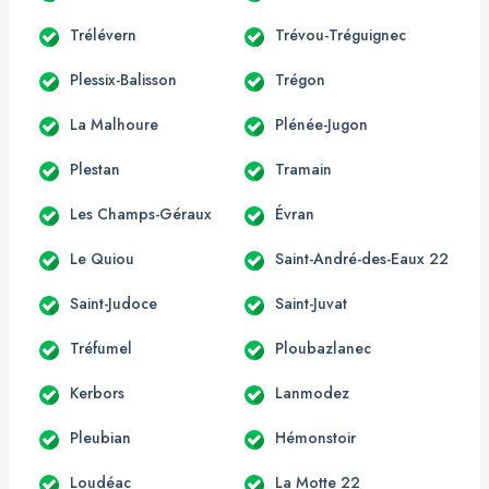
Trélévern
Trévou-Tréguignec
Plessix-Balisson
Trégon
La Malhoure
Plénée-Jugon
Plestan
Tramain
Les Champs-Géraux
Évran
Le Quiou
Saint-André-des-Eaux 22
Saint-Judoce
Saint-Juvat
Tréfumel
Ploubazlanec
Kerbors
Lanmodez
Pleubian
Hémonstoir
Loudéac
La Motte 22