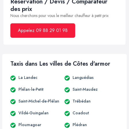
Réservation / Devis / Comparateur
des prix
Nous cherchons pour vous le meilleur chauffeur à petit prix
Appelez 09 88 29 01 98
Taxis dans Les villes de Côtes d'armor
La Landec
Languédias
Plélan-le-Petit
Saint-Maudez
Saint-Michel-de-Plélan
Trébédan
Vildé-Guingalan
Coadout
Ploumagoar
Plédran