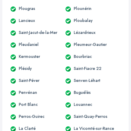
Plougras
Plounérin
Lancieux
Ploubalay
Saint-Jacut-de-la-Mer
Lézardrieux
Pleudaniel
Pleumeur-Gautier
Kermouster
Bourbriac
Plésidy
Saint-Fiacre 22
Saint-Péver
Senven-Léhart
Penvénan
Buguélès
Port Blanc
Louannec
Perros-Guirec
Saint-Quay-Perros
La Clarté
La Vicomté-sur-Rance