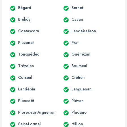
Bégard
Berhet
Brélidy
Cavan
Coatascorn
Landebaëron
Pluzunet
Prat
Tonquédec
Guénézan
Trézelan
Bourseul
Corseul
Créhen
Landébia
Languenan
Plancoët
Pléven
Plorec-sur-Arguenon
Pluduno
Saint-Lormel
Hillion