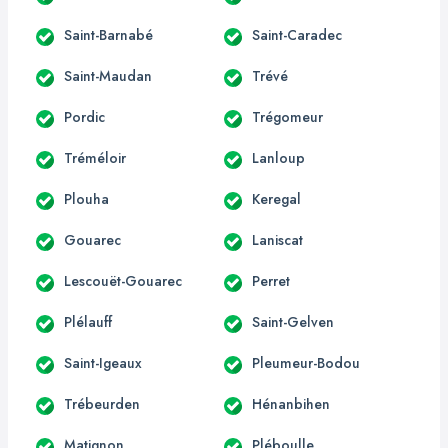
Saint-Barnabé
Saint-Caradec
Saint-Maudan
Trévé
Pordic
Trégomeur
Tréméloir
Lanloup
Plouha
Keregal
Gouarec
Laniscat
Lescouët-Gouarec
Perret
Plélauff
Saint-Gelven
Saint-Igeaux
Pleumeur-Bodou
Trébeurden
Hénanbihen
Matignon
Pléboulle