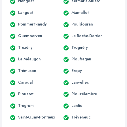
Hengoat
Kermaria-Sulard
Langoat
Mantallot
Pommerit-Jaudy
Pouldouran
Quemperven
La Roche-Derrien
Trézény
Troguéry
La Méaugon
Ploufragan
Trémuson
Erquy
Caroual
Lanvellec
Plouaret
Plouzélambre
Trégrom
Lantic
Saint-Quay-Portrieux
Tréveneuc