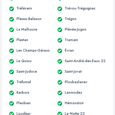
Trélévern
Trévou-Tréguignec
Plessix-Balisson
Trégon
La Malhoure
Plénée-Jugon
Plestan
Tramain
Les Champs-Géraux
Évran
Le Quiou
Saint-André-des-Eaux 22
Saint-Judoce
Saint-Juvat
Tréfumel
Ploubazlanec
Kerbors
Lanmodez
Pleubian
Hémonstoir
Loudéac
La Motte 22