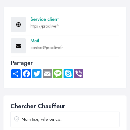
Service client
https://proxilive.fr
Mail
contact@proxilive.fr
Partager
Share
Facebook
Twitter
Email
Message
Skype
Viber
Chercher Chauffeur