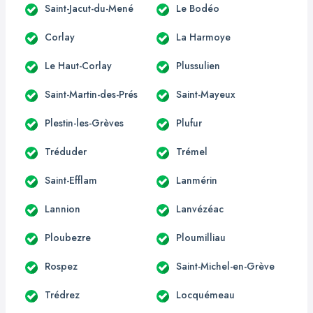
Saint-Jacut-du-Mené
Le Bodéo
Corlay
La Harmoye
Le Haut-Corlay
Plussulien
Saint-Martin-des-Prés
Saint-Mayeux
Plestin-les-Grèves
Plufur
Tréduder
Trémel
Saint-Efflam
Lanmérin
Lannion
Lanvézéac
Ploubezre
Ploumilliau
Rospez
Saint-Michel-en-Grève
Trédrez
Locquémeau