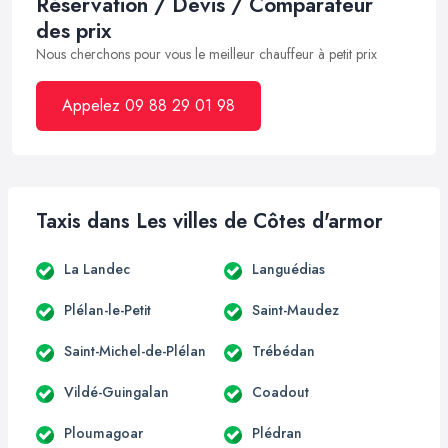
Réservation / Devis / Comparateur
des prix
Nous cherchons pour vous le meilleur chauffeur à petit prix
Appelez 09 88 29 01 98
Taxis dans Les villes de Côtes d'armor
La Landec
Languédias
Plélan-le-Petit
Saint-Maudez
Saint-Michel-de-Plélan
Trébédan
Vildé-Guingalan
Coadout
Ploumagoar
Plédran