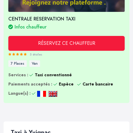
CENTRALE RESERVATION TAXI
Infos chauffeur
RÉSERVEZ CE CHAUFFEUR
5 étoiles
7 Places
Van
Services :
Taxi conventionné
Paiements acceptés :
Espèce
Carte bancaire
Langue(s) :
Taxi à Yvignac