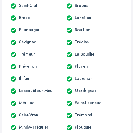
Saint-Clet
Broons
Éréac
Lanrélas
Plumaugat
Rouillac
Sévignac
Trédias
Trémeur
La Bouillie
Plévenon
Plurien
Illifaut
Laurenan
Loscouët-sur-Meu
Merdrignac
Mérillac
Saint-Launeuc
Saint-Vran
Trémorel
Minihy-Tréguier
Plouguiel