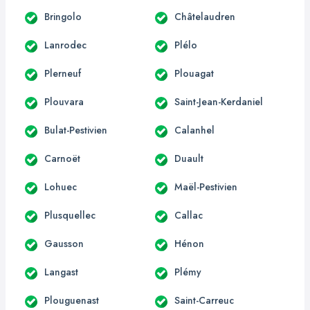
Bringolo
Châtelaudren
Lanrodec
Plélo
Plerneuf
Plouagat
Plouvara
Saint-Jean-Kerdaniel
Bulat-Pestivien
Calanhel
Carnoët
Duault
Lohuec
Maël-Pestivien
Plusquellec
Callac
Gausson
Hénon
Langast
Plémy
Plouguenast
Saint-Carreuc