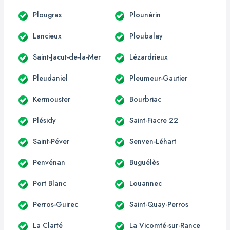
Plougras
Plounérin
Lancieux
Ploubalay
Saint-Jacut-de-la-Mer
Lézardrieux
Pleudaniel
Pleumeur-Gautier
Kermouster
Bourbriac
Plésidy
Saint-Fiacre 22
Saint-Péver
Senven-Léhart
Penvénan
Buguélès
Port Blanc
Louannec
Perros-Guirec
Saint-Quay-Perros
La Clarté
La Vicomté-sur-Rance