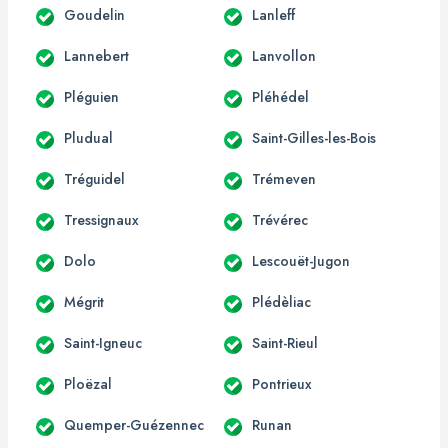
Goudelin
Lanleff
Lannebert
Lanvollon
Pléguien
Pléhédel
Pludual
Saint-Gilles-les-Bois
Tréguidel
Trémeven
Tressignaux
Trévérec
Dolo
Lescouët-Jugon
Mégrit
Plédèliac
Saint-Igneuc
Saint-Rieul
Ploëzal
Pontrieux
Quemper-Guézennec
Runan