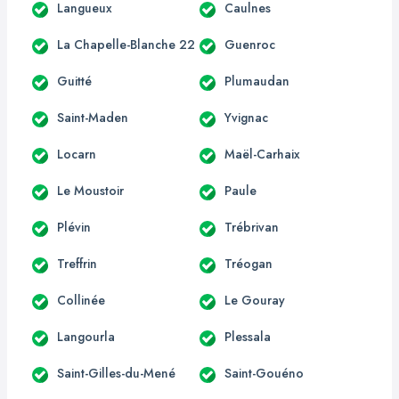
Langueux
Caulnes
La Chapelle-Blanche 22
Guenroc
Guitté
Plumaudan
Saint-Maden
Yvignac
Locarn
Maël-Carhaix
Le Moustoir
Paule
Plévin
Trébrivan
Treffrin
Tréogan
Collinée
Le Gouray
Langourla
Plessala
Saint-Gilles-du-Mené
Saint-Gouéno