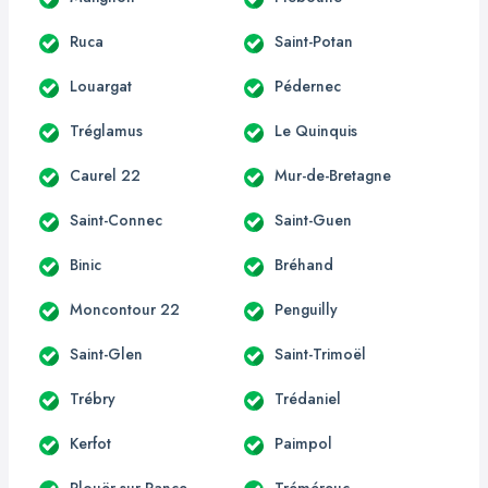
Ruca
Saint-Potan
Louargat
Pédernec
Tréglamus
Le Quinquis
Caurel 22
Mur-de-Bretagne
Saint-Connec
Saint-Guen
Binic
Bréhand
Moncontour 22
Penguilly
Saint-Glen
Saint-Trimoël
Trébry
Trédaniel
Kerfot
Paimpol
Plouër-sur-Rance
Tréméreuc