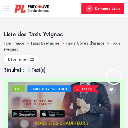
Demande devis
Liste des Taxis Yvignac
Taxis France
>
Taxis Bretagne
>
Taxis Côtes d'armor
>
Taxis
Yvignac
Département 22
Résultat :
Taxi(s)
1
TOP
TAXI CONVENTIONNÉ
7 PLACES