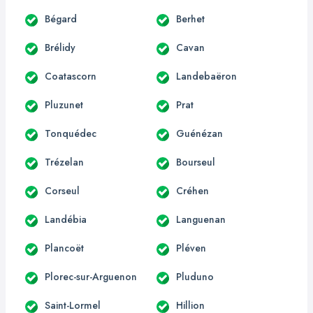
Bégard
Berhet
Brélidy
Cavan
Coatascorn
Landebaëron
Pluzunet
Prat
Tonquédec
Guénézan
Trézelan
Bourseul
Corseul
Créhen
Landébia
Languenan
Plancoët
Pléven
Plorec-sur-Arguenon
Pluduno
Saint-Lormel
Hillion