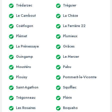
Trédarzec
Tréguier
Le Cambout
La Chèze
Coëtlogon
La Ferrière 22
Plémet
Plumieux
La Prénessaye
Grâces
Guingamp
Le Merzer
Moustéru
Pabu
Plouisy
Pommerit-le-Vicomte
Saint-Agathon
Squiffiec
Trégonneau
Plérin
Les Rosaires
Boqueho