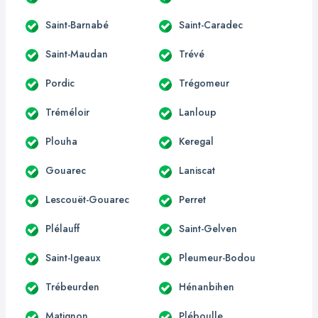
Saint-Barnabé
Saint-Caradec
Saint-Maudan
Trévé
Pordic
Trégomeur
Tréméloir
Lanloup
Plouha
Keregal
Gouarec
Laniscat
Lescouët-Gouarec
Perret
Plélauff
Saint-Gelven
Saint-Igeaux
Pleumeur-Bodou
Trébeurden
Hénanbihen
Matignon
Pléboulle