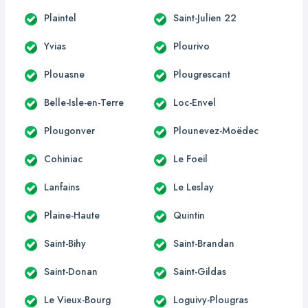
Plaintel
Saint-Julien 22
Yvias
Plourivo
Plouasne
Plougrescant
Belle-Isle-en-Terre
Loc-Envel
Plougonver
Plounevez-Moëdec
Cohiniac
Le Foeil
Lanfains
Le Leslay
Plaine-Haute
Quintin
Saint-Bihy
Saint-Brandan
Saint-Donan
Saint-Gildas
Le Vieux-Bourg
Loguivy-Plougras