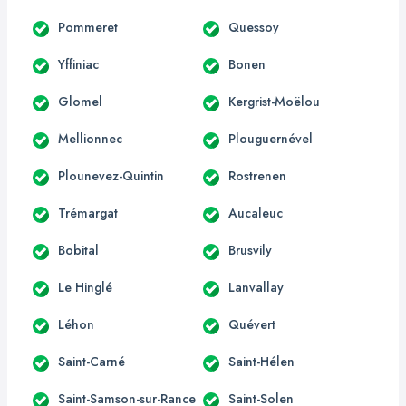
Pommeret
Quessoy
Yffiniac
Bonen
Glomel
Kergrist-Moëlou
Mellionnec
Plouguernével
Plounevez-Quintin
Rostrenen
Trémargat
Aucaleuc
Bobital
Brusvily
Le Hinglé
Lanvallay
Léhon
Quévert
Saint-Carné
Saint-Hélen
Saint-Samson-sur-Rance
Saint-Solen