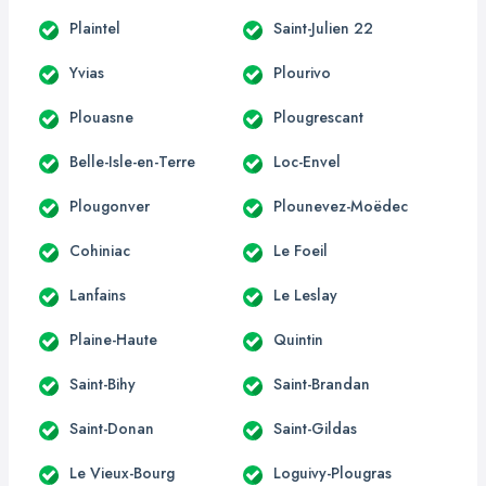
Plaintel
Saint-Julien 22
Yvias
Plourivo
Plouasne
Plougrescant
Belle-Isle-en-Terre
Loc-Envel
Plougonver
Plounevez-Moëdec
Cohiniac
Le Foeil
Lanfains
Le Leslay
Plaine-Haute
Quintin
Saint-Bihy
Saint-Brandan
Saint-Donan
Saint-Gildas
Le Vieux-Bourg
Loguivy-Plougras