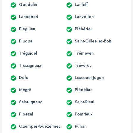
Goudelin
Lanleff
Lannebert
Lanvollon
Pléguien
Pléhédel
Pludual
Saint-Gilles-les-Bois
Tréguidel
Trémeven
Tressignaux
Trévérec
Dolo
Lescouët-Jugon
Mégrit
Plédèliac
Saint-Igneuc
Saint-Rieul
Ploëzal
Pontrieux
Quemper-Guézennec
Runan