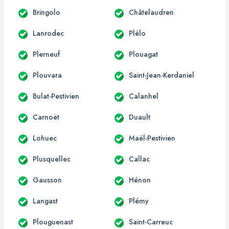
Bringolo
Châtelaudren
Lanrodec
Plélo
Plerneuf
Plouagat
Plouvara
Saint-Jean-Kerdaniel
Bulat-Pestivien
Calanhel
Carnoët
Duault
Lohuec
Maël-Pestivien
Plusquellec
Callac
Gausson
Hénon
Langast
Plémy
Plouguenast
Saint-Carreuc