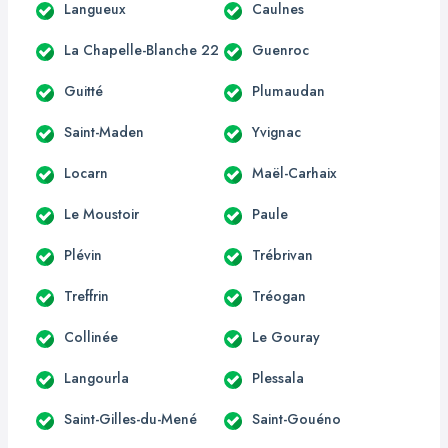
Langueux
Caulnes
La Chapelle-Blanche 22
Guenroc
Guitté
Plumaudan
Saint-Maden
Yvignac
Locarn
Maël-Carhaix
Le Moustoir
Paule
Plévin
Trébrivan
Treffrin
Tréogan
Collinée
Le Gouray
Langourla
Plessala
Saint-Gilles-du-Mené
Saint-Gouéno