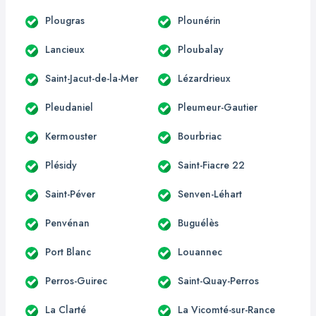
Plougras
Plounérin
Lancieux
Ploubalay
Saint-Jacut-de-la-Mer
Lézardrieux
Pleudaniel
Pleumeur-Gautier
Kermouster
Bourbriac
Plésidy
Saint-Fiacre 22
Saint-Péver
Senven-Léhart
Penvénan
Buguélès
Port Blanc
Louannec
Perros-Guirec
Saint-Quay-Perros
La Clarté
La Vicomté-sur-Rance