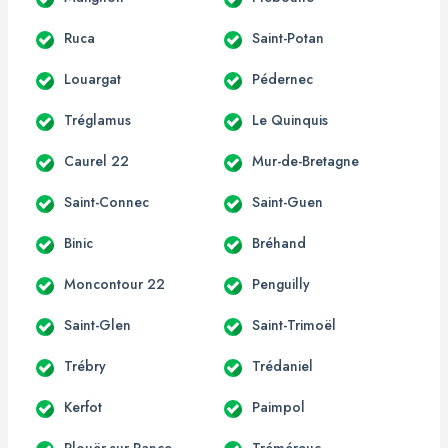
Ruca
Saint-Potan
Louargat
Pédernec
Tréglamus
Le Quinquis
Caurel 22
Mur-de-Bretagne
Saint-Connec
Saint-Guen
Binic
Bréhand
Moncontour 22
Penguilly
Saint-Glen
Saint-Trimoël
Trébry
Trédaniel
Kerfot
Paimpol
Plouër-sur-Rance
Tréméreuc