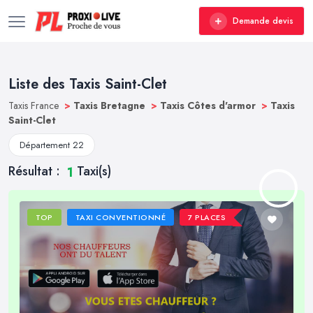
Demande devis
Liste des Taxis Saint-Clet
Taxis France
>
Taxis Bretagne
>
Taxis Côtes d'armor
>
Taxis
Saint-Clet
Département 22
Résultat :
Taxi(s)
1
TOP
TAXI CONVENTIONNÉ
7 PLACES