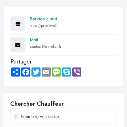
Service client
https://proxilive.fr
Mail
contact@proxilive.fr
Partager
Share
Facebook
Twitter
Email
Message
Skype
Viber
Chercher Chauffeur