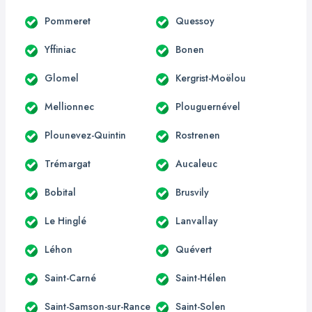
Pommeret
Quessoy
Yffiniac
Bonen
Glomel
Kergrist-Moëlou
Mellionnec
Plouguernével
Plounevez-Quintin
Rostrenen
Trémargat
Aucaleuc
Bobital
Brusvily
Le Hinglé
Lanvallay
Léhon
Quévert
Saint-Carné
Saint-Hélen
Saint-Samson-sur-Rance
Saint-Solen