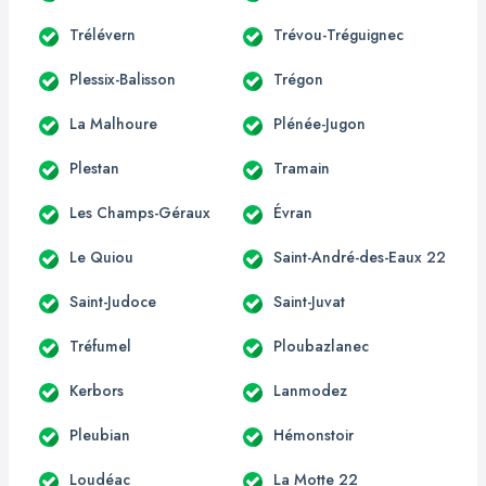
Trélévern
Trévou-Tréguignec
Plessix-Balisson
Trégon
La Malhoure
Plénée-Jugon
Plestan
Tramain
Les Champs-Géraux
Évran
Le Quiou
Saint-André-des-Eaux 22
Saint-Judoce
Saint-Juvat
Tréfumel
Ploubazlanec
Kerbors
Lanmodez
Pleubian
Hémonstoir
Loudéac
La Motte 22