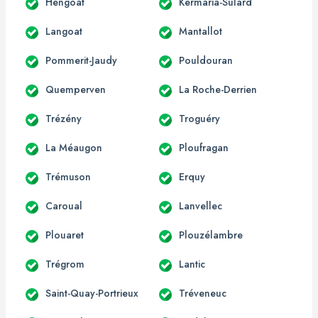
Hengoat
Kermaria-Sulard
Langoat
Mantallot
Pommerit-Jaudy
Pouldouran
Quemperven
La Roche-Derrien
Trézény
Troguéry
La Méaugon
Ploufragan
Trémuson
Erquy
Caroual
Lanvellec
Plouaret
Plouzélambre
Trégrom
Lantic
Saint-Quay-Portrieux
Tréveneuc