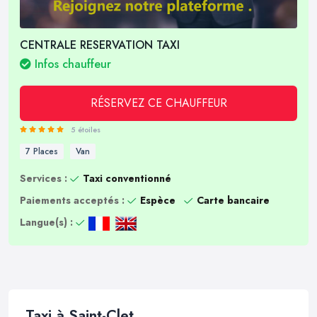
CENTRALE RESERVATION TAXI
Infos chauffeur
RÉSERVEZ CE CHAUFFEUR
5 étoiles
7 Places
Van
Services :
Taxi conventionné
Paiements acceptés :
Espèce
Carte bancaire
Langue(s) :
Taxi à Saint-Clet