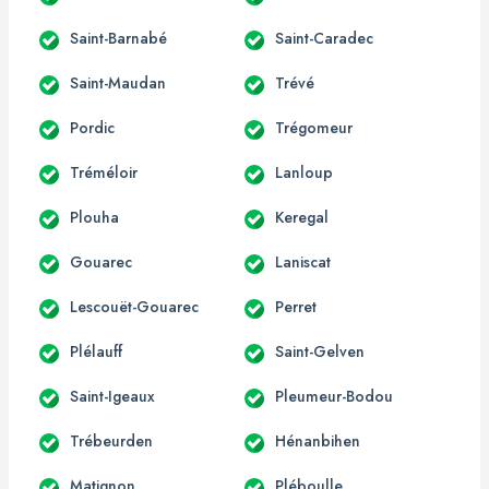
Saint-Barnabé
Saint-Caradec
Saint-Maudan
Trévé
Pordic
Trégomeur
Tréméloir
Lanloup
Plouha
Keregal
Gouarec
Laniscat
Lescouët-Gouarec
Perret
Plélauff
Saint-Gelven
Saint-Igeaux
Pleumeur-Bodou
Trébeurden
Hénanbihen
Matignon
Pléboulle