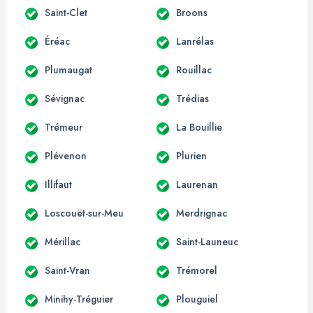
Saint-Clet
Broons
Éréac
Lanrélas
Plumaugat
Rouillac
Sévignac
Trédias
Trémeur
La Bouillie
Plévenon
Plurien
Illifaut
Laurenan
Loscouët-sur-Meu
Merdrignac
Mérillac
Saint-Launeuc
Saint-Vran
Trémorel
Minihy-Tréguier
Plouguiel