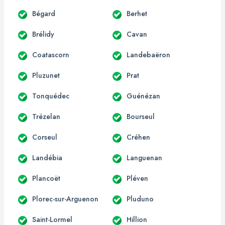
Bégard
Berhet
Brélidy
Cavan
Coatascorn
Landebaëron
Pluzunet
Prat
Tonquédec
Guénézan
Trézelan
Bourseul
Corseul
Créhen
Landébia
Languenan
Plancoët
Pléven
Plorec-sur-Arguenon
Pluduno
Saint-Lormel
Hillion