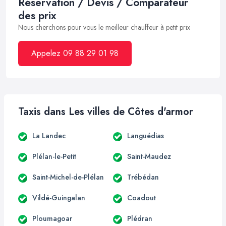
Réservation / Devis / Comparateur
des prix
Nous cherchons pour vous le meilleur chauffeur à petit prix
Appelez 09 88 29 01 98
Taxis dans Les villes de Côtes d'armor
La Landec
Languédias
Plélan-le-Petit
Saint-Maudez
Saint-Michel-de-Plélan
Trébédan
Vildé-Guingalan
Coadout
Ploumagoar
Plédran