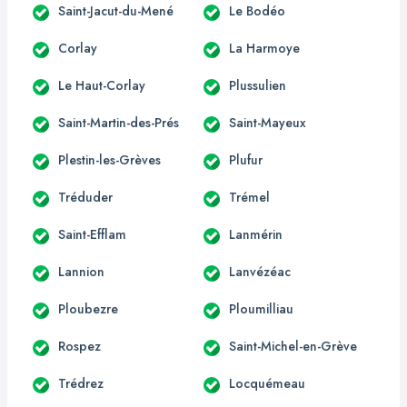
Saint-Jacut-du-Mené
Le Bodéo
Corlay
La Harmoye
Le Haut-Corlay
Plussulien
Saint-Martin-des-Prés
Saint-Mayeux
Plestin-les-Grèves
Plufur
Tréduder
Trémel
Saint-Efflam
Lanmérin
Lannion
Lanvézéac
Ploubezre
Ploumilliau
Rospez
Saint-Michel-en-Grève
Trédrez
Locquémeau