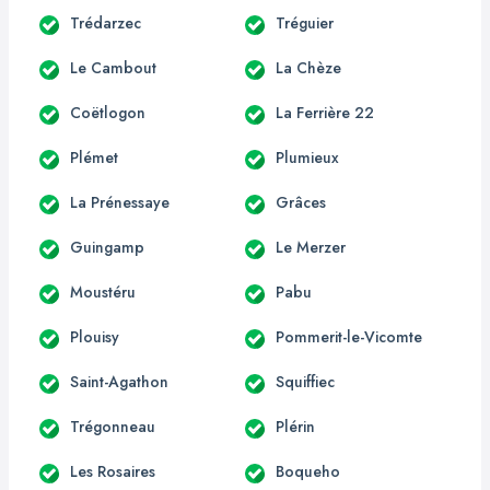
Trédarzec
Tréguier
Le Cambout
La Chèze
Coëtlogon
La Ferrière 22
Plémet
Plumieux
La Prénessaye
Grâces
Guingamp
Le Merzer
Moustéru
Pabu
Plouisy
Pommerit-le-Vicomte
Saint-Agathon
Squiffiec
Trégonneau
Plérin
Les Rosaires
Boqueho