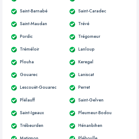
Saint-Barnabé
Saint-Caradec
Saint-Maudan
Trévé
Pordic
Trégomeur
Tréméloir
Lanloup
Plouha
Keregal
Gouarec
Laniscat
Lescouët-Gouarec
Perret
Plélauff
Saint-Gelven
Saint-Igeaux
Pleumeur-Bodou
Trébeurden
Hénanbihen
Matignon
Pléboulle