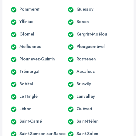
Pommeret
Quessoy
Yffiniac
Bonen
Glomel
Kergrist-Moëlou
Mellionnec
Plouguernével
Plounevez-Quintin
Rostrenen
Trémargat
Aucaleuc
Bobital
Brusvily
Le Hinglé
Lanvallay
Léhon
Quévert
Saint-Carné
Saint-Hélen
Saint-Samson-sur-Rance
Saint-Solen