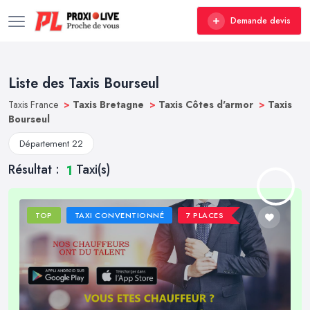
Demande devis
Liste des Taxis Bourseul
Taxis France
>
Taxis Bretagne
>
Taxis Côtes d'armor
>
Taxis
Bourseul
Département 22
Résultat :
Taxi(s)
1
TOP
TAXI CONVENTIONNÉ
7 PLACES