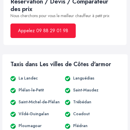
Réservation / Devis / Comparateur
des prix
Nous cherchons pour vous le meilleur chauffeur à petit prix
Appelez 09 88 29 01 98
Taxis dans Les villes de Côtes d'armor
La Landec
Languédias
Plélan-le-Petit
Saint-Maudez
Saint-Michel-de-Plélan
Trébédan
Vildé-Guingalan
Coadout
Ploumagoar
Plédran