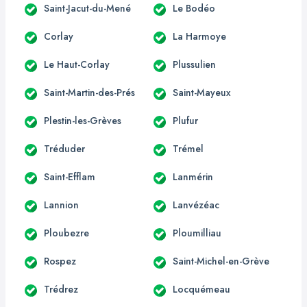
Saint-Jacut-du-Mené
Le Bodéo
Corlay
La Harmoye
Le Haut-Corlay
Plussulien
Saint-Martin-des-Prés
Saint-Mayeux
Plestin-les-Grèves
Plufur
Tréduder
Trémel
Saint-Efflam
Lanmérin
Lannion
Lanvézéac
Ploubezre
Ploumilliau
Rospez
Saint-Michel-en-Grève
Trédrez
Locquémeau