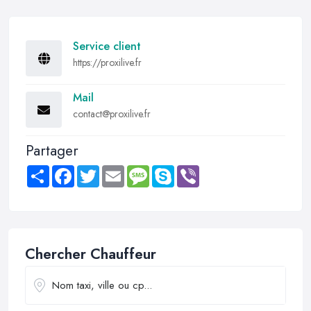
Service client
https://proxilive.fr
Mail
contact@proxilive.fr
Partager
Share
Facebook
Twitter
Email
Message
Skype
Viber
Chercher Chauffeur