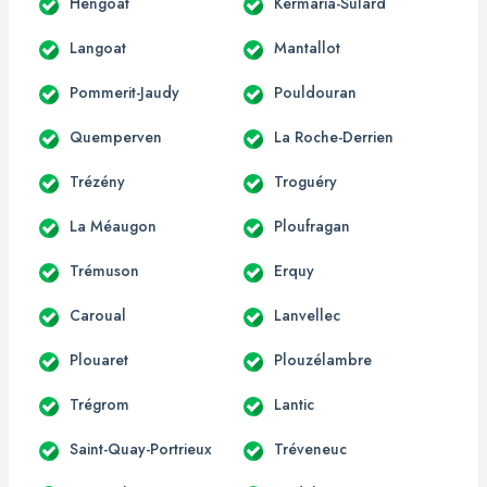
Hengoat
Kermaria-Sulard
Langoat
Mantallot
Pommerit-Jaudy
Pouldouran
Quemperven
La Roche-Derrien
Trézény
Troguéry
La Méaugon
Ploufragan
Trémuson
Erquy
Caroual
Lanvellec
Plouaret
Plouzélambre
Trégrom
Lantic
Saint-Quay-Portrieux
Tréveneuc