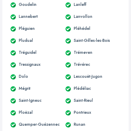
Goudelin
Lanleff
Lannebert
Lanvollon
Pléguien
Pléhédel
Pludual
Saint-Gilles-les-Bois
Tréguidel
Trémeven
Tressignaux
Trévérec
Dolo
Lescouët-Jugon
Mégrit
Plédèliac
Saint-Igneuc
Saint-Rieul
Ploëzal
Pontrieux
Quemper-Guézennec
Runan