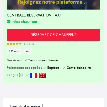
CENTRALE RESERVATION TAXI
Infos chauffeur
RÉSERVEZ CE CHAUFFEUR
5 étoiles
7 Places
Van
Services :
Taxi conventionné
Paiements acceptés :
Espèce
Carte bancaire
Langue(s) :
Taxi à Bourseul