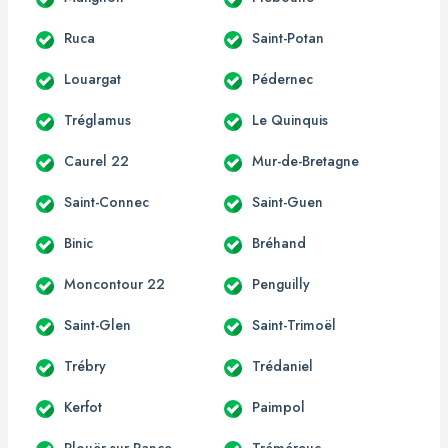
Ruca
Saint-Potan
Louargat
Pédernec
Tréglamus
Le Quinquis
Caurel 22
Mur-de-Bretagne
Saint-Connec
Saint-Guen
Binic
Bréhand
Moncontour 22
Penguilly
Saint-Glen
Saint-Trimoël
Trébry
Trédaniel
Kerfot
Paimpol
Plouër-sur-Rance
Tréméreuc