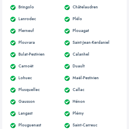
Bringolo
Châtelaudren
Lanrodec
Plélo
Plerneuf
Plouagat
Plouvara
Saint-Jean-Kerdaniel
Bulat-Pestivien
Calanhel
Carnoët
Duault
Lohuec
Maël-Pestivien
Plusquellec
Callac
Gausson
Hénon
Langast
Plémy
Plouguenast
Saint-Carreuc