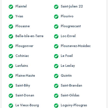
Plaintel
Saint-Julien 22
Yvias
Plourivo
Plouasne
Plougrescant
Belle-Isle-en-Terre
Loc-Envel
Plougonver
Plounevez-Moëdec
Cohiniac
Le Foeil
Lanfains
Le Leslay
Plaine-Haute
Quintin
Saint-Bihy
Saint-Brandan
Saint-Donan
Saint-Gildas
Le Vieux-Bourg
Loguivy-Plougras