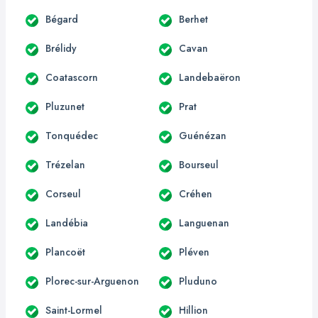
Bégard
Berhet
Brélidy
Cavan
Coatascorn
Landebaëron
Pluzunet
Prat
Tonquédec
Guénézan
Trézelan
Bourseul
Corseul
Créhen
Landébia
Languenan
Plancoët
Pléven
Plorec-sur-Arguenon
Pluduno
Saint-Lormel
Hillion