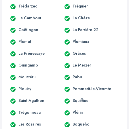
Trédarzec
Tréguier
Le Cambout
La Chèze
Coëtlogon
La Ferrière 22
Plémet
Plumieux
La Prénessaye
Grâces
Guingamp
Le Merzer
Moustéru
Pabu
Plouisy
Pommerit-le-Vicomte
Saint-Agathon
Squiffiec
Trégonneau
Plérin
Les Rosaires
Boqueho