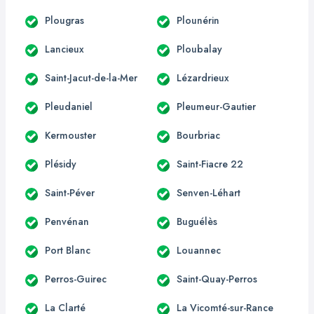
Plougras
Plounérin
Lancieux
Ploubalay
Saint-Jacut-de-la-Mer
Lézardrieux
Pleudaniel
Pleumeur-Gautier
Kermouster
Bourbriac
Plésidy
Saint-Fiacre 22
Saint-Péver
Senven-Léhart
Penvénan
Buguélès
Port Blanc
Louannec
Perros-Guirec
Saint-Quay-Perros
La Clarté
La Vicomté-sur-Rance