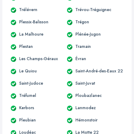
Trélévern
Trévou-Tréguignec
Plessix-Balisson
Trégon
La Malhoure
Plénée-Jugon
Plestan
Tramain
Les Champs-Géraux
Évran
Le Quiou
Saint-André-des-Eaux 22
Saint-Judoce
Saint-Juvat
Tréfumel
Ploubazlanec
Kerbors
Lanmodez
Pleubian
Hémonstoir
Loudéac
La Motte 22