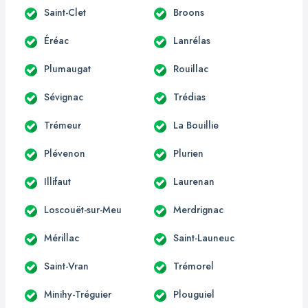
Saint-Clet
Broons
Éréac
Lanrélas
Plumaugat
Rouillac
Sévignac
Trédias
Trémeur
La Bouillie
Plévenon
Plurien
Illifaut
Laurenan
Loscouët-sur-Meu
Merdrignac
Mérillac
Saint-Launeuc
Saint-Vran
Trémorel
Minihy-Tréguier
Plouguiel