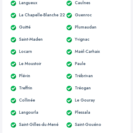
Langueux
Caulnes
La Chapelle-Blanche 22
Guenroc
Guitté
Plumaudan
Saint-Maden
Yvignac
Locarn
Maël-Carhaix
Le Moustoir
Paule
Plévin
Trébrivan
Treffrin
Tréogan
Collinée
Le Gouray
Langourla
Plessala
Saint-Gilles-du-Mené
Saint-Gouéno