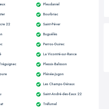
ieux
Pleudaniel
ter
Bourbriac
acre 22
Saint-Péver
an
Buguélès
ec
Perros-Guirec
é
La Vicomté-sur-Rance
Tréguignec
Plessix-Balisson
oure
Plénée-Jugon
Les Champs-Géraux
u
Saint-André-des-Eaux 22
vat
Tréfumel