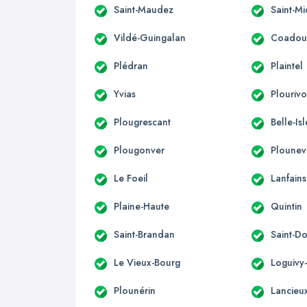
Saint-Maudez
Saint-Mi
Vildé-Guingalan
Coadou
Plédran
Plaintel
Yvias
Plouriv
Plougrescant
Belle-Is
Plougonver
Ploune
Le Foeil
Lanfains
Plaine-Haute
Quintin
Saint-Brandan
Saint-D
Le Vieux-Bourg
Loguivy
Plounérin
Lancieu