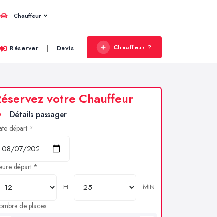
Chauffeur
Chauffeur ?
|
Réserver
Devis
éservez votre Chauffeur
Détails passager
ate départ *
eure départ *
H
MIN
ombre de places