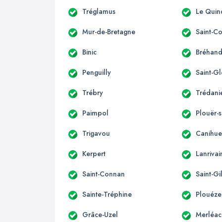
Tréglamus
Le Quin
Mur-de-Bretagne
Saint-C
Binic
Bréhan
Penguilly
Saint-G
Trébry
Trédani
Paimpol
Plouër-
Trigavou
Canihue
Kerpert
Lanrivai
Saint-Connan
Saint-Gi
Sainte-Tréphine
Plouéze
Grâce-Uzel
Merléac