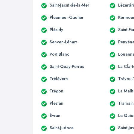
Saint-Jacut-de-la-Mer
Lézardr
Pleumeur-Gautier
Kermous
Plésidy
Saint-Fi
Senven-Léhart
Penvén
Port Blanc
Louann
Saint-Quay-Perros
La Clart
Trélévern
Trévou-
Trégon
La Malh
Plestan
Tramain
Évran
Le Quio
Saint-Judoce
Saint-Ju