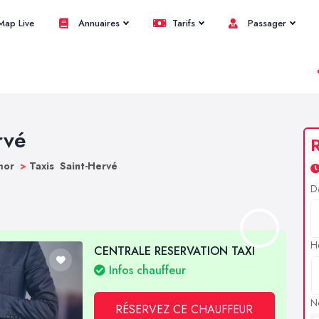
ap Live
Annuaires
Tarifs
Passager
rvé
R
rmor
>
Taxis Saint-Hervé
D
H
CENTRALE RESERVATION TAXI
Infos chauffeur
N
RÉSERVEZ CE CHAUFFEUR