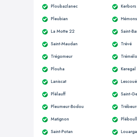
Ploubazlanec
Kerbors
Pleubian
Hémonst
La Motte 22
Saint-B
Saint-Maudan
Trévé
Trégomeur
Trémélo
Plouha
Keregal
Laniscat
Lescouë
Plélauff
Saint-G
Pleumeur-Bodou
Trébeu
Matignon
Pléboul
Saint-Potan
Louarga