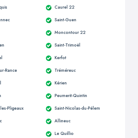
quis
Caurel 22
onnec
Saint-Guen
d
Moncontour 22
len
Saint-Trimoël
el
Kerfot
sur-Rance
Tréméreuc
l
Kérien
n
Peumerit-Quintin
lles-Pligeaux
Saint-Nicolas-du-Pélem
c
Allineuc
Le Quillio