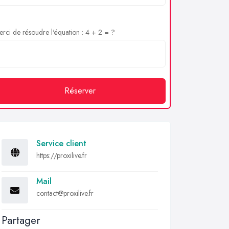
rci de résoudre l'équation : 4 + 2 = ?
Réserver
Service client
https://proxilive.fr
Mail
contact@proxilive.fr
Partager