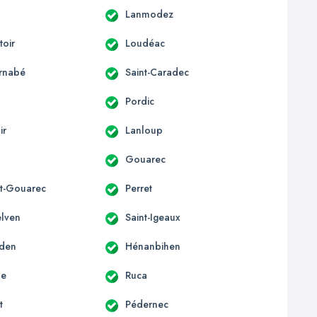
Lanmodez
oir
Loudéac
arnabé
Saint-Caradec
Pordic
ir
Lanloup
Gouarec
t-Gouarec
Perret
elven
Saint-Igeaux
rden
Hénanbihen
le
Ruca
t
Pédernec