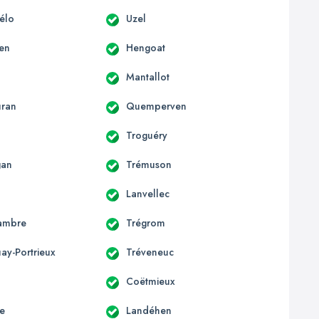
hélo
Uzel
en
Hengoat
Mantallot
uran
Quemperven
Troguéry
gan
Trémuson
Lanvellec
ambre
Trégrom
ay-Portrieux
Tréveneuc
Coëtmieux
e
Landéhen