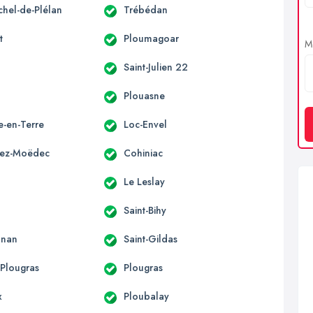
chel-de-Plélan
Trébédan
t
Ploumagoar
Me
Saint-Julien 22
o
Plouasne
le-en-Terre
Loc-Envel
vez-Moëdec
Cohiniac
Le Leslay
Saint-Bihy
onan
Saint-Gildas
-Plougras
Plougras
x
Ploubalay