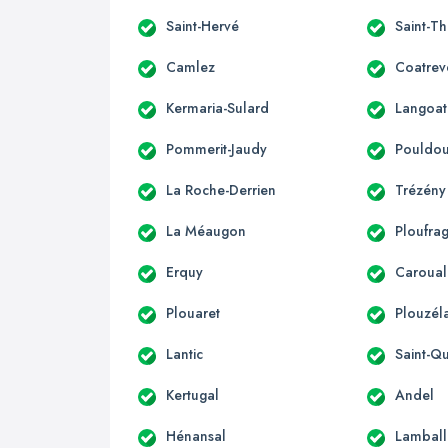
Saint-Hervé
Saint-T
Camlez
Coatrev
Kermaria-Sulard
Langoat
Pommerit-Jaudy
Pouldo
La Roche-Derrien
Trézény
La Méaugon
Ploufra
Erquy
Caroual
Plouaret
Plouzél
Lantic
Saint-Qu
Kertugal
Andel
Hénansal
Lamball