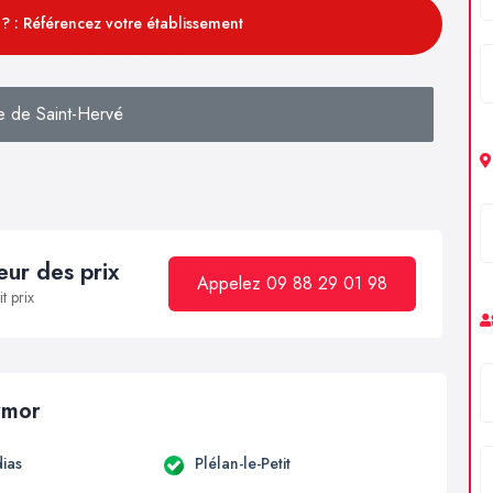
? : Référencez votre établissement
e de Saint-Hervé
ur des prix
Appelez 09 88 29 01 98
t prix
armor
ias
Plélan-le-Petit