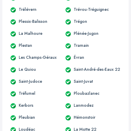
Trélévern
Trévou-Tréguignec
Plessix-Balisson
Trégon
La Malhoure
Plénée-Jugon
Plestan
Tramain
Les Champs-Géraux
Évran
Le Quiou
Saint-André-des-Eaux 22
Saint-Judoce
Saint-Juvat
Tréfumel
Ploubazlanec
Kerbors
Lanmodez
Pleubian
Hémonstoir
Loudéac
La Motte 22