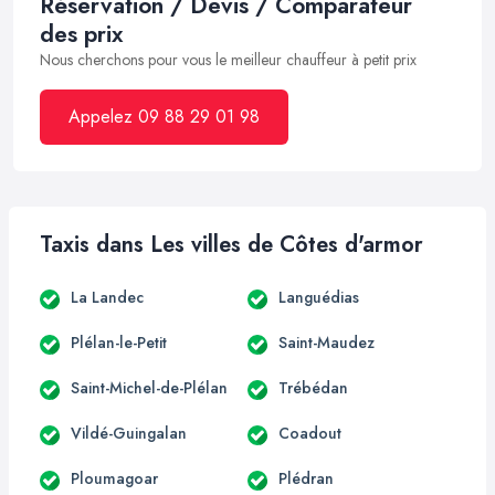
Réservation / Devis / Comparateur
des prix
Nous cherchons pour vous le meilleur chauffeur à petit prix
Appelez 09 88 29 01 98
Taxis dans Les villes de Côtes d'armor
La Landec
Languédias
Plélan-le-Petit
Saint-Maudez
Saint-Michel-de-Plélan
Trébédan
Vildé-Guingalan
Coadout
Ploumagoar
Plédran