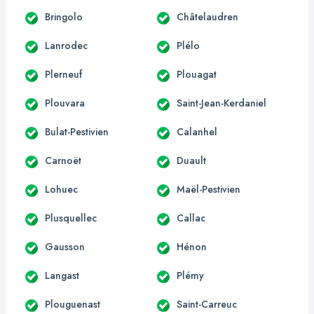
Bringolo
Châtelaudren
Lanrodec
Plélo
Plerneuf
Plouagat
Plouvara
Saint-Jean-Kerdaniel
Bulat-Pestivien
Calanhel
Carnoët
Duault
Lohuec
Maël-Pestivien
Plusquellec
Callac
Gausson
Hénon
Langast
Plémy
Plouguenast
Saint-Carreuc