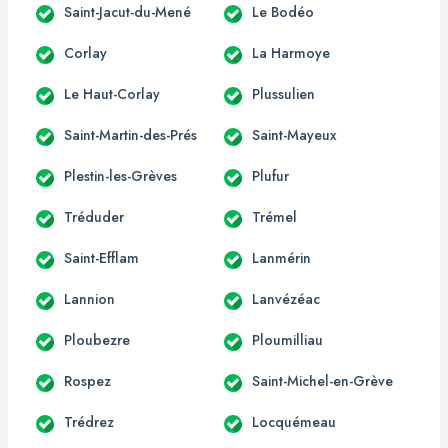
Saint-Jacut-du-Mené
Le Bodéo
Corlay
La Harmoye
Le Haut-Corlay
Plussulien
Saint-Martin-des-Prés
Saint-Mayeux
Plestin-les-Grèves
Plufur
Tréduder
Trémel
Saint-Efflam
Lanmérin
Lannion
Lanvézéac
Ploubezre
Ploumilliau
Rospez
Saint-Michel-en-Grève
Trédrez
Locquémeau