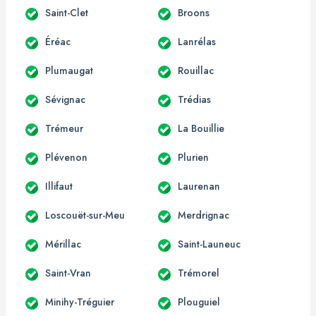
Saint-Clet
Broons
Éréac
Lanrélas
Plumaugat
Rouillac
Sévignac
Trédias
Trémeur
La Bouillie
Plévenon
Plurien
Illifaut
Laurenan
Loscouët-sur-Meu
Merdrignac
Mérillac
Saint-Launeuc
Saint-Vran
Trémorel
Minihy-Tréguier
Plouguiel