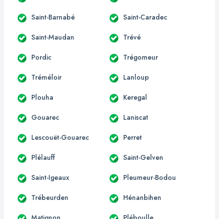
Saint-Barnabé
Saint-Caradec
Saint-Maudan
Trévé
Pordic
Trégomeur
Tréméloir
Lanloup
Plouha
Keregal
Gouarec
Laniscat
Lescouët-Gouarec
Perret
Plélauff
Saint-Gelven
Saint-Igeaux
Pleumeur-Bodou
Trébeurden
Hénanbihen
Matignon
Pléboulle