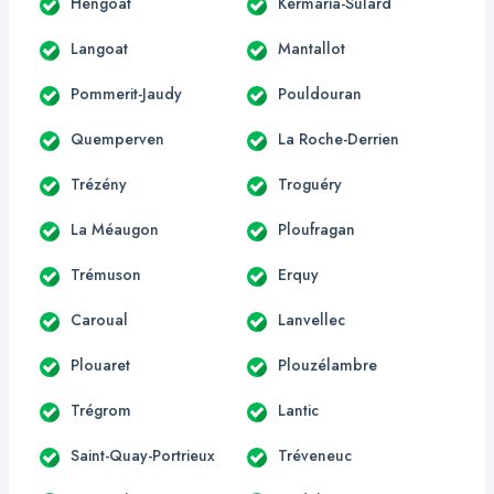
Hengoat
Kermaria-Sulard
Langoat
Mantallot
Pommerit-Jaudy
Pouldouran
Quemperven
La Roche-Derrien
Trézény
Troguéry
La Méaugon
Ploufragan
Trémuson
Erquy
Caroual
Lanvellec
Plouaret
Plouzélambre
Trégrom
Lantic
Saint-Quay-Portrieux
Tréveneuc