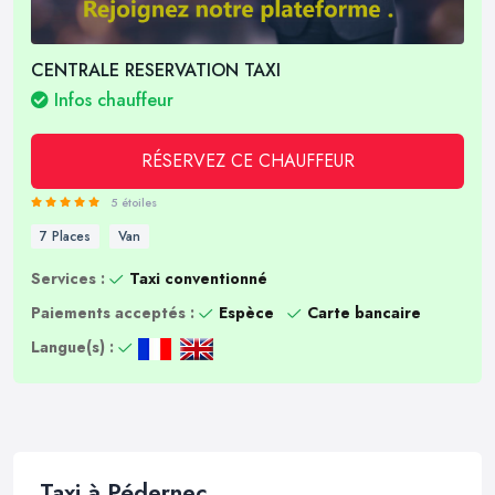
CENTRALE RESERVATION TAXI
Infos chauffeur
RÉSERVEZ CE CHAUFFEUR
5 étoiles
7 Places
Van
Services :
Taxi conventionné
Paiements acceptés :
Espèce
Carte bancaire
Langue(s) :
Taxi à Pédernec