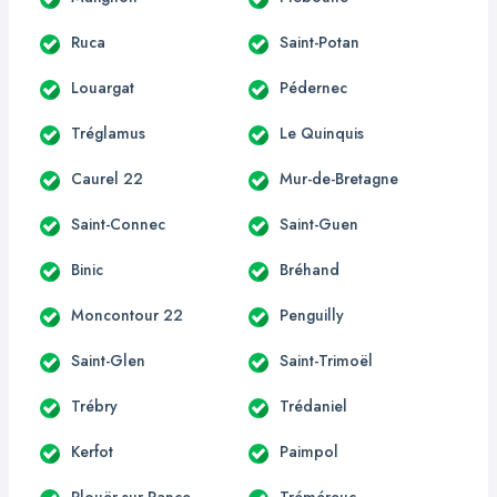
Ruca
Saint-Potan
Louargat
Pédernec
Tréglamus
Le Quinquis
Caurel 22
Mur-de-Bretagne
Saint-Connec
Saint-Guen
Binic
Bréhand
Moncontour 22
Penguilly
Saint-Glen
Saint-Trimoël
Trébry
Trédaniel
Kerfot
Paimpol
Plouër-sur-Rance
Tréméreuc