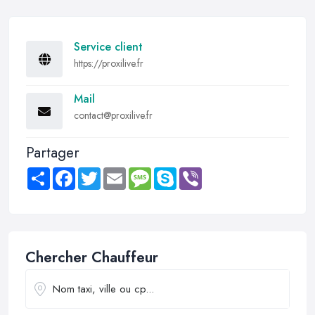
Service client
https://proxilive.fr
Mail
contact@proxilive.fr
Partager
Share
Facebook
Twitter
Email
Message
Skype
Viber
Chercher Chauffeur