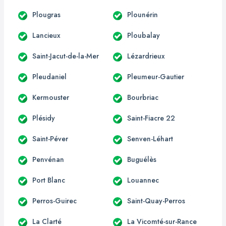
Plougras
Plounérin
Lancieux
Ploubalay
Saint-Jacut-de-la-Mer
Lézardrieux
Pleudaniel
Pleumeur-Gautier
Kermouster
Bourbriac
Plésidy
Saint-Fiacre 22
Saint-Péver
Senven-Léhart
Penvénan
Buguélès
Port Blanc
Louannec
Perros-Guirec
Saint-Quay-Perros
La Clarté
La Vicomté-sur-Rance