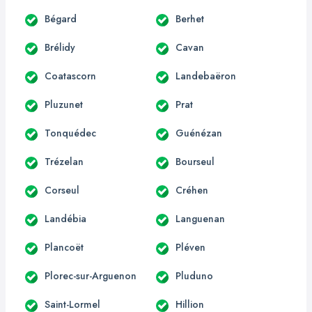
Bégard
Berhet
Brélidy
Cavan
Coatascorn
Landebaëron
Pluzunet
Prat
Tonquédec
Guénézan
Trézelan
Bourseul
Corseul
Créhen
Landébia
Languenan
Plancoët
Pléven
Plorec-sur-Arguenon
Pluduno
Saint-Lormel
Hillion