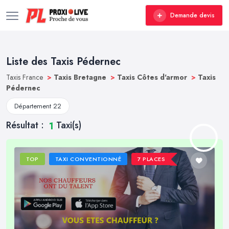
Demande devis
Liste des Taxis Pédernec
Taxis France
>
Taxis Bretagne
>
Taxis Côtes d'armor
>
Taxis
Pédernec
Département 22
Résultat :
Taxi(s)
1
TOP
TAXI CONVENTIONNÉ
7 PLACES