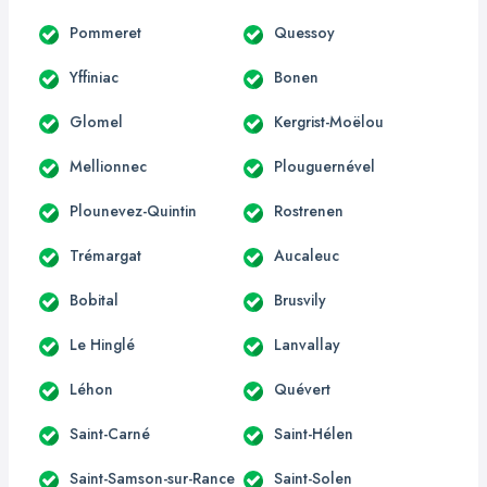
Pommeret
Quessoy
Yffiniac
Bonen
Glomel
Kergrist-Moëlou
Mellionnec
Plouguernével
Plounevez-Quintin
Rostrenen
Trémargat
Aucaleuc
Bobital
Brusvily
Le Hinglé
Lanvallay
Léhon
Quévert
Saint-Carné
Saint-Hélen
Saint-Samson-sur-Rance
Saint-Solen