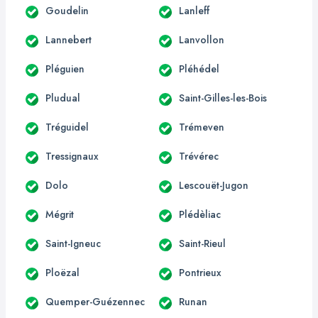
Goudelin
Lanleff
Lannebert
Lanvollon
Pléguien
Pléhédel
Pludual
Saint-Gilles-les-Bois
Tréguidel
Trémeven
Tressignaux
Trévérec
Dolo
Lescouët-Jugon
Mégrit
Plédèliac
Saint-Igneuc
Saint-Rieul
Ploëzal
Pontrieux
Quemper-Guézennec
Runan