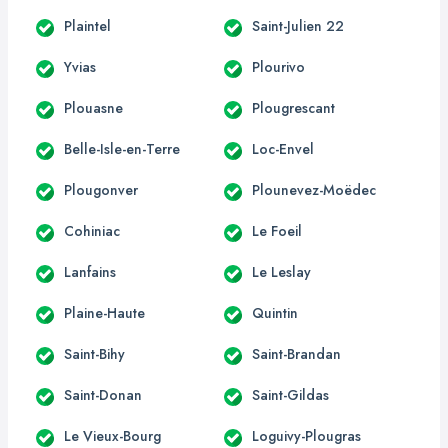
Plaintel
Saint-Julien 22
Yvias
Plourivo
Plouasne
Plougrescant
Belle-Isle-en-Terre
Loc-Envel
Plougonver
Plounevez-Moëdec
Cohiniac
Le Foeil
Lanfains
Le Leslay
Plaine-Haute
Quintin
Saint-Bihy
Saint-Brandan
Saint-Donan
Saint-Gildas
Le Vieux-Bourg
Loguivy-Plougras