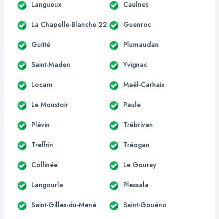
Langueux
Caulnes
La Chapelle-Blanche 22
Guenroc
Guitté
Plumaudan
Saint-Maden
Yvignac
Locarn
Maël-Carhaix
Le Moustoir
Paule
Plévin
Trébrivan
Treffrin
Tréogan
Collinée
Le Gouray
Langourla
Plessala
Saint-Gilles-du-Mené
Saint-Gouéno