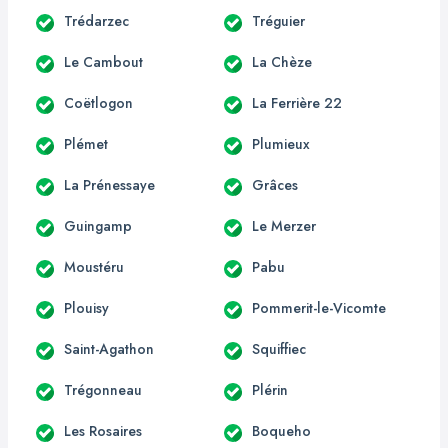
Trédarzec
Tréguier
Le Cambout
La Chèze
Coëtlogon
La Ferrière 22
Plémet
Plumieux
La Prénessaye
Grâces
Guingamp
Le Merzer
Moustéru
Pabu
Plouisy
Pommerit-le-Vicomte
Saint-Agathon
Squiffiec
Trégonneau
Plérin
Les Rosaires
Boqueho