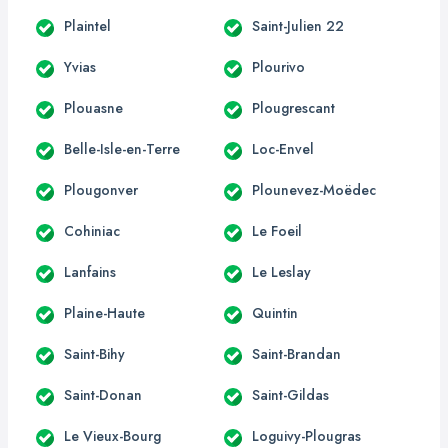
Plaintel
Saint-Julien 22
Yvias
Plourivo
Plouasne
Plougrescant
Belle-Isle-en-Terre
Loc-Envel
Plougonver
Plounevez-Moëdec
Cohiniac
Le Foeil
Lanfains
Le Leslay
Plaine-Haute
Quintin
Saint-Bihy
Saint-Brandan
Saint-Donan
Saint-Gildas
Le Vieux-Bourg
Loguivy-Plougras