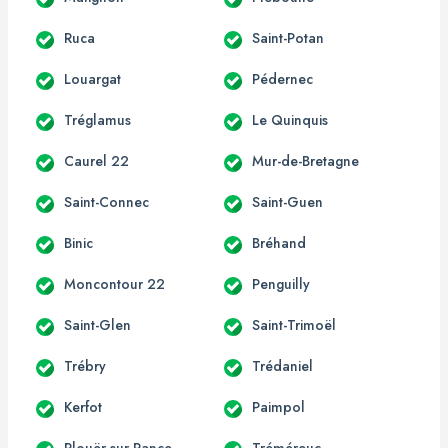
Ruca
Saint-Potan
Louargat
Pédernec
Tréglamus
Le Quinquis
Caurel 22
Mur-de-Bretagne
Saint-Connec
Saint-Guen
Binic
Bréhand
Moncontour 22
Penguilly
Saint-Glen
Saint-Trimoël
Trébry
Trédaniel
Kerfot
Paimpol
Plouër-sur-Rance
Tréméreuc