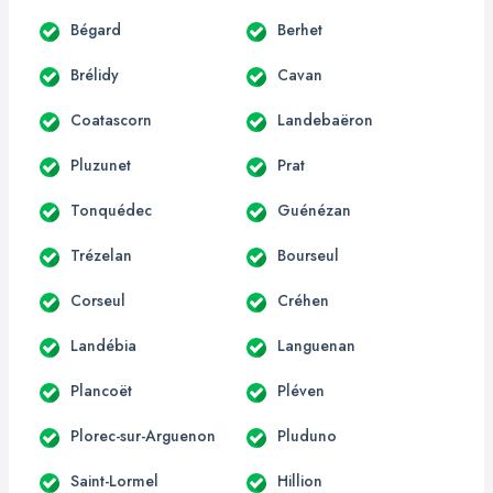
Bégard
Berhet
Brélidy
Cavan
Coatascorn
Landebaëron
Pluzunet
Prat
Tonquédec
Guénézan
Trézelan
Bourseul
Corseul
Créhen
Landébia
Languenan
Plancoët
Pléven
Plorec-sur-Arguenon
Pluduno
Saint-Lormel
Hillion