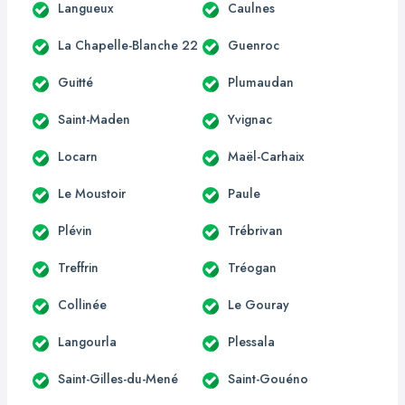
Langueux
Caulnes
La Chapelle-Blanche 22
Guenroc
Guitté
Plumaudan
Saint-Maden
Yvignac
Locarn
Maël-Carhaix
Le Moustoir
Paule
Plévin
Trébrivan
Treffrin
Tréogan
Collinée
Le Gouray
Langourla
Plessala
Saint-Gilles-du-Mené
Saint-Gouéno