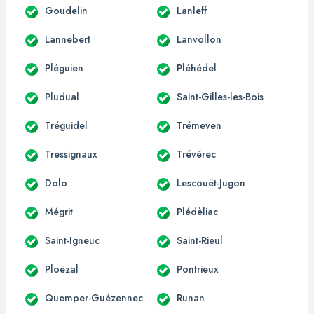
Goudelin
Lanleff
Lannebert
Lanvollon
Pléguien
Pléhédel
Pludual
Saint-Gilles-les-Bois
Tréguidel
Trémeven
Tressignaux
Trévérec
Dolo
Lescouët-Jugon
Mégrit
Plédèliac
Saint-Igneuc
Saint-Rieul
Ploëzal
Pontrieux
Quemper-Guézennec
Runan