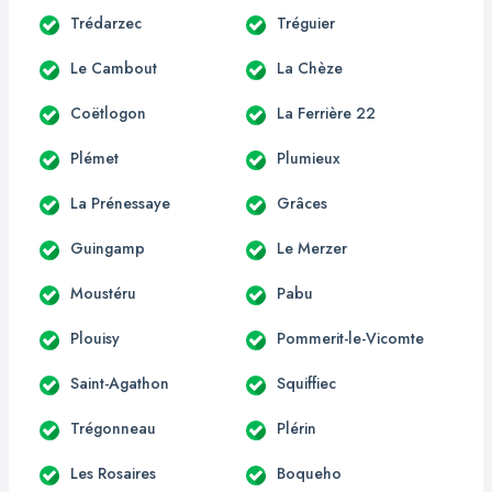
Trédarzec
Tréguier
Le Cambout
La Chèze
Coëtlogon
La Ferrière 22
Plémet
Plumieux
La Prénessaye
Grâces
Guingamp
Le Merzer
Moustéru
Pabu
Plouisy
Pommerit-le-Vicomte
Saint-Agathon
Squiffiec
Trégonneau
Plérin
Les Rosaires
Boqueho