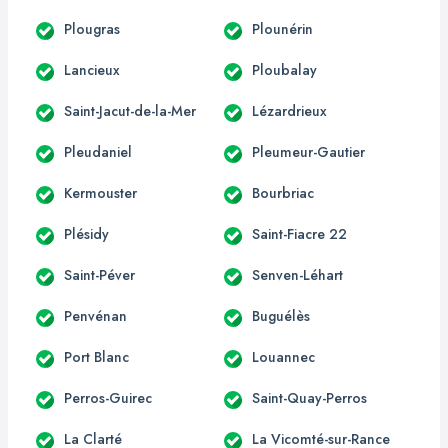
Plougras
Plounérin
Lancieux
Ploubalay
Saint-Jacut-de-la-Mer
Lézardrieux
Pleudaniel
Pleumeur-Gautier
Kermouster
Bourbriac
Plésidy
Saint-Fiacre 22
Saint-Péver
Senven-Léhart
Penvénan
Buguélès
Port Blanc
Louannec
Perros-Guirec
Saint-Quay-Perros
La Clarté
La Vicomté-sur-Rance