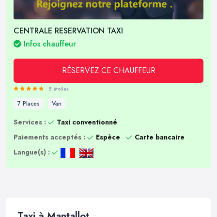
CENTRALE RESERVATION TAXI
Infos chauffeur
RÉSERVEZ CE CHAUFFEUR
5 étoiles
7 Places
Van
Services :
Taxi conventionné
Paiements acceptés :
Espèce
Carte bancaire
Langue(s) :
Taxi à Mantallot