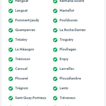
Hengoat
Kermaria-Sulard
Langoat
Mantallot
Pommerit-Jaudy
Pouldouran
Quemperven
La Roche-Derrien
Trézény
Troguéry
La Méaugon
Ploufragan
Trémuson
Erquy
Caroual
Lanvellec
Plouaret
Plouzélambre
Trégrom
Lantic
Saint-Quay-Portrieux
Tréveneuc