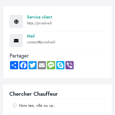
Service client
https://proxilive.fr
Mail
contact@proxilive.fr
Partager
Share
Facebook
Twitter
Email
Message
Skype
Viber
Chercher Chauffeur