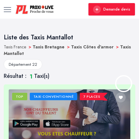
Demande devis
Liste des Taxis Mantallot
Taxis France
>
Taxis Bretagne
>
Taxis Côtes d'armor
>
Taxis
Mantallot
Département 22
Résultat :
Taxi(s)
1
TOP
TAXI CONVENTIONNÉ
7 PLACES