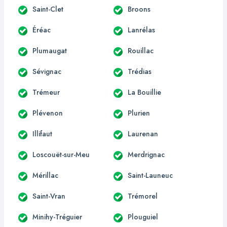
Saint-Clet
Broons
Éréac
Lanrélas
Plumaugat
Rouillac
Sévignac
Trédias
Trémeur
La Bouillie
Plévenon
Plurien
Illifaut
Laurenan
Loscouët-sur-Meu
Merdrignac
Mérillac
Saint-Launeuc
Saint-Vran
Trémorel
Minihy-Tréguier
Plouguiel