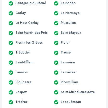
Saint-Jacut-du-Mené
Le Bodéo
Corlay
La Harmoye
Le Haut-Corlay
Plussulien
Saint-Martin-des-Prés
Saint-Mayeux
Plestin-les-Grèves
Plufur
Tréduder
Trémel
Saint-Efflam
Lanmérin
Lannion
Lanvézéac
Ploubezre
Ploumilliau
Rospez
Saint-Michel-en-Grève
Trédrez
Locquémeau