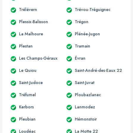
Trélévern
Trévou-Tréguignec
Plessix-Balisson
Trégon
La Malhoure
Plénée-Jugon
Plestan
Tramain
Les Champs-Géraux
Évran
Le Quiou
Saint-André-des-Eaux 22
Saint-Judoce
Saint-Juvat
Tréfumel
Ploubazlanec
Kerbors
Lanmodez
Pleubian
Hémonstoir
Loudéac
La Motte 22