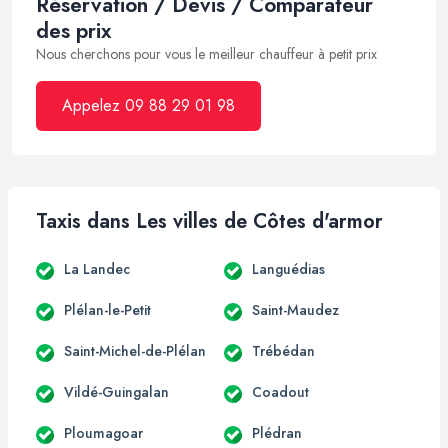
Réservation / Devis / Comparateur
des prix
Nous cherchons pour vous le meilleur chauffeur à petit prix
Appelez 09 88 29 01 98
Taxis dans Les villes de Côtes d'armor
La Landec
Languédias
Plélan-le-Petit
Saint-Maudez
Saint-Michel-de-Plélan
Trébédan
Vildé-Guingalan
Coadout
Ploumagoar
Plédran