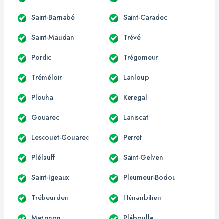
Saint-Barnabé
Saint-Caradec
Saint-Maudan
Trévé
Pordic
Trégomeur
Tréméloir
Lanloup
Plouha
Keregal
Gouarec
Laniscat
Lescouët-Gouarec
Perret
Plélauff
Saint-Gelven
Saint-Igeaux
Pleumeur-Bodou
Trébeurden
Hénanbihen
Matignon
Pléboulle