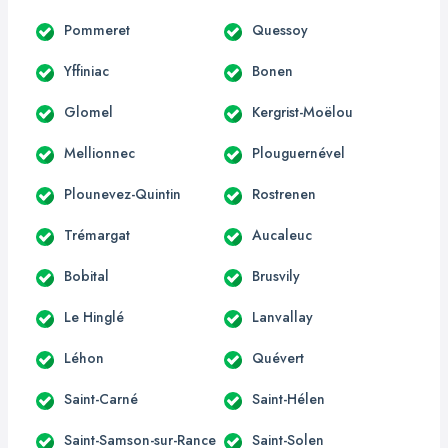
Pommeret
Quessoy
Yffiniac
Bonen
Glomel
Kergrist-Moëlou
Mellionnec
Plouguernével
Plounevez-Quintin
Rostrenen
Trémargat
Aucaleuc
Bobital
Brusvily
Le Hinglé
Lanvallay
Léhon
Quévert
Saint-Carné
Saint-Hélen
Saint-Samson-sur-Rance
Saint-Solen