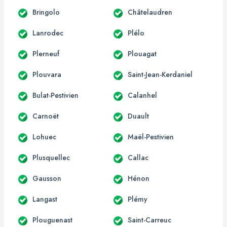
Bringolo
Châtelaudren
Lanrodec
Plélo
Plerneuf
Plouagat
Plouvara
Saint-Jean-Kerdaniel
Bulat-Pestivien
Calanhel
Carnoët
Duault
Lohuec
Maël-Pestivien
Plusquellec
Callac
Gausson
Hénon
Langast
Plémy
Plouguenast
Saint-Carreuc