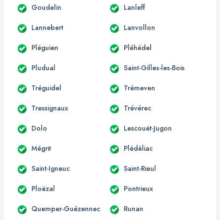
Goudelin
Lanleff
Lannebert
Lanvollon
Pléguien
Pléhédel
Pludual
Saint-Gilles-les-Bois
Tréguidel
Trémeven
Tressignaux
Trévérec
Dolo
Lescouët-Jugon
Mégrit
Plédèliac
Saint-Igneuc
Saint-Rieul
Ploëzal
Pontrieux
Quemper-Guézennec
Runan