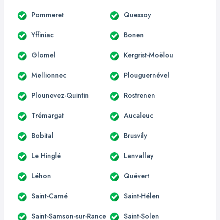
Pommeret
Quessoy
Yffiniac
Bonen
Glomel
Kergrist-Moëlou
Mellionnec
Plouguernével
Plounevez-Quintin
Rostrenen
Trémargat
Aucaleuc
Bobital
Brusvily
Le Hinglé
Lanvallay
Léhon
Quévert
Saint-Carné
Saint-Hélen
Saint-Samson-sur-Rance
Saint-Solen