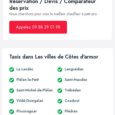
Réservation / Devis / Comparateur
des prix
Nous cherchons pour vous le meilleur chauffeur à petit prix
Appelez 09 88 29 01 98
Taxis dans Les villes de Côtes d'armor
La Landec
Languédias
Plélan-le-Petit
Saint-Maudez
Saint-Michel-de-Plélan
Trébédan
Vildé-Guingalan
Coadout
Ploumagoar
Plédran