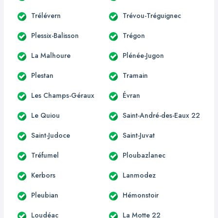
Trélévern
Trévou-Tréguignec
Plessix-Balisson
Trégon
La Malhoure
Plénée-Jugon
Plestan
Tramain
Les Champs-Géraux
Évran
Le Quiou
Saint-André-des-Eaux 22
Saint-Judoce
Saint-Juvat
Tréfumel
Ploubazlanec
Kerbors
Lanmodez
Pleubian
Hémonstoir
Loudéac
La Motte 22