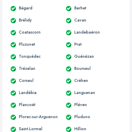
Bégard
Berhet
Brélidy
Cavan
Coatascorn
Landebaëron
Pluzunet
Prat
Tonquédec
Guénézan
Trézelan
Bourseul
Corseul
Créhen
Landébia
Languenan
Plancoët
Pléven
Plorec-sur-Arguenon
Pluduno
Saint-Lormel
Hillion