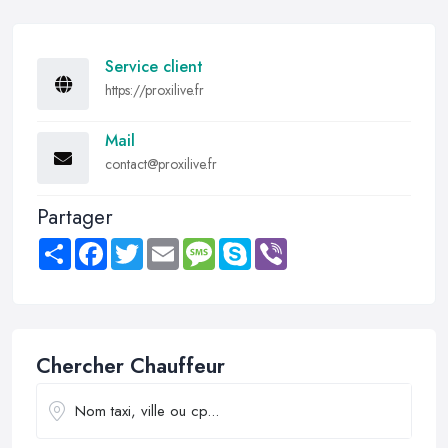
Service client
https://proxilive.fr
Mail
contact@proxilive.fr
Partager
Share
Facebook
Twitter
Email
Message
Skype
Viber
Chercher Chauffeur