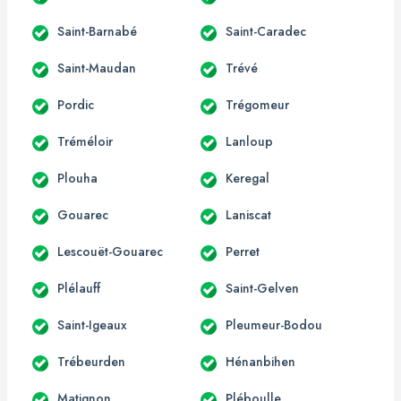
Saint-Barnabé
Saint-Caradec
Saint-Maudan
Trévé
Pordic
Trégomeur
Tréméloir
Lanloup
Plouha
Keregal
Gouarec
Laniscat
Lescouët-Gouarec
Perret
Plélauff
Saint-Gelven
Saint-Igeaux
Pleumeur-Bodou
Trébeurden
Hénanbihen
Matignon
Pléboulle