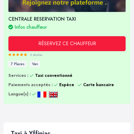
CENTRALE RESERVATION TAXI
Infos chauffeur
RÉSERVEZ CE CHAUFFEUR
5 étoiles
7 Places
Van
Services :
Taxi conventionné
Paiements acceptés :
Espèce
Carte bancaire
Langue(s) :
Taxi à Yffiniac