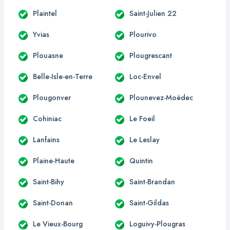
Plaintel
Saint-Julien 22
Yvias
Plourivo
Plouasne
Plougrescant
Belle-Isle-en-Terre
Loc-Envel
Plougonver
Plounevez-Moëdec
Cohiniac
Le Foeil
Lanfains
Le Leslay
Plaine-Haute
Quintin
Saint-Bihy
Saint-Brandan
Saint-Donan
Saint-Gildas
Le Vieux-Bourg
Loguivy-Plougras