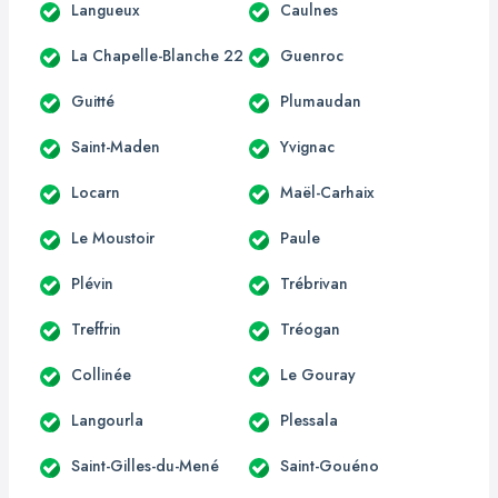
Langueux
Caulnes
La Chapelle-Blanche 22
Guenroc
Guitté
Plumaudan
Saint-Maden
Yvignac
Locarn
Maël-Carhaix
Le Moustoir
Paule
Plévin
Trébrivan
Treffrin
Tréogan
Collinée
Le Gouray
Langourla
Plessala
Saint-Gilles-du-Mené
Saint-Gouéno