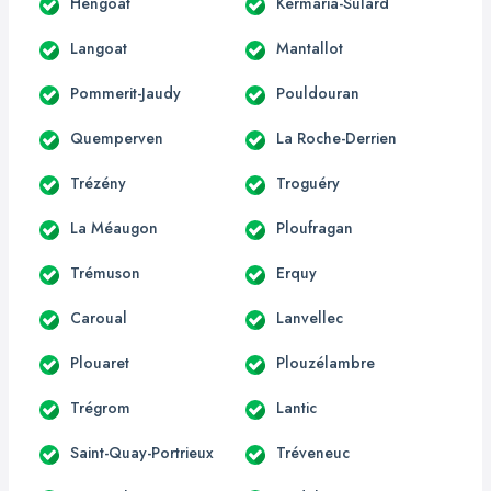
Hengoat
Kermaria-Sulard
Langoat
Mantallot
Pommerit-Jaudy
Pouldouran
Quemperven
La Roche-Derrien
Trézény
Troguéry
La Méaugon
Ploufragan
Trémuson
Erquy
Caroual
Lanvellec
Plouaret
Plouzélambre
Trégrom
Lantic
Saint-Quay-Portrieux
Tréveneuc