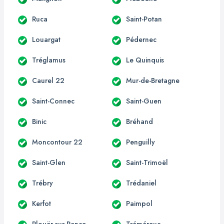
Ruca
Saint-Potan
Louargat
Pédernec
Tréglamus
Le Quinquis
Caurel 22
Mur-de-Bretagne
Saint-Connec
Saint-Guen
Binic
Bréhand
Moncontour 22
Penguilly
Saint-Glen
Saint-Trimoël
Trébry
Trédaniel
Kerfot
Paimpol
Plouër-sur-Rance
Tréméreuc