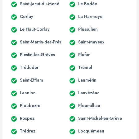
Saint-Jacut-du-Mené
Le Bodéo
Corlay
La Harmoye
Le Haut-Corlay
Plussulien
Saint-Martin-des-Prés
Saint-Mayeux
Plestin-les-Grèves
Plufur
Tréduder
Trémel
Saint-Efflam
Lanmérin
Lannion
Lanvézéac
Ploubezre
Ploumilliau
Rospez
Saint-Michel-en-Grève
Trédrez
Locquémeau