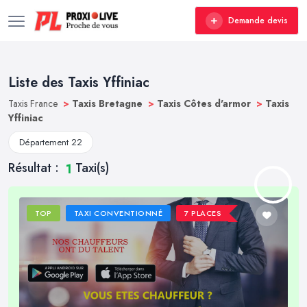
Demande devis
Liste des Taxis Yffiniac
Taxis France
>
Taxis Bretagne
>
Taxis Côtes d'armor
>
Taxis
Yffiniac
Département 22
Résultat :
Taxi(s)
1
TOP
TAXI CONVENTIONNÉ
7 PLACES