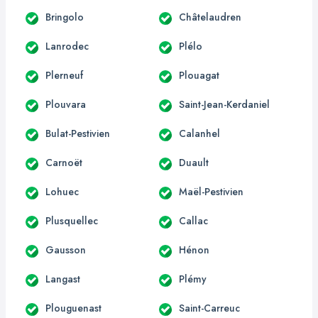
Bringolo
Châtelaudren
Lanrodec
Plélo
Plerneuf
Plouagat
Plouvara
Saint-Jean-Kerdaniel
Bulat-Pestivien
Calanhel
Carnoët
Duault
Lohuec
Maël-Pestivien
Plusquellec
Callac
Gausson
Hénon
Langast
Plémy
Plouguenast
Saint-Carreuc