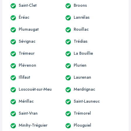
Saint-Clet
Broons
Éréac
Lanrélas
Plumaugat
Rouillac
Sévignac
Trédias
Trémeur
La Bouillie
Plévenon
Plurien
Illifaut
Laurenan
Loscouët-sur-Meu
Merdrignac
Mérillac
Saint-Launeuc
Saint-Vran
Trémorel
Minihy-Tréguier
Plouguiel