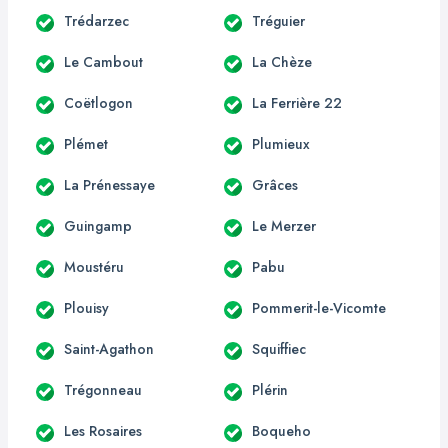
Trédarzec
Tréguier
Le Cambout
La Chèze
Coëtlogon
La Ferrière 22
Plémet
Plumieux
La Prénessaye
Grâces
Guingamp
Le Merzer
Moustéru
Pabu
Plouisy
Pommerit-le-Vicomte
Saint-Agathon
Squiffiec
Trégonneau
Plérin
Les Rosaires
Boqueho