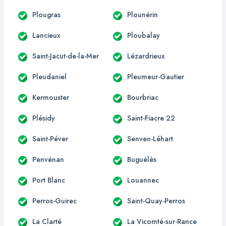
Plougras
Plounérin
Lancieux
Ploubalay
Saint-Jacut-de-la-Mer
Lézardrieux
Pleudaniel
Pleumeur-Gautier
Kermouster
Bourbriac
Plésidy
Saint-Fiacre 22
Saint-Péver
Senven-Léhart
Penvénan
Buguélès
Port Blanc
Louannec
Perros-Guirec
Saint-Quay-Perros
La Clarté
La Vicomté-sur-Rance