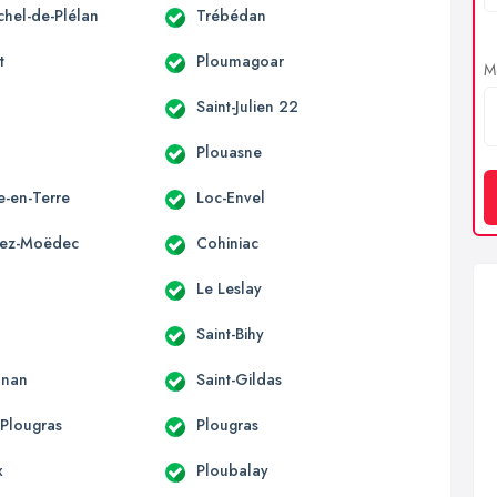
chel-de-Plélan
Trébédan
t
Ploumagoar
Me
Saint-Julien 22
o
Plouasne
le-en-Terre
Loc-Envel
vez-Moëdec
Cohiniac
Le Leslay
Saint-Bihy
onan
Saint-Gildas
-Plougras
Plougras
x
Ploubalay