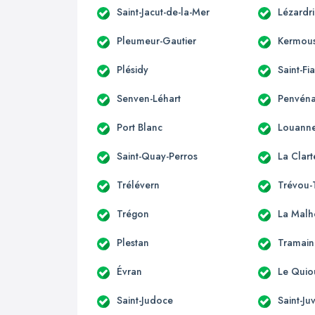
Saint-Jacut-de-la-Mer
Lézardr
Pleumeur-Gautier
Kermous
Plésidy
Saint-Fi
Senven-Léhart
Penvén
Port Blanc
Louann
Saint-Quay-Perros
La Clart
Trélévern
Trévou-
Trégon
La Malh
Plestan
Tramain
Évran
Le Quio
Saint-Judoce
Saint-Ju