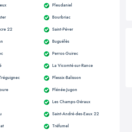
ieux
Pleudaniel
ter
Bourbriac
acre 22
Saint-Péver
an
Buguélès
ec
Perros-Guirec
é
La Vicomté-sur-Rance
Tréguignec
Plessix-Balisson
oure
Plénée-Jugon
Les Champs-Géraux
u
Saint-André-des-Eaux 22
vat
Tréfumel