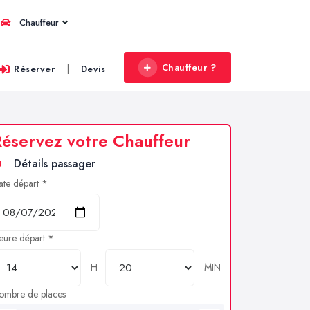
Chauffeur
Chauffeur ?
|
Réserver
Devis
éservez votre Chauffeur
Détails passager
ate départ *
eure départ *
H
MIN
ombre de places