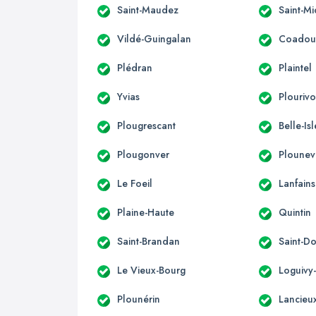
Saint-Maudez
Saint-Mi
Vildé-Guingalan
Coadou
Plédran
Plaintel
Yvias
Plouriv
Plougrescant
Belle-Is
Plougonver
Ploune
Le Foeil
Lanfains
Plaine-Haute
Quintin
Saint-Brandan
Saint-D
Le Vieux-Bourg
Loguivy
Plounérin
Lancieu