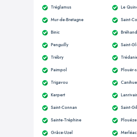
Tréglamus
Le Quin
Mur-de-Bretagne
Saint-C
Binic
Bréhan
Penguilly
Saint-G
Trébry
Trédani
Paimpol
Plouër-
Trigavou
Canihue
Kerpert
Lanrivai
Saint-Connan
Saint-Gi
Sainte-Tréphine
Plouéze
Grâce-Uzel
Merléac