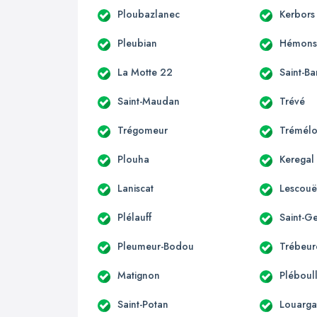
Ploubazlanec
Kerbors
Pleubian
Hémonst
La Motte 22
Saint-B
Saint-Maudan
Trévé
Trégomeur
Trémélo
Plouha
Keregal
Laniscat
Lescouë
Plélauff
Saint-G
Pleumeur-Bodou
Trébeu
Matignon
Pléboul
Saint-Potan
Louarga