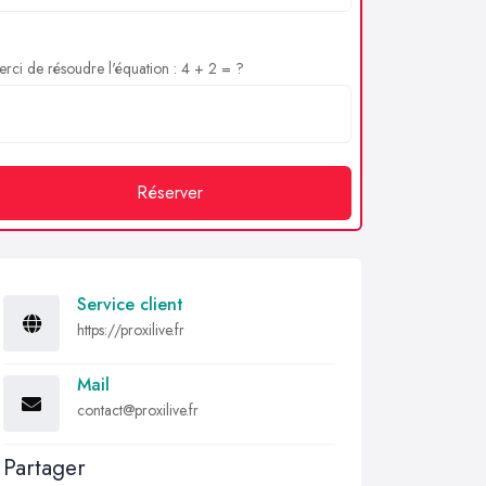
rci de résoudre l'équation : 4 + 2 = ?
Réserver
Service client
https://proxilive.fr
Mail
contact@proxilive.fr
Partager