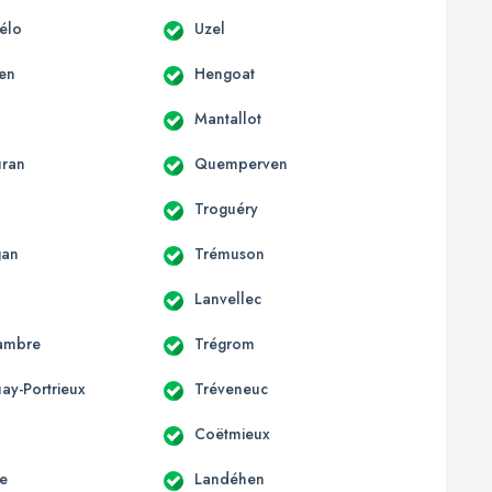
hélo
Uzel
en
Hengoat
Mantallot
uran
Quemperven
Troguéry
gan
Trémuson
Lanvellec
ambre
Trégrom
ay-Portrieux
Tréveneuc
Coëtmieux
e
Landéhen