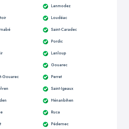
Lanmodez
oir
Loudéac
arnabé
Saint-Caradec
Pordic
ir
Lanloup
Gouarec
t-Gouarec
Perret
elven
Saint-Igeaux
rden
Hénanbihen
le
Ruca
t
Pédernec