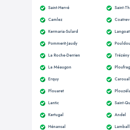
Saint-Hervé
Saint-T
Camlez
Coatrev
Kermaria-Sulard
Langoat
Pommerit-Jaudy
Pouldo
La Roche-Derrien
Trézény
La Méaugon
Ploufra
Erquy
Caroual
Plouaret
Plouzél
Lantic
Saint-Qu
Kertugal
Andel
Hénansal
Lamball