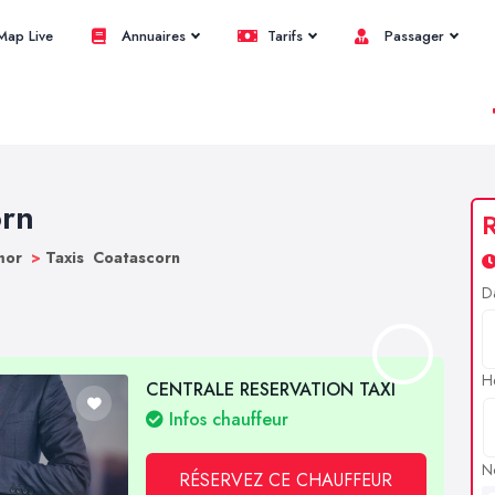
ap Live
Annuaires
Tarifs
Passager
orn
R
rmor
>
Taxis Coatascorn
D
H
CENTRALE RESERVATION TAXI
Infos chauffeur
N
RÉSERVEZ CE CHAUFFEUR