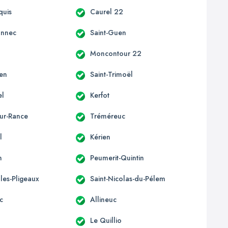
quis
Caurel 22
onnec
Saint-Guen
d
Moncontour 22
len
Saint-Trimoël
el
Kerfot
sur-Rance
Tréméreuc
l
Kérien
n
Peumerit-Quintin
lles-Pligeaux
Saint-Nicolas-du-Pélem
c
Allineuc
Le Quillio