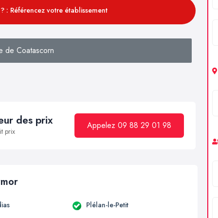
? : Référencez votre établissement
e de Coatascorn
ur des prix
Appelez 09 88 29 01 98
t prix
armor
ias
Plélan-le-Petit