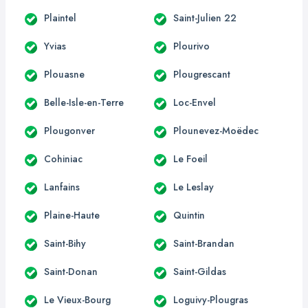
Plaintel
Saint-Julien 22
Yvias
Plourivo
Plouasne
Plougrescant
Belle-Isle-en-Terre
Loc-Envel
Plougonver
Plounevez-Moëdec
Cohiniac
Le Foeil
Lanfains
Le Leslay
Plaine-Haute
Quintin
Saint-Bihy
Saint-Brandan
Saint-Donan
Saint-Gildas
Le Vieux-Bourg
Loguivy-Plougras