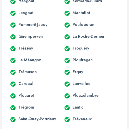
Hengoat
Kermaria-Sulard
Langoat
Mantallot
Pommerit-Jaudy
Pouldouran
Quemperven
La Roche-Derrien
Trézény
Troguéry
La Méaugon
Ploufragan
Trémuson
Erquy
Caroual
Lanvellec
Plouaret
Plouzélambre
Trégrom
Lantic
Saint-Quay-Portrieux
Tréveneuc