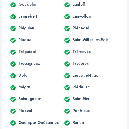
Goudelin
Lanleff
Lannebert
Lanvollon
Pléguien
Pléhédel
Pludual
Saint-Gilles-les-Bois
Tréguidel
Trémeven
Tressignaux
Trévérec
Dolo
Lescouët-Jugon
Mégrit
Plédèliac
Saint-Igneuc
Saint-Rieul
Ploëzal
Pontrieux
Quemper-Guézennec
Runan