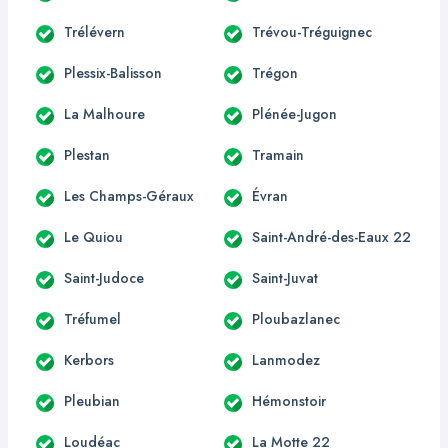
Trélévern
Trévou-Tréguignec
Plessix-Balisson
Trégon
La Malhoure
Plénée-Jugon
Plestan
Tramain
Les Champs-Géraux
Évran
Le Quiou
Saint-André-des-Eaux 22
Saint-Judoce
Saint-Juvat
Tréfumel
Ploubazlanec
Kerbors
Lanmodez
Pleubian
Hémonstoir
Loudéac
La Motte 22