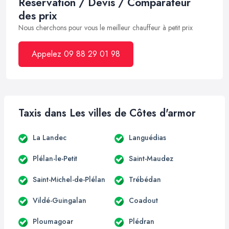
Réservation / Devis / Comparateur
des prix
Nous cherchons pour vous le meilleur chauffeur à petit prix
Appelez 09 88 29 01 98
Taxis dans Les villes de Côtes d'armor
La Landec
Languédias
Plélan-le-Petit
Saint-Maudez
Saint-Michel-de-Plélan
Trébédan
Vildé-Guingalan
Coadout
Ploumagoar
Plédran