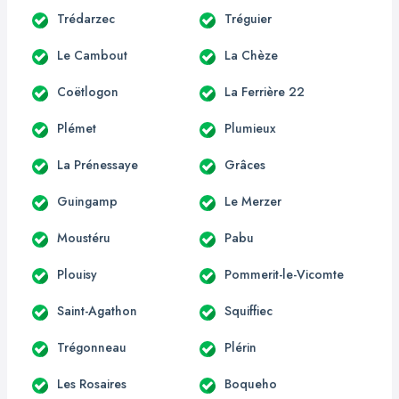
Trédarzec
Tréguier
Le Cambout
La Chèze
Coëtlogon
La Ferrière 22
Plémet
Plumieux
La Prénessaye
Grâces
Guingamp
Le Merzer
Moustéru
Pabu
Plouisy
Pommerit-le-Vicomte
Saint-Agathon
Squiffiec
Trégonneau
Plérin
Les Rosaires
Boqueho