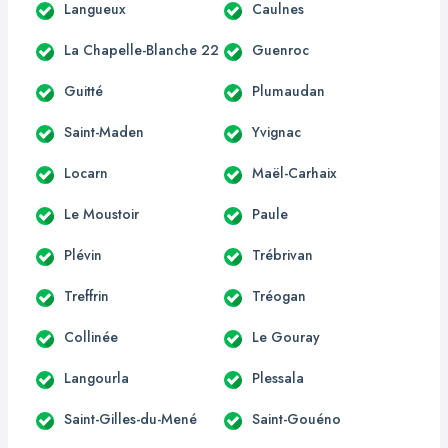
Langueux
Caulnes
La Chapelle-Blanche 22
Guenroc
Guitté
Plumaudan
Saint-Maden
Yvignac
Locarn
Maël-Carhaix
Le Moustoir
Paule
Plévin
Trébrivan
Treffrin
Tréogan
Collinée
Le Gouray
Langourla
Plessala
Saint-Gilles-du-Mené
Saint-Gouéno