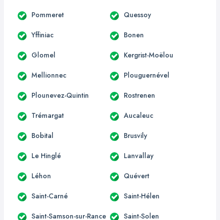
Pommeret
Quessoy
Yffiniac
Bonen
Glomel
Kergrist-Moëlou
Mellionnec
Plouguernével
Plounevez-Quintin
Rostrenen
Trémargat
Aucaleuc
Bobital
Brusvily
Le Hinglé
Lanvallay
Léhon
Quévert
Saint-Carné
Saint-Hélen
Saint-Samson-sur-Rance
Saint-Solen