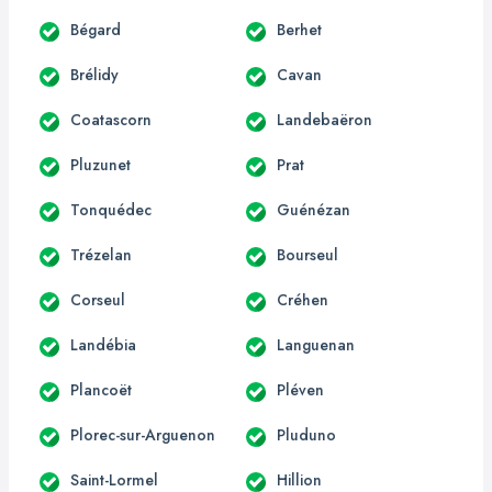
Bégard
Berhet
Brélidy
Cavan
Coatascorn
Landebaëron
Pluzunet
Prat
Tonquédec
Guénézan
Trézelan
Bourseul
Corseul
Créhen
Landébia
Languenan
Plancoët
Pléven
Plorec-sur-Arguenon
Pluduno
Saint-Lormel
Hillion