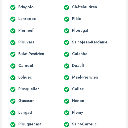
Bringolo
Châtelaudren
Lanrodec
Plélo
Plerneuf
Plouagat
Plouvara
Saint-Jean-Kerdaniel
Bulat-Pestivien
Calanhel
Carnoët
Duault
Lohuec
Maël-Pestivien
Plusquellec
Callac
Gausson
Hénon
Langast
Plémy
Plouguenast
Saint-Carreuc