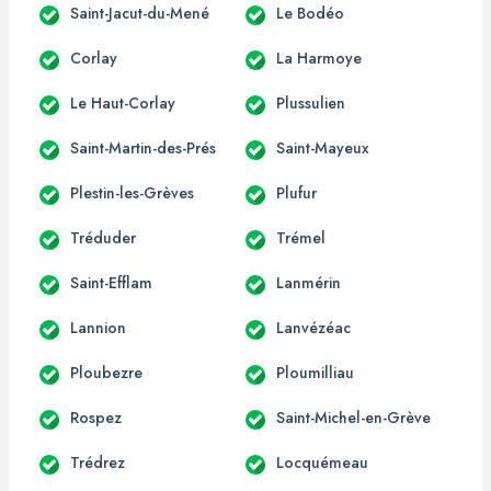
Saint-Jacut-du-Mené
Le Bodéo
Corlay
La Harmoye
Le Haut-Corlay
Plussulien
Saint-Martin-des-Prés
Saint-Mayeux
Plestin-les-Grèves
Plufur
Tréduder
Trémel
Saint-Efflam
Lanmérin
Lannion
Lanvézéac
Ploubezre
Ploumilliau
Rospez
Saint-Michel-en-Grève
Trédrez
Locquémeau