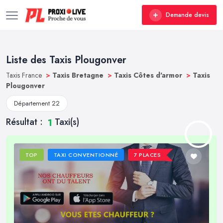
Demande devis
Liste des Taxis Plougonver
Taxis France
>
Taxis Bretagne
>
Taxis Côtes d'armor
>
Taxis
Plougonver
Département 22
Résultat :
Taxi(s)
1
TOP
TAXI CONVENTIONNÉ
7 PLACES