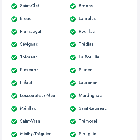
Saint-Clet
Broons
Éréac
Lanrélas
Plumaugat
Rouillac
Sévignac
Trédias
Trémeur
La Bouillie
Plévenon
Plurien
Illifaut
Laurenan
Loscouët-sur-Meu
Merdrignac
Mérillac
Saint-Launeuc
Saint-Vran
Trémorel
Minihy-Tréguier
Plouguiel