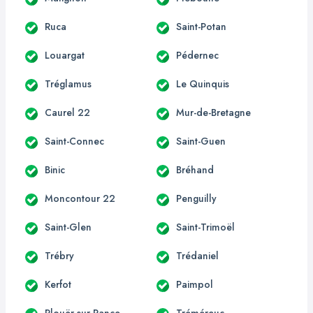
Ruca
Saint-Potan
Louargat
Pédernec
Tréglamus
Le Quinquis
Caurel 22
Mur-de-Bretagne
Saint-Connec
Saint-Guen
Binic
Bréhand
Moncontour 22
Penguilly
Saint-Glen
Saint-Trimoël
Trébry
Trédaniel
Kerfot
Paimpol
Plouër-sur-Rance
Tréméreuc