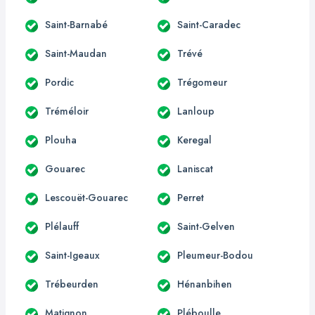
Saint-Barnabé
Saint-Caradec
Saint-Maudan
Trévé
Pordic
Trégomeur
Tréméloir
Lanloup
Plouha
Keregal
Gouarec
Laniscat
Lescouët-Gouarec
Perret
Plélauff
Saint-Gelven
Saint-Igeaux
Pleumeur-Bodou
Trébeurden
Hénanbihen
Matignon
Pléboulle