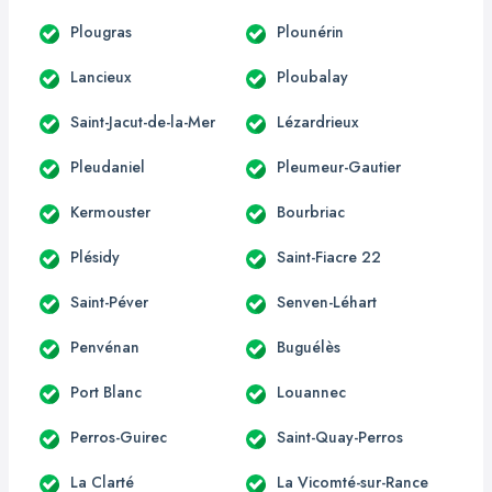
Plougras
Plounérin
Lancieux
Ploubalay
Saint-Jacut-de-la-Mer
Lézardrieux
Pleudaniel
Pleumeur-Gautier
Kermouster
Bourbriac
Plésidy
Saint-Fiacre 22
Saint-Péver
Senven-Léhart
Penvénan
Buguélès
Port Blanc
Louannec
Perros-Guirec
Saint-Quay-Perros
La Clarté
La Vicomté-sur-Rance