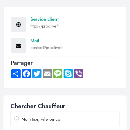
Service client
https://proxilive.fr
Mail
contact@proxilive.fr
Partager
Share
Facebook
Twitter
Email
Message
Skype
Viber
Chercher Chauffeur