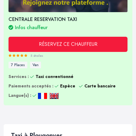
CENTRALE RESERVATION TAXI
Infos chauffeur
RÉSERVEZ CE CHAUFFEUR
5 étoiles
7 Places
Van
Services :
Taxi conventionné
Paiements acceptés :
Espèce
Carte bancaire
Langue(s) :
Taxi à Plougonver