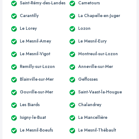
Saint-Rémy-des-Landes
Cametours
Carantilly
La Chapelle-en-Juger
Le Lorey
Lozon
Le Mesnil-Amey
Le Mesnil-Eury
Le Mesnil-Vigot
Montreuil-sur-Lozon
Remilly-sur-Lozon
Anneville-sur-Mer
Blainville-sur-Mer
Geffosses
Gouville-sur-Mer
Saint-Vaast-la-Hougue
Les Biards
Chalandrey
Isigny-le-Buat
La Mancellière
Le Mesnil-Boeufs
Le Mesnil-Thébault