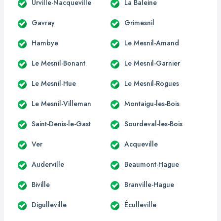
Urville-Nacqueville
La Baleine
Gavray
Grimesnil
Hambye
Le Mesnil-Amand
Le Mesnil-Bonant
Le Mesnil-Garnier
Le Mesnil-Hue
Le Mesnil-Rogues
Le Mesnil-Villeman
Montaigu-les-Bois
Saint-Denis-le-Gast
Sourdeval-les-Bois
Ver
Acqueville
Auderville
Beaumont-Hague
Biville
Branville-Hague
Digulleville
Éculleville