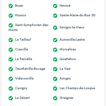
Buais
Heussé
Husson
Sainte-Marie-du-Bois 50
Saint-Symphorien-des-
Savigny-le-Vieux
Monts
Le Teilleul
Aumeville-Lestre
Crasville
Morsalines
La Pernelle
Quettehou
Teurthéville-Bocage
Le Vast
Videcosville
Amigny
Cavigny
Les Champs-de-Losque
Le Dézert
Graignes