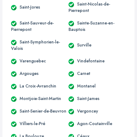
Saint-Nicolas-de-
Saint-Jores
Pierrepont
Saint-Sauveur-de-
Sainte-Suzanne-en-
Pierrepont
Bauptois
Saint-Symphorien-le-
Surville
Valois
Varenguebec
Vindefontaine
Argouges
Carnet
La Croix-Avranchin
Montanel
Montjoie-Saint-Martin
Saint-James
Saint-Senier-de-Beuvron
Vergoncey
Villiers-le-Pré
Agon-Coutainville
La Boulouze
Céaux