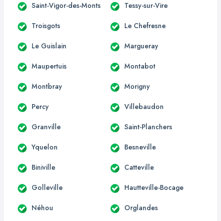
Saint-Vigor-des-Monts
Tessy-sur-Vire
Troisgots
Le Chefresne
Le Guislain
Margueray
Maupertuis
Montabot
Montbray
Morigny
Percy
Villebaudon
Granville
Saint-Planchers
Yquelon
Besneville
Biniville
Catteville
Golleville
Hautteville-Bocage
Néhou
Orglandes