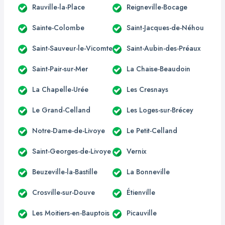
Rauville-la-Place
Reigneville-Bocage
Sainte-Colombe
Saint-Jacques-de-Néhou
Saint-Sauveur-le-Vicomte
Saint-Aubin-des-Préaux
Saint-Pair-sur-Mer
La Chaise-Beaudoin
La Chapelle-Urée
Les Cresnays
Le Grand-Celland
Les Loges-sur-Brécey
Notre-Dame-de-Livoye
Le Petit-Celland
Saint-Georges-de-Livoye
Vernix
Beuzeville-la-Bastille
La Bonneville
Crosville-sur-Douve
Étienville
Les Moitiers-en-Bauptois
Picauville