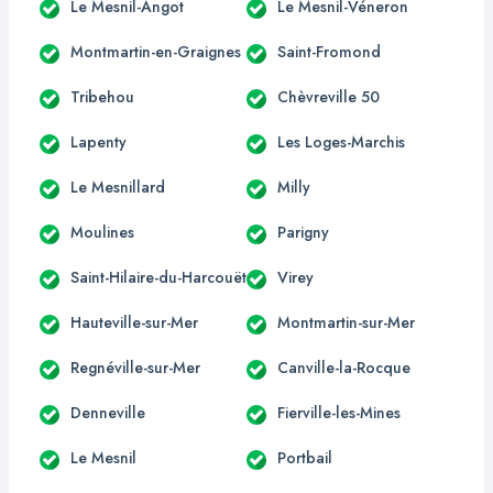
Le Mesnil-Angot
Le Mesnil-Véneron
Montmartin-en-Graignes
Saint-Fromond
Tribehou
Chèvreville 50
Lapenty
Les Loges-Marchis
Le Mesnillard
Milly
Moulines
Parigny
Saint-Hilaire-du-Harcouët
Virey
Hauteville-sur-Mer
Montmartin-sur-Mer
Regnéville-sur-Mer
Canville-la-Rocque
Denneville
Fierville-les-Mines
Le Mesnil
Portbail