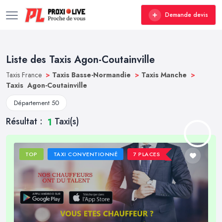
Demande devis
Liste des Taxis Agon-Coutainville
Taxis France
>
Taxis Basse-Normandie
>
Taxis Manche
>
Taxis Agon-Coutainville
Département 50
Résultat :
Taxi(s)
1
TOP
TAXI CONVENTIONNÉ
7 PLACES