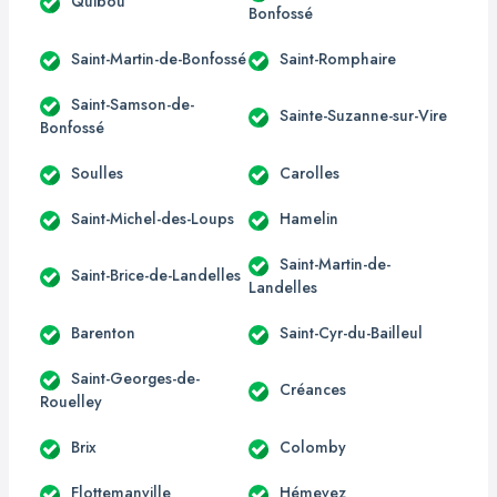
Quibou
Bonfossé
Saint-Martin-de-Bonfossé
Saint-Romphaire
Saint-Samson-de-
Sainte-Suzanne-sur-Vire
Bonfossé
Soulles
Carolles
Saint-Michel-des-Loups
Hamelin
Saint-Martin-de-
Saint-Brice-de-Landelles
Landelles
Barenton
Saint-Cyr-du-Bailleul
Saint-Georges-de-
Créances
Rouelley
Brix
Colomby
Flottemanville
Hémevez