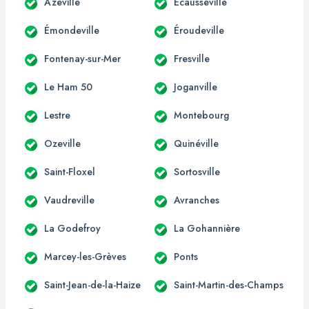
Azeville
Écausseville
Émondeville
Éroudeville
Fontenay-sur-Mer
Fresville
Le Ham 50
Joganville
Lestre
Montebourg
Ozeville
Quinéville
Saint-Floxel
Sortosville
Vaudreville
Avranches
La Godefroy
La Gohannière
Marcey-les-Grèves
Ponts
Saint-Jean-de-la-Haize
Saint-Martin-des-Champs