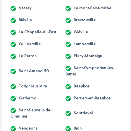
Vessey
Le Mont-Saint-Michel
Biéville
Brectouville
La Chapelle-du-Fest
Giéville
Guilberville
Lamberville
Le Perron
Placy-Montaigu
Saint-Symphorien-les-
Saint-Amand 50
Buttes
Torigni-sur-Vire
Beauficel
Gathemo
Perriers-en-Beauficel
Saint-Sauveur-de-
Sourdeval
Chaulieu
Vengeons
Bion