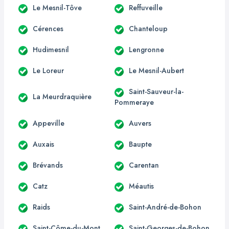
Le Mesnil-Tôve
Reffuveille
Cérences
Chanteloup
Hudimesnil
Lengronne
Le Loreur
Le Mesnil-Aubert
Saint-Sauveur-la-
La Meurdraquière
Pommeraye
Appeville
Auvers
Auxais
Baupte
Brévands
Carentan
Catz
Méautis
Raids
Saint-André-de-Bohon
Saint-Côme-du-Mont
Saint-Georges-de-Bohon