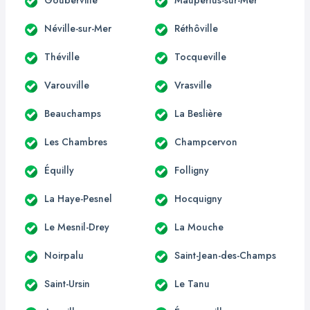
Néville-sur-Mer
Réthôville
Théville
Tocqueville
Varouville
Vrasville
Beauchamps
La Beslière
Les Chambres
Champcervon
Équilly
Folligny
La Haye-Pesnel
Hocquigny
Le Mesnil-Drey
La Mouche
Noirpalu
Saint-Jean-des-Champs
Saint-Ursin
Le Tanu