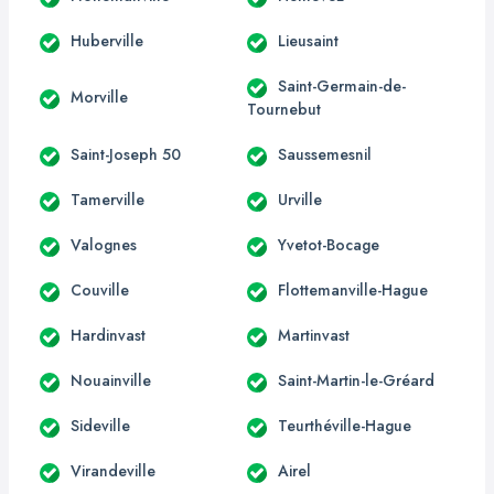
Huberville
Lieusaint
Saint-Germain-de-
Morville
Tournebut
Saint-Joseph 50
Saussemesnil
Tamerville
Urville
Valognes
Yvetot-Bocage
Couville
Flottemanville-Hague
Hardinvast
Martinvast
Nouainville
Saint-Martin-le-Gréard
Sideville
Teurthéville-Hague
Virandeville
Airel