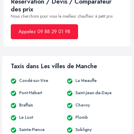
Réservation / Devis / Comparateur
des prix
Nous cherchons pour vous le meilleur chauffeur à petit prix
Appelez 09 88 29 01 98
Taxis dans Les villes de Manche
Condé-sur-Vire
La Meauffe
Pont-Hébert
Saint-Jean-de-Daye
Braffais
Chavoy
Le Luot
Plomb
Sainte-Pience
Subligny