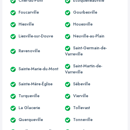
Chef-du-Pont
Écoqueneauville
Foucarville
Gourbesville
Hiesville
Houesville
Liesville-sur-Douve
Neuville-au-Plain
Saint-Germain-de-
Ravenoville
Varreville
Saint-Martin-de-
Sainte-Marie-du-Mont
Varreville
Sainte-Mère-Église
Sébeville
Turqueville
Vierville
La Glacerie
Tollevast
Querqueville
Tonneville