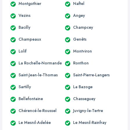
Montgothier
Naftel
Vezins
Angey
Bacilly
Champcey
Champeaux
Genêts
Lolif
Montviron
La Rochelle-Normande
Ronthon
Saint-Jean-le-Thomas
Saint-Pierre-Langers
Sartilly
La Bazoge
Bellefontaine
Chasseguey
Chérencé-le-Roussel
Juvigny-le-Tertre
Le Mesnil-Adelée
Le Mesnil-Rainfray