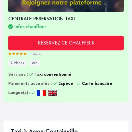
CENTRALE RESERVATION TAXI
Infos chauffeur
RÉSERVEZ CE CHAUFFEUR
5 étoiles
7 Places
Van
Services :
Taxi conventionné
Paiements acceptés :
Espèce
Carte bancaire
Langue(s) :
Taxi à Agon-Coutainville