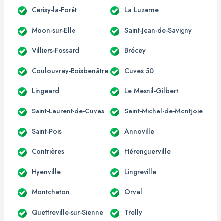
Cerisy-la-Forêt
La Luzerne
Moon-sur-Elle
Saint-Jean-de-Savigny
Villiers-Fossard
Brécey
Coulouvray-Boisbenâtre
Cuves 50
Lingeard
Le Mesnil-Gilbert
Saint-Laurent-de-Cuves
Saint-Michel-de-Montjoie
Saint-Pois
Annoville
Contrières
Hérenguerville
Hyenville
Lingreville
Montchaton
Orval
Quettreville-sur-Sienne
Trelly