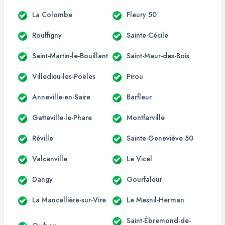
La Colombe
Fleury 50
Rouffigny
Sainte-Cécile
Saint-Martin-le-Bouillant
Saint-Maur-des-Bois
Villedieu-les-Poëles
Pirou
Anneville-en-Saire
Barfleur
Gatteville-le-Phare
Montfarville
Réville
Sainte-Geneviève 50
Valcanville
Le Vicel
Dangy
Gourfaleur
La Mancellière-sur-Vire
Le Mesnil-Herman
Saint-Ébremond-de-