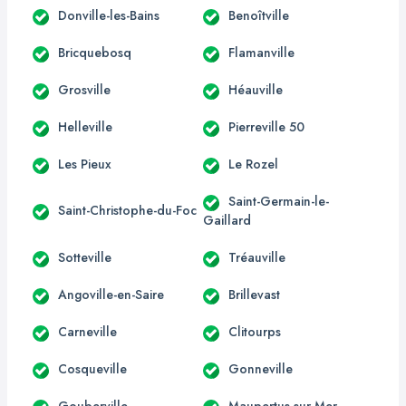
Donville-les-Bains
Benoîtville
Bricquebosq
Flamanville
Grosville
Héauville
Helleville
Pierreville 50
Les Pieux
Le Rozel
Saint-Germain-le-
Saint-Christophe-du-Foc
Gaillard
Sotteville
Tréauville
Angoville-en-Saire
Brillevast
Carneville
Clitourps
Cosqueville
Gonneville
Gouberville
Maupertus-sur-Mer