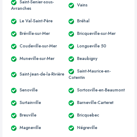
Saint-Senier-sous-
Vains
Avranches
Le Val-Saint-Père
Bréhal
Bréville-sur-Mer
Bricqueville-sur-Mer
Coudeville-sur-Mer
Longueville 50
Muneville-sur-Mer
Beaubigny
Saint-Maurice-en-
Saint-Jean-de-la-Rivière
Cotentin
Senoville
Sortosville-en-Beaumont
Surtainville
Barneville-Carteret
Breuville
Bricquebec
Magneville
Négreville