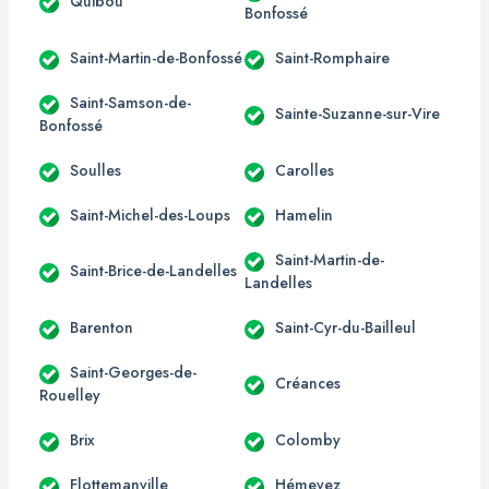
Quibou
Bonfossé
Saint-Martin-de-Bonfossé
Saint-Romphaire
Saint-Samson-de-
Sainte-Suzanne-sur-Vire
Bonfossé
Soulles
Carolles
Saint-Michel-des-Loups
Hamelin
Saint-Martin-de-
Saint-Brice-de-Landelles
Landelles
Barenton
Saint-Cyr-du-Bailleul
Saint-Georges-de-
Créances
Rouelley
Brix
Colomby
Flottemanville
Hémevez