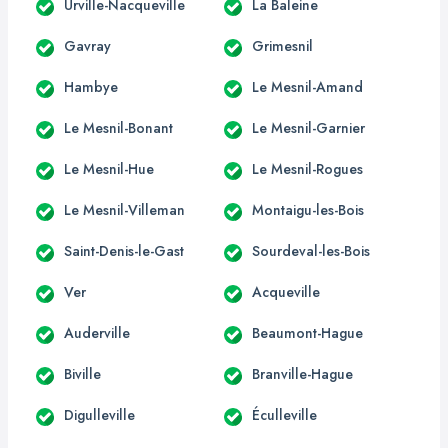
Urville-Nacqueville
La Baleine
Gavray
Grimesnil
Hambye
Le Mesnil-Amand
Le Mesnil-Bonant
Le Mesnil-Garnier
Le Mesnil-Hue
Le Mesnil-Rogues
Le Mesnil-Villeman
Montaigu-les-Bois
Saint-Denis-le-Gast
Sourdeval-les-Bois
Ver
Acqueville
Auderville
Beaumont-Hague
Biville
Branville-Hague
Digulleville
Éculleville