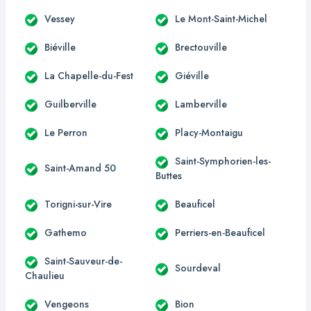
Vessey
Le Mont-Saint-Michel
Biéville
Brectouville
La Chapelle-du-Fest
Giéville
Guilberville
Lamberville
Le Perron
Placy-Montaigu
Saint-Symphorien-les-
Saint-Amand 50
Buttes
Torigni-sur-Vire
Beauficel
Gathemo
Perriers-en-Beauficel
Saint-Sauveur-de-
Sourdeval
Chaulieu
Vengeons
Bion