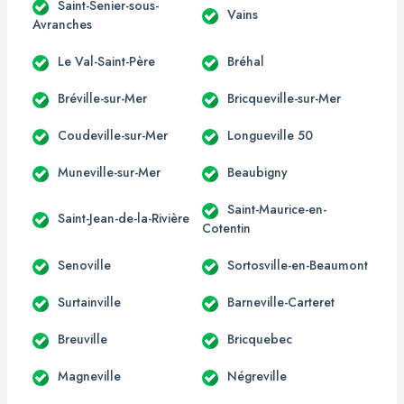
Saint-Senier-sous-
Vains
Avranches
Le Val-Saint-Père
Bréhal
Bréville-sur-Mer
Bricqueville-sur-Mer
Coudeville-sur-Mer
Longueville 50
Muneville-sur-Mer
Beaubigny
Saint-Maurice-en-
Saint-Jean-de-la-Rivière
Cotentin
Senoville
Sortosville-en-Beaumont
Surtainville
Barneville-Carteret
Breuville
Bricquebec
Magneville
Négreville