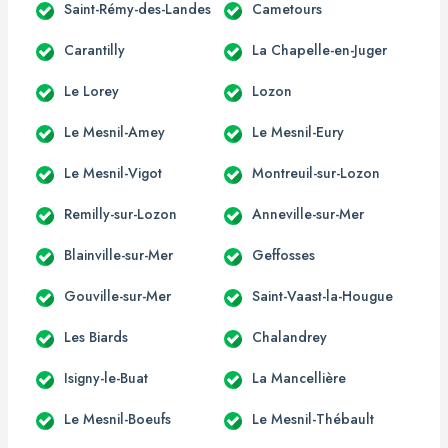
Saint-Rémy-des-Landes
Cametours
Carantilly
La Chapelle-en-Juger
Le Lorey
Lozon
Le Mesnil-Amey
Le Mesnil-Eury
Le Mesnil-Vigot
Montreuil-sur-Lozon
Remilly-sur-Lozon
Anneville-sur-Mer
Blainville-sur-Mer
Geffosses
Gouville-sur-Mer
Saint-Vaast-la-Hougue
Les Biards
Chalandrey
Isigny-le-Buat
La Mancellière
Le Mesnil-Boeufs
Le Mesnil-Thébault