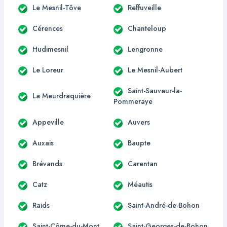
Le Mesnil-Tôve
Reffuveille
Cérences
Chanteloup
Hudimesnil
Lengronne
Le Loreur
Le Mesnil-Aubert
Saint-Sauveur-la-
La Meurdraquière
Pommeraye
Appeville
Auvers
Auxais
Baupte
Brévands
Carentan
Catz
Méautis
Raids
Saint-André-de-Bohon
Saint-Côme-du-Mont
Saint-Georges-de-Bohon