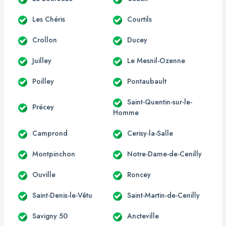
Les Chéris
Courtils
Crollon
Ducey
Juilley
Le Mesnil-Ozenne
Poilley
Pontaubault
Saint-Quentin-sur-le-
Précey
Homme
Camprond
Cerisy-la-Salle
Montpinchon
Notre-Dame-de-Cenilly
Ouville
Roncey
Saint-Denis-le-Vêtu
Saint-Martin-de-Cenilly
Savigny 50
Ancteville