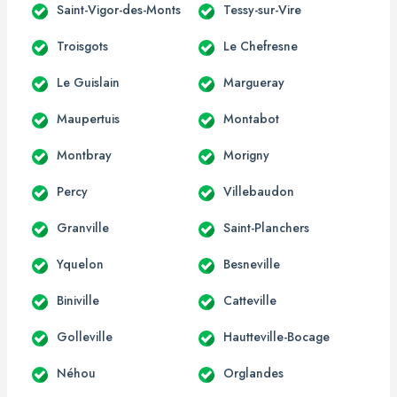
Saint-Vigor-des-Monts
Tessy-sur-Vire
Troisgots
Le Chefresne
Le Guislain
Margueray
Maupertuis
Montabot
Montbray
Morigny
Percy
Villebaudon
Granville
Saint-Planchers
Yquelon
Besneville
Biniville
Catteville
Golleville
Hautteville-Bocage
Néhou
Orglandes