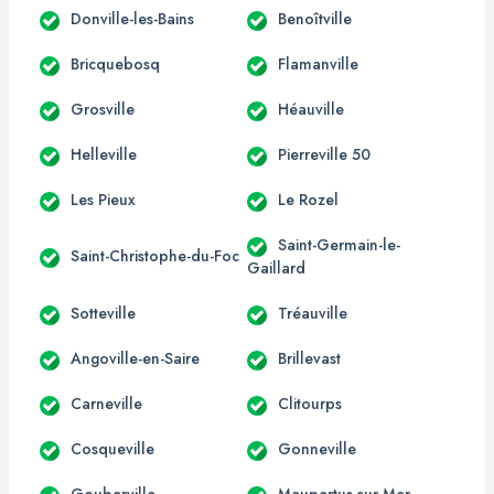
Donville-les-Bains
Benoîtville
Bricquebosq
Flamanville
Grosville
Héauville
Helleville
Pierreville 50
Les Pieux
Le Rozel
Saint-Germain-le-
Saint-Christophe-du-Foc
Gaillard
Sotteville
Tréauville
Angoville-en-Saire
Brillevast
Carneville
Clitourps
Cosqueville
Gonneville
Gouberville
Maupertus-sur-Mer