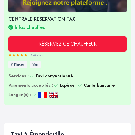
CENTRALE RESERVATION TAXI
Infos chauffeur
RÉSERVEZ CE CHAUFFEUR
5 étoiles
7 Places
Van
Services :
Taxi conventionné
Paiements acceptés :
Espèce
Carte bancaire
Langue(s) :
Taxi à Émondeville