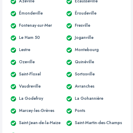
Azeville
Écausseville
Émondeville
Éroudeville
Fontenay-sur-Mer
Fresville
Le Ham 50
Joganville
Lestre
Montebourg
Ozeville
Quinéville
Saint-Floxel
Sortosville
Vaudreville
Avranches
La Godefroy
La Gohannière
Marcey-les-Grèves
Ponts
Saint-Jean-de-la-Haize
Saint-Martin-des-Champs