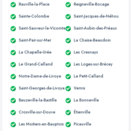
Rauville-la-Place
Reigneville-Bocage
Sainte-Colombe
Saint-Jacques-de-Néhou
Saint-Sauveur-le-Vicomte
Saint-Aubin-des-Préaux
Saint-Pair-sur-Mer
La Chaise-Beaudoin
La Chapelle-Urée
Les Cresnays
Le Grand-Celland
Les Loges-sur-Brécey
Notre-Dame-de-Livoye
Le Petit-Celland
Saint-Georges-de-Livoye
Vernix
Beuzeville-la-Bastille
La Bonneville
Crosville-sur-Douve
Étienville
Les Moitiers-en-Bauptois
Picauville