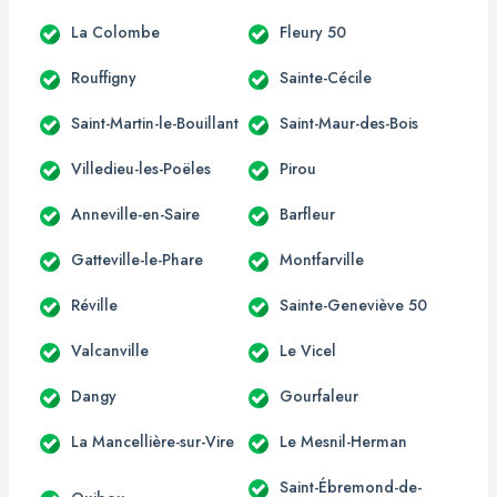
La Colombe
Fleury 50
Rouffigny
Sainte-Cécile
Saint-Martin-le-Bouillant
Saint-Maur-des-Bois
Villedieu-les-Poëles
Pirou
Anneville-en-Saire
Barfleur
Gatteville-le-Phare
Montfarville
Réville
Sainte-Geneviève 50
Valcanville
Le Vicel
Dangy
Gourfaleur
La Mancellière-sur-Vire
Le Mesnil-Herman
Saint-Ébremond-de-