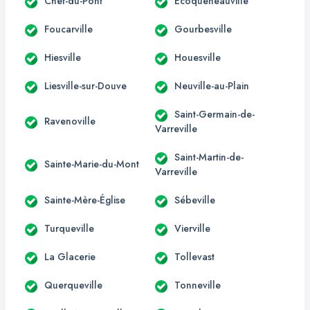
Chef-du-Pont
Écoqueneauville
Foucarville
Gourbesville
Hiesville
Houesville
Liesville-sur-Douve
Neuville-au-Plain
Saint-Germain-de-
Ravenoville
Varreville
Saint-Martin-de-
Sainte-Marie-du-Mont
Varreville
Sainte-Mère-Église
Sébeville
Turqueville
Vierville
La Glacerie
Tollevast
Querqueville
Tonneville