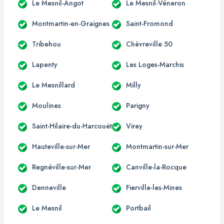
Le Mesnil-Angot
Le Mesnil-Véneron
Montmartin-en-Graignes
Saint-Fromond
Tribehou
Chèvreville 50
Lapenty
Les Loges-Marchis
Le Mesnillard
Milly
Moulines
Parigny
Saint-Hilaire-du-Harcouët
Virey
Hauteville-sur-Mer
Montmartin-sur-Mer
Regnéville-sur-Mer
Canville-la-Rocque
Denneville
Fierville-les-Mines
Le Mesnil
Portbail