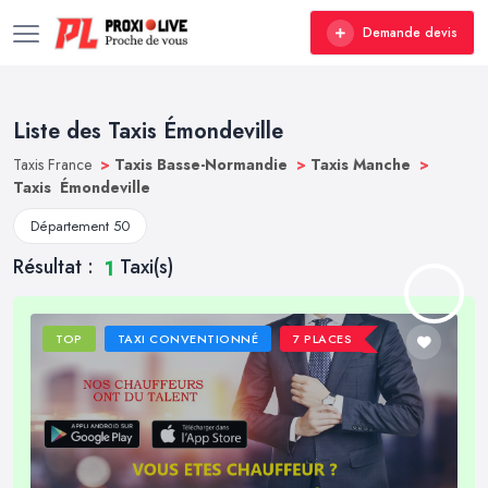
Demande devis
Liste des Taxis Émondeville
Taxis France
>
Taxis Basse-Normandie
>
Taxis Manche
>
Taxis Émondeville
Département 50
Résultat :
Taxi(s)
1
TOP
TAXI CONVENTIONNÉ
7 PLACES