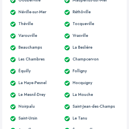
Néville-sur-Mer
Réthôville
Théville
Tocqueville
Varouville
Vrasville
Beauchamps
La Beslière
Les Chambres
Champcervon
Équilly
Folligny
La Haye-Pesnel
Hocquigny
Le Mesnil-Drey
La Mouche
Noirpalu
Saint-Jean-des-Champs
Saint-Ursin
Le Tanu