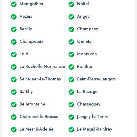
Montgothier
Naftel
Vezins
Angey
Bacilly
Champcey
Champeaux
Genêts
Lolif
Montviron
La Rochelle-Normande
Ronthon
Saint-Jean-le-Thomas
Saint-Pierre-Langers
Sartilly
La Bazoge
Bellefontaine
Chasseguey
Chérencé-le-Roussel
Juvigny-le-Tertre
Le Mesnil-Adelée
Le Mesnil-Rainfray