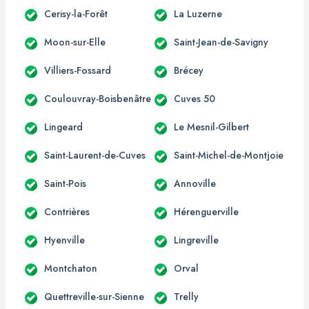
Cerisy-la-Forêt
La Luzerne
Moon-sur-Elle
Saint-Jean-de-Savigny
Villiers-Fossard
Brécey
Coulouvray-Boisbenâtre
Cuves 50
Lingeard
Le Mesnil-Gilbert
Saint-Laurent-de-Cuves
Saint-Michel-de-Montjoie
Saint-Pois
Annoville
Contrières
Hérenguerville
Hyenville
Lingreville
Montchaton
Orval
Quettreville-sur-Sienne
Trelly