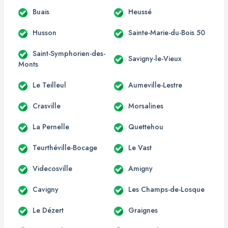
Buais
Heussé
Husson
Sainte-Marie-du-Bois 50
Saint-Symphorien-des-
Savigny-le-Vieux
Monts
Le Teilleul
Aumeville-Lestre
Crasville
Morsalines
La Pernelle
Quettehou
Teurthéville-Bocage
Le Vast
Videcosville
Amigny
Cavigny
Les Champs-de-Losque
Le Dézert
Graignes