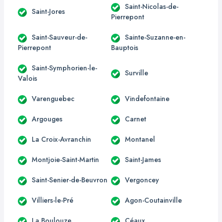
Saint-Nicolas-de-
Saint-Jores
Pierrepont
Saint-Sauveur-de-
Sainte-Suzanne-en-
Pierrepont
Bauptois
Saint-Symphorien-le-
Surville
Valois
Varenguebec
Vindefontaine
Argouges
Carnet
La Croix-Avranchin
Montanel
Montjoie-Saint-Martin
Saint-James
Saint-Senier-de-Beuvron
Vergoncey
Villiers-le-Pré
Agon-Coutainville
La Boulouze
Céaux