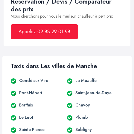
Réservation / Devis / Comparateur
des prix
Nous cherchons pour vous le meilleur chauffeur à petit prix
Appelez 09 88 29 01 98
Taxis dans Les villes de Manche
Condé-sur-Vire
La Meauffe
Pont-Hébert
Saint-Jean-de-Daye
Braffais
Chavoy
Le Luot
Plomb
Sainte-Pience
Subligny