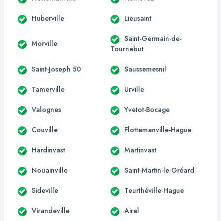
Huberville
Lieusaint
Saint-Germain-de-
Morville
Tournebut
Saint-Joseph 50
Saussemesnil
Tamerville
Urville
Valognes
Yvetot-Bocage
Couville
Flottemanville-Hague
Hardinvast
Martinvast
Nouainville
Saint-Martin-le-Gréard
Sideville
Teurthéville-Hague
Virandeville
Airel