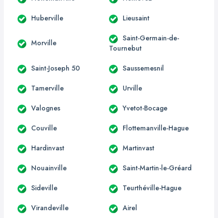
Huberville
Lieusaint
Saint-Germain-de-
Morville
Tournebut
Saint-Joseph 50
Saussemesnil
Tamerville
Urville
Valognes
Yvetot-Bocage
Couville
Flottemanville-Hague
Hardinvast
Martinvast
Nouainville
Saint-Martin-le-Gréard
Sideville
Teurthéville-Hague
Virandeville
Airel