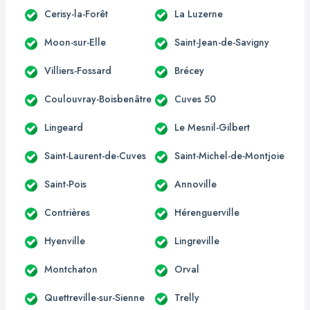
Cerisy-la-Forêt
La Luzerne
Moon-sur-Elle
Saint-Jean-de-Savigny
Villiers-Fossard
Brécey
Coulouvray-Boisbenâtre
Cuves 50
Lingeard
Le Mesnil-Gilbert
Saint-Laurent-de-Cuves
Saint-Michel-de-Montjoie
Saint-Pois
Annoville
Contrières
Hérenguerville
Hyenville
Lingreville
Montchaton
Orval
Quettreville-sur-Sienne
Trelly