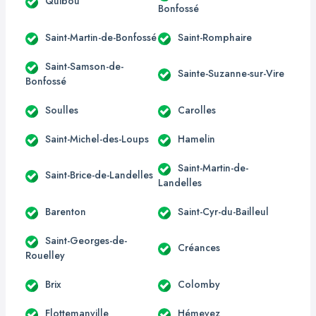
Quibou
Bonfossé
Saint-Martin-de-Bonfossé
Saint-Romphaire
Saint-Samson-de-
Sainte-Suzanne-sur-Vire
Bonfossé
Soulles
Carolles
Saint-Michel-des-Loups
Hamelin
Saint-Martin-de-
Saint-Brice-de-Landelles
Landelles
Barenton
Saint-Cyr-du-Bailleul
Saint-Georges-de-
Créances
Rouelley
Brix
Colomby
Flottemanville
Hémevez