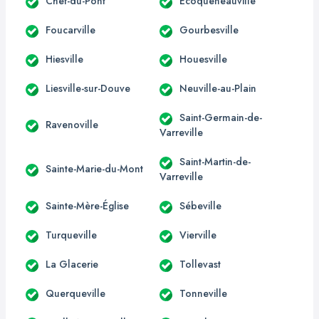
Chef-du-Pont
Écoqueneauville
Foucarville
Gourbesville
Hiesville
Houesville
Liesville-sur-Douve
Neuville-au-Plain
Saint-Germain-de-
Ravenoville
Varreville
Saint-Martin-de-
Sainte-Marie-du-Mont
Varreville
Sainte-Mère-Église
Sébeville
Turqueville
Vierville
La Glacerie
Tollevast
Querqueville
Tonneville