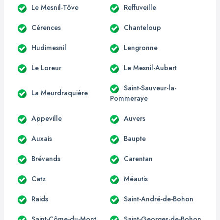
Le Mesnil-Tôve
Reffuveille
Cérences
Chanteloup
Hudimesnil
Lengronne
Le Loreur
Le Mesnil-Aubert
Saint-Sauveur-la-
La Meurdraquière
Pommeraye
Appeville
Auvers
Auxais
Baupte
Brévands
Carentan
Catz
Méautis
Raids
Saint-André-de-Bohon
Saint-Côme-du-Mont
Saint-Georges-de-Bohon