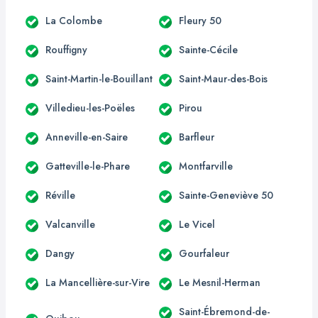
La Colombe
Fleury 50
Rouffigny
Sainte-Cécile
Saint-Martin-le-Bouillant
Saint-Maur-des-Bois
Villedieu-les-Poëles
Pirou
Anneville-en-Saire
Barfleur
Gatteville-le-Phare
Montfarville
Réville
Sainte-Geneviève 50
Valcanville
Le Vicel
Dangy
Gourfaleur
La Mancellière-sur-Vire
Le Mesnil-Herman
Saint-Ébremond-de-