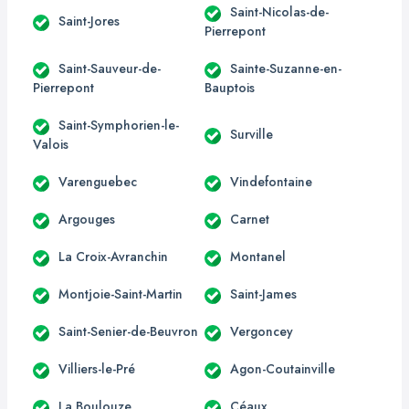
Saint-Nicolas-de-
Saint-Jores
Pierrepont
Saint-Sauveur-de-
Sainte-Suzanne-en-
Pierrepont
Bauptois
Saint-Symphorien-le-
Surville
Valois
Varenguebec
Vindefontaine
Argouges
Carnet
La Croix-Avranchin
Montanel
Montjoie-Saint-Martin
Saint-James
Saint-Senier-de-Beuvron
Vergoncey
Villiers-le-Pré
Agon-Coutainville
La Boulouze
Céaux