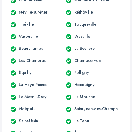
Néville-sur-Mer
Réthôville
Théville
Tocqueville
Varouville
Vrasville
Beauchamps
La Beslière
Les Chambres
Champcervon
Équilly
Folligny
La Haye-Pesnel
Hocquigny
Le Mesnil-Drey
La Mouche
Noirpalu
Saint-Jean-des-Champs
Saint-Ursin
Le Tanu