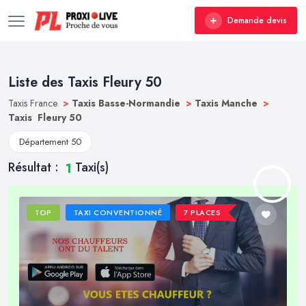
Demande devis
Liste des Taxis Fleury 50
Taxis France
>
Taxis Basse-Normandie
>
Taxis Manche
>
Taxis Fleury 50
Département 50
Résultat :
Taxi(s)
1
TOP
TAXI CONVENTIONNÉ
7 PLACES