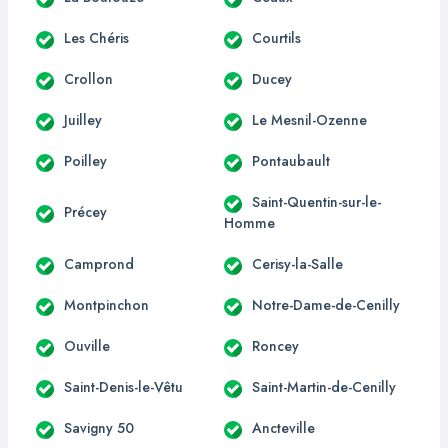
Les Chéris
Courtils
Crollon
Ducey
Juilley
Le Mesnil-Ozenne
Poilley
Pontaubault
Saint-Quentin-sur-le-
Précey
Homme
Camprond
Cerisy-la-Salle
Montpinchon
Notre-Dame-de-Cenilly
Ouville
Roncey
Saint-Denis-le-Vêtu
Saint-Martin-de-Cenilly
Savigny 50
Ancteville