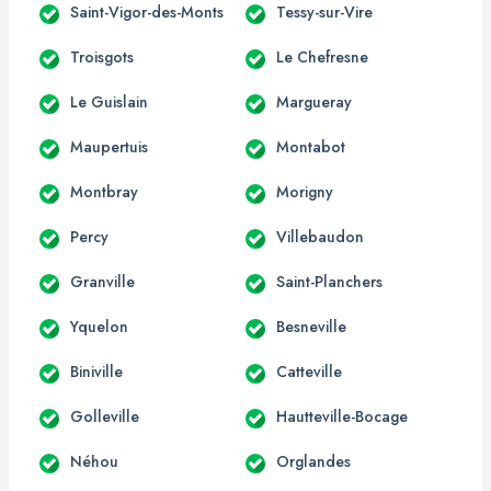
Saint-Vigor-des-Monts
Tessy-sur-Vire
Troisgots
Le Chefresne
Le Guislain
Margueray
Maupertuis
Montabot
Montbray
Morigny
Percy
Villebaudon
Granville
Saint-Planchers
Yquelon
Besneville
Biniville
Catteville
Golleville
Hautteville-Bocage
Néhou
Orglandes