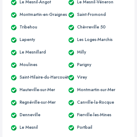
Le Mesnil-Angot
Le Mesnil-Véneron
Montmartin-en-Graignes
Saint-Fromond
Tribehou
Chèvreville 50
Lapenty
Les Loges-Marchis
Le Mesnillard
Milly
Moulines
Parigny
Saint-Hilaire-du-Harcouët
Virey
Hauteville-sur-Mer
Montmartin-sur-Mer
Regnéville-sur-Mer
Canville-la-Rocque
Denneville
Fierville-les-Mines
Le Mesnil
Portbail