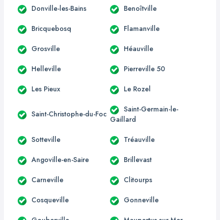
Donville-les-Bains
Benoîtville
Bricquebosq
Flamanville
Grosville
Héauville
Helleville
Pierreville 50
Les Pieux
Le Rozel
Saint-Germain-le-
Saint-Christophe-du-Foc
Gaillard
Sotteville
Tréauville
Angoville-en-Saire
Brillevast
Carneville
Clitourps
Cosqueville
Gonneville
Gouberville
Maupertus-sur-Mer