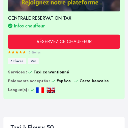
CENTRALE RESERVATION TAXI
Infos chauffeur
RÉSERVEZ CE CHAUFFEUR
5 étoiles
7 Places
Van
Services :
Taxi conventionné
Paiements acceptés :
Espèce
Carte bancaire
Langue(s) :
Taxi à Fleury 50