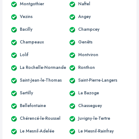
Montgothier
Naftel
Vezins
Angey
Bacilly
Champcey
Champeaux
Genêts
Lolif
Montviron
La Rochelle-Normande
Ronthon
Saint-Jean-le-Thomas
Saint-Pierre-Langers
Sartilly
La Bazoge
Bellefontaine
Chasseguey
Chérencé-le-Roussel
Juvigny-le-Tertre
Le Mesnil-Adelée
Le Mesnil-Rainfray