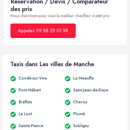
Réservation / Devis / Comparateur
des prix
Nous cherchons pour vous le meilleur chauffeur à petit prix
Appelez 09 88 29 01 98
Taxis dans Les villes de Manche
Condé-sur-Vire
La Meauffe
Pont-Hébert
Saint-Jean-de-Daye
Braffais
Chavoy
Le Luot
Plomb
Sainte-Pience
Subligny