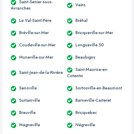
Saint-Senier-sous-
Vains
Avranches
Le Val-Saint-Père
Bréhal
Bréville-sur-Mer
Bricqueville-sur-Mer
Coudeville-sur-Mer
Longueville 50
Muneville-sur-Mer
Beaubigny
Saint-Maurice-en-
Saint-Jean-de-la-Rivière
Cotentin
Senoville
Sortosville-en-Beaumont
Surtainville
Barneville-Carteret
Breuville
Bricquebec
Magneville
Négreville