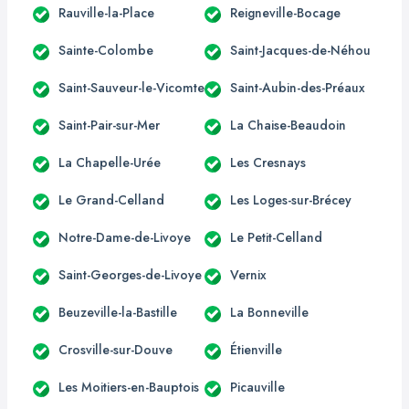
Rauville-la-Place
Reigneville-Bocage
Sainte-Colombe
Saint-Jacques-de-Néhou
Saint-Sauveur-le-Vicomte
Saint-Aubin-des-Préaux
Saint-Pair-sur-Mer
La Chaise-Beaudoin
La Chapelle-Urée
Les Cresnays
Le Grand-Celland
Les Loges-sur-Brécey
Notre-Dame-de-Livoye
Le Petit-Celland
Saint-Georges-de-Livoye
Vernix
Beuzeville-la-Bastille
La Bonneville
Crosville-sur-Douve
Étienville
Les Moitiers-en-Bauptois
Picauville