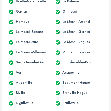
Urville-Nacqueville
La Baleine
Gavray
Grimesnil
Hambye
Le Mesnil-Amand
Le Mesnil-Bonant
Le Mesnil-Garnier
Le Mesnil-Hue
Le Mesnil-Rogues
Le Mesnil-Villeman
Montaigu-les-Bois
Saint-Denis-le-Gast
Sourdeval-les-Bois
Ver
Acqueville
Auderville
Beaumont-Hague
Biville
Branville-Hague
Digulleville
Éculleville