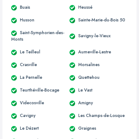
Buais
Heussé
Husson
Sainte-Marie-du-Bois 50
Saint-Symphorien-des-
Savigny-le-Vieux
Monts
Le Teilleul
Aumeville-Lestre
Crasville
Morsalines
La Pernelle
Quettehou
Teurthéville-Bocage
Le Vast
Videcosville
Amigny
Cavigny
Les Champs-de-Losque
Le Dézert
Graignes