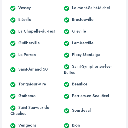
Vessey
Le Mont-Saint-Michel
Biéville
Brectouville
La Chapelle-du-Fest
Giéville
Guilberville
Lamberville
Le Perron
Placy-Montaigu
Saint-Symphorien-les-
Saint-Amand 50
Buttes
Torigni-sur-Vire
Beauficel
Gathemo
Perriers-en-Beauficel
Saint-Sauveur-de-
Sourdeval
Chaulieu
Vengeons
Bion