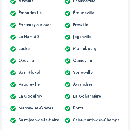
Azeville
Écausseville
Émondeville
Éroudeville
Fontenay-sur-Mer
Fresville
Le Ham 50
Joganville
Lestre
Montebourg
Ozeville
Quinéville
Saint-Floxel
Sortosville
Vaudreville
Avranches
La Godefroy
La Gohannière
Marcey-les-Grèves
Ponts
Saint-Jean-de-la-Haize
Saint-Martin-des-Champs