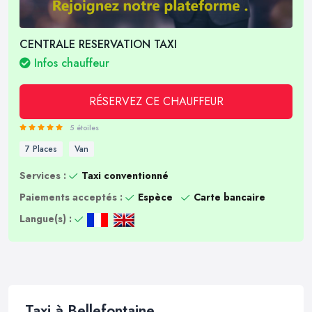
CENTRALE RESERVATION TAXI
Infos chauffeur
RÉSERVEZ CE CHAUFFEUR
5 étoiles
7 Places
Van
Services :
Taxi conventionné
Paiements acceptés :
Espèce
Carte bancaire
Langue(s) :
Taxi à Bellefontaine