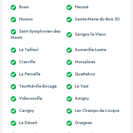
Buais
Heussé
Husson
Sainte-Marie-du-Bois 50
Saint-Symphorien-des-
Savigny-le-Vieux
Monts
Le Teilleul
Aumeville-Lestre
Crasville
Morsalines
La Pernelle
Quettehou
Teurthéville-Bocage
Le Vast
Videcosville
Amigny
Cavigny
Les Champs-de-Losque
Le Dézert
Graignes