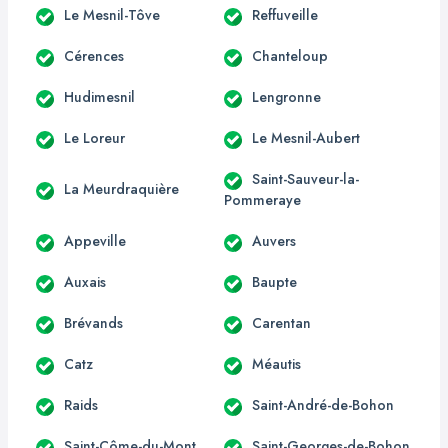
Le Mesnil-Tôve
Reffuveille
Cérences
Chanteloup
Hudimesnil
Lengronne
Le Loreur
Le Mesnil-Aubert
Saint-Sauveur-la-
La Meurdraquière
Pommeraye
Appeville
Auvers
Auxais
Baupte
Brévands
Carentan
Catz
Méautis
Raids
Saint-André-de-Bohon
Saint-Côme-du-Mont
Saint-Georges-de-Bohon