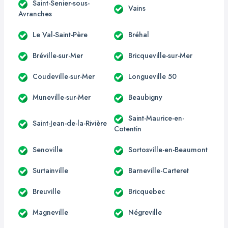
Saint-Senier-sous-
Vains
Avranches
Le Val-Saint-Père
Bréhal
Bréville-sur-Mer
Bricqueville-sur-Mer
Coudeville-sur-Mer
Longueville 50
Muneville-sur-Mer
Beaubigny
Saint-Maurice-en-
Saint-Jean-de-la-Rivière
Cotentin
Senoville
Sortosville-en-Beaumont
Surtainville
Barneville-Carteret
Breuville
Bricquebec
Magneville
Négreville