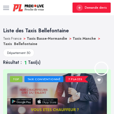
Demande devis
Liste des Taxis Bellefontaine
Taxis France
>
Taxis Basse-Normandie
>
Taxis Manche
>
Taxis Bellefontaine
Département 50
Résultat :
Taxi(s)
1
TOP
TAXI CONVENTIONNÉ
7 PLACES