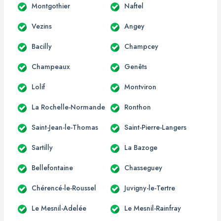
Montgothier
Naftel
Vezins
Angey
Bacilly
Champcey
Champeaux
Genêts
Lolif
Montviron
La Rochelle-Normande
Ronthon
Saint-Jean-le-Thomas
Saint-Pierre-Langers
Sartilly
La Bazoge
Bellefontaine
Chasseguey
Chérencé-le-Roussel
Juvigny-le-Tertre
Le Mesnil-Adelée
Le Mesnil-Rainfray