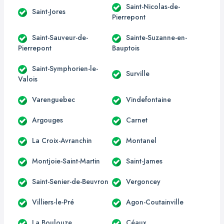
Saint-Nicolas-de-
Saint-Jores
Pierrepont
Saint-Sauveur-de-
Sainte-Suzanne-en-
Pierrepont
Bauptois
Saint-Symphorien-le-
Surville
Valois
Varenguebec
Vindefontaine
Argouges
Carnet
La Croix-Avranchin
Montanel
Montjoie-Saint-Martin
Saint-James
Saint-Senier-de-Beuvron
Vergoncey
Villiers-le-Pré
Agon-Coutainville
La Boulouze
Céaux