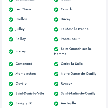
Les Chéris
Courtils
Crollon
Ducey
Juilley
Le Mesnil-Ozenne
Poilley
Pontaubault
Saint-Quentin-sur-le-
Précey
Homme
Camprond
Cerisy-la-Salle
Montpinchon
Notre-Dame-de-Cenilly
Ouville
Roncey
Saint-Denis-le-Vêtu
Saint-Martin-de-Cenilly
Savigny 50
Ancteville