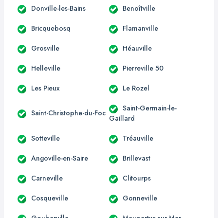
Donville-les-Bains
Benoîtville
Bricquebosq
Flamanville
Grosville
Héauville
Helleville
Pierreville 50
Les Pieux
Le Rozel
Saint-Germain-le-
Saint-Christophe-du-Foc
Gaillard
Sotteville
Tréauville
Angoville-en-Saire
Brillevast
Carneville
Clitourps
Cosqueville
Gonneville
Gouberville
Maupertus-sur-Mer