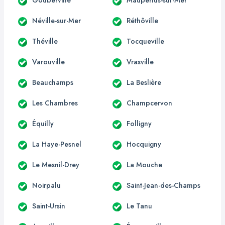
Néville-sur-Mer
Réthôville
Théville
Tocqueville
Varouville
Vrasville
Beauchamps
La Beslière
Les Chambres
Champcervon
Équilly
Folligny
La Haye-Pesnel
Hocquigny
Le Mesnil-Drey
La Mouche
Noirpalu
Saint-Jean-des-Champs
Saint-Ursin
Le Tanu