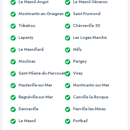
Le Mesnil-Angot
Le Mesnil-Véneron
Montmartin-en-Graignes
Saint-Fromond
Tribehou
Chèvreville 50
Lapenty
Les Loges-Marchis
Le Mesnillard
Milly
Moulines
Parigny
Saint-Hilaire-du-Harcouët
Virey
Hauteville-sur-Mer
Montmartin-sur-Mer
Regnéville-sur-Mer
Canville-la-Rocque
Denneville
Fierville-les-Mines
Le Mesnil
Portbail