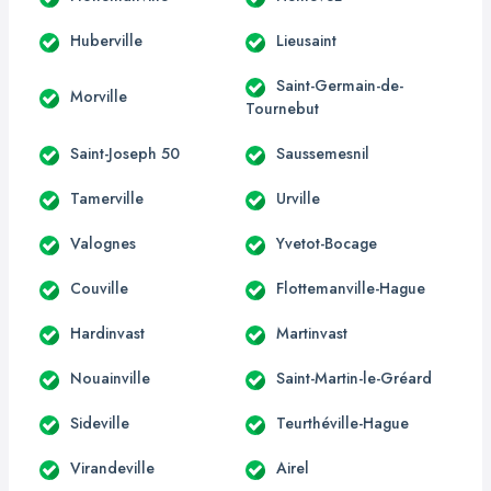
Huberville
Lieusaint
Saint-Germain-de-
Morville
Tournebut
Saint-Joseph 50
Saussemesnil
Tamerville
Urville
Valognes
Yvetot-Bocage
Couville
Flottemanville-Hague
Hardinvast
Martinvast
Nouainville
Saint-Martin-le-Gréard
Sideville
Teurthéville-Hague
Virandeville
Airel