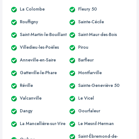
La Colombe
Fleury 50
Rouffigny
Sainte-Cécile
Saint-Martin-le-Bouillant
Saint-Maur-des-Bois
Villedieu-les-Poëles
Pirou
Anneville-en-Saire
Barfleur
Gatteville-le-Phare
Montfarville
Réville
Sainte-Geneviève 50
Valcanville
Le Vicel
Dangy
Gourfaleur
La Mancellière-sur-Vire
Le Mesnil-Herman
Saint-Ébremond-de-