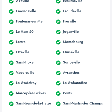
Azeville
Écausseville
Émondeville
Éroudeville
Fontenay-sur-Mer
Fresville
Le Ham 50
Joganville
Lestre
Montebourg
Ozeville
Quinéville
Saint-Floxel
Sortosville
Vaudreville
Avranches
La Godefroy
La Gohannière
Marcey-les-Grèves
Ponts
Saint-Jean-de-la-Haize
Saint-Martin-des-Champs