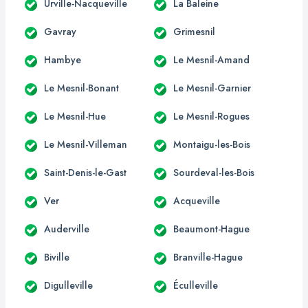
Urville-Nacqueville
La Baleine
Gavray
Grimesnil
Hambye
Le Mesnil-Amand
Le Mesnil-Bonant
Le Mesnil-Garnier
Le Mesnil-Hue
Le Mesnil-Rogues
Le Mesnil-Villeman
Montaigu-les-Bois
Saint-Denis-le-Gast
Sourdeval-les-Bois
Ver
Acqueville
Auderville
Beaumont-Hague
Biville
Branville-Hague
Digulleville
Éculleville