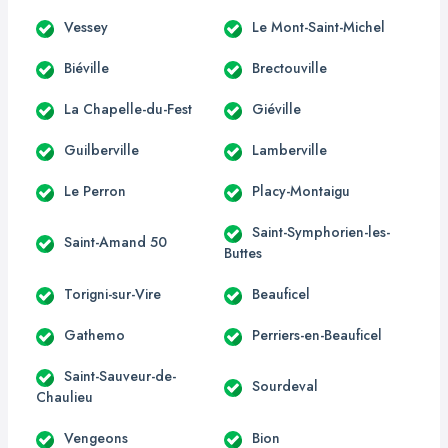
Vessey
Le Mont-Saint-Michel
Biéville
Brectouville
La Chapelle-du-Fest
Giéville
Guilberville
Lamberville
Le Perron
Placy-Montaigu
Saint-Symphorien-les-
Saint-Amand 50
Buttes
Torigni-sur-Vire
Beauficel
Gathemo
Perriers-en-Beauficel
Saint-Sauveur-de-
Sourdeval
Chaulieu
Vengeons
Bion