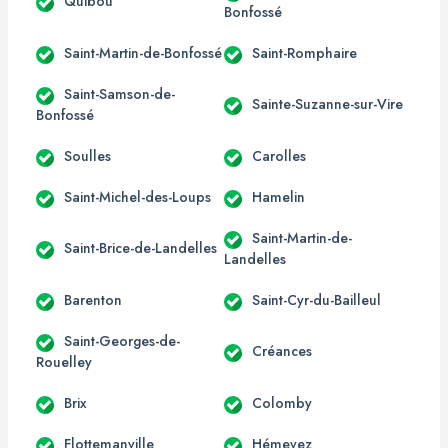
Quibou
Bonfossé
Saint-Martin-de-Bonfossé
Saint-Romphaire
Saint-Samson-de-
Sainte-Suzanne-sur-Vire
Bonfossé
Soulles
Carolles
Saint-Michel-des-Loups
Hamelin
Saint-Martin-de-
Saint-Brice-de-Landelles
Landelles
Barenton
Saint-Cyr-du-Bailleul
Saint-Georges-de-
Créances
Rouelley
Brix
Colomby
Flottemanville
Hémevez