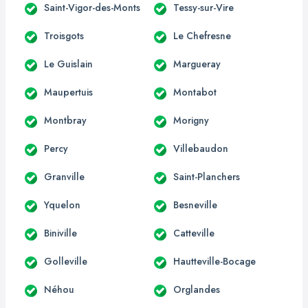
Saint-Vigor-des-Monts
Tessy-sur-Vire
Troisgots
Le Chefresne
Le Guislain
Margueray
Maupertuis
Montabot
Montbray
Morigny
Percy
Villebaudon
Granville
Saint-Planchers
Yquelon
Besneville
Biniville
Catteville
Golleville
Hautteville-Bocage
Néhou
Orglandes