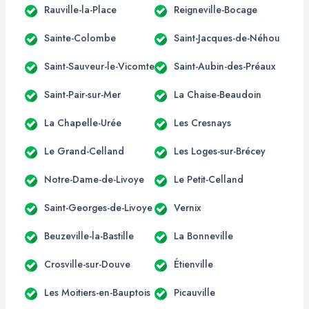
Rauville-la-Place
Reigneville-Bocage
Sainte-Colombe
Saint-Jacques-de-Néhou
Saint-Sauveur-le-Vicomte
Saint-Aubin-des-Préaux
Saint-Pair-sur-Mer
La Chaise-Beaudoin
La Chapelle-Urée
Les Cresnays
Le Grand-Celland
Les Loges-sur-Brécey
Notre-Dame-de-Livoye
Le Petit-Celland
Saint-Georges-de-Livoye
Vernix
Beuzeville-la-Bastille
La Bonneville
Crosville-sur-Douve
Étienville
Les Moitiers-en-Bauptois
Picauville