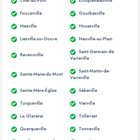
Chef-du-Pont
Écoqueneauville
Foucarville
Gourbesville
Hiesville
Houesville
Liesville-sur-Douve
Neuville-au-Plain
Saint-Germain-de-
Ravenoville
Varreville
Saint-Martin-de-
Sainte-Marie-du-Mont
Varreville
Sainte-Mère-Église
Sébeville
Turqueville
Vierville
La Glacerie
Tollevast
Querqueville
Tonneville