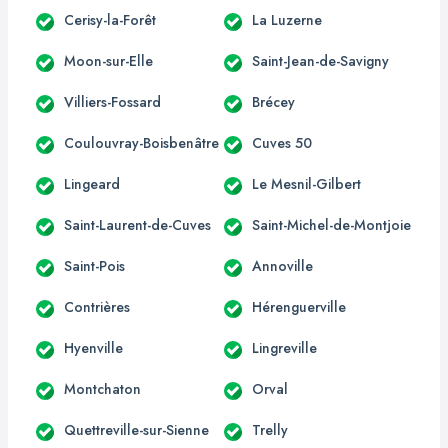
Cerisy-la-Forêt
La Luzerne
Moon-sur-Elle
Saint-Jean-de-Savigny
Villiers-Fossard
Brécey
Coulouvray-Boisbenâtre
Cuves 50
Lingeard
Le Mesnil-Gilbert
Saint-Laurent-de-Cuves
Saint-Michel-de-Montjoie
Saint-Pois
Annoville
Contrières
Hérenguerville
Hyenville
Lingreville
Montchaton
Orval
Quettreville-sur-Sienne
Trelly