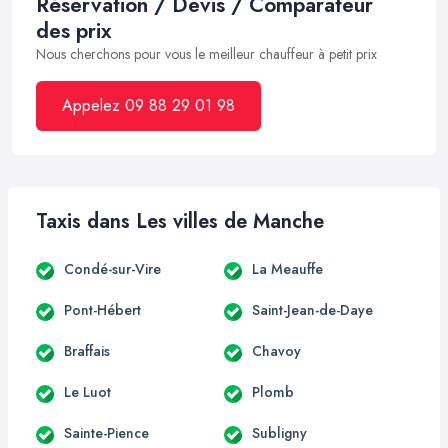
Réservation / Devis / Comparateur
des prix
Nous cherchons pour vous le meilleur chauffeur à petit prix
Appelez 09 88 29 01 98
Taxis dans Les villes de Manche
Condé-sur-Vire
La Meauffe
Pont-Hébert
Saint-Jean-de-Daye
Braffais
Chavoy
Le Luot
Plomb
Sainte-Pience
Subligny