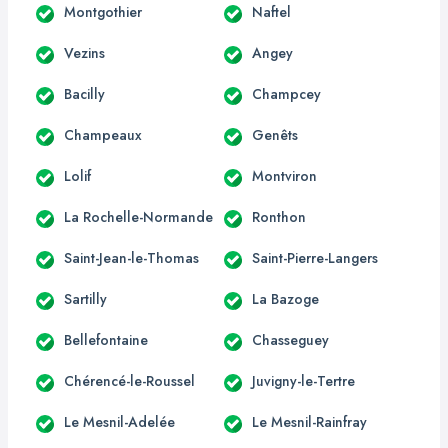
Montgothier
Naftel
Vezins
Angey
Bacilly
Champcey
Champeaux
Genêts
Lolif
Montviron
La Rochelle-Normande
Ronthon
Saint-Jean-le-Thomas
Saint-Pierre-Langers
Sartilly
La Bazoge
Bellefontaine
Chasseguey
Chérencé-le-Roussel
Juvigny-le-Tertre
Le Mesnil-Adelée
Le Mesnil-Rainfray