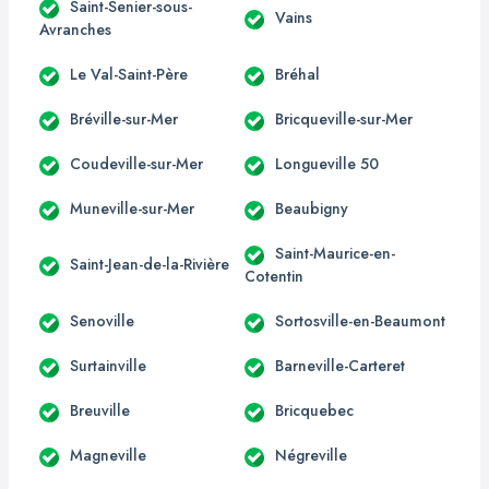
Saint-Senier-sous-
Vains
Avranches
Le Val-Saint-Père
Bréhal
Bréville-sur-Mer
Bricqueville-sur-Mer
Coudeville-sur-Mer
Longueville 50
Muneville-sur-Mer
Beaubigny
Saint-Maurice-en-
Saint-Jean-de-la-Rivière
Cotentin
Senoville
Sortosville-en-Beaumont
Surtainville
Barneville-Carteret
Breuville
Bricquebec
Magneville
Négreville