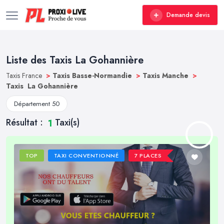
Demande devis
Liste des Taxis La Gohannière
Taxis France
>
Taxis Basse-Normandie
>
Taxis Manche
>
Taxis La Gohannière
Département 50
Résultat :
Taxi(s)
1
TOP
TAXI CONVENTIONNÉ
7 PLACES