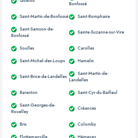
Quibou
Bonfossé
Saint-Martin-de-Bonfossé
Saint-Romphaire
Saint-Samson-de-
Sainte-Suzanne-sur-Vire
Bonfossé
Soulles
Carolles
Saint-Michel-des-Loups
Hamelin
Saint-Martin-de-
Saint-Brice-de-Landelles
Landelles
Barenton
Saint-Cyr-du-Bailleul
Saint-Georges-de-
Créances
Rouelley
Brix
Colomby
Flottemanville
Hémevez