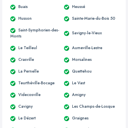
Buais
Heussé
Husson
Sainte-Marie-du-Bois 50
Saint-Symphorien-des-
Savigny-le-Vieux
Monts
Le Teilleul
Aumeville-Lestre
Crasville
Morsalines
La Pernelle
Quettehou
Teurthéville-Bocage
Le Vast
Videcosville
Amigny
Cavigny
Les Champs-de-Losque
Le Dézert
Graignes