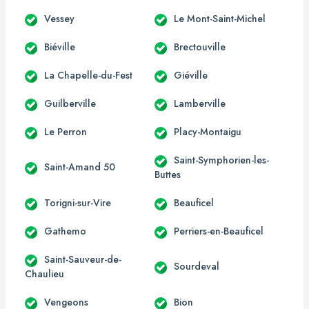
Vessey
Le Mont-Saint-Michel
Biéville
Brectouville
La Chapelle-du-Fest
Giéville
Guilberville
Lamberville
Le Perron
Placy-Montaigu
Saint-Symphorien-les-
Saint-Amand 50
Buttes
Torigni-sur-Vire
Beauficel
Gathemo
Perriers-en-Beauficel
Saint-Sauveur-de-
Sourdeval
Chaulieu
Vengeons
Bion