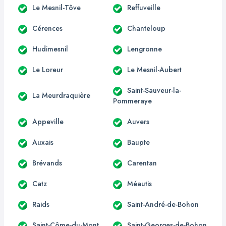
Le Mesnil-Tôve
Reffuveille
Cérences
Chanteloup
Hudimesnil
Lengronne
Le Loreur
Le Mesnil-Aubert
Saint-Sauveur-la-
La Meurdraquière
Pommeraye
Appeville
Auvers
Auxais
Baupte
Brévands
Carentan
Catz
Méautis
Raids
Saint-André-de-Bohon
Saint-Côme-du-Mont
Saint-Georges-de-Bohon