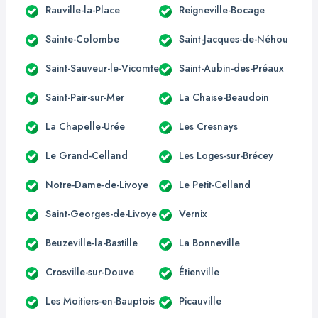
Rauville-la-Place
Reigneville-Bocage
Sainte-Colombe
Saint-Jacques-de-Néhou
Saint-Sauveur-le-Vicomte
Saint-Aubin-des-Préaux
Saint-Pair-sur-Mer
La Chaise-Beaudoin
La Chapelle-Urée
Les Cresnays
Le Grand-Celland
Les Loges-sur-Brécey
Notre-Dame-de-Livoye
Le Petit-Celland
Saint-Georges-de-Livoye
Vernix
Beuzeville-la-Bastille
La Bonneville
Crosville-sur-Douve
Étienville
Les Moitiers-en-Bauptois
Picauville