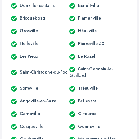
Donville-les-Bains
Benoîtville
Bricquebosq
Flamanville
Grosville
Héauville
Helleville
Pierreville 50
Les Pieux
Le Rozel
Saint-Germain-le-
Saint-Christophe-du-Foc
Gaillard
Sotteville
Tréauville
Angoville-en-Saire
Brillevast
Carneville
Clitourps
Cosqueville
Gonneville
Gouberville
Maupertus-sur-Mer