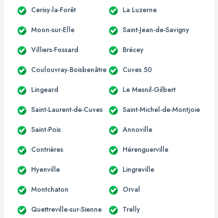
Cerisy-la-Forêt
La Luzerne
Moon-sur-Elle
Saint-Jean-de-Savigny
Villiers-Fossard
Brécey
Coulouvray-Boisbenâtre
Cuves 50
Lingeard
Le Mesnil-Gilbert
Saint-Laurent-de-Cuves
Saint-Michel-de-Montjoie
Saint-Pois
Annoville
Contrières
Hérenguerville
Hyenville
Lingreville
Montchaton
Orval
Quettreville-sur-Sienne
Trelly