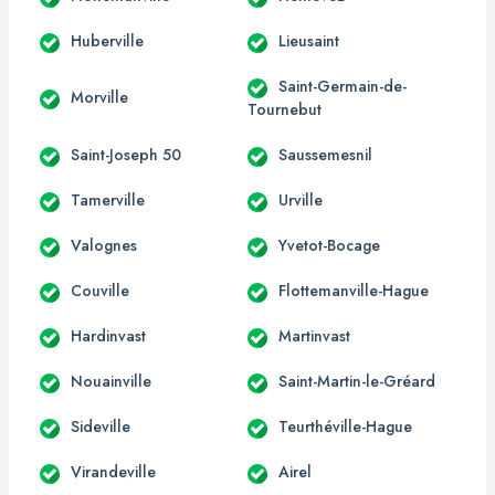
Huberville
Lieusaint
Saint-Germain-de-
Morville
Tournebut
Saint-Joseph 50
Saussemesnil
Tamerville
Urville
Valognes
Yvetot-Bocage
Couville
Flottemanville-Hague
Hardinvast
Martinvast
Nouainville
Saint-Martin-le-Gréard
Sideville
Teurthéville-Hague
Virandeville
Airel