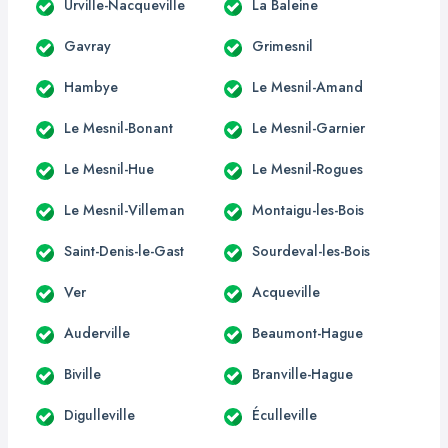
Urville-Nacqueville
La Baleine
Gavray
Grimesnil
Hambye
Le Mesnil-Amand
Le Mesnil-Bonant
Le Mesnil-Garnier
Le Mesnil-Hue
Le Mesnil-Rogues
Le Mesnil-Villeman
Montaigu-les-Bois
Saint-Denis-le-Gast
Sourdeval-les-Bois
Ver
Acqueville
Auderville
Beaumont-Hague
Biville
Branville-Hague
Digulleville
Éculleville