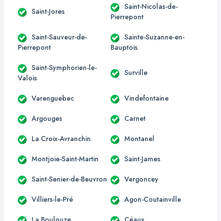
Saint-Nicolas-de-
Saint-Jores
Pierrepont
Saint-Sauveur-de-
Sainte-Suzanne-en-
Pierrepont
Bauptois
Saint-Symphorien-le-
Surville
Valois
Varenguebec
Vindefontaine
Argouges
Carnet
La Croix-Avranchin
Montanel
Montjoie-Saint-Martin
Saint-James
Saint-Senier-de-Beuvron
Vergoncey
Villiers-le-Pré
Agon-Coutainville
La Boulouze
Céaux