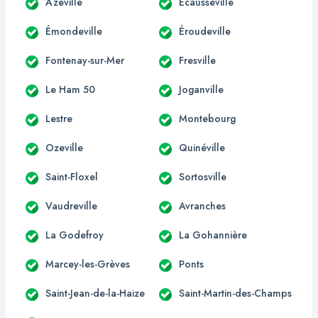
Azeville
Écausseville
Émondeville
Éroudeville
Fontenay-sur-Mer
Fresville
Le Ham 50
Joganville
Lestre
Montebourg
Ozeville
Quinéville
Saint-Floxel
Sortosville
Vaudreville
Avranches
La Godefroy
La Gohannière
Marcey-les-Grèves
Ponts
Saint-Jean-de-la-Haize
Saint-Martin-des-Champs