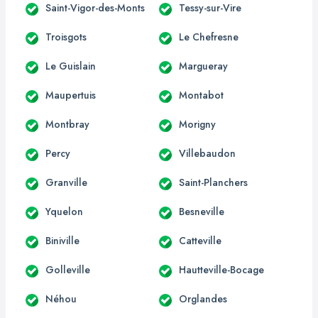
Saint-Vigor-des-Monts
Tessy-sur-Vire
Troisgots
Le Chefresne
Le Guislain
Margueray
Maupertuis
Montabot
Montbray
Morigny
Percy
Villebaudon
Granville
Saint-Planchers
Yquelon
Besneville
Biniville
Catteville
Golleville
Hautteville-Bocage
Néhou
Orglandes