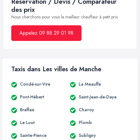
Réservation / Devis / Comparateur
des prix
Nous cherchons pour vous le meilleur chauffeur à petit prix
Appelez 09 88 29 01 98
Taxis dans Les villes de Manche
Condé-sur-Vire
La Meauffe
Pont-Hébert
Saint-Jean-de-Daye
Braffais
Chavoy
Le Luot
Plomb
Sainte-Pience
Subligny