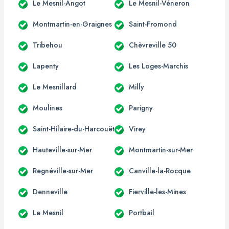
Le Mesnil-Angot
Le Mesnil-Véneron
Montmartin-en-Graignes
Saint-Fromond
Tribehou
Chèvreville 50
Lapenty
Les Loges-Marchis
Le Mesnillard
Milly
Moulines
Parigny
Saint-Hilaire-du-Harcouët
Virey
Hauteville-sur-Mer
Montmartin-sur-Mer
Regnéville-sur-Mer
Canville-la-Rocque
Denneville
Fierville-les-Mines
Le Mesnil
Portbail