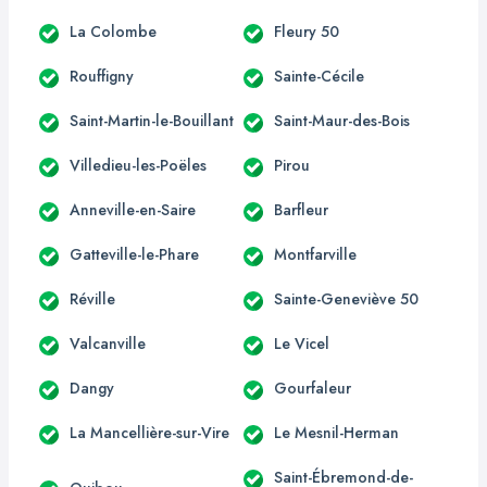
La Colombe
Fleury 50
Rouffigny
Sainte-Cécile
Saint-Martin-le-Bouillant
Saint-Maur-des-Bois
Villedieu-les-Poëles
Pirou
Anneville-en-Saire
Barfleur
Gatteville-le-Phare
Montfarville
Réville
Sainte-Geneviève 50
Valcanville
Le Vicel
Dangy
Gourfaleur
La Mancellière-sur-Vire
Le Mesnil-Herman
Saint-Ébremond-de-