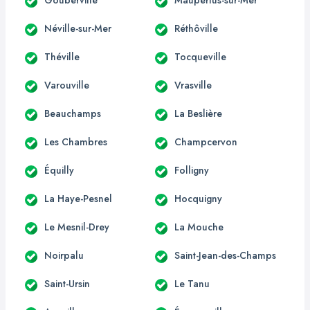
Néville-sur-Mer
Réthôville
Théville
Tocqueville
Varouville
Vrasville
Beauchamps
La Beslière
Les Chambres
Champcervon
Équilly
Folligny
La Haye-Pesnel
Hocquigny
Le Mesnil-Drey
La Mouche
Noirpalu
Saint-Jean-des-Champs
Saint-Ursin
Le Tanu