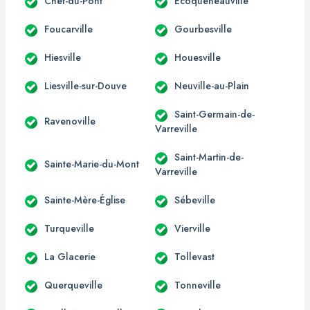
Chef-du-Pont
Écoqueneauville
Foucarville
Gourbesville
Hiesville
Houesville
Liesville-sur-Douve
Neuville-au-Plain
Saint-Germain-de-
Ravenoville
Varreville
Saint-Martin-de-
Sainte-Marie-du-Mont
Varreville
Sainte-Mère-Église
Sébeville
Turqueville
Vierville
La Glacerie
Tollevast
Querqueville
Tonneville