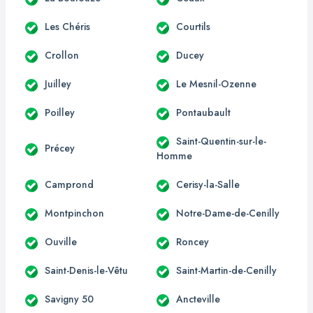
Les Chéris
Courtils
Crollon
Ducey
Juilley
Le Mesnil-Ozenne
Poilley
Pontaubault
Saint-Quentin-sur-le-
Précey
Homme
Camprond
Cerisy-la-Salle
Montpinchon
Notre-Dame-de-Cenilly
Ouville
Roncey
Saint-Denis-le-Vêtu
Saint-Martin-de-Cenilly
Savigny 50
Ancteville