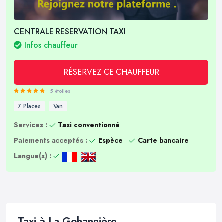
CENTRALE RESERVATION TAXI
Infos chauffeur
RÉSERVEZ CE CHAUFFEUR
5 étoiles
7 Places
Van
Services :
Taxi conventionné
Paiements acceptés :
Espèce
Carte bancaire
Langue(s) :
Taxi à La Gohannière