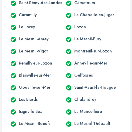
Saint-Rémy-des-Landes
Cametours
Carantilly
La Chapelle-en-Juger
Le Lorey
Lozon
Le Mesnil-Amey
Le Mesnil-Eury
Le Mesnil-Vigot
Montreuil-sur-Lozon
Remilly-sur-Lozon
Anneville-sur-Mer
Blainville-sur-Mer
Geffosses
Gouville-sur-Mer
Saint-Vaast-la-Hougue
Les Biards
Chalandrey
Isigny-le-Buat
La Mancellière
Le Mesnil-Boeufs
Le Mesnil-Thébault