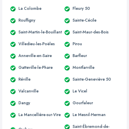
La Colombe
Fleury 50
Rouffigny
Sainte-Cécile
Saint-Martin-le-Bouillant
Saint-Maur-des-Bois
Villedieu-les-Poëles
Pirou
Anneville-en-Saire
Barfleur
Gatteville-le-Phare
Montfarville
Réville
Sainte-Geneviève 50
Valcanville
Le Vicel
Dangy
Gourfaleur
La Mancellière-sur-Vire
Le Mesnil-Herman
Saint-Ébremond-de-