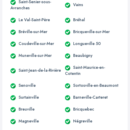
Saint-Senier-sous-
Vains
Avranches
Le Val-Saint-Père
Bréhal
Bréville-sur-Mer
Bricqueville-sur-Mer
Coudeville-sur-Mer
Longueville 50
Muneville-sur-Mer
Beaubigny
Saint-Maurice-en-
Saint-Jean-de-la-Rivière
Cotentin
Senoville
Sortosville-en-Beaumont
Surtainville
Barneville-Carteret
Breuville
Bricquebec
Magneville
Négreville