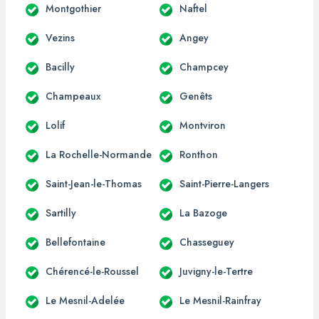
Montgothier
Naftel
Vezins
Angey
Bacilly
Champcey
Champeaux
Genêts
Lolif
Montviron
La Rochelle-Normande
Ronthon
Saint-Jean-le-Thomas
Saint-Pierre-Langers
Sartilly
La Bazoge
Bellefontaine
Chasseguey
Chérencé-le-Roussel
Juvigny-le-Tertre
Le Mesnil-Adelée
Le Mesnil-Rainfray