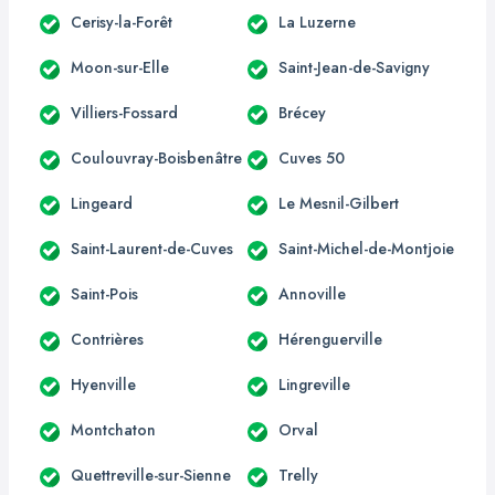
Cerisy-la-Forêt
La Luzerne
Moon-sur-Elle
Saint-Jean-de-Savigny
Villiers-Fossard
Brécey
Coulouvray-Boisbenâtre
Cuves 50
Lingeard
Le Mesnil-Gilbert
Saint-Laurent-de-Cuves
Saint-Michel-de-Montjoie
Saint-Pois
Annoville
Contrières
Hérenguerville
Hyenville
Lingreville
Montchaton
Orval
Quettreville-sur-Sienne
Trelly