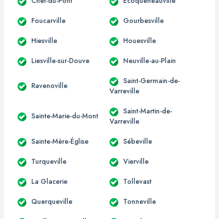
Chef-du-Pont
Écoqueneauville
Foucarville
Gourbesville
Hiesville
Houesville
Liesville-sur-Douve
Neuville-au-Plain
Saint-Germain-de-
Ravenoville
Varreville
Saint-Martin-de-
Sainte-Marie-du-Mont
Varreville
Sainte-Mère-Église
Sébeville
Turqueville
Vierville
La Glacerie
Tollevast
Querqueville
Tonneville