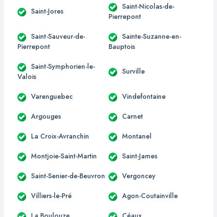
Saint-Nicolas-de-
Saint-Jores
Pierrepont
Saint-Sauveur-de-
Sainte-Suzanne-en-
Pierrepont
Bauptois
Saint-Symphorien-le-
Surville
Valois
Varenguebec
Vindefontaine
Argouges
Carnet
La Croix-Avranchin
Montanel
Montjoie-Saint-Martin
Saint-James
Saint-Senier-de-Beuvron
Vergoncey
Villiers-le-Pré
Agon-Coutainville
La Boulouze
Céaux