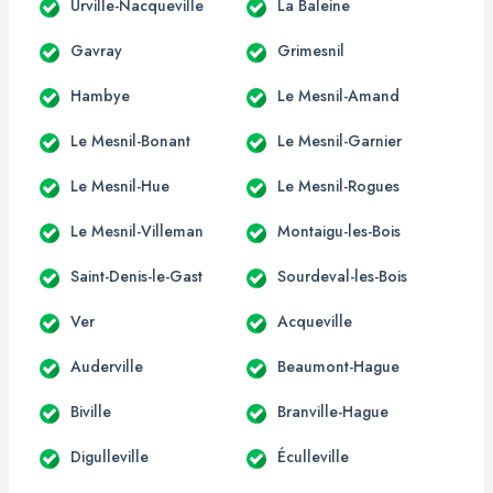
Urville-Nacqueville
La Baleine
Gavray
Grimesnil
Hambye
Le Mesnil-Amand
Le Mesnil-Bonant
Le Mesnil-Garnier
Le Mesnil-Hue
Le Mesnil-Rogues
Le Mesnil-Villeman
Montaigu-les-Bois
Saint-Denis-le-Gast
Sourdeval-les-Bois
Ver
Acqueville
Auderville
Beaumont-Hague
Biville
Branville-Hague
Digulleville
Éculleville