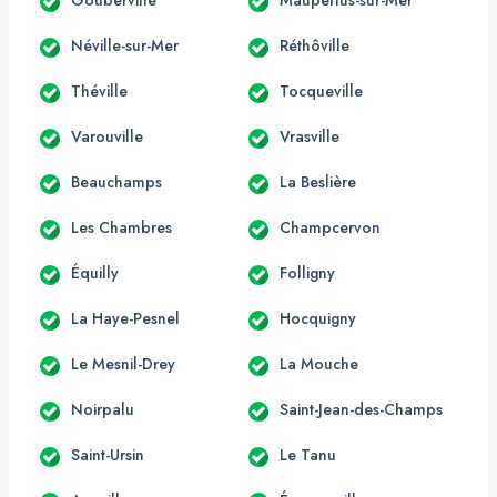
Néville-sur-Mer
Réthôville
Théville
Tocqueville
Varouville
Vrasville
Beauchamps
La Beslière
Les Chambres
Champcervon
Équilly
Folligny
La Haye-Pesnel
Hocquigny
Le Mesnil-Drey
La Mouche
Noirpalu
Saint-Jean-des-Champs
Saint-Ursin
Le Tanu