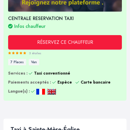
CENTRALE RESERVATION TAXI
Infos chauffeur
RÉSERVEZ CE CHAUFFEUR
5 étoiles
7 Places
Van
Services :
Taxi conventionné
Paiements acceptés :
Espèce
Carte bancaire
Langue(s) :
Taxi à Sainte-Mère-Église