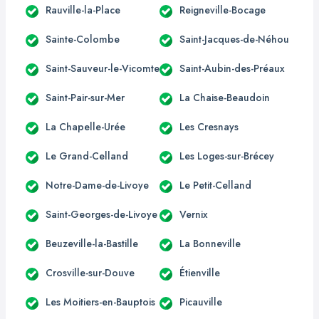
Rauville-la-Place
Reigneville-Bocage
Sainte-Colombe
Saint-Jacques-de-Néhou
Saint-Sauveur-le-Vicomte
Saint-Aubin-des-Préaux
Saint-Pair-sur-Mer
La Chaise-Beaudoin
La Chapelle-Urée
Les Cresnays
Le Grand-Celland
Les Loges-sur-Brécey
Notre-Dame-de-Livoye
Le Petit-Celland
Saint-Georges-de-Livoye
Vernix
Beuzeville-la-Bastille
La Bonneville
Crosville-sur-Douve
Étienville
Les Moitiers-en-Bauptois
Picauville