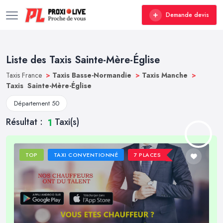
Demande devis
Liste des Taxis Sainte-Mère-Église
Taxis France
>
Taxis Basse-Normandie
>
Taxis Manche
>
Taxis Sainte-Mère-Église
Département 50
Résultat :
Taxi(s)
1
TOP
TAXI CONVENTIONNÉ
7 PLACES