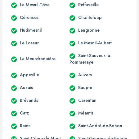
Le Mesnil-Tôve
Reffuveille
Cérences
Chanteloup
Hudimesnil
Lengronne
Le Loreur
Le Mesnil-Aubert
Saint-Sauveur-la-
La Meurdraquière
Pommeraye
Appeville
Auvers
Auxais
Baupte
Brévands
Carentan
Catz
Méautis
Raids
Saint-André-de-Bohon
Saint-Côme-du-Mont
Saint-Georges-de-Bohon