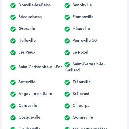
Donville-les-Bains
Benoîtville
Bricquebosq
Flamanville
Grosville
Héauville
Helleville
Pierreville 50
Les Pieux
Le Rozel
Saint-Germain-le-
Saint-Christophe-du-Foc
Gaillard
Sotteville
Tréauville
Angoville-en-Saire
Brillevast
Carneville
Clitourps
Cosqueville
Gonneville
Gouberville
Maupertus-sur-Mer