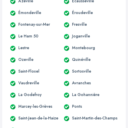
Azeville
Écausseville
Émondeville
Éroudeville
Fontenay-sur-Mer
Fresville
Le Ham 50
Joganville
Lestre
Montebourg
Ozeville
Quinéville
Saint-Floxel
Sortosville
Vaudreville
Avranches
La Godefroy
La Gohannière
Marcey-les-Grèves
Ponts
Saint-Jean-de-la-Haize
Saint-Martin-des-Champs