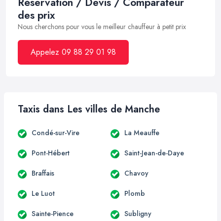
Réservation / Devis / Comparateur
des prix
Nous cherchons pour vous le meilleur chauffeur à petit prix
Appelez 09 88 29 01 98
Taxis dans Les villes de Manche
Condé-sur-Vire
La Meauffe
Pont-Hébert
Saint-Jean-de-Daye
Braffais
Chavoy
Le Luot
Plomb
Sainte-Pience
Subligny