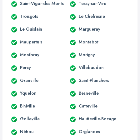
Saint-Vigor-des-Monts
Tessy-sur-Vire
Troisgots
Le Chefresne
Le Guislain
Margueray
Maupertuis
Montabot
Montbray
Morigny
Percy
Villebaudon
Granville
Saint-Planchers
Yquelon
Besneville
Biniville
Catteville
Golleville
Hautteville-Bocage
Néhou
Orglandes