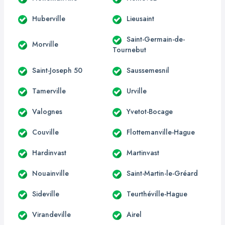
Huberville
Lieusaint
Saint-Germain-de-
Morville
Tournebut
Saint-Joseph 50
Saussemesnil
Tamerville
Urville
Valognes
Yvetot-Bocage
Couville
Flottemanville-Hague
Hardinvast
Martinvast
Nouainville
Saint-Martin-le-Gréard
Sideville
Teurthéville-Hague
Virandeville
Airel