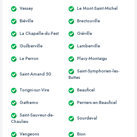
Vessey
Le Mont-Saint-Michel
Biéville
Brectouville
La Chapelle-du-Fest
Giéville
Guilberville
Lamberville
Le Perron
Placy-Montaigu
Saint-Symphorien-les-
Saint-Amand 50
Buttes
Torigni-sur-Vire
Beauficel
Gathemo
Perriers-en-Beauficel
Saint-Sauveur-de-
Sourdeval
Chaulieu
Vengeons
Bion