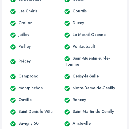
Les Chéris
Courtils
Crollon
Ducey
Juilley
Le Mesnil-Ozenne
Poilley
Pontaubault
Saint-Quentin-sur-le-
Précey
Homme
Camprond
Cerisy-la-Salle
Montpinchon
Notre-Dame-de-Cenilly
Ouville
Roncey
Saint-Denis-le-Vêtu
Saint-Martin-de-Cenilly
Savigny 50
Ancteville