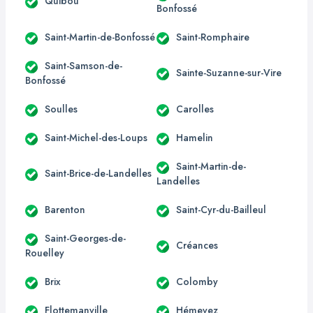
Quibou
Bonfossé
Saint-Martin-de-Bonfossé
Saint-Romphaire
Saint-Samson-de-
Sainte-Suzanne-sur-Vire
Bonfossé
Soulles
Carolles
Saint-Michel-des-Loups
Hamelin
Saint-Martin-de-
Saint-Brice-de-Landelles
Landelles
Barenton
Saint-Cyr-du-Bailleul
Saint-Georges-de-
Créances
Rouelley
Brix
Colomby
Flottemanville
Hémevez