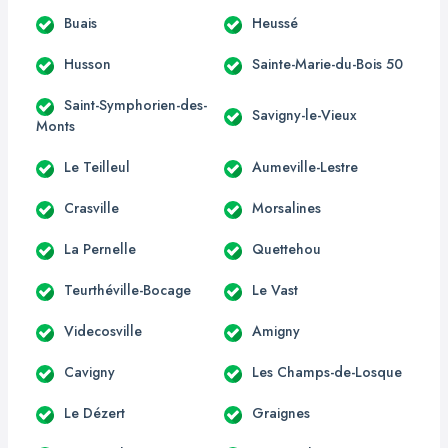
Buais
Heussé
Husson
Sainte-Marie-du-Bois 50
Saint-Symphorien-des-
Savigny-le-Vieux
Monts
Le Teilleul
Aumeville-Lestre
Crasville
Morsalines
La Pernelle
Quettehou
Teurthéville-Bocage
Le Vast
Videcosville
Amigny
Cavigny
Les Champs-de-Losque
Le Dézert
Graignes