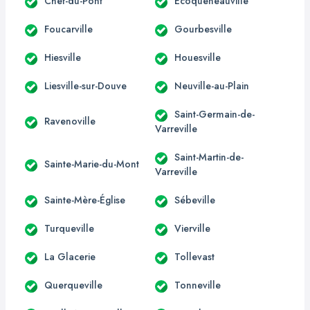
Chef-du-Pont
Écoqueneauville
Foucarville
Gourbesville
Hiesville
Houesville
Liesville-sur-Douve
Neuville-au-Plain
Saint-Germain-de-
Ravenoville
Varreville
Saint-Martin-de-
Sainte-Marie-du-Mont
Varreville
Sainte-Mère-Église
Sébeville
Turqueville
Vierville
La Glacerie
Tollevast
Querqueville
Tonneville