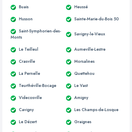
Buais
Heussé
Husson
Sainte-Marie-du-Bois 50
Saint-Symphorien-des-
Savigny-le-Vieux
Monts
Le Teilleul
Aumeville-Lestre
Crasville
Morsalines
La Pernelle
Quettehou
Teurthéville-Bocage
Le Vast
Videcosville
Amigny
Cavigny
Les Champs-de-Losque
Le Dézert
Graignes