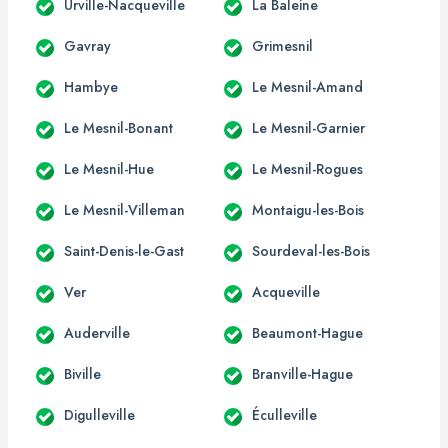
Urville-Nacqueville
La Baleine
Gavray
Grimesnil
Hambye
Le Mesnil-Amand
Le Mesnil-Bonant
Le Mesnil-Garnier
Le Mesnil-Hue
Le Mesnil-Rogues
Le Mesnil-Villeman
Montaigu-les-Bois
Saint-Denis-le-Gast
Sourdeval-les-Bois
Ver
Acqueville
Auderville
Beaumont-Hague
Biville
Branville-Hague
Digulleville
Éculleville