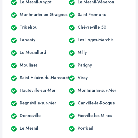
Le Mesnil-Angot
Le Mesnil-Véneron
Montmartin-en-Graignes
Saint-Fromond
Tribehou
Chèvreville 50
Lapenty
Les Loges-Marchis
Le Mesnillard
Milly
Moulines
Parigny
Saint-Hilaire-du-Harcouët
Virey
Hauteville-sur-Mer
Montmartin-sur-Mer
Regnéville-sur-Mer
Canville-la-Rocque
Denneville
Fierville-les-Mines
Le Mesnil
Portbail