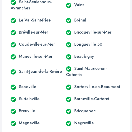
Saint-Senier-sous-
Vains
Avranches
Le Val-Saint-Père
Bréhal
Bréville-sur-Mer
Bricqueville-sur-Mer
Coudeville-sur-Mer
Longueville 50
Muneville-sur-Mer
Beaubigny
Saint-Maurice-en-
Saint-Jean-de-la-Rivière
Cotentin
Senoville
Sortosville-en-Beaumont
Surtainville
Barneville-Carteret
Breuville
Bricquebec
Magneville
Négreville