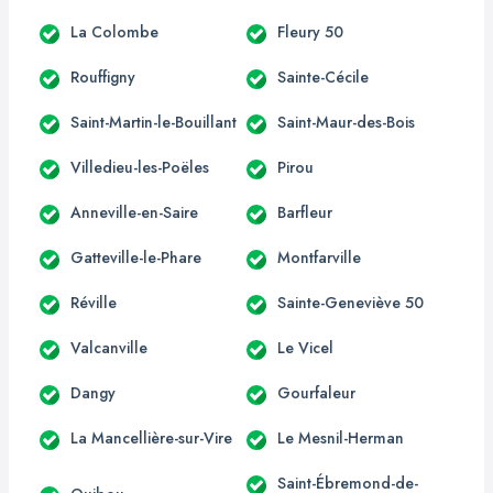
La Colombe
Fleury 50
Rouffigny
Sainte-Cécile
Saint-Martin-le-Bouillant
Saint-Maur-des-Bois
Villedieu-les-Poëles
Pirou
Anneville-en-Saire
Barfleur
Gatteville-le-Phare
Montfarville
Réville
Sainte-Geneviève 50
Valcanville
Le Vicel
Dangy
Gourfaleur
La Mancellière-sur-Vire
Le Mesnil-Herman
Saint-Ébremond-de-