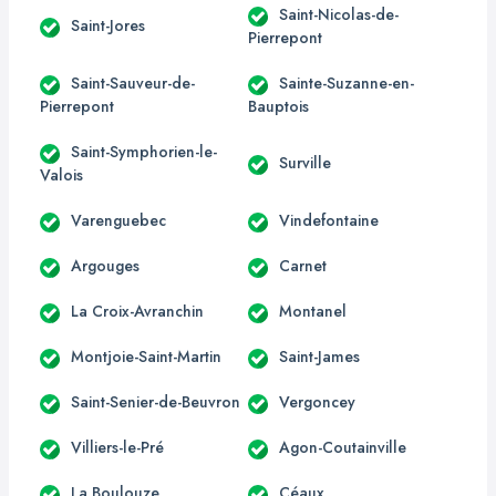
Saint-Nicolas-de-
Saint-Jores
Pierrepont
Saint-Sauveur-de-
Sainte-Suzanne-en-
Pierrepont
Bauptois
Saint-Symphorien-le-
Surville
Valois
Varenguebec
Vindefontaine
Argouges
Carnet
La Croix-Avranchin
Montanel
Montjoie-Saint-Martin
Saint-James
Saint-Senier-de-Beuvron
Vergoncey
Villiers-le-Pré
Agon-Coutainville
La Boulouze
Céaux