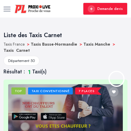
Demande devis
Liste des Taxis Carnet
Taxis France
>
Taxis Basse-Normandie
>
Taxis Manche
>
Taxis Carnet
Département 50
Résultat :
Taxi(s)
1
TOP
TAXI CONVENTIONNÉ
7 PLACES