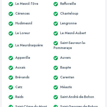
Le Mesnil-Tôve
Reffuveille
Cérences
Chanteloup
Hudimesnil
Lengronne
Le Loreur
Le Mesnil-Aubert
Saint-Sauveur-la-
La Meurdraquière
Pommeraye
Appeville
Auvers
Auxais
Baupte
Brévands
Carentan
Catz
Méautis
Raids
Saint-André-de-Bohon
Saint-Côme-du-Mont
Saint-Georges-de-Bohon