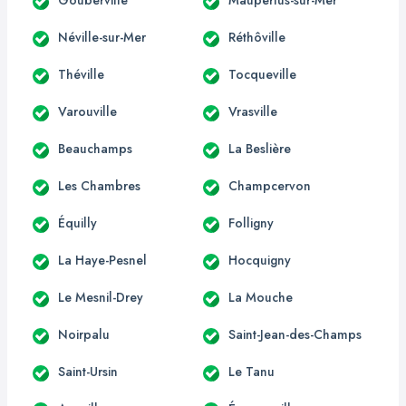
Néville-sur-Mer
Réthôville
Théville
Tocqueville
Varouville
Vrasville
Beauchamps
La Beslière
Les Chambres
Champcervon
Équilly
Folligny
La Haye-Pesnel
Hocquigny
Le Mesnil-Drey
La Mouche
Noirpalu
Saint-Jean-des-Champs
Saint-Ursin
Le Tanu