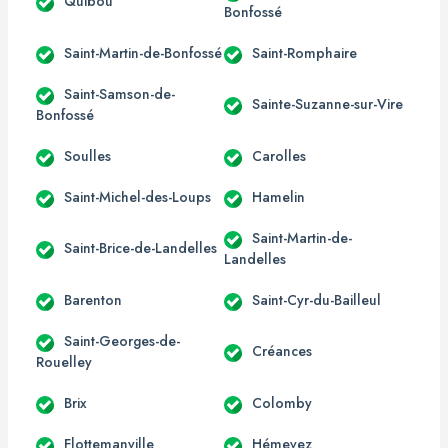
Quibou
Bonfossé
Saint-Martin-de-Bonfossé
Saint-Romphaire
Saint-Samson-de-
Sainte-Suzanne-sur-Vire
Bonfossé
Soulles
Carolles
Saint-Michel-des-Loups
Hamelin
Saint-Martin-de-
Saint-Brice-de-Landelles
Landelles
Barenton
Saint-Cyr-du-Bailleul
Saint-Georges-de-
Créances
Rouelley
Brix
Colomby
Flottemanville
Hémevez