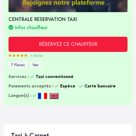
CENTRALE RESERVATION TAXI
Infos chauffeur
RÉSERVEZ CE CHAUFFEUR
5 étoiles
7 Places
Van
Services :
Taxi conventionné
Paiements acceptés :
Espèce
Carte bancaire
Langue(s) :
Taxi à Carnet