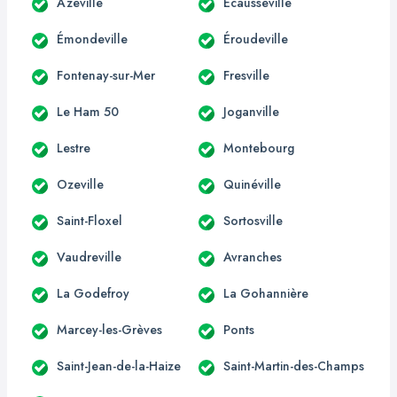
Azeville
Écausseville
Émondeville
Éroudeville
Fontenay-sur-Mer
Fresville
Le Ham 50
Joganville
Lestre
Montebourg
Ozeville
Quinéville
Saint-Floxel
Sortosville
Vaudreville
Avranches
La Godefroy
La Gohannière
Marcey-les-Grèves
Ponts
Saint-Jean-de-la-Haize
Saint-Martin-des-Champs