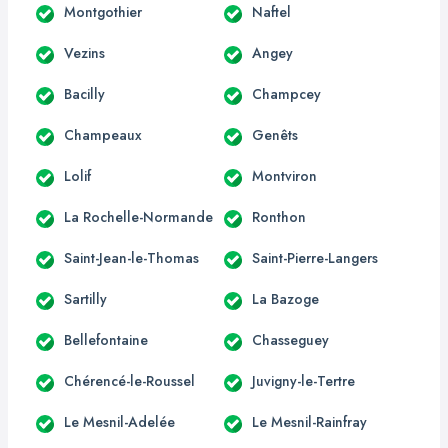
Montgothier
Naftel
Vezins
Angey
Bacilly
Champcey
Champeaux
Genêts
Lolif
Montviron
La Rochelle-Normande
Ronthon
Saint-Jean-le-Thomas
Saint-Pierre-Langers
Sartilly
La Bazoge
Bellefontaine
Chasseguey
Chérencé-le-Roussel
Juvigny-le-Tertre
Le Mesnil-Adelée
Le Mesnil-Rainfray