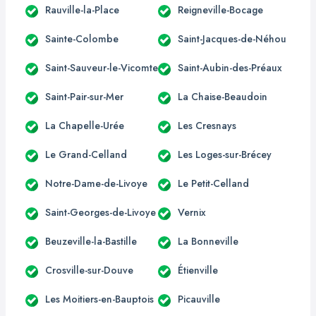
Rauville-la-Place
Reigneville-Bocage
Sainte-Colombe
Saint-Jacques-de-Néhou
Saint-Sauveur-le-Vicomte
Saint-Aubin-des-Préaux
Saint-Pair-sur-Mer
La Chaise-Beaudoin
La Chapelle-Urée
Les Cresnays
Le Grand-Celland
Les Loges-sur-Brécey
Notre-Dame-de-Livoye
Le Petit-Celland
Saint-Georges-de-Livoye
Vernix
Beuzeville-la-Bastille
La Bonneville
Crosville-sur-Douve
Étienville
Les Moitiers-en-Bauptois
Picauville