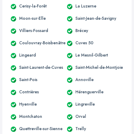
Cerisy-la-Forêt
La Luzerne
Moon-sur-Elle
Saint-Jean-de-Savigny
Villiers-Fossard
Brécey
Coulouvray-Boisbenâtre
Cuves 50
Lingeard
Le Mesnil-Gilbert
Saint-Laurent-de-Cuves
Saint-Michel-de-Montjoie
Saint-Pois
Annoville
Contrières
Hérenguerville
Hyenville
Lingreville
Montchaton
Orval
Quettreville-sur-Sienne
Trelly