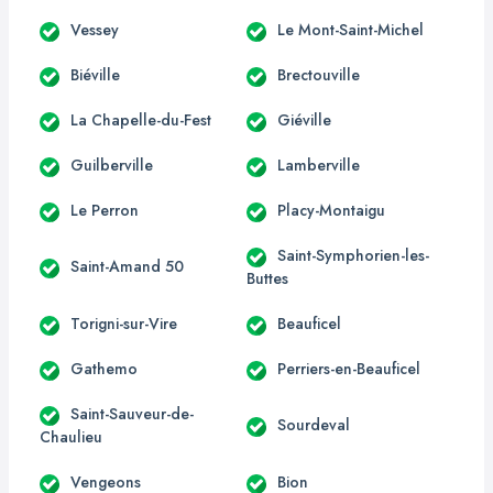
Vessey
Le Mont-Saint-Michel
Biéville
Brectouville
La Chapelle-du-Fest
Giéville
Guilberville
Lamberville
Le Perron
Placy-Montaigu
Saint-Symphorien-les-
Saint-Amand 50
Buttes
Torigni-sur-Vire
Beauficel
Gathemo
Perriers-en-Beauficel
Saint-Sauveur-de-
Sourdeval
Chaulieu
Vengeons
Bion