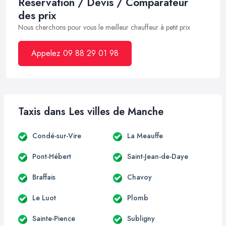
Réservation / Devis / Comparateur
des prix
Nous cherchons pour vous le meilleur chauffeur à petit prix
Appelez 09 88 29 01 98
Taxis dans Les villes de Manche
Condé-sur-Vire
La Meauffe
Pont-Hébert
Saint-Jean-de-Daye
Braffais
Chavoy
Le Luot
Plomb
Sainte-Pience
Subligny