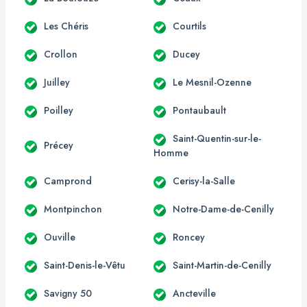
Les Chéris
Courtils
Crollon
Ducey
Juilley
Le Mesnil-Ozenne
Poilley
Pontaubault
Saint-Quentin-sur-le-
Précey
Homme
Camprond
Cerisy-la-Salle
Montpinchon
Notre-Dame-de-Cenilly
Ouville
Roncey
Saint-Denis-le-Vêtu
Saint-Martin-de-Cenilly
Savigny 50
Ancteville