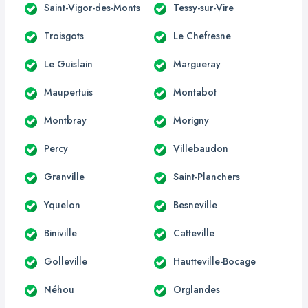
Saint-Vigor-des-Monts
Tessy-sur-Vire
Troisgots
Le Chefresne
Le Guislain
Margueray
Maupertuis
Montabot
Montbray
Morigny
Percy
Villebaudon
Granville
Saint-Planchers
Yquelon
Besneville
Biniville
Catteville
Golleville
Hautteville-Bocage
Néhou
Orglandes