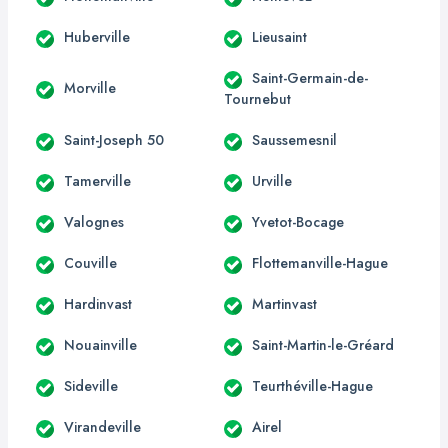
Huberville
Lieusaint
Saint-Germain-de-
Morville
Tournebut
Saint-Joseph 50
Saussemesnil
Tamerville
Urville
Valognes
Yvetot-Bocage
Couville
Flottemanville-Hague
Hardinvast
Martinvast
Nouainville
Saint-Martin-le-Gréard
Sideville
Teurthéville-Hague
Virandeville
Airel