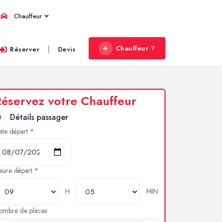
Chauffeur
Chauffeur ?
|
Réserver
Devis
éservez votre Chauffeur
Détails passager
ate départ *
eure départ *
H
MIN
ombre de places