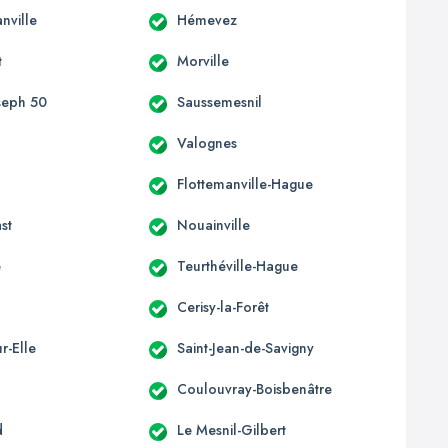
nville
Hémevez
t
Morville
oseph 50
Saussemesnil
Valognes
e
Flottemanville-Hague
st
Nouainville
e
Teurthéville-Hague
Cerisy-la-Forêt
r-Elle
Saint-Jean-de-Savigny
Coulouvray-Boisbenâtre
d
Le Mesnil-Gilbert