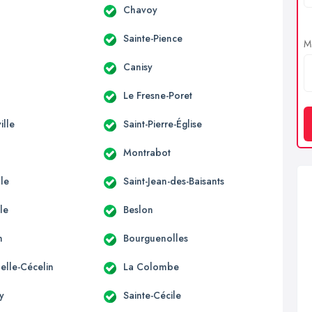
Chavoy
Sainte-Pience
Me
d
Canisy
Le Fresne-Poret
ille
Saint-Pierre-Église
Montrabot
lle
Saint-Jean-des-Baisants
le
Beslon
n
Bourguenolles
elle-Cécelin
La Colombe
y
Sainte-Cécile