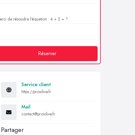
rci de résoudre l'équation : 4 + 2 = ?
Réserver
Service client
https://proxilive.fr
Mail
contact@proxilive.fr
Partager