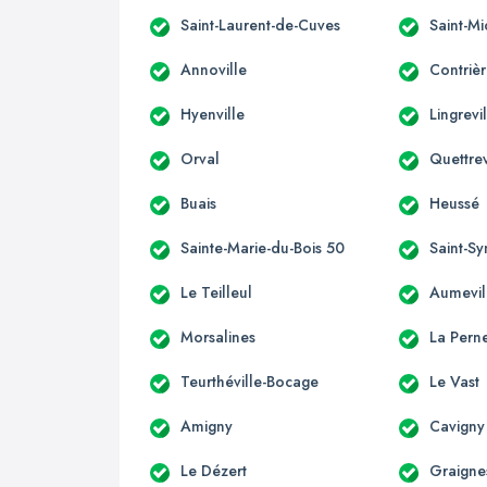
Saint-Laurent-de-Cuves
Saint-M
Annoville
Contriè
Hyenville
Lingrevi
Orval
Quettrev
Buais
Heussé
Sainte-Marie-du-Bois 50
Saint-S
Le Teilleul
Aumevil
Morsalines
La Perne
Teurthéville-Bocage
Le Vast
Amigny
Cavigny
Le Dézert
Graigne