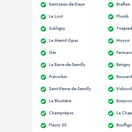
Saint-Jean-de-Daye
Braffais
Le Luot
Plomb
Subligny
Tirepie
Le Mesnil-Opac
Moyon
Ger
Fermanv
La Barre-de-Semilly
Bérigny
Précorbin
Rouxevi
Saint-Pierre-de-Semilly
Vidouvil
La Bloutière
Boisyvo
Champrépus
La Chap
Fleury 50
Rouffign