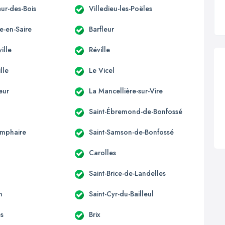
ur-des-Bois
Villedieu-les-Poëles
e-en-Saire
Barfleur
ille
Réville
lle
Le Vicel
eur
La Mancellière-sur-Vire
Saint-Ébremond-de-Bonfossé
omphaire
Saint-Samson-de-Bonfossé
Carolles
n
Saint-Brice-de-Landelles
n
Saint-Cyr-du-Bailleul
s
Brix