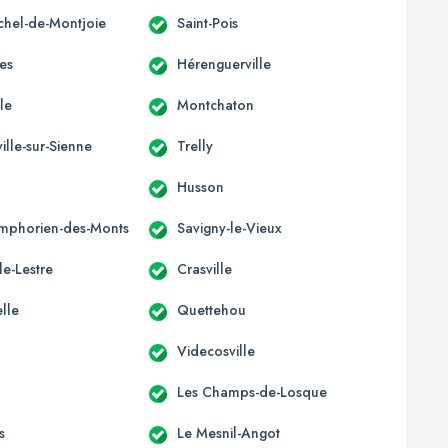
ichel-de-Montjoie
Saint-Pois
res
Hérenguerville
lle
Montchaton
ille-sur-Sienne
Trelly
Husson
ymphorien-des-Monts
Savigny-le-Vieux
le-Lestre
Crasville
lle
Quettehou
Videcosville
Les Champs-de-Losque
s
Le Mesnil-Angot