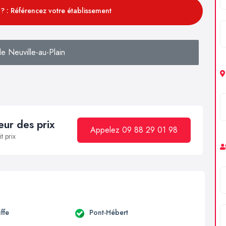
? : Référencez votre établissement
e Neuville-au-Plain
ur des prix
Appelez 09 88 29 01 98
t prix
ffe
Pont-Hébert