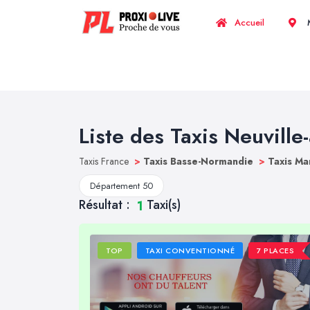
Accueil
M
Liste des Taxis Neuville
Taxis France
>
Taxis Basse-Normandie
>
Taxis M
Département 50
Résultat :
Taxi(s)
1
TOP
TAXI CONVENTIONNÉ
7 PLACES