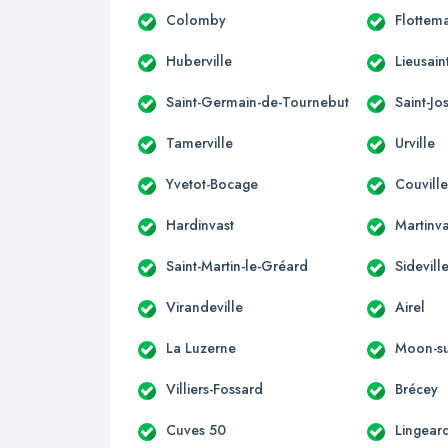
Colomby
Flottema
Huberville
Lieusain
Saint-Germain-de-Tournebut
Saint-J
Tamerville
Urville
Yvetot-Bocage
Couvill
Hardinvast
Martinva
Saint-Martin-le-Gréard
Sidevill
Virandeville
Airel
La Luzerne
Moon-su
Villiers-Fossard
Brécey
Cuves 50
Lingear