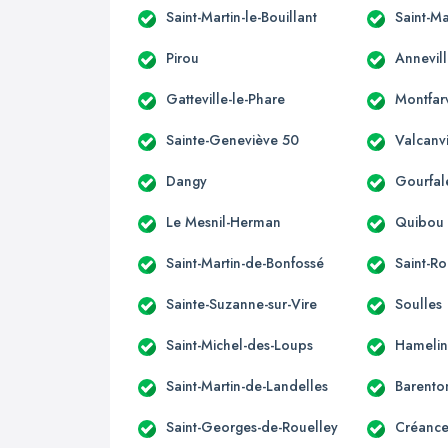
Saint-Martin-le-Bouillant
Saint-Ma
Pirou
Annevill
Gatteville-le-Phare
Montfarv
Sainte-Geneviève 50
Valcanvi
Dangy
Gourfal
Le Mesnil-Herman
Quibou
Saint-Martin-de-Bonfossé
Saint-R
Sainte-Suzanne-sur-Vire
Soulles
Saint-Michel-des-Loups
Hameli
Saint-Martin-de-Landelles
Barento
Saint-Georges-de-Rouelley
Créance