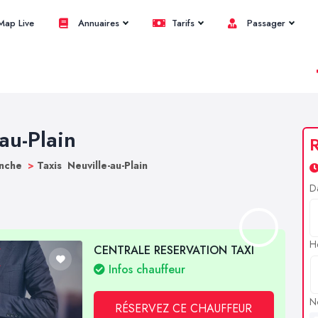
ap Live
Annuaires
Tarifs
Passager
-au-Plain
R
anche
>
Taxis Neuville-au-Plain
D
H
CENTRALE RESERVATION TAXI
Infos chauffeur
N
RÉSERVEZ CE CHAUFFEUR