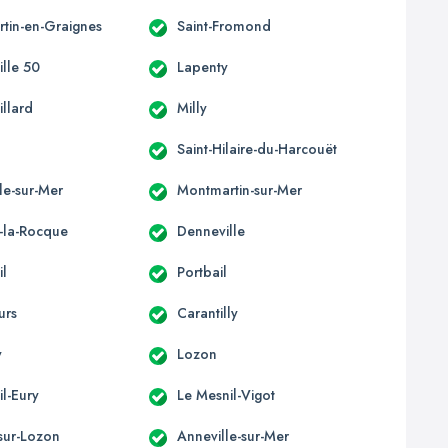
tin-en-Graignes
Saint-Fromond
ille 50
Lapenty
illard
Milly
Saint-Hilaire-du-Harcouët
le-sur-Mer
Montmartin-sur-Mer
e-la-Rocque
Denneville
il
Portbail
urs
Carantilly
y
Lozon
l-Eury
Le Mesnil-Vigot
-sur-Lozon
Anneville-sur-Mer