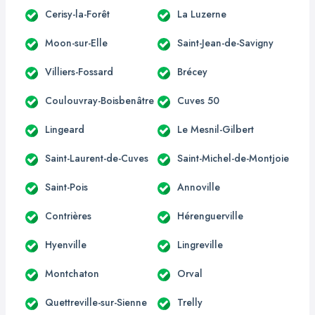
Cerisy-la-Forêt
La Luzerne
Moon-sur-Elle
Saint-Jean-de-Savigny
Villiers-Fossard
Brécey
Coulouvray-Boisbenâtre
Cuves 50
Lingeard
Le Mesnil-Gilbert
Saint-Laurent-de-Cuves
Saint-Michel-de-Montjoie
Saint-Pois
Annoville
Contrières
Hérenguerville
Hyenville
Lingreville
Montchaton
Orval
Quettreville-sur-Sienne
Trelly