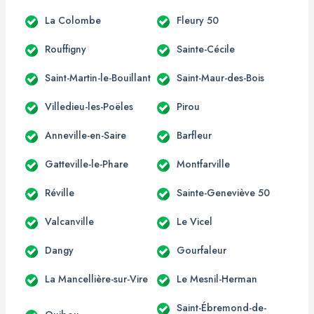
La Colombe
Fleury 50
Rouffigny
Sainte-Cécile
Saint-Martin-le-Bouillant
Saint-Maur-des-Bois
Villedieu-les-Poëles
Pirou
Anneville-en-Saire
Barfleur
Gatteville-le-Phare
Montfarville
Réville
Sainte-Geneviève 50
Valcanville
Le Vicel
Dangy
Gourfaleur
La Mancellière-sur-Vire
Le Mesnil-Herman
Saint-Ébremond-de-