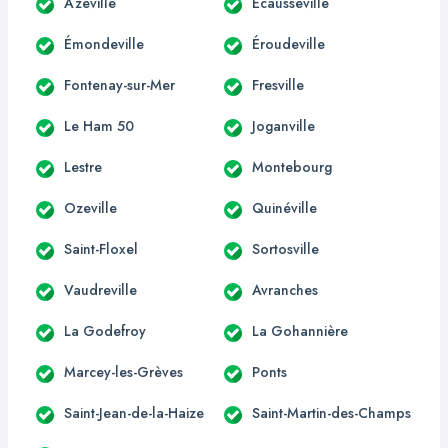
Azeville
Écausseville
Émondeville
Éroudeville
Fontenay-sur-Mer
Fresville
Le Ham 50
Joganville
Lestre
Montebourg
Ozeville
Quinéville
Saint-Floxel
Sortosville
Vaudreville
Avranches
La Godefroy
La Gohannière
Marcey-les-Grèves
Ponts
Saint-Jean-de-la-Haize
Saint-Martin-des-Champs