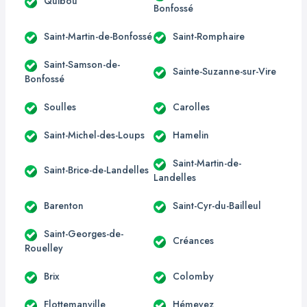
Quibou
Bonfossé
Saint-Martin-de-Bonfossé
Saint-Romphaire
Saint-Samson-de-
Sainte-Suzanne-sur-Vire
Bonfossé
Soulles
Carolles
Saint-Michel-des-Loups
Hamelin
Saint-Martin-de-
Saint-Brice-de-Landelles
Landelles
Barenton
Saint-Cyr-du-Bailleul
Saint-Georges-de-
Créances
Rouelley
Brix
Colomby
Flottemanville
Hémevez