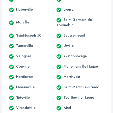
Huberville
Lieusaint
Saint-Germain-de-
Morville
Tournebut
Saint-Joseph 50
Saussemesnil
Tamerville
Urville
Valognes
Yvetot-Bocage
Couville
Flottemanville-Hague
Hardinvast
Martinvast
Nouainville
Saint-Martin-le-Gréard
Sideville
Teurthéville-Hague
Virandeville
Airel