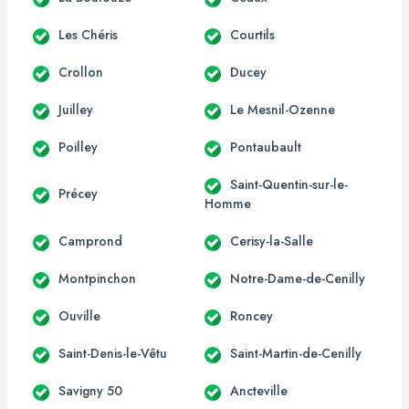
Les Chéris
Courtils
Crollon
Ducey
Juilley
Le Mesnil-Ozenne
Poilley
Pontaubault
Saint-Quentin-sur-le-
Précey
Homme
Camprond
Cerisy-la-Salle
Montpinchon
Notre-Dame-de-Cenilly
Ouville
Roncey
Saint-Denis-le-Vêtu
Saint-Martin-de-Cenilly
Savigny 50
Ancteville