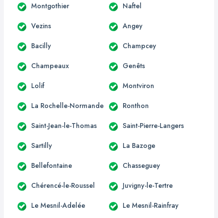
Montgothier
Naftel
Vezins
Angey
Bacilly
Champcey
Champeaux
Genêts
Lolif
Montviron
La Rochelle-Normande
Ronthon
Saint-Jean-le-Thomas
Saint-Pierre-Langers
Sartilly
La Bazoge
Bellefontaine
Chasseguey
Chérencé-le-Roussel
Juvigny-le-Tertre
Le Mesnil-Adelée
Le Mesnil-Rainfray