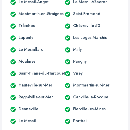
Le Mesnil-Angot
Le Mesnil-Véneron
Montmartin-en-Graignes
Saint-Fromond
Tribehou
Chèvreville 50
Lapenty
Les Loges-Marchis
Le Mesnillard
Milly
Moulines
Parigny
Saint-Hilaire-du-Harcouët
Virey
Hauteville-sur-Mer
Montmartin-sur-Mer
Regnéville-sur-Mer
Canville-la-Rocque
Denneville
Fierville-les-Mines
Le Mesnil
Portbail