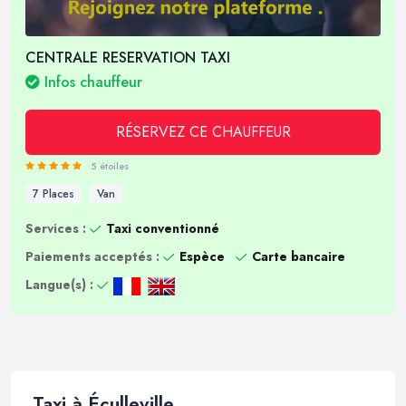
CENTRALE RESERVATION TAXI
Infos chauffeur
RÉSERVEZ CE CHAUFFEUR
5 étoiles
7 Places
Van
Services :
Taxi conventionné
Paiements acceptés :
Espèce
Carte bancaire
Langue(s) :
Taxi à Éculleville