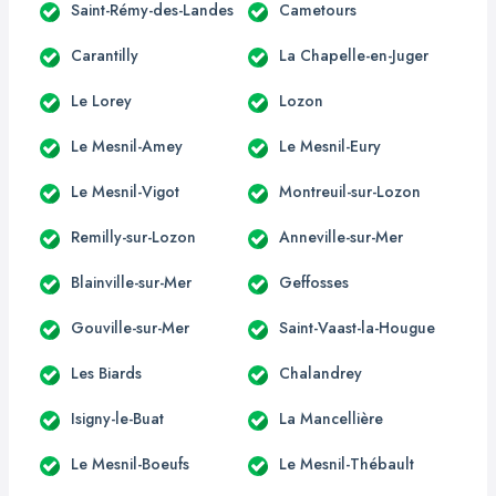
Saint-Rémy-des-Landes
Cametours
Carantilly
La Chapelle-en-Juger
Le Lorey
Lozon
Le Mesnil-Amey
Le Mesnil-Eury
Le Mesnil-Vigot
Montreuil-sur-Lozon
Remilly-sur-Lozon
Anneville-sur-Mer
Blainville-sur-Mer
Geffosses
Gouville-sur-Mer
Saint-Vaast-la-Hougue
Les Biards
Chalandrey
Isigny-le-Buat
La Mancellière
Le Mesnil-Boeufs
Le Mesnil-Thébault