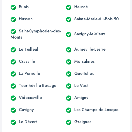
Buais
Heussé
Husson
Sainte-Marie-du-Bois 50
Saint-Symphorien-des-
Savigny-le-Vieux
Monts
Le Teilleul
Aumeville-Lestre
Crasville
Morsalines
La Pernelle
Quettehou
Teurthéville-Bocage
Le Vast
Videcosville
Amigny
Cavigny
Les Champs-de-Losque
Le Dézert
Graignes