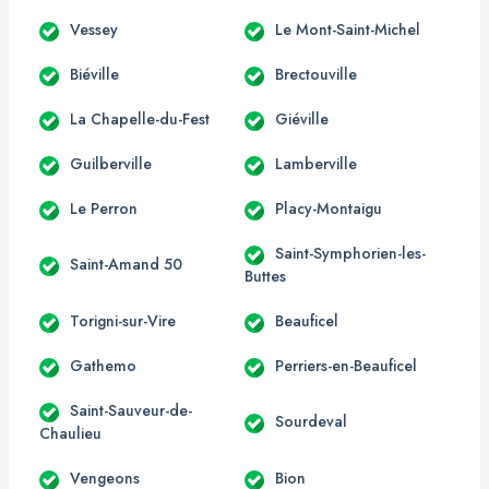
Vessey
Le Mont-Saint-Michel
Biéville
Brectouville
La Chapelle-du-Fest
Giéville
Guilberville
Lamberville
Le Perron
Placy-Montaigu
Saint-Symphorien-les-
Saint-Amand 50
Buttes
Torigni-sur-Vire
Beauficel
Gathemo
Perriers-en-Beauficel
Saint-Sauveur-de-
Sourdeval
Chaulieu
Vengeons
Bion