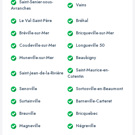
Saint-Senier-sous-
Vains
Avranches
Le Val-Saint-Père
Bréhal
Bréville-sur-Mer
Bricqueville-sur-Mer
Coudeville-sur-Mer
Longueville 50
Muneville-sur-Mer
Beaubigny
Saint-Maurice-en-
Saint-Jean-de-la-Rivière
Cotentin
Senoville
Sortosville-en-Beaumont
Surtainville
Barneville-Carteret
Breuville
Bricquebec
Magneville
Négreville