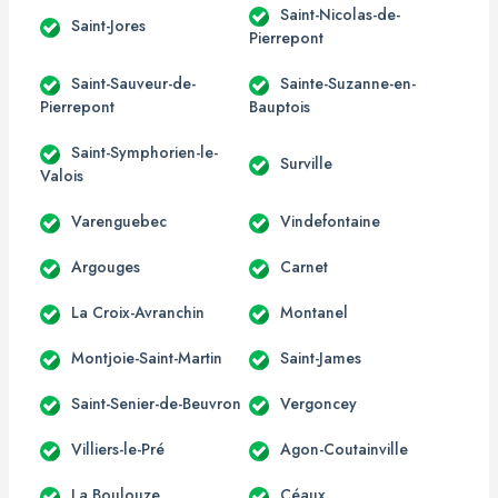
Saint-Nicolas-de-
Saint-Jores
Pierrepont
Saint-Sauveur-de-
Sainte-Suzanne-en-
Pierrepont
Bauptois
Saint-Symphorien-le-
Surville
Valois
Varenguebec
Vindefontaine
Argouges
Carnet
La Croix-Avranchin
Montanel
Montjoie-Saint-Martin
Saint-James
Saint-Senier-de-Beuvron
Vergoncey
Villiers-le-Pré
Agon-Coutainville
La Boulouze
Céaux