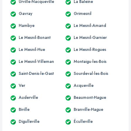
Urville-Nacqueville
La Baleine
Gavray
Grimesnil
Hambye
Le Mesnil-Amand
Le Mesnil-Bonant
Le Mesnil-Garnier
Le Mesnil-Hue
Le Mesnil-Rogues
Le Mesnil-Villeman
Montaigu-les-Bois
Saint-Denis-le-Gast
Sourdeval-les-Bois
Ver
Acqueville
Auderville
Beaumont-Hague
Biville
Branville-Hague
Digulleville
Éculleville