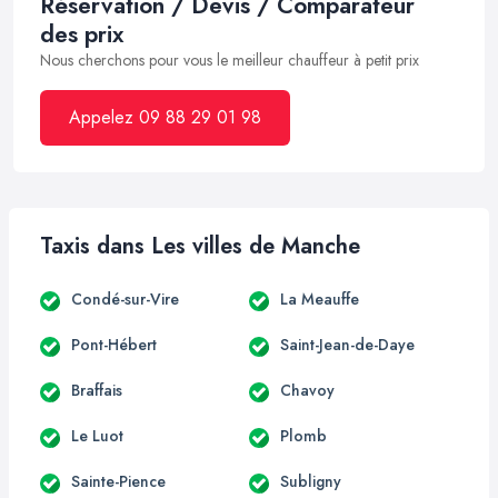
Réservation / Devis / Comparateur
des prix
Nous cherchons pour vous le meilleur chauffeur à petit prix
Appelez 09 88 29 01 98
Taxis dans Les villes de Manche
Condé-sur-Vire
La Meauffe
Pont-Hébert
Saint-Jean-de-Daye
Braffais
Chavoy
Le Luot
Plomb
Sainte-Pience
Subligny