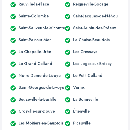
Rauville-la-Place
Reigneville-Bocage
Sainte-Colombe
Saint-Jacques-de-Néhou
Saint-Sauveur-le-Vicomte
Saint-Aubin-des-Préaux
Saint-Pair-sur-Mer
La Chaise-Beaudoin
La Chapelle-Urée
Les Cresnays
Le Grand-Celland
Les Loges-sur-Brécey
Notre-Dame-de-Livoye
Le Petit-Celland
Saint-Georges-de-Livoye
Vernix
Beuzeville-la-Bastille
La Bonneville
Crosville-sur-Douve
Étienville
Les Moitiers-en-Bauptois
Picauville