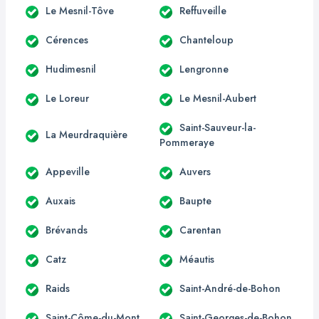
Le Mesnil-Tôve
Reffuveille
Cérences
Chanteloup
Hudimesnil
Lengronne
Le Loreur
Le Mesnil-Aubert
Saint-Sauveur-la-
La Meurdraquière
Pommeraye
Appeville
Auvers
Auxais
Baupte
Brévands
Carentan
Catz
Méautis
Raids
Saint-André-de-Bohon
Saint-Côme-du-Mont
Saint-Georges-de-Bohon