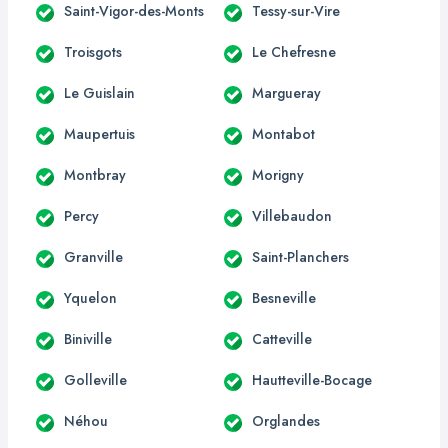
Saint-Vigor-des-Monts
Tessy-sur-Vire
Troisgots
Le Chefresne
Le Guislain
Margueray
Maupertuis
Montabot
Montbray
Morigny
Percy
Villebaudon
Granville
Saint-Planchers
Yquelon
Besneville
Biniville
Catteville
Golleville
Hautteville-Bocage
Néhou
Orglandes