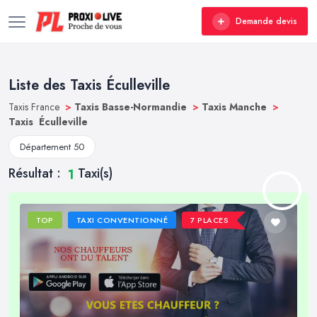
Demande devis
Liste des Taxis Éculleville
Taxis France
>
Taxis Basse-Normandie
>
Taxis Manche
>
Taxis Éculleville
Département 50
Résultat :
Taxi(s)
1
TOP
TAXI CONVENTIONNÉ
7 PLACES