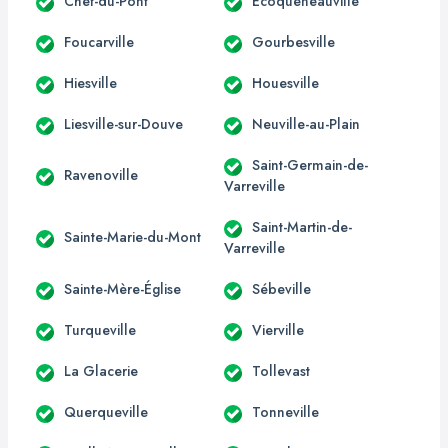
Chef-du-Pont
Écoqueneauville
Foucarville
Gourbesville
Hiesville
Houesville
Liesville-sur-Douve
Neuville-au-Plain
Saint-Germain-de-
Ravenoville
Varreville
Saint-Martin-de-
Sainte-Marie-du-Mont
Varreville
Sainte-Mère-Église
Sébeville
Turqueville
Vierville
La Glacerie
Tollevast
Querqueville
Tonneville