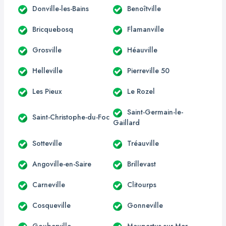
Donville-les-Bains
Benoîtville
Bricquebosq
Flamanville
Grosville
Héauville
Helleville
Pierreville 50
Les Pieux
Le Rozel
Saint-Germain-le-
Saint-Christophe-du-Foc
Gaillard
Sotteville
Tréauville
Angoville-en-Saire
Brillevast
Carneville
Clitourps
Cosqueville
Gonneville
Gouberville
Maupertus-sur-Mer