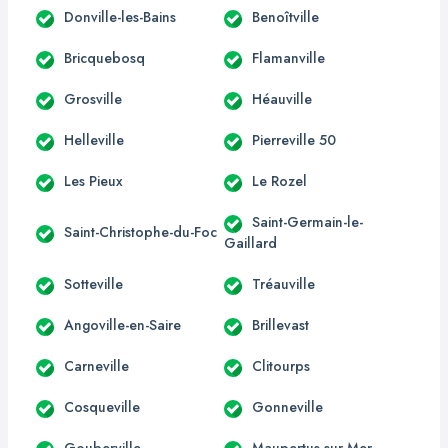
Donville-les-Bains
Benoîtville
Bricquebosq
Flamanville
Grosville
Héauville
Helleville
Pierreville 50
Les Pieux
Le Rozel
Saint-Germain-le-
Saint-Christophe-du-Foc
Gaillard
Sotteville
Tréauville
Angoville-en-Saire
Brillevast
Carneville
Clitourps
Cosqueville
Gonneville
Gouberville
Maupertus-sur-Mer