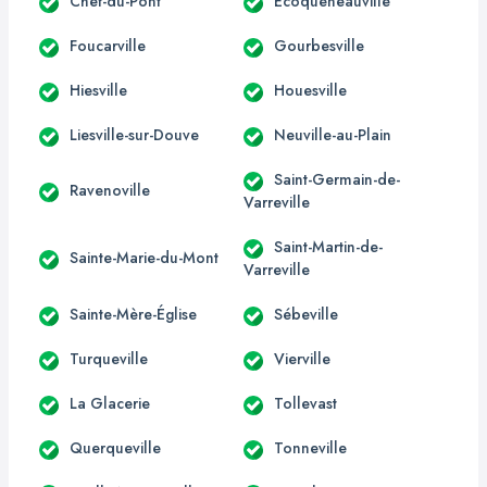
Chef-du-Pont
Écoqueneauville
Foucarville
Gourbesville
Hiesville
Houesville
Liesville-sur-Douve
Neuville-au-Plain
Saint-Germain-de-
Ravenoville
Varreville
Saint-Martin-de-
Sainte-Marie-du-Mont
Varreville
Sainte-Mère-Église
Sébeville
Turqueville
Vierville
La Glacerie
Tollevast
Querqueville
Tonneville