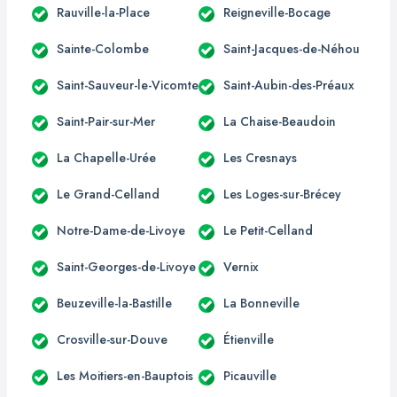
Rauville-la-Place
Reigneville-Bocage
Sainte-Colombe
Saint-Jacques-de-Néhou
Saint-Sauveur-le-Vicomte
Saint-Aubin-des-Préaux
Saint-Pair-sur-Mer
La Chaise-Beaudoin
La Chapelle-Urée
Les Cresnays
Le Grand-Celland
Les Loges-sur-Brécey
Notre-Dame-de-Livoye
Le Petit-Celland
Saint-Georges-de-Livoye
Vernix
Beuzeville-la-Bastille
La Bonneville
Crosville-sur-Douve
Étienville
Les Moitiers-en-Bauptois
Picauville