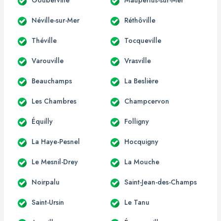
Néville-sur-Mer
Réthôville
Théville
Tocqueville
Varouville
Vrasville
Beauchamps
La Beslière
Les Chambres
Champcervon
Équilly
Folligny
La Haye-Pesnel
Hocquigny
Le Mesnil-Drey
La Mouche
Noirpalu
Saint-Jean-des-Champs
Saint-Ursin
Le Tanu