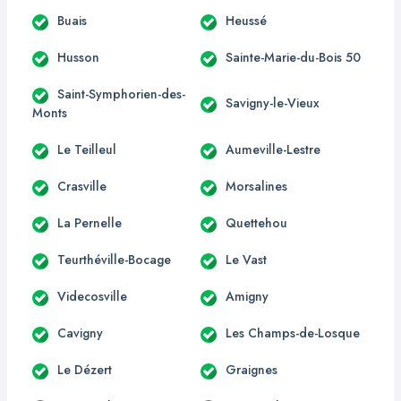
Buais
Heussé
Husson
Sainte-Marie-du-Bois 50
Saint-Symphorien-des-
Savigny-le-Vieux
Monts
Le Teilleul
Aumeville-Lestre
Crasville
Morsalines
La Pernelle
Quettehou
Teurthéville-Bocage
Le Vast
Videcosville
Amigny
Cavigny
Les Champs-de-Losque
Le Dézert
Graignes