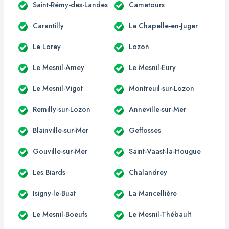
Saint-Rémy-des-Landes
Cametours
Carantilly
La Chapelle-en-Juger
Le Lorey
Lozon
Le Mesnil-Amey
Le Mesnil-Eury
Le Mesnil-Vigot
Montreuil-sur-Lozon
Remilly-sur-Lozon
Anneville-sur-Mer
Blainville-sur-Mer
Geffosses
Gouville-sur-Mer
Saint-Vaast-la-Hougue
Les Biards
Chalandrey
Isigny-le-Buat
La Mancellière
Le Mesnil-Boeufs
Le Mesnil-Thébault