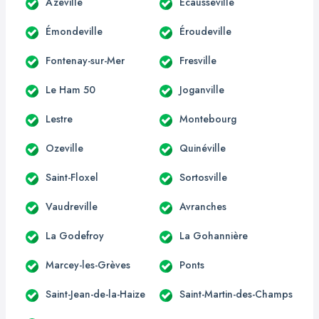
Azeville
Écausseville
Émondeville
Éroudeville
Fontenay-sur-Mer
Fresville
Le Ham 50
Joganville
Lestre
Montebourg
Ozeville
Quinéville
Saint-Floxel
Sortosville
Vaudreville
Avranches
La Godefroy
La Gohannière
Marcey-les-Grèves
Ponts
Saint-Jean-de-la-Haize
Saint-Martin-des-Champs