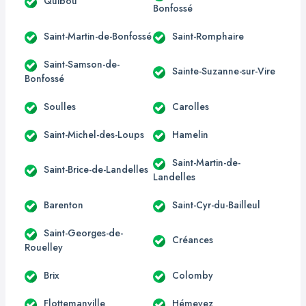
Quibou
Bonfossé
Saint-Martin-de-Bonfossé
Saint-Romphaire
Saint-Samson-de-
Sainte-Suzanne-sur-Vire
Bonfossé
Soulles
Carolles
Saint-Michel-des-Loups
Hamelin
Saint-Martin-de-
Saint-Brice-de-Landelles
Landelles
Barenton
Saint-Cyr-du-Bailleul
Saint-Georges-de-
Créances
Rouelley
Brix
Colomby
Flottemanville
Hémevez