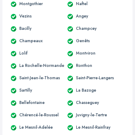
Montgothier
Naftel
Vezins
Angey
Bacilly
Champcey
Champeaux
Genêts
Lolif
Montviron
La Rochelle-Normande
Ronthon
Saint-Jean-le-Thomas
Saint-Pierre-Langers
Sartilly
La Bazoge
Bellefontaine
Chasseguey
Chérencé-le-Roussel
Juvigny-le-Tertre
Le Mesnil-Adelée
Le Mesnil-Rainfray