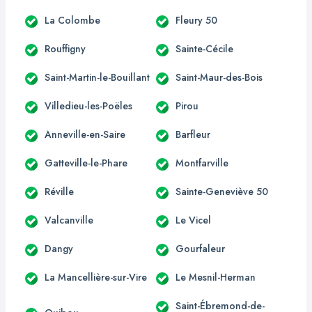
La Colombe
Fleury 50
Rouffigny
Sainte-Cécile
Saint-Martin-le-Bouillant
Saint-Maur-des-Bois
Villedieu-les-Poëles
Pirou
Anneville-en-Saire
Barfleur
Gatteville-le-Phare
Montfarville
Réville
Sainte-Geneviève 50
Valcanville
Le Vicel
Dangy
Gourfaleur
La Mancellière-sur-Vire
Le Mesnil-Herman
Saint-Ébremond-de-