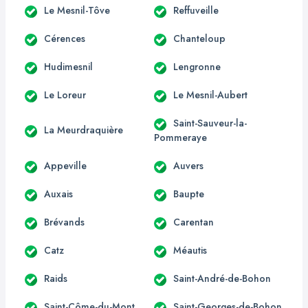
Le Mesnil-Tôve
Reffuveille
Cérences
Chanteloup
Hudimesnil
Lengronne
Le Loreur
Le Mesnil-Aubert
Saint-Sauveur-la-
La Meurdraquière
Pommeraye
Appeville
Auvers
Auxais
Baupte
Brévands
Carentan
Catz
Méautis
Raids
Saint-André-de-Bohon
Saint-Côme-du-Mont
Saint-Georges-de-Bohon