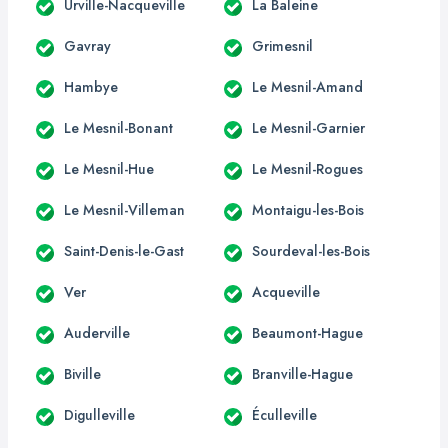
Urville-Nacqueville
La Baleine
Gavray
Grimesnil
Hambye
Le Mesnil-Amand
Le Mesnil-Bonant
Le Mesnil-Garnier
Le Mesnil-Hue
Le Mesnil-Rogues
Le Mesnil-Villeman
Montaigu-les-Bois
Saint-Denis-le-Gast
Sourdeval-les-Bois
Ver
Acqueville
Auderville
Beaumont-Hague
Biville
Branville-Hague
Digulleville
Éculleville