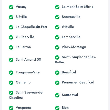
Vessey
Le Mont-Saint-Michel
Biéville
Brectouville
La Chapelle-du-Fest
Giéville
Guilberville
Lamberville
Le Perron
Placy-Montaigu
Saint-Symphorien-les-
Saint-Amand 50
Buttes
Torigni-sur-Vire
Beauficel
Gathemo
Perriers-en-Beauficel
Saint-Sauveur-de-
Sourdeval
Chaulieu
Vengeons
Bion