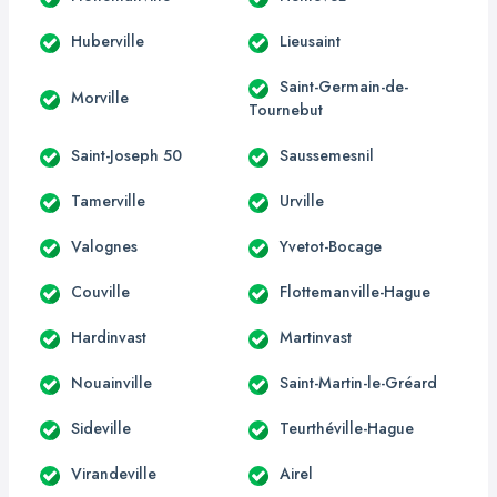
Huberville
Lieusaint
Saint-Germain-de-
Morville
Tournebut
Saint-Joseph 50
Saussemesnil
Tamerville
Urville
Valognes
Yvetot-Bocage
Couville
Flottemanville-Hague
Hardinvast
Martinvast
Nouainville
Saint-Martin-le-Gréard
Sideville
Teurthéville-Hague
Virandeville
Airel