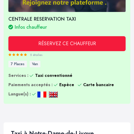
CENTRALE RESERVATION TAXI
Infos chauffeur
RÉSERVEZ CE CHAUFFEUR
5 étoiles
7 Places
Van
Services :
Taxi conventionné
Paiements acceptés :
Espèce
Carte bancaire
Langue(s) :
Taxi à Notre-Dame-de-Livoye