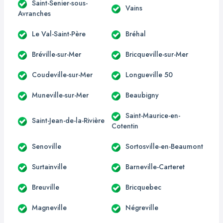
Saint-Senier-sous-
Vains
Avranches
Le Val-Saint-Père
Bréhal
Bréville-sur-Mer
Bricqueville-sur-Mer
Coudeville-sur-Mer
Longueville 50
Muneville-sur-Mer
Beaubigny
Saint-Maurice-en-
Saint-Jean-de-la-Rivière
Cotentin
Senoville
Sortosville-en-Beaumont
Surtainville
Barneville-Carteret
Breuville
Bricquebec
Magneville
Négreville