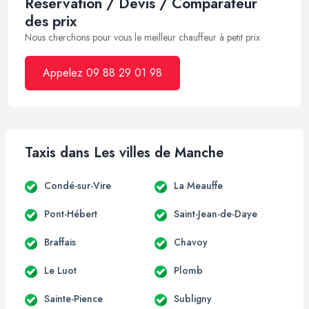
Réservation / Devis / Comparateur
des prix
Nous cherchons pour vous le meilleur chauffeur à petit prix
Appelez 09 88 29 01 98
Taxis dans Les villes de Manche
Condé-sur-Vire
La Meauffe
Pont-Hébert
Saint-Jean-de-Daye
Braffais
Chavoy
Le Luot
Plomb
Sainte-Pience
Subligny