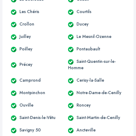
Les Chéris
Courtils
Crollon
Ducey
Juilley
Le Mesnil-Ozenne
Poilley
Pontaubault
Saint-Quentin-sur-le-
Précey
Homme
Camprond
Cerisy-la-Salle
Montpinchon
Notre-Dame-de-Cenilly
Ouville
Roncey
Saint-Denis-le-Vêtu
Saint-Martin-de-Cenilly
Savigny 50
Ancteville