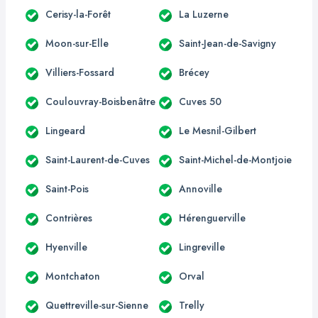
Cerisy-la-Forêt
La Luzerne
Moon-sur-Elle
Saint-Jean-de-Savigny
Villiers-Fossard
Brécey
Coulouvray-Boisbenâtre
Cuves 50
Lingeard
Le Mesnil-Gilbert
Saint-Laurent-de-Cuves
Saint-Michel-de-Montjoie
Saint-Pois
Annoville
Contrières
Hérenguerville
Hyenville
Lingreville
Montchaton
Orval
Quettreville-sur-Sienne
Trelly