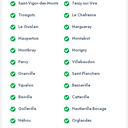
Saint-Vigor-des-Monts
Tessy-sur-Vire
Troisgots
Le Chefresne
Le Guislain
Margueray
Maupertuis
Montabot
Montbray
Morigny
Percy
Villebaudon
Granville
Saint-Planchers
Yquelon
Besneville
Biniville
Catteville
Golleville
Hautteville-Bocage
Néhou
Orglandes