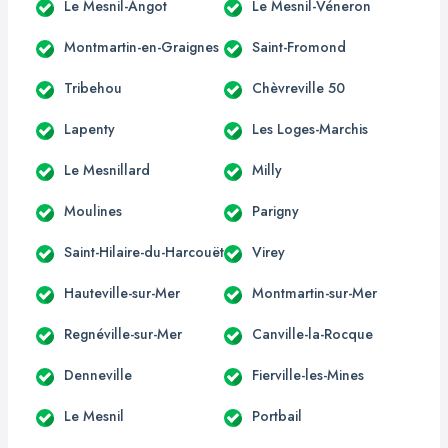
Le Mesnil-Angot
Le Mesnil-Véneron
Montmartin-en-Graignes
Saint-Fromond
Tribehou
Chèvreville 50
Lapenty
Les Loges-Marchis
Le Mesnillard
Milly
Moulines
Parigny
Saint-Hilaire-du-Harcouët
Virey
Hauteville-sur-Mer
Montmartin-sur-Mer
Regnéville-sur-Mer
Canville-la-Rocque
Denneville
Fierville-les-Mines
Le Mesnil
Portbail