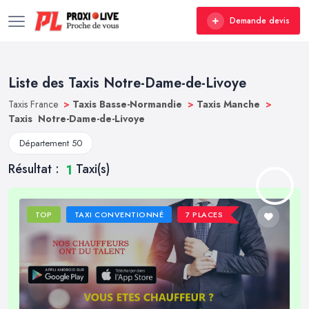
Demande devis
Liste des Taxis Notre-Dame-de-Livoye
Taxis France
>
Taxis Basse-Normandie
>
Taxis Manche
>
Taxis Notre-Dame-de-Livoye
Département 50
Résultat :
Taxi(s)
1
TOP
TAXI CONVENTIONNÉ
7 PLACES