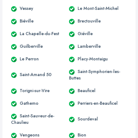
Vessey
Le Mont-Saint-Michel
Biéville
Brectouville
La Chapelle-du-Fest
Giéville
Guilberville
Lamberville
Le Perron
Placy-Montaigu
Saint-Symphorien-les-
Saint-Amand 50
Buttes
Torigni-sur-Vire
Beauficel
Gathemo
Perriers-en-Beauficel
Saint-Sauveur-de-
Sourdeval
Chaulieu
Vengeons
Bion