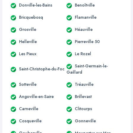
Donville-les-Bains
Benoîtville
Bricquebosq
Flamanville
Grosville
Héauville
Helleville
Pierreville 50
Les Pieux
Le Rozel
Saint-Germain-le-
Saint-Christophe-du-Foc
Gaillard
Sotteville
Tréauville
Angoville-en-Saire
Brillevast
Carneville
Clitourps
Cosqueville
Gonneville
Gouberville
Maupertus-sur-Mer