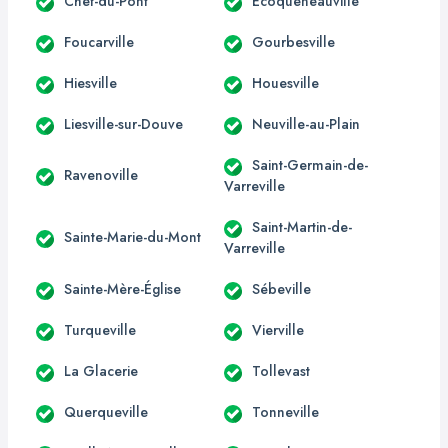
Chef-du-Pont
Écoqueneauville
Foucarville
Gourbesville
Hiesville
Houesville
Liesville-sur-Douve
Neuville-au-Plain
Saint-Germain-de-
Ravenoville
Varreville
Saint-Martin-de-
Sainte-Marie-du-Mont
Varreville
Sainte-Mère-Église
Sébeville
Turqueville
Vierville
La Glacerie
Tollevast
Querqueville
Tonneville