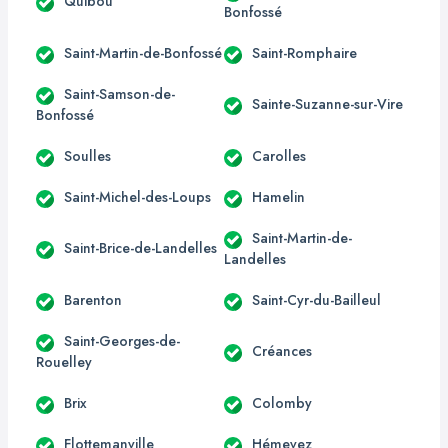
Quibou
Bonfossé
Saint-Martin-de-Bonfossé
Saint-Romphaire
Saint-Samson-de-
Sainte-Suzanne-sur-Vire
Bonfossé
Soulles
Carolles
Saint-Michel-des-Loups
Hamelin
Saint-Martin-de-
Saint-Brice-de-Landelles
Landelles
Barenton
Saint-Cyr-du-Bailleul
Saint-Georges-de-
Créances
Rouelley
Brix
Colomby
Flottemanville
Hémevez