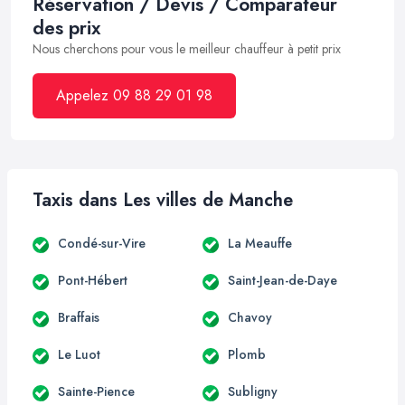
Réservation / Devis / Comparateur
des prix
Nous cherchons pour vous le meilleur chauffeur à petit prix
Appelez 09 88 29 01 98
Taxis dans Les villes de Manche
Condé-sur-Vire
La Meauffe
Pont-Hébert
Saint-Jean-de-Daye
Braffais
Chavoy
Le Luot
Plomb
Sainte-Pience
Subligny