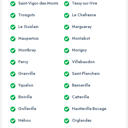
Saint-Vigor-des-Monts
Tessy-sur-Vire
Troisgots
Le Chefresne
Le Guislain
Margueray
Maupertuis
Montabot
Montbray
Morigny
Percy
Villebaudon
Granville
Saint-Planchers
Yquelon
Besneville
Biniville
Catteville
Golleville
Hautteville-Bocage
Néhou
Orglandes