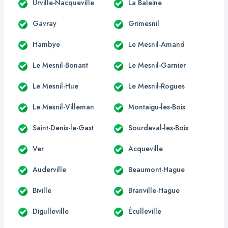
Urville-Nacqueville
La Baleine
Gavray
Grimesnil
Hambye
Le Mesnil-Amand
Le Mesnil-Bonant
Le Mesnil-Garnier
Le Mesnil-Hue
Le Mesnil-Rogues
Le Mesnil-Villeman
Montaigu-les-Bois
Saint-Denis-le-Gast
Sourdeval-les-Bois
Ver
Acqueville
Auderville
Beaumont-Hague
Biville
Branville-Hague
Digulleville
Éculleville