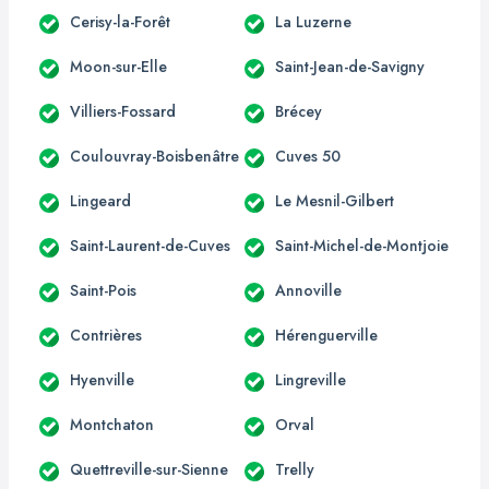
Cerisy-la-Forêt
La Luzerne
Moon-sur-Elle
Saint-Jean-de-Savigny
Villiers-Fossard
Brécey
Coulouvray-Boisbenâtre
Cuves 50
Lingeard
Le Mesnil-Gilbert
Saint-Laurent-de-Cuves
Saint-Michel-de-Montjoie
Saint-Pois
Annoville
Contrières
Hérenguerville
Hyenville
Lingreville
Montchaton
Orval
Quettreville-sur-Sienne
Trelly