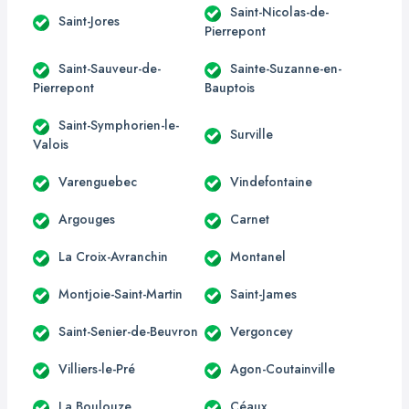
Saint-Nicolas-de-
Saint-Jores
Pierrepont
Saint-Sauveur-de-
Sainte-Suzanne-en-
Pierrepont
Bauptois
Saint-Symphorien-le-
Surville
Valois
Varenguebec
Vindefontaine
Argouges
Carnet
La Croix-Avranchin
Montanel
Montjoie-Saint-Martin
Saint-James
Saint-Senier-de-Beuvron
Vergoncey
Villiers-le-Pré
Agon-Coutainville
La Boulouze
Céaux