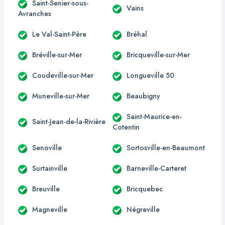
Saint-Senier-sous-
Vains
Avranches
Le Val-Saint-Père
Bréhal
Bréville-sur-Mer
Bricqueville-sur-Mer
Coudeville-sur-Mer
Longueville 50
Muneville-sur-Mer
Beaubigny
Saint-Maurice-en-
Saint-Jean-de-la-Rivière
Cotentin
Senoville
Sortosville-en-Beaumont
Surtainville
Barneville-Carteret
Breuville
Bricquebec
Magneville
Négreville