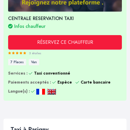
CENTRALE RESERVATION TAXI
Infos chauffeur
RÉSERVEZ CE CHAUFFEUR
5 étoiles
7 Places
Van
Services :
Taxi conventionné
Paiements acceptés :
Espèce
Carte bancaire
Langue(s) :
Taxi à Parigny