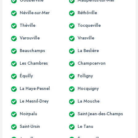
Néville-sur-Mer
Réthôville
Théville
Tocqueville
Varouville
Vrasville
Beauchamps
La Beslière
Les Chambres
Champcervon
Équilly
Folligny
La Haye-Pesnel
Hocquigny
Le Mesnil-Drey
La Mouche
Noirpalu
Saint-Jean-des-Champs
Saint-Ursin
Le Tanu