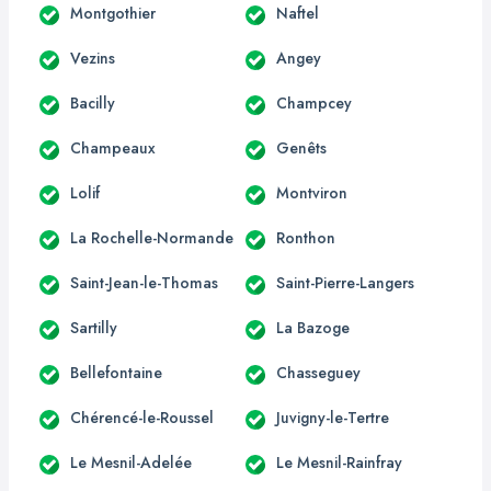
Montgothier
Naftel
Vezins
Angey
Bacilly
Champcey
Champeaux
Genêts
Lolif
Montviron
La Rochelle-Normande
Ronthon
Saint-Jean-le-Thomas
Saint-Pierre-Langers
Sartilly
La Bazoge
Bellefontaine
Chasseguey
Chérencé-le-Roussel
Juvigny-le-Tertre
Le Mesnil-Adelée
Le Mesnil-Rainfray