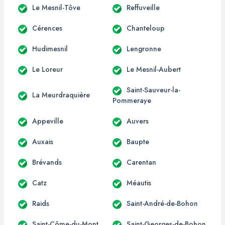
Le Mesnil-Tôve
Reffuveille
Cérences
Chanteloup
Hudimesnil
Lengronne
Le Loreur
Le Mesnil-Aubert
Saint-Sauveur-la-
La Meurdraquière
Pommeraye
Appeville
Auvers
Auxais
Baupte
Brévands
Carentan
Catz
Méautis
Raids
Saint-André-de-Bohon
Saint-Côme-du-Mont
Saint-Georges-de-Bohon