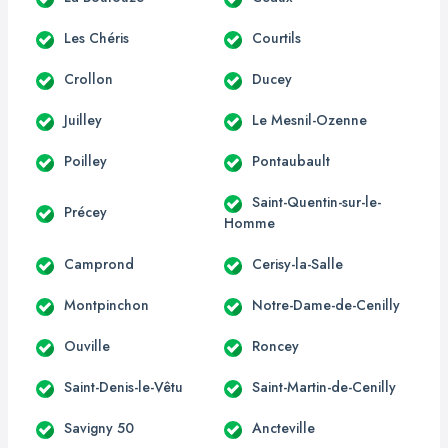
Les Chéris
Courtils
Crollon
Ducey
Juilley
Le Mesnil-Ozenne
Poilley
Pontaubault
Saint-Quentin-sur-le-
Précey
Homme
Camprond
Cerisy-la-Salle
Montpinchon
Notre-Dame-de-Cenilly
Ouville
Roncey
Saint-Denis-le-Vêtu
Saint-Martin-de-Cenilly
Savigny 50
Ancteville