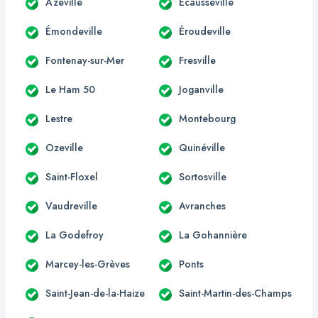
Azeville
Écausseville
Émondeville
Éroudeville
Fontenay-sur-Mer
Fresville
Le Ham 50
Joganville
Lestre
Montebourg
Ozeville
Quinéville
Saint-Floxel
Sortosville
Vaudreville
Avranches
La Godefroy
La Gohannière
Marcey-les-Grèves
Ponts
Saint-Jean-de-la-Haize
Saint-Martin-des-Champs