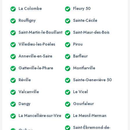
La Colombe
Fleury 50
Rouffigny
Sainte-Cécile
Saint-Martin-le-Bouillant
Saint-Maur-des-Bois
Villedieu-les-Poëles
Pirou
Anneville-en-Saire
Barfleur
Gatteville-le-Phare
Montfarville
Réville
Sainte-Geneviève 50
Valcanville
Le Vicel
Dangy
Gourfaleur
La Mancellière-sur-Vire
Le Mesnil-Herman
Saint-Ébremond-de-