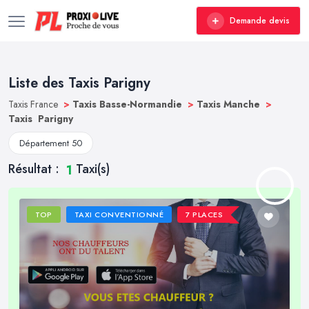
Demande devis
Liste des Taxis Parigny
Taxis France
>
Taxis Basse-Normandie
>
Taxis Manche
>
Taxis Parigny
Département 50
Résultat :
Taxi(s)
1
TOP
TAXI CONVENTIONNÉ
7 PLACES