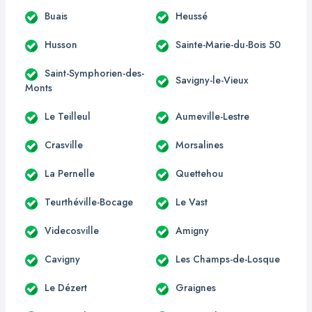
Buais
Heussé
Husson
Sainte-Marie-du-Bois 50
Saint-Symphorien-des-
Savigny-le-Vieux
Monts
Le Teilleul
Aumeville-Lestre
Crasville
Morsalines
La Pernelle
Quettehou
Teurthéville-Bocage
Le Vast
Videcosville
Amigny
Cavigny
Les Champs-de-Losque
Le Dézert
Graignes