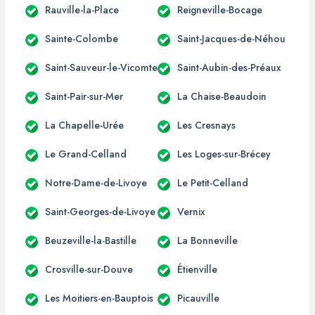
Rauville-la-Place
Reigneville-Bocage
Sainte-Colombe
Saint-Jacques-de-Néhou
Saint-Sauveur-le-Vicomte
Saint-Aubin-des-Préaux
Saint-Pair-sur-Mer
La Chaise-Beaudoin
La Chapelle-Urée
Les Cresnays
Le Grand-Celland
Les Loges-sur-Brécey
Notre-Dame-de-Livoye
Le Petit-Celland
Saint-Georges-de-Livoye
Vernix
Beuzeville-la-Bastille
La Bonneville
Crosville-sur-Douve
Étienville
Les Moitiers-en-Bauptois
Picauville