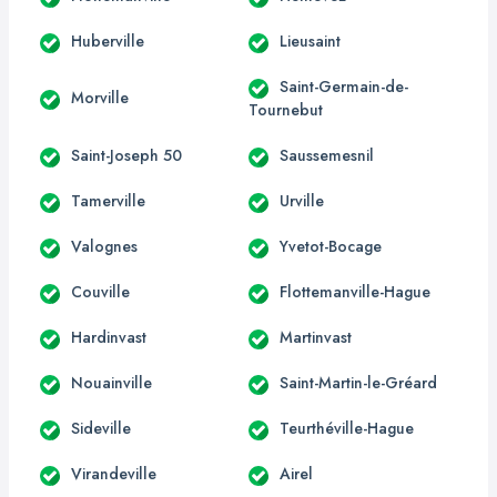
Huberville
Lieusaint
Saint-Germain-de-
Morville
Tournebut
Saint-Joseph 50
Saussemesnil
Tamerville
Urville
Valognes
Yvetot-Bocage
Couville
Flottemanville-Hague
Hardinvast
Martinvast
Nouainville
Saint-Martin-le-Gréard
Sideville
Teurthéville-Hague
Virandeville
Airel