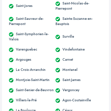
Saint-Nicolas-de-
Saint-Jores
Pierrepont
Saint-Sauveur-de-
Sainte-Suzanne-en-
Pierrepont
Bauptois
Saint-Symphorien-le-
Surville
Valois
Varenguebec
Vindefontaine
Argouges
Carnet
La Croix-Avranchin
Montanel
Montjoie-Saint-Martin
Saint-James
Saint-Senier-de-Beuvron
Vergoncey
Villiers-le-Pré
Agon-Coutainville
La Boulouze
Céaux