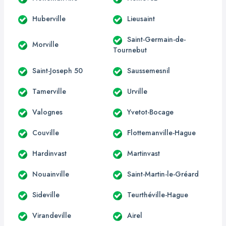
Huberville
Lieusaint
Saint-Germain-de-
Morville
Tournebut
Saint-Joseph 50
Saussemesnil
Tamerville
Urville
Valognes
Yvetot-Bocage
Couville
Flottemanville-Hague
Hardinvast
Martinvast
Nouainville
Saint-Martin-le-Gréard
Sideville
Teurthéville-Hague
Virandeville
Airel