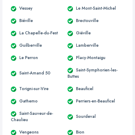
Vessey
Le Mont-Saint-Michel
Biéville
Brectouville
La Chapelle-du-Fest
Giéville
Guilberville
Lamberville
Le Perron
Placy-Montaigu
Saint-Symphorien-les-
Saint-Amand 50
Buttes
Torigni-sur-Vire
Beauficel
Gathemo
Perriers-en-Beauficel
Saint-Sauveur-de-
Sourdeval
Chaulieu
Vengeons
Bion