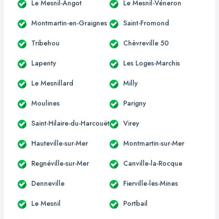
Le Mesnil-Angot
Le Mesnil-Véneron
Montmartin-en-Graignes
Saint-Fromond
Tribehou
Chèvreville 50
Lapenty
Les Loges-Marchis
Le Mesnillard
Milly
Moulines
Parigny
Saint-Hilaire-du-Harcouët
Virey
Hauteville-sur-Mer
Montmartin-sur-Mer
Regnéville-sur-Mer
Canville-la-Rocque
Denneville
Fierville-les-Mines
Le Mesnil
Portbail