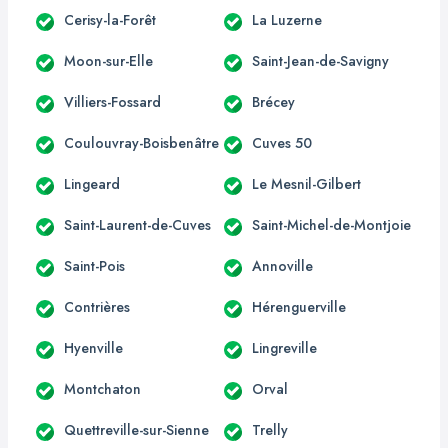
Cerisy-la-Forêt
La Luzerne
Moon-sur-Elle
Saint-Jean-de-Savigny
Villiers-Fossard
Brécey
Coulouvray-Boisbenâtre
Cuves 50
Lingeard
Le Mesnil-Gilbert
Saint-Laurent-de-Cuves
Saint-Michel-de-Montjoie
Saint-Pois
Annoville
Contrières
Hérenguerville
Hyenville
Lingreville
Montchaton
Orval
Quettreville-sur-Sienne
Trelly