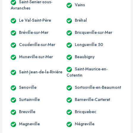
Saint-Senier-sous-
Vains
Avranches
Le Val-Saint-Père
Bréhal
Bréville-sur-Mer
Bricqueville-sur-Mer
Coudeville-sur-Mer
Longueville 50
Muneville-sur-Mer
Beaubigny
Saint-Maurice-en-
Saint-Jean-de-la-Rivière
Cotentin
Senoville
Sortosville-en-Beaumont
Surtainville
Barneville-Carteret
Breuville
Bricquebec
Magneville
Négreville