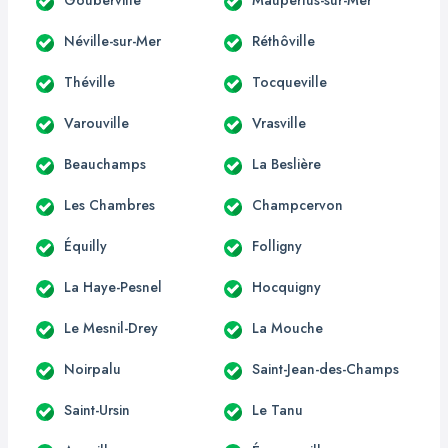
Néville-sur-Mer
Réthôville
Théville
Tocqueville
Varouville
Vrasville
Beauchamps
La Beslière
Les Chambres
Champcervon
Équilly
Folligny
La Haye-Pesnel
Hocquigny
Le Mesnil-Drey
La Mouche
Noirpalu
Saint-Jean-des-Champs
Saint-Ursin
Le Tanu