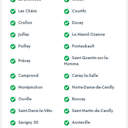
Les Chéris
Courtils
Crollon
Ducey
Juilley
Le Mesnil-Ozenne
Poilley
Pontaubault
Saint-Quentin-sur-le-
Précey
Homme
Camprond
Cerisy-la-Salle
Montpinchon
Notre-Dame-de-Cenilly
Ouville
Roncey
Saint-Denis-le-Vêtu
Saint-Martin-de-Cenilly
Savigny 50
Ancteville