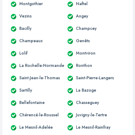
Montgothier
Naftel
Vezins
Angey
Bacilly
Champcey
Champeaux
Genêts
Lolif
Montviron
La Rochelle-Normande
Ronthon
Saint-Jean-le-Thomas
Saint-Pierre-Langers
Sartilly
La Bazoge
Bellefontaine
Chasseguey
Chérencé-le-Roussel
Juvigny-le-Tertre
Le Mesnil-Adelée
Le Mesnil-Rainfray