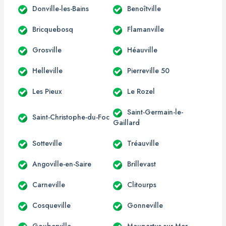
Donville-les-Bains
Benoîtville
Bricquebosq
Flamanville
Grosville
Héauville
Helleville
Pierreville 50
Les Pieux
Le Rozel
Saint-Germain-le-
Saint-Christophe-du-Foc
Gaillard
Sotteville
Tréauville
Angoville-en-Saire
Brillevast
Carneville
Clitourps
Cosqueville
Gonneville
Gouberville
Maupertus-sur-Mer