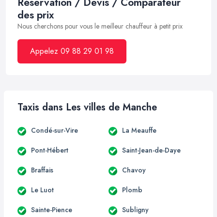
Réservation / Devis / Comparateur
des prix
Nous cherchons pour vous le meilleur chauffeur à petit prix
Appelez 09 88 29 01 98
Taxis dans Les villes de Manche
Condé-sur-Vire
La Meauffe
Pont-Hébert
Saint-Jean-de-Daye
Braffais
Chavoy
Le Luot
Plomb
Sainte-Pience
Subligny