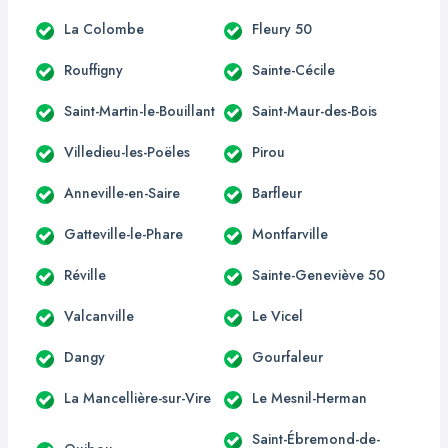
La Colombe
Fleury 50
Rouffigny
Sainte-Cécile
Saint-Martin-le-Bouillant
Saint-Maur-des-Bois
Villedieu-les-Poëles
Pirou
Anneville-en-Saire
Barfleur
Gatteville-le-Phare
Montfarville
Réville
Sainte-Geneviève 50
Valcanville
Le Vicel
Dangy
Gourfaleur
La Mancellière-sur-Vire
Le Mesnil-Herman
Saint-Ébremond-de-