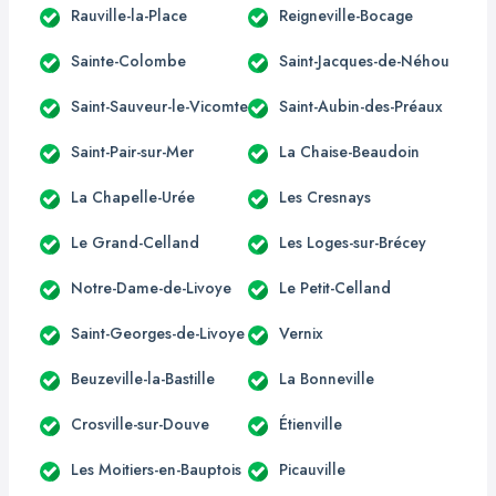
Rauville-la-Place
Reigneville-Bocage
Sainte-Colombe
Saint-Jacques-de-Néhou
Saint-Sauveur-le-Vicomte
Saint-Aubin-des-Préaux
Saint-Pair-sur-Mer
La Chaise-Beaudoin
La Chapelle-Urée
Les Cresnays
Le Grand-Celland
Les Loges-sur-Brécey
Notre-Dame-de-Livoye
Le Petit-Celland
Saint-Georges-de-Livoye
Vernix
Beuzeville-la-Bastille
La Bonneville
Crosville-sur-Douve
Étienville
Les Moitiers-en-Bauptois
Picauville