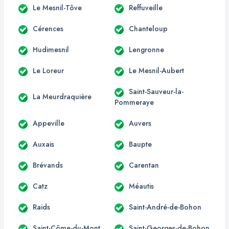
Le Mesnil-Tôve
Reffuveille
Cérences
Chanteloup
Hudimesnil
Lengronne
Le Loreur
Le Mesnil-Aubert
Saint-Sauveur-la-
La Meurdraquière
Pommeraye
Appeville
Auvers
Auxais
Baupte
Brévands
Carentan
Catz
Méautis
Raids
Saint-André-de-Bohon
Saint-Côme-du-Mont
Saint-Georges-de-Bohon