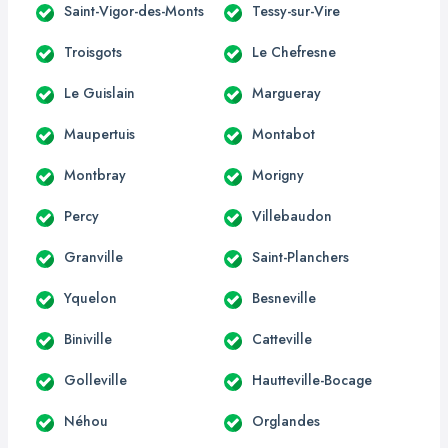
Saint-Vigor-des-Monts
Tessy-sur-Vire
Troisgots
Le Chefresne
Le Guislain
Margueray
Maupertuis
Montabot
Montbray
Morigny
Percy
Villebaudon
Granville
Saint-Planchers
Yquelon
Besneville
Biniville
Catteville
Golleville
Hautteville-Bocage
Néhou
Orglandes