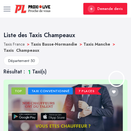
Demande devis
Liste des Taxis Champeaux
Taxis France
>
Taxis Basse-Normandie
>
Taxis Manche
>
Taxis Champeaux
Département 50
Résultat :
Taxi(s)
1
TOP
TAXI CONVENTIONNÉ
7 PLACES