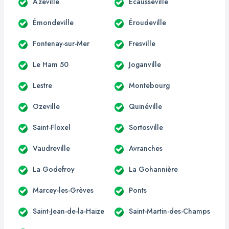
Azeville
Écausseville
Émondeville
Éroudeville
Fontenay-sur-Mer
Fresville
Le Ham 50
Joganville
Lestre
Montebourg
Ozeville
Quinéville
Saint-Floxel
Sortosville
Vaudreville
Avranches
La Godefroy
La Gohannière
Marcey-les-Grèves
Ponts
Saint-Jean-de-la-Haize
Saint-Martin-des-Champs