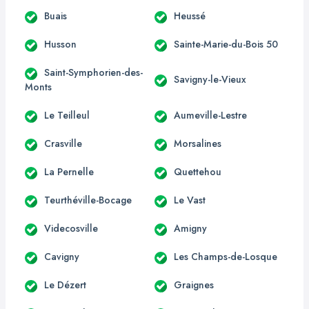
Buais
Heussé
Husson
Sainte-Marie-du-Bois 50
Saint-Symphorien-des-
Savigny-le-Vieux
Monts
Le Teilleul
Aumeville-Lestre
Crasville
Morsalines
La Pernelle
Quettehou
Teurthéville-Bocage
Le Vast
Videcosville
Amigny
Cavigny
Les Champs-de-Losque
Le Dézert
Graignes