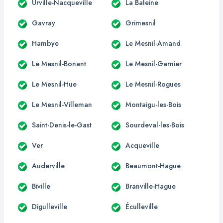
Urville-Nacqueville
La Baleine
Gavray
Grimesnil
Hambye
Le Mesnil-Amand
Le Mesnil-Bonant
Le Mesnil-Garnier
Le Mesnil-Hue
Le Mesnil-Rogues
Le Mesnil-Villeman
Montaigu-les-Bois
Saint-Denis-le-Gast
Sourdeval-les-Bois
Ver
Acqueville
Auderville
Beaumont-Hague
Biville
Branville-Hague
Digulleville
Éculleville