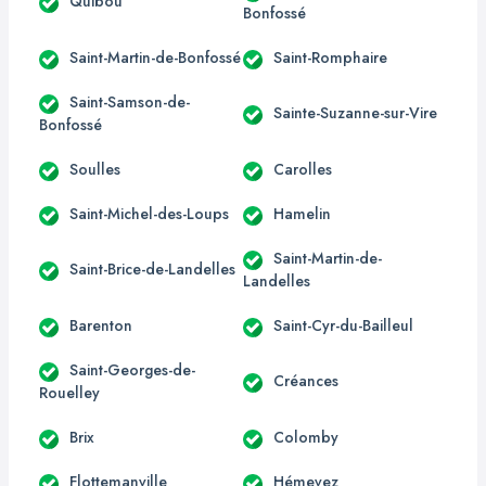
Quibou
Bonfossé
Saint-Martin-de-Bonfossé
Saint-Romphaire
Saint-Samson-de-
Sainte-Suzanne-sur-Vire
Bonfossé
Soulles
Carolles
Saint-Michel-des-Loups
Hamelin
Saint-Martin-de-
Saint-Brice-de-Landelles
Landelles
Barenton
Saint-Cyr-du-Bailleul
Saint-Georges-de-
Créances
Rouelley
Brix
Colomby
Flottemanville
Hémevez