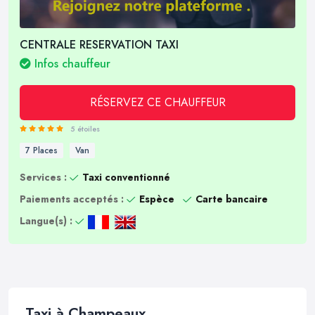
CENTRALE RESERVATION TAXI
Infos chauffeur
RÉSERVEZ CE CHAUFFEUR
5 étoiles
7 Places
Van
Services :
Taxi conventionné
Paiements acceptés :
Espèce
Carte bancaire
Langue(s) :
Taxi à Champeaux