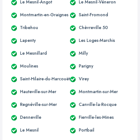
Le Mesnil-Angot
Le Mesnil-Véneron
Montmartin-en-Graignes
Saint-Fromond
Tribehou
Chèvreville 50
Lapenty
Les Loges-Marchis
Le Mesnillard
Milly
Moulines
Parigny
Saint-Hilaire-du-Harcouët
Virey
Hauteville-sur-Mer
Montmartin-sur-Mer
Regnéville-sur-Mer
Canville-la-Rocque
Denneville
Fierville-les-Mines
Le Mesnil
Portbail