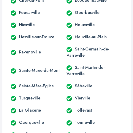
Chef-du-Pont
Écoqueneauville
Foucarville
Gourbesville
Hiesville
Houesville
Liesville-sur-Douve
Neuville-au-Plain
Saint-Germain-de-
Ravenoville
Varreville
Saint-Martin-de-
Sainte-Marie-du-Mont
Varreville
Sainte-Mère-Église
Sébeville
Turqueville
Vierville
La Glacerie
Tollevast
Querqueville
Tonneville