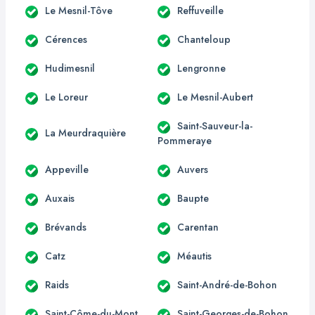
Le Mesnil-Tôve
Reffuveille
Cérences
Chanteloup
Hudimesnil
Lengronne
Le Loreur
Le Mesnil-Aubert
Saint-Sauveur-la-
La Meurdraquière
Pommeraye
Appeville
Auvers
Auxais
Baupte
Brévands
Carentan
Catz
Méautis
Raids
Saint-André-de-Bohon
Saint-Côme-du-Mont
Saint-Georges-de-Bohon