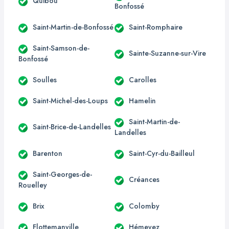
Quibou
Bonfossé
Saint-Martin-de-Bonfossé
Saint-Romphaire
Saint-Samson-de-
Sainte-Suzanne-sur-Vire
Bonfossé
Soulles
Carolles
Saint-Michel-des-Loups
Hamelin
Saint-Martin-de-
Saint-Brice-de-Landelles
Landelles
Barenton
Saint-Cyr-du-Bailleul
Saint-Georges-de-
Créances
Rouelley
Brix
Colomby
Flottemanville
Hémevez