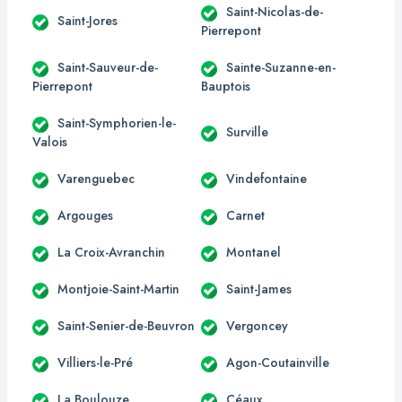
Saint-Nicolas-de-
Saint-Jores
Pierrepont
Saint-Sauveur-de-
Sainte-Suzanne-en-
Pierrepont
Bauptois
Saint-Symphorien-le-
Surville
Valois
Varenguebec
Vindefontaine
Argouges
Carnet
La Croix-Avranchin
Montanel
Montjoie-Saint-Martin
Saint-James
Saint-Senier-de-Beuvron
Vergoncey
Villiers-le-Pré
Agon-Coutainville
La Boulouze
Céaux