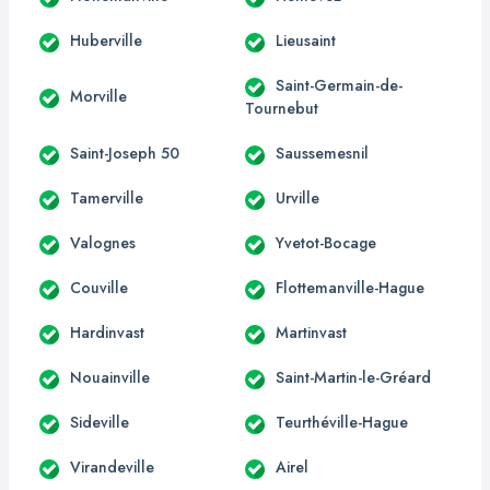
Huberville
Lieusaint
Saint-Germain-de-
Morville
Tournebut
Saint-Joseph 50
Saussemesnil
Tamerville
Urville
Valognes
Yvetot-Bocage
Couville
Flottemanville-Hague
Hardinvast
Martinvast
Nouainville
Saint-Martin-le-Gréard
Sideville
Teurthéville-Hague
Virandeville
Airel