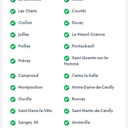
Les Chéris
Courtils
Crollon
Ducey
Juilley
Le Mesnil-Ozenne
Poilley
Pontaubault
Saint-Quentin-sur-le-
Précey
Homme
Camprond
Cerisy-la-Salle
Montpinchon
Notre-Dame-de-Cenilly
Ouville
Roncey
Saint-Denis-le-Vêtu
Saint-Martin-de-Cenilly
Savigny 50
Ancteville