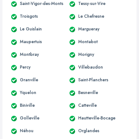
Saint-Vigor-des-Monts
Tessy-sur-Vire
Troisgots
Le Chefresne
Le Guislain
Margueray
Maupertuis
Montabot
Montbray
Morigny
Percy
Villebaudon
Granville
Saint-Planchers
Yquelon
Besneville
Biniville
Catteville
Golleville
Hautteville-Bocage
Néhou
Orglandes