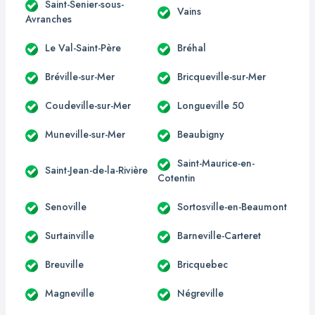
Saint-Senier-sous-
Vains
Avranches
Le Val-Saint-Père
Bréhal
Bréville-sur-Mer
Bricqueville-sur-Mer
Coudeville-sur-Mer
Longueville 50
Muneville-sur-Mer
Beaubigny
Saint-Maurice-en-
Saint-Jean-de-la-Rivière
Cotentin
Senoville
Sortosville-en-Beaumont
Surtainville
Barneville-Carteret
Breuville
Bricquebec
Magneville
Négreville