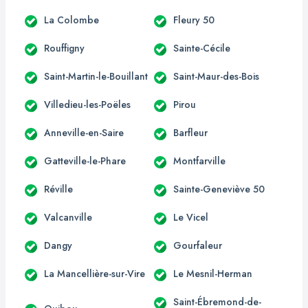
La Colombe
Fleury 50
Rouffigny
Sainte-Cécile
Saint-Martin-le-Bouillant
Saint-Maur-des-Bois
Villedieu-les-Poëles
Pirou
Anneville-en-Saire
Barfleur
Gatteville-le-Phare
Montfarville
Réville
Sainte-Geneviève 50
Valcanville
Le Vicel
Dangy
Gourfaleur
La Mancellière-sur-Vire
Le Mesnil-Herman
Saint-Ébremond-de-