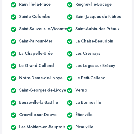
Rauville-la-Place
Reigneville-Bocage
Sainte-Colombe
Saint-Jacques-de-Néhou
Saint-Sauveur-le-Vicomte
Saint-Aubin-des-Préaux
Saint-Pair-sur-Mer
La Chaise-Beaudoin
La Chapelle-Urée
Les Cresnays
Le Grand-Celland
Les Loges-sur-Brécey
Notre-Dame-de-Livoye
Le Petit-Celland
Saint-Georges-de-Livoye
Vernix
Beuzeville-la-Bastille
La Bonneville
Crosville-sur-Douve
Étienville
Les Moitiers-en-Bauptois
Picauville