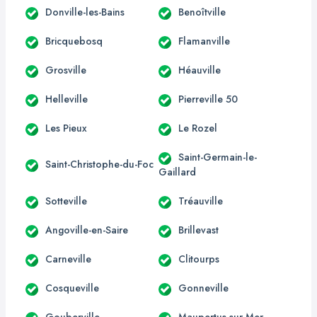
Donville-les-Bains
Benoîtville
Bricquebosq
Flamanville
Grosville
Héauville
Helleville
Pierreville 50
Les Pieux
Le Rozel
Saint-Germain-le-
Saint-Christophe-du-Foc
Gaillard
Sotteville
Tréauville
Angoville-en-Saire
Brillevast
Carneville
Clitourps
Cosqueville
Gonneville
Gouberville
Maupertus-sur-Mer