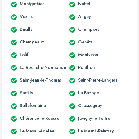
Montgothier
Naftel
Vezins
Angey
Bacilly
Champcey
Champeaux
Genêts
Lolif
Montviron
La Rochelle-Normande
Ronthon
Saint-Jean-le-Thomas
Saint-Pierre-Langers
Sartilly
La Bazoge
Bellefontaine
Chasseguey
Chérencé-le-Roussel
Juvigny-le-Tertre
Le Mesnil-Adelée
Le Mesnil-Rainfray