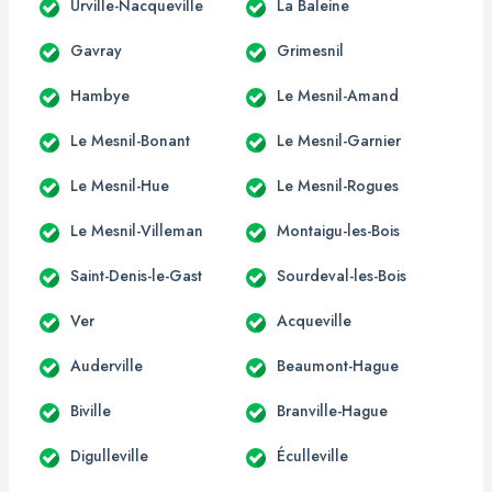
Urville-Nacqueville
La Baleine
Gavray
Grimesnil
Hambye
Le Mesnil-Amand
Le Mesnil-Bonant
Le Mesnil-Garnier
Le Mesnil-Hue
Le Mesnil-Rogues
Le Mesnil-Villeman
Montaigu-les-Bois
Saint-Denis-le-Gast
Sourdeval-les-Bois
Ver
Acqueville
Auderville
Beaumont-Hague
Biville
Branville-Hague
Digulleville
Éculleville