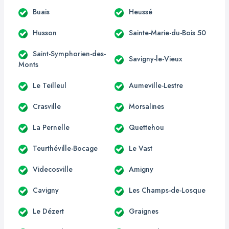
Buais
Heussé
Husson
Sainte-Marie-du-Bois 50
Saint-Symphorien-des-
Savigny-le-Vieux
Monts
Le Teilleul
Aumeville-Lestre
Crasville
Morsalines
La Pernelle
Quettehou
Teurthéville-Bocage
Le Vast
Videcosville
Amigny
Cavigny
Les Champs-de-Losque
Le Dézert
Graignes