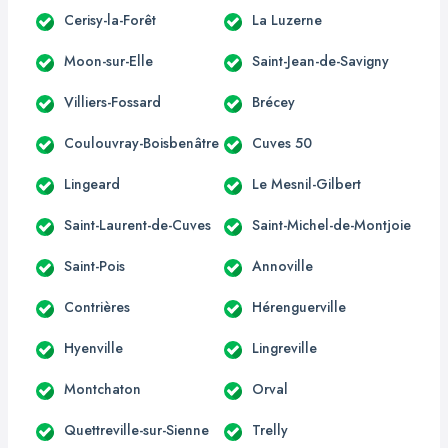
Cerisy-la-Forêt
La Luzerne
Moon-sur-Elle
Saint-Jean-de-Savigny
Villiers-Fossard
Brécey
Coulouvray-Boisbenâtre
Cuves 50
Lingeard
Le Mesnil-Gilbert
Saint-Laurent-de-Cuves
Saint-Michel-de-Montjoie
Saint-Pois
Annoville
Contrières
Hérenguerville
Hyenville
Lingreville
Montchaton
Orval
Quettreville-sur-Sienne
Trelly