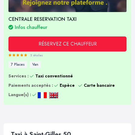
CENTRALE RESERVATION TAXI
Infos chauffeur
RÉSERVEZ CE CHAUFFEUR
5 étoiles
7 Places
Van
Services :
Taxi conventionné
Paiements acceptés :
Espèce
Carte bancaire
Langue(s) :
Taxi à Saint-Gilles 50