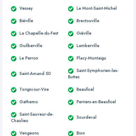
Vessey
Le Mont-Saint-Michel
Biéville
Brectouville
La Chapelle-du-Fest
Giéville
Guilberville
Lamberville
Le Perron
Placy-Montaigu
Saint-Symphorien-les-
Saint-Amand 50
Buttes
Torigni-sur-Vire
Beauficel
Gathemo
Perriers-en-Beauficel
Saint-Sauveur-de-
Sourdeval
Chaulieu
Vengeons
Bion