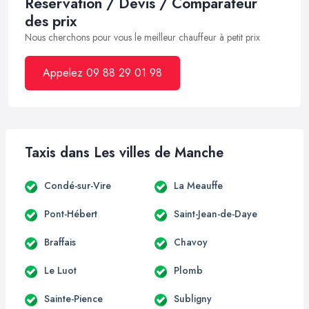
Réservation / Devis / Comparateur
des prix
Nous cherchons pour vous le meilleur chauffeur à petit prix
Appelez 09 88 29 01 98
Taxis dans Les villes de Manche
Condé-sur-Vire
La Meauffe
Pont-Hébert
Saint-Jean-de-Daye
Braffais
Chavoy
Le Luot
Plomb
Sainte-Pience
Subligny