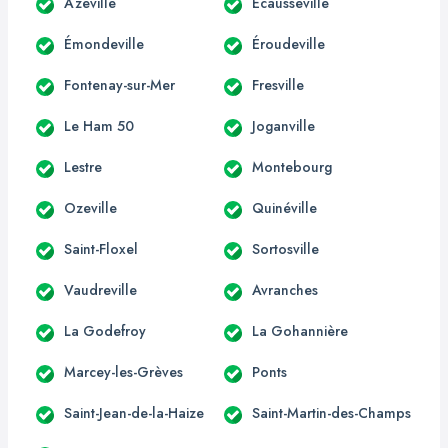
Azeville
Écausseville
Émondeville
Éroudeville
Fontenay-sur-Mer
Fresville
Le Ham 50
Joganville
Lestre
Montebourg
Ozeville
Quinéville
Saint-Floxel
Sortosville
Vaudreville
Avranches
La Godefroy
La Gohannière
Marcey-les-Grèves
Ponts
Saint-Jean-de-la-Haize
Saint-Martin-des-Champs