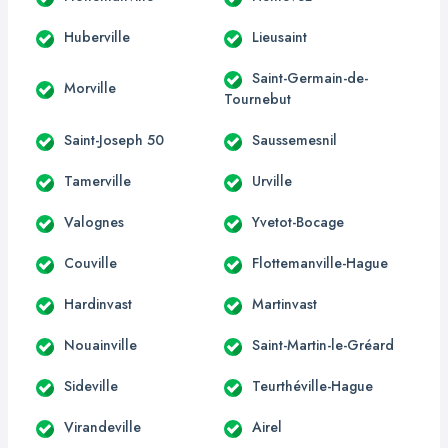
Huberville
Lieusaint
Saint-Germain-de-
Morville
Tournebut
Saint-Joseph 50
Saussemesnil
Tamerville
Urville
Valognes
Yvetot-Bocage
Couville
Flottemanville-Hague
Hardinvast
Martinvast
Nouainville
Saint-Martin-le-Gréard
Sideville
Teurthéville-Hague
Virandeville
Airel