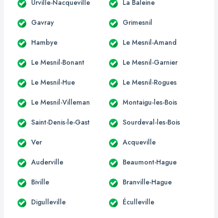
Urville-Nacqueville
La Baleine
Gavray
Grimesnil
Hambye
Le Mesnil-Amand
Le Mesnil-Bonant
Le Mesnil-Garnier
Le Mesnil-Hue
Le Mesnil-Rogues
Le Mesnil-Villeman
Montaigu-les-Bois
Saint-Denis-le-Gast
Sourdeval-les-Bois
Ver
Acqueville
Auderville
Beaumont-Hague
Biville
Branville-Hague
Digulleville
Éculleville