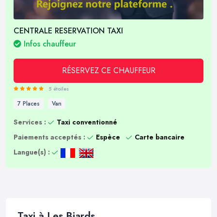
CENTRALE RESERVATION TAXI
Infos chauffeur
RÉSERVEZ CE CHAUFFEUR
5 étoiles
7 Places
Van
Services :
Taxi conventionné
Paiements acceptés :
Espèce
Carte bancaire
Langue(s) :
Taxi à Les Biards