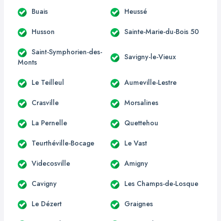
Buais
Heussé
Husson
Sainte-Marie-du-Bois 50
Saint-Symphorien-des-
Savigny-le-Vieux
Monts
Le Teilleul
Aumeville-Lestre
Crasville
Morsalines
La Pernelle
Quettehou
Teurthéville-Bocage
Le Vast
Videcosville
Amigny
Cavigny
Les Champs-de-Losque
Le Dézert
Graignes