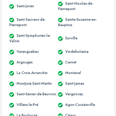
Saint-Nicolas-de-
Saint-Jores
Pierrepont
Saint-Sauveur-de-
Sainte-Suzanne-en-
Pierrepont
Bauptois
Saint-Symphorien-le-
Surville
Valois
Varenguebec
Vindefontaine
Argouges
Carnet
La Croix-Avranchin
Montanel
Montjoie-Saint-Martin
Saint-James
Saint-Senier-de-Beuvron
Vergoncey
Villiers-le-Pré
Agon-Coutainville
La Boulouze
Céaux