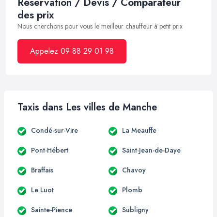
Réservation / Devis / Comparateur
des prix
Nous cherchons pour vous le meilleur chauffeur à petit prix
Appelez 09 88 29 01 98
Taxis dans Les villes de Manche
Condé-sur-Vire
La Meauffe
Pont-Hébert
Saint-Jean-de-Daye
Braffais
Chavoy
Le Luot
Plomb
Sainte-Pience
Subligny