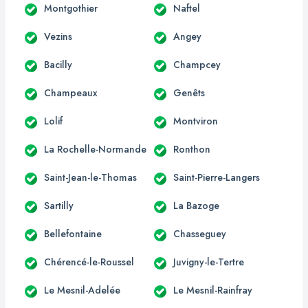
Montgothier
Naftel
Vezins
Angey
Bacilly
Champcey
Champeaux
Genêts
Lolif
Montviron
La Rochelle-Normande
Ronthon
Saint-Jean-le-Thomas
Saint-Pierre-Langers
Sartilly
La Bazoge
Bellefontaine
Chasseguey
Chérencé-le-Roussel
Juvigny-le-Tertre
Le Mesnil-Adelée
Le Mesnil-Rainfray