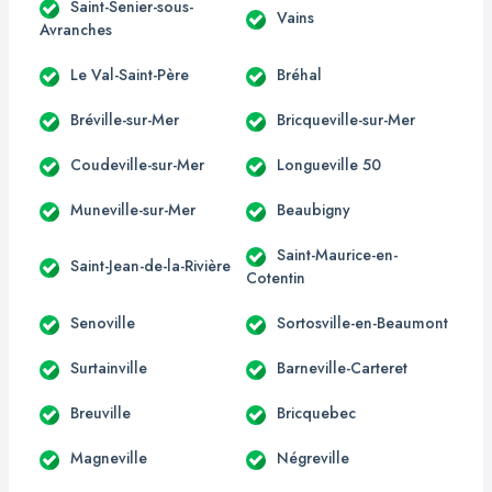
Saint-Senier-sous-
Vains
Avranches
Le Val-Saint-Père
Bréhal
Bréville-sur-Mer
Bricqueville-sur-Mer
Coudeville-sur-Mer
Longueville 50
Muneville-sur-Mer
Beaubigny
Saint-Maurice-en-
Saint-Jean-de-la-Rivière
Cotentin
Senoville
Sortosville-en-Beaumont
Surtainville
Barneville-Carteret
Breuville
Bricquebec
Magneville
Négreville