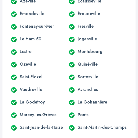
Azeville
Écausseville
Émondeville
Éroudeville
Fontenay-sur-Mer
Fresville
Le Ham 50
Joganville
Lestre
Montebourg
Ozeville
Quinéville
Saint-Floxel
Sortosville
Vaudreville
Avranches
La Godefroy
La Gohannière
Marcey-les-Grèves
Ponts
Saint-Jean-de-la-Haize
Saint-Martin-des-Champs