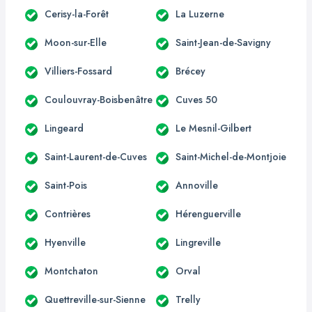
Cerisy-la-Forêt
La Luzerne
Moon-sur-Elle
Saint-Jean-de-Savigny
Villiers-Fossard
Brécey
Coulouvray-Boisbenâtre
Cuves 50
Lingeard
Le Mesnil-Gilbert
Saint-Laurent-de-Cuves
Saint-Michel-de-Montjoie
Saint-Pois
Annoville
Contrières
Hérenguerville
Hyenville
Lingreville
Montchaton
Orval
Quettreville-sur-Sienne
Trelly