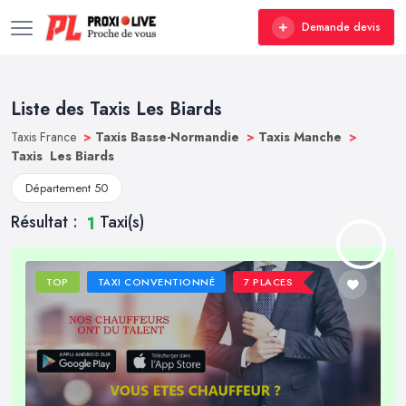
Demande devis
Liste des Taxis Les Biards
Taxis France
>
Taxis Basse-Normandie
>
Taxis Manche
>
Taxis Les Biards
Département 50
Résultat :
Taxi(s)
1
TOP
TAXI CONVENTIONNÉ
7 PLACES