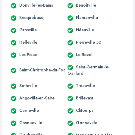
Donville-les-Bains
Benoîtville
Bricquebosq
Flamanville
Grosville
Héauville
Helleville
Pierreville 50
Les Pieux
Le Rozel
Saint-Germain-le-
Saint-Christophe-du-Foc
Gaillard
Sotteville
Tréauville
Angoville-en-Saire
Brillevast
Carneville
Clitourps
Cosqueville
Gonneville
Gouberville
Maupertus-sur-Mer