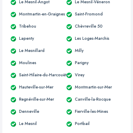
Le Mesnil-Angot
Le Mesnil-Véneron
Montmartin-en-Graignes
Saint-Fromond
Tribehou
Chèvreville 50
Lapenty
Les Loges-Marchis
Le Mesnillard
Milly
Moulines
Parigny
Saint-Hilaire-du-Harcouët
Virey
Hauteville-sur-Mer
Montmartin-sur-Mer
Regnéville-sur-Mer
Canville-la-Rocque
Denneville
Fierville-les-Mines
Le Mesnil
Portbail