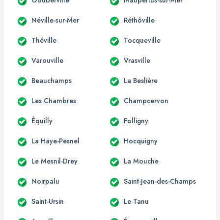
Néville-sur-Mer
Réthôville
Théville
Tocqueville
Varouville
Vrasville
Beauchamps
La Beslière
Les Chambres
Champcervon
Équilly
Folligny
La Haye-Pesnel
Hocquigny
Le Mesnil-Drey
La Mouche
Noirpalu
Saint-Jean-des-Champs
Saint-Ursin
Le Tanu