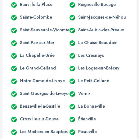
Rauville-la-Place
Reigneville-Bocage
Sainte-Colombe
Saint-Jacques-de-Néhou
Saint-Sauveur-le-Vicomte
Saint-Aubin-des-Préaux
Saint-Pair-sur-Mer
La Chaise-Beaudoin
La Chapelle-Urée
Les Cresnays
Le Grand-Celland
Les Loges-sur-Brécey
Notre-Dame-de-Livoye
Le Petit-Celland
Saint-Georges-de-Livoye
Vernix
Beuzeville-la-Bastille
La Bonneville
Crosville-sur-Douve
Étienville
Les Moitiers-en-Bauptois
Picauville