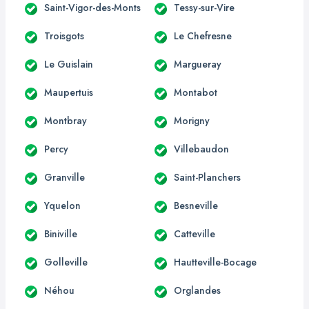
Saint-Vigor-des-Monts
Tessy-sur-Vire
Troisgots
Le Chefresne
Le Guislain
Margueray
Maupertuis
Montabot
Montbray
Morigny
Percy
Villebaudon
Granville
Saint-Planchers
Yquelon
Besneville
Biniville
Catteville
Golleville
Hautteville-Bocage
Néhou
Orglandes