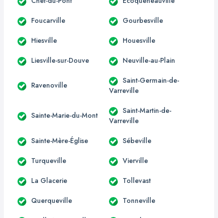
Chef-du-Pont
Écoqueneauville
Foucarville
Gourbesville
Hiesville
Houesville
Liesville-sur-Douve
Neuville-au-Plain
Saint-Germain-de-
Ravenoville
Varreville
Saint-Martin-de-
Sainte-Marie-du-Mont
Varreville
Sainte-Mère-Église
Sébeville
Turqueville
Vierville
La Glacerie
Tollevast
Querqueville
Tonneville