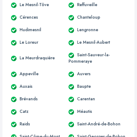
Le Mesnil-Tôve
Reffuveille
Cérences
Chanteloup
Hudimesnil
Lengronne
Le Loreur
Le Mesnil-Aubert
Saint-Sauveur-la-
La Meurdraquière
Pommeraye
Appeville
Auvers
Auxais
Baupte
Brévands
Carentan
Catz
Méautis
Raids
Saint-André-de-Bohon
Saint-Côme-du-Mont
Saint-Georges-de-Bohon