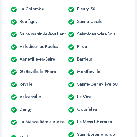
La Colombe
Fleury 50
Rouffigny
Sainte-Cécile
Saint-Martin-le-Bouillant
Saint-Maur-des-Bois
Villedieu-les-Poëles
Pirou
Anneville-en-Saire
Barfleur
Gatteville-le-Phare
Montfarville
Réville
Sainte-Geneviève 50
Valcanville
Le Vicel
Dangy
Gourfaleur
La Mancellière-sur-Vire
Le Mesnil-Herman
Saint-Ébremond-de-