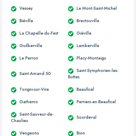
Vessey
Le Mont-Saint-Michel
Biéville
Brectouville
La Chapelle-du-Fest
Giéville
Guilberville
Lamberville
Le Perron
Placy-Montaigu
Saint-Symphorien-les-
Saint-Amand 50
Buttes
Torigni-sur-Vire
Beauficel
Gathemo
Perriers-en-Beauficel
Saint-Sauveur-de-
Sourdeval
Chaulieu
Vengeons
Bion