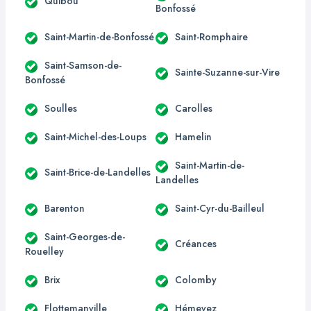
Quibou
Bonfossé
Saint-Martin-de-Bonfossé
Saint-Romphaire
Saint-Samson-de-
Sainte-Suzanne-sur-Vire
Bonfossé
Soulles
Carolles
Saint-Michel-des-Loups
Hamelin
Saint-Martin-de-
Saint-Brice-de-Landelles
Landelles
Barenton
Saint-Cyr-du-Bailleul
Saint-Georges-de-
Créances
Rouelley
Brix
Colomby
Flottemanville
Hémevez