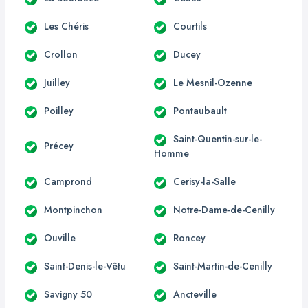
Les Chéris
Courtils
Crollon
Ducey
Juilley
Le Mesnil-Ozenne
Poilley
Pontaubault
Saint-Quentin-sur-le-
Précey
Homme
Camprond
Cerisy-la-Salle
Montpinchon
Notre-Dame-de-Cenilly
Ouville
Roncey
Saint-Denis-le-Vêtu
Saint-Martin-de-Cenilly
Savigny 50
Ancteville