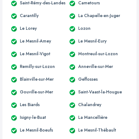
Saint-Rémy-des-Landes
Cametours
Carantilly
La Chapelle-en-Juger
Le Lorey
Lozon
Le Mesnil-Amey
Le Mesnil-Eury
Le Mesnil-Vigot
Montreuil-sur-Lozon
Remilly-sur-Lozon
Anneville-sur-Mer
Blainville-sur-Mer
Geffosses
Gouville-sur-Mer
Saint-Vaast-la-Hougue
Les Biards
Chalandrey
Isigny-le-Buat
La Mancellière
Le Mesnil-Boeufs
Le Mesnil-Thébault