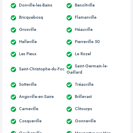
Donville-les-Bains
Benoîtville
Bricquebosq
Flamanville
Grosville
Héauville
Helleville
Pierreville 50
Les Pieux
Le Rozel
Saint-Germain-le-
Saint-Christophe-du-Foc
Gaillard
Sotteville
Tréauville
Angoville-en-Saire
Brillevast
Carneville
Clitourps
Cosqueville
Gonneville
Gouberville
Maupertus-sur-Mer