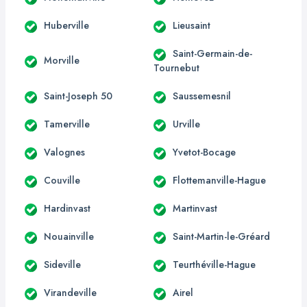
Huberville
Lieusaint
Saint-Germain-de-
Morville
Tournebut
Saint-Joseph 50
Saussemesnil
Tamerville
Urville
Valognes
Yvetot-Bocage
Couville
Flottemanville-Hague
Hardinvast
Martinvast
Nouainville
Saint-Martin-le-Gréard
Sideville
Teurthéville-Hague
Virandeville
Airel