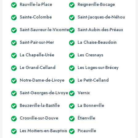
Rauville-la-Place
Reigneville-Bocage
Sainte-Colombe
Saint-Jacques-de-Néhou
Saint-Sauveur-le-Vicomte
Saint-Aubin-des-Préaux
Saint-Pair-sur-Mer
La Chaise-Beaudoin
La Chapelle-Urée
Les Cresnays
Le Grand-Celland
Les Loges-sur-Brécey
Notre-Dame-de-Livoye
Le Petit-Celland
Saint-Georges-de-Livoye
Vernix
Beuzeville-la-Bastille
La Bonneville
Crosville-sur-Douve
Étienville
Les Moitiers-en-Bauptois
Picauville