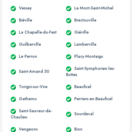
Vessey
Le Mont-Saint-Michel
Biéville
Brectouville
La Chapelle-du-Fest
Giéville
Guilberville
Lamberville
Le Perron
Placy-Montaigu
Saint-Symphorien-les-
Saint-Amand 50
Buttes
Torigni-sur-Vire
Beauficel
Gathemo
Perriers-en-Beauficel
Saint-Sauveur-de-
Sourdeval
Chaulieu
Vengeons
Bion