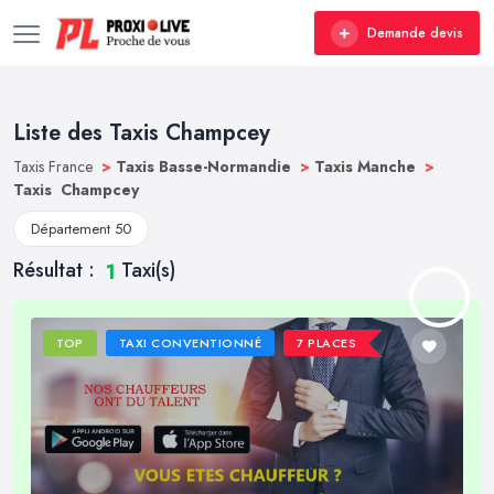
Demande devis
Liste des Taxis Champcey
Taxis France
>
Taxis Basse-Normandie
>
Taxis Manche
>
Taxis Champcey
Département 50
Résultat :
Taxi(s)
1
TOP
TAXI CONVENTIONNÉ
7 PLACES