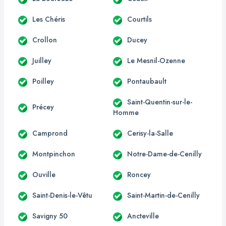
Les Chéris
Courtils
Crollon
Ducey
Juilley
Le Mesnil-Ozenne
Poilley
Pontaubault
Saint-Quentin-sur-le-
Précey
Homme
Camprond
Cerisy-la-Salle
Montpinchon
Notre-Dame-de-Cenilly
Ouville
Roncey
Saint-Denis-le-Vêtu
Saint-Martin-de-Cenilly
Savigny 50
Ancteville