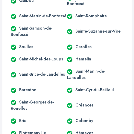
Quibou
Bonfossé
Saint-Martin-de-Bonfossé
Saint-Romphaire
Saint-Samson-de-
Sainte-Suzanne-sur-Vire
Bonfossé
Soulles
Carolles
Saint-Michel-des-Loups
Hamelin
Saint-Martin-de-
Saint-Brice-de-Landelles
Landelles
Barenton
Saint-Cyr-du-Bailleul
Saint-Georges-de-
Créances
Rouelley
Brix
Colomby
Flottemanville
Hémevez