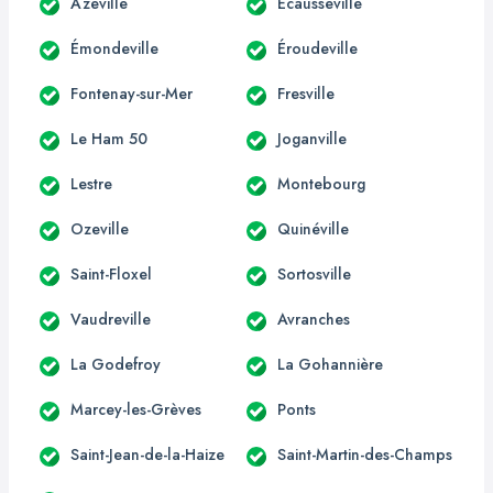
Azeville
Écausseville
Émondeville
Éroudeville
Fontenay-sur-Mer
Fresville
Le Ham 50
Joganville
Lestre
Montebourg
Ozeville
Quinéville
Saint-Floxel
Sortosville
Vaudreville
Avranches
La Godefroy
La Gohannière
Marcey-les-Grèves
Ponts
Saint-Jean-de-la-Haize
Saint-Martin-des-Champs