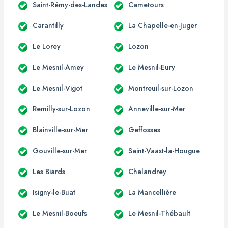
Saint-Rémy-des-Landes
Cametours
Carantilly
La Chapelle-en-Juger
Le Lorey
Lozon
Le Mesnil-Amey
Le Mesnil-Eury
Le Mesnil-Vigot
Montreuil-sur-Lozon
Remilly-sur-Lozon
Anneville-sur-Mer
Blainville-sur-Mer
Geffosses
Gouville-sur-Mer
Saint-Vaast-la-Hougue
Les Biards
Chalandrey
Isigny-le-Buat
La Mancellière
Le Mesnil-Boeufs
Le Mesnil-Thébault