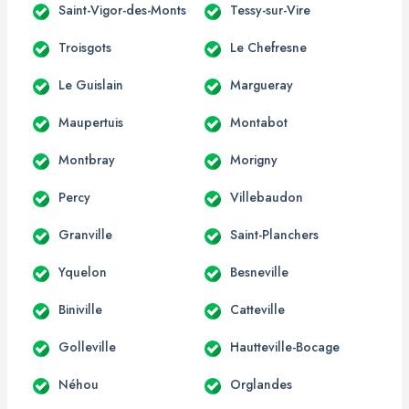
Saint-Vigor-des-Monts
Tessy-sur-Vire
Troisgots
Le Chefresne
Le Guislain
Margueray
Maupertuis
Montabot
Montbray
Morigny
Percy
Villebaudon
Granville
Saint-Planchers
Yquelon
Besneville
Biniville
Catteville
Golleville
Hautteville-Bocage
Néhou
Orglandes