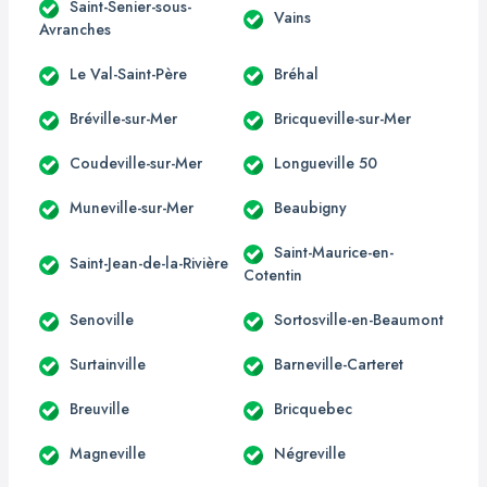
Saint-Senier-sous-
Vains
Avranches
Le Val-Saint-Père
Bréhal
Bréville-sur-Mer
Bricqueville-sur-Mer
Coudeville-sur-Mer
Longueville 50
Muneville-sur-Mer
Beaubigny
Saint-Maurice-en-
Saint-Jean-de-la-Rivière
Cotentin
Senoville
Sortosville-en-Beaumont
Surtainville
Barneville-Carteret
Breuville
Bricquebec
Magneville
Négreville