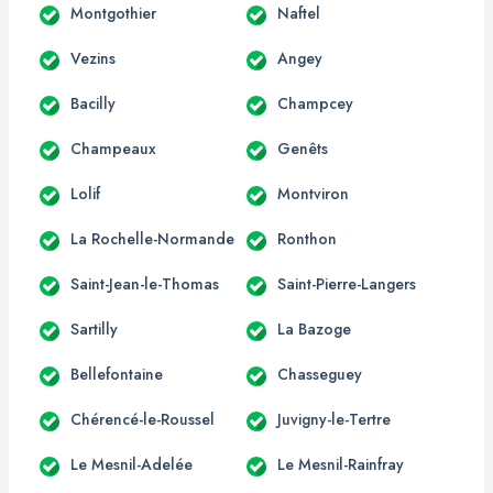
Montgothier
Naftel
Vezins
Angey
Bacilly
Champcey
Champeaux
Genêts
Lolif
Montviron
La Rochelle-Normande
Ronthon
Saint-Jean-le-Thomas
Saint-Pierre-Langers
Sartilly
La Bazoge
Bellefontaine
Chasseguey
Chérencé-le-Roussel
Juvigny-le-Tertre
Le Mesnil-Adelée
Le Mesnil-Rainfray