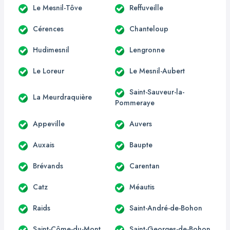
Le Mesnil-Tôve
Reffuveille
Cérences
Chanteloup
Hudimesnil
Lengronne
Le Loreur
Le Mesnil-Aubert
Saint-Sauveur-la-
La Meurdraquière
Pommeraye
Appeville
Auvers
Auxais
Baupte
Brévands
Carentan
Catz
Méautis
Raids
Saint-André-de-Bohon
Saint-Côme-du-Mont
Saint-Georges-de-Bohon