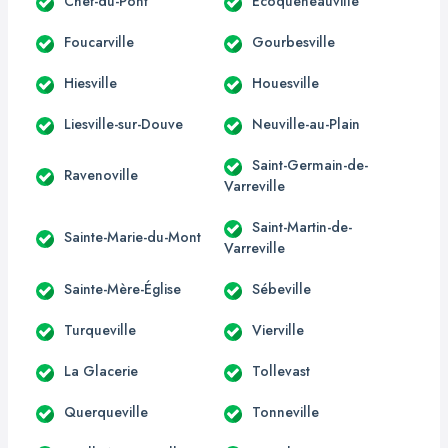
Chef-du-Pont
Écoqueneauville
Foucarville
Gourbesville
Hiesville
Houesville
Liesville-sur-Douve
Neuville-au-Plain
Saint-Germain-de-
Ravenoville
Varreville
Saint-Martin-de-
Sainte-Marie-du-Mont
Varreville
Sainte-Mère-Église
Sébeville
Turqueville
Vierville
La Glacerie
Tollevast
Querqueville
Tonneville