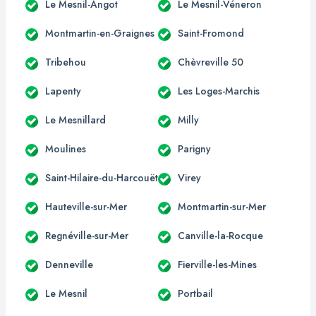
Le Mesnil-Angot
Le Mesnil-Véneron
Montmartin-en-Graignes
Saint-Fromond
Tribehou
Chèvreville 50
Lapenty
Les Loges-Marchis
Le Mesnillard
Milly
Moulines
Parigny
Saint-Hilaire-du-Harcouët
Virey
Hauteville-sur-Mer
Montmartin-sur-Mer
Regnéville-sur-Mer
Canville-la-Rocque
Denneville
Fierville-les-Mines
Le Mesnil
Portbail