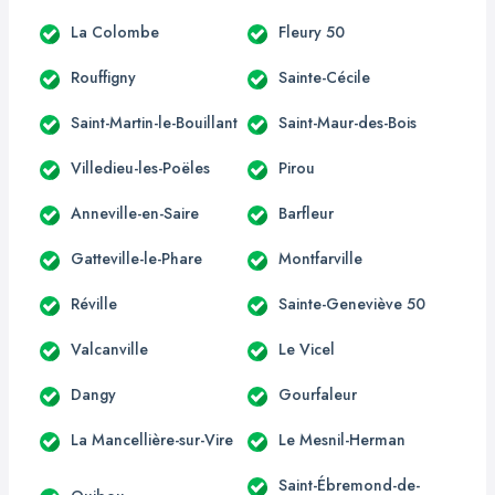
La Colombe
Fleury 50
Rouffigny
Sainte-Cécile
Saint-Martin-le-Bouillant
Saint-Maur-des-Bois
Villedieu-les-Poëles
Pirou
Anneville-en-Saire
Barfleur
Gatteville-le-Phare
Montfarville
Réville
Sainte-Geneviève 50
Valcanville
Le Vicel
Dangy
Gourfaleur
La Mancellière-sur-Vire
Le Mesnil-Herman
Saint-Ébremond-de-