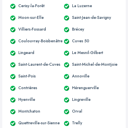
Cerisy-la-Forêt
La Luzerne
Moon-sur-Elle
Saint-Jean-de-Savigny
Villiers-Fossard
Brécey
Coulouvray-Boisbenâtre
Cuves 50
Lingeard
Le Mesnil-Gilbert
Saint-Laurent-de-Cuves
Saint-Michel-de-Montjoie
Saint-Pois
Annoville
Contrières
Hérenguerville
Hyenville
Lingreville
Montchaton
Orval
Quettreville-sur-Sienne
Trelly