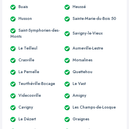
Buais
Heussé
Husson
Sainte-Marie-du-Bois 50
Saint-Symphorien-des-
Savigny-le-Vieux
Monts
Le Teilleul
Aumeville-Lestre
Crasville
Morsalines
La Pernelle
Quettehou
Teurthéville-Bocage
Le Vast
Videcosville
Amigny
Cavigny
Les Champs-de-Losque
Le Dézert
Graignes