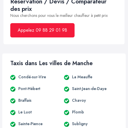
Réservation / Devis / Comparateur
des prix
Nous cherchons pour vous le meilleur chauffeur à petit prix
Appelez 09 88 29 01 98
Taxis dans Les villes de Manche
Condé-sur-Vire
La Meauffe
Pont-Hébert
Saint-Jean-de-Daye
Braffais
Chavoy
Le Luot
Plomb
Sainte-Pience
Subligny