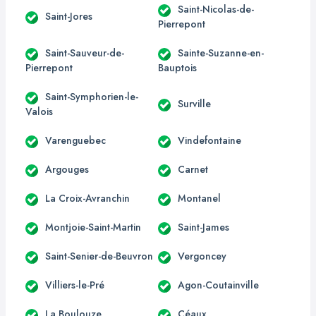
Saint-Nicolas-de-
Saint-Jores
Pierrepont
Saint-Sauveur-de-
Sainte-Suzanne-en-
Pierrepont
Bauptois
Saint-Symphorien-le-
Surville
Valois
Varenguebec
Vindefontaine
Argouges
Carnet
La Croix-Avranchin
Montanel
Montjoie-Saint-Martin
Saint-James
Saint-Senier-de-Beuvron
Vergoncey
Villiers-le-Pré
Agon-Coutainville
La Boulouze
Céaux