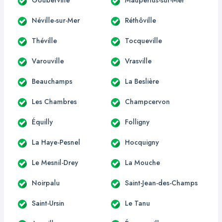
Néville-sur-Mer
Réthôville
Théville
Tocqueville
Varouville
Vrasville
Beauchamps
La Beslière
Les Chambres
Champcervon
Équilly
Folligny
La Haye-Pesnel
Hocquigny
Le Mesnil-Drey
La Mouche
Noirpalu
Saint-Jean-des-Champs
Saint-Ursin
Le Tanu