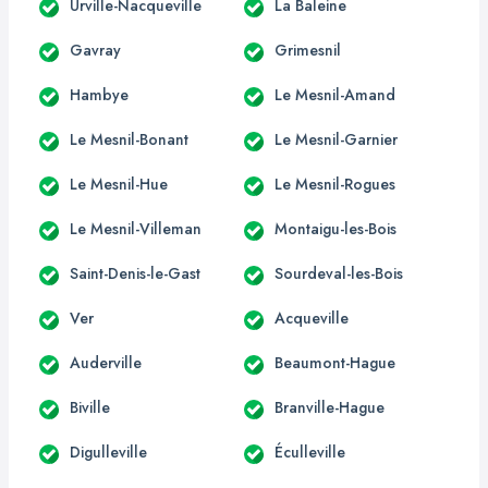
Urville-Nacqueville
La Baleine
Gavray
Grimesnil
Hambye
Le Mesnil-Amand
Le Mesnil-Bonant
Le Mesnil-Garnier
Le Mesnil-Hue
Le Mesnil-Rogues
Le Mesnil-Villeman
Montaigu-les-Bois
Saint-Denis-le-Gast
Sourdeval-les-Bois
Ver
Acqueville
Auderville
Beaumont-Hague
Biville
Branville-Hague
Digulleville
Éculleville