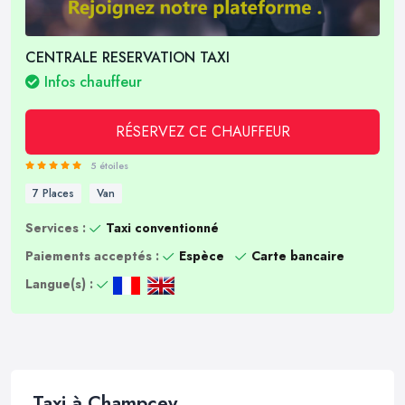
CENTRALE RESERVATION TAXI
Infos chauffeur
RÉSERVEZ CE CHAUFFEUR
5 étoiles
7 Places
Van
Services :
Taxi conventionné
Paiements acceptés :
Espèce
Carte bancaire
Langue(s) :
Taxi à Champcey