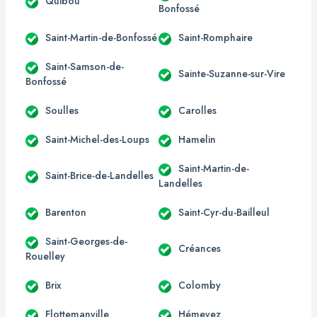
Quibou
Bonfossé
Saint-Martin-de-Bonfossé
Saint-Romphaire
Saint-Samson-de-
Sainte-Suzanne-sur-Vire
Bonfossé
Soulles
Carolles
Saint-Michel-des-Loups
Hamelin
Saint-Martin-de-
Saint-Brice-de-Landelles
Landelles
Barenton
Saint-Cyr-du-Bailleul
Saint-Georges-de-
Créances
Rouelley
Brix
Colomby
Flottemanville
Hémevez