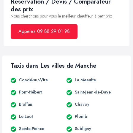
Réservation / Devis / Comparateur
des prix
Nous cherchons pour vous le meilleur chauffeur à petit prix
Appelez 09 88 29 01 98
Taxis dans Les villes de Manche
Condé-sur-Vire
La Meauffe
Pont-Hébert
Saint-Jean-de-Daye
Braffais
Chavoy
Le Luot
Plomb
Sainte-Pience
Subligny