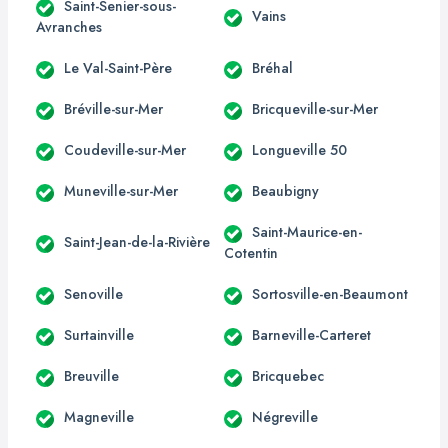
Saint-Senier-sous-
Vains
Avranches
Le Val-Saint-Père
Bréhal
Bréville-sur-Mer
Bricqueville-sur-Mer
Coudeville-sur-Mer
Longueville 50
Muneville-sur-Mer
Beaubigny
Saint-Maurice-en-
Saint-Jean-de-la-Rivière
Cotentin
Senoville
Sortosville-en-Beaumont
Surtainville
Barneville-Carteret
Breuville
Bricquebec
Magneville
Négreville