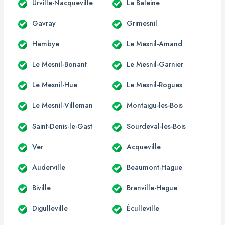
Urville-Nacqueville
La Baleine
Gavray
Grimesnil
Hambye
Le Mesnil-Amand
Le Mesnil-Bonant
Le Mesnil-Garnier
Le Mesnil-Hue
Le Mesnil-Rogues
Le Mesnil-Villeman
Montaigu-les-Bois
Saint-Denis-le-Gast
Sourdeval-les-Bois
Ver
Acqueville
Auderville
Beaumont-Hague
Biville
Branville-Hague
Digulleville
Éculleville