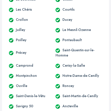
Les Chéris
Courtils
Crollon
Ducey
Juilley
Le Mesnil-Ozenne
Poilley
Pontaubault
Saint-Quentin-sur-le-
Précey
Homme
Camprond
Cerisy-la-Salle
Montpinchon
Notre-Dame-de-Cenilly
Ouville
Roncey
Saint-Denis-le-Vêtu
Saint-Martin-de-Cenilly
Savigny 50
Ancteville