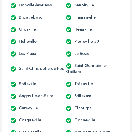
Donville-les-Bains
Benoîtville
Bricquebosq
Flamanville
Grosville
Héauville
Helleville
Pierreville 50
Les Pieux
Le Rozel
Saint-Germain-le-
Saint-Christophe-du-Foc
Gaillard
Sotteville
Tréauville
Angoville-en-Saire
Brillevast
Carneville
Clitourps
Cosqueville
Gonneville
Gouberville
Maupertus-sur-Mer