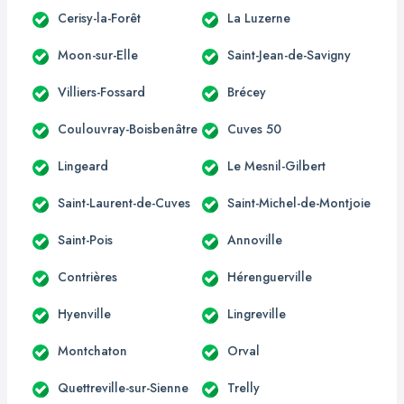
Cerisy-la-Forêt
La Luzerne
Moon-sur-Elle
Saint-Jean-de-Savigny
Villiers-Fossard
Brécey
Coulouvray-Boisbenâtre
Cuves 50
Lingeard
Le Mesnil-Gilbert
Saint-Laurent-de-Cuves
Saint-Michel-de-Montjoie
Saint-Pois
Annoville
Contrières
Hérenguerville
Hyenville
Lingreville
Montchaton
Orval
Quettreville-sur-Sienne
Trelly