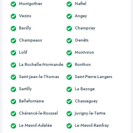
Montgothier
Naftel
Vezins
Angey
Bacilly
Champcey
Champeaux
Genêts
Lolif
Montviron
La Rochelle-Normande
Ronthon
Saint-Jean-le-Thomas
Saint-Pierre-Langers
Sartilly
La Bazoge
Bellefontaine
Chasseguey
Chérencé-le-Roussel
Juvigny-le-Tertre
Le Mesnil-Adelée
Le Mesnil-Rainfray