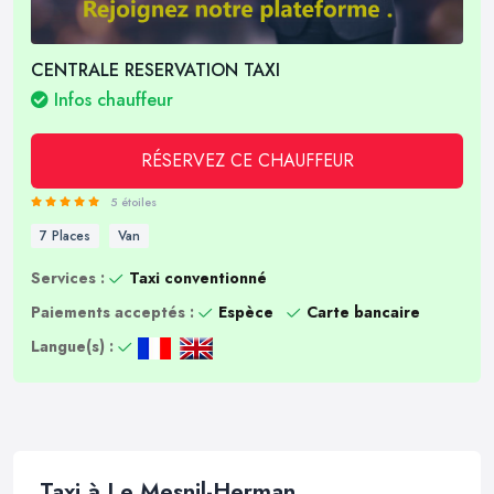
CENTRALE RESERVATION TAXI
Infos chauffeur
RÉSERVEZ CE CHAUFFEUR
5 étoiles
7 Places
Van
Services :
Taxi conventionné
Paiements acceptés :
Espèce
Carte bancaire
Langue(s) :
Taxi à Le Mesnil-Herman