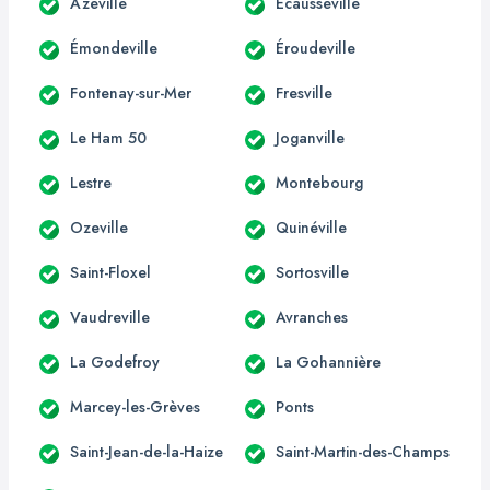
Azeville
Écausseville
Émondeville
Éroudeville
Fontenay-sur-Mer
Fresville
Le Ham 50
Joganville
Lestre
Montebourg
Ozeville
Quinéville
Saint-Floxel
Sortosville
Vaudreville
Avranches
La Godefroy
La Gohannière
Marcey-les-Grèves
Ponts
Saint-Jean-de-la-Haize
Saint-Martin-des-Champs