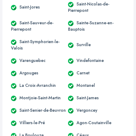
Saint-Nicolas-de-
Saint-Jores
Pierrepont
Saint-Sauveur-de-
Sainte-Suzanne-en-
Pierrepont
Bauptois
Saint-Symphorien-le-
Surville
Valois
Varenguebec
Vindefontaine
Argouges
Carnet
La Croix-Avranchin
Montanel
Montjoie-Saint-Martin
Saint-James
Saint-Senier-de-Beuvron
Vergoncey
Villiers-le-Pré
Agon-Coutainville
La Boulouze
Céaux