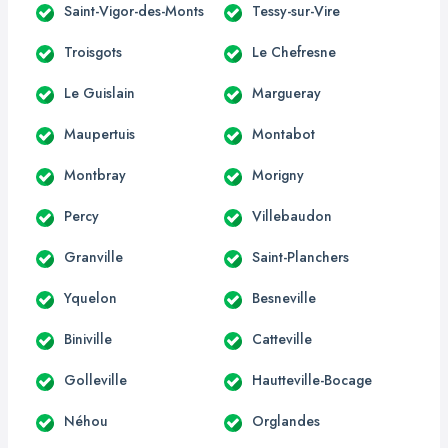
Saint-Vigor-des-Monts
Tessy-sur-Vire
Troisgots
Le Chefresne
Le Guislain
Margueray
Maupertuis
Montabot
Montbray
Morigny
Percy
Villebaudon
Granville
Saint-Planchers
Yquelon
Besneville
Biniville
Catteville
Golleville
Hautteville-Bocage
Néhou
Orglandes