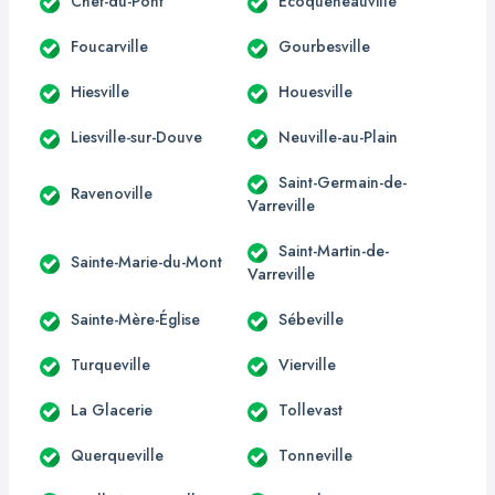
Chef-du-Pont
Écoqueneauville
Foucarville
Gourbesville
Hiesville
Houesville
Liesville-sur-Douve
Neuville-au-Plain
Saint-Germain-de-
Ravenoville
Varreville
Saint-Martin-de-
Sainte-Marie-du-Mont
Varreville
Sainte-Mère-Église
Sébeville
Turqueville
Vierville
La Glacerie
Tollevast
Querqueville
Tonneville