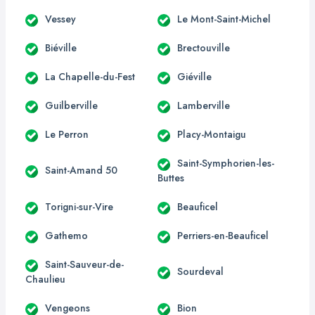
Vessey
Le Mont-Saint-Michel
Biéville
Brectouville
La Chapelle-du-Fest
Giéville
Guilberville
Lamberville
Le Perron
Placy-Montaigu
Saint-Symphorien-les-
Saint-Amand 50
Buttes
Torigni-sur-Vire
Beauficel
Gathemo
Perriers-en-Beauficel
Saint-Sauveur-de-
Sourdeval
Chaulieu
Vengeons
Bion