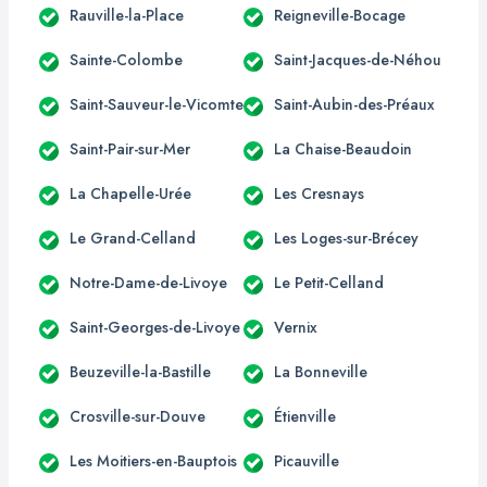
Rauville-la-Place
Reigneville-Bocage
Sainte-Colombe
Saint-Jacques-de-Néhou
Saint-Sauveur-le-Vicomte
Saint-Aubin-des-Préaux
Saint-Pair-sur-Mer
La Chaise-Beaudoin
La Chapelle-Urée
Les Cresnays
Le Grand-Celland
Les Loges-sur-Brécey
Notre-Dame-de-Livoye
Le Petit-Celland
Saint-Georges-de-Livoye
Vernix
Beuzeville-la-Bastille
La Bonneville
Crosville-sur-Douve
Étienville
Les Moitiers-en-Bauptois
Picauville