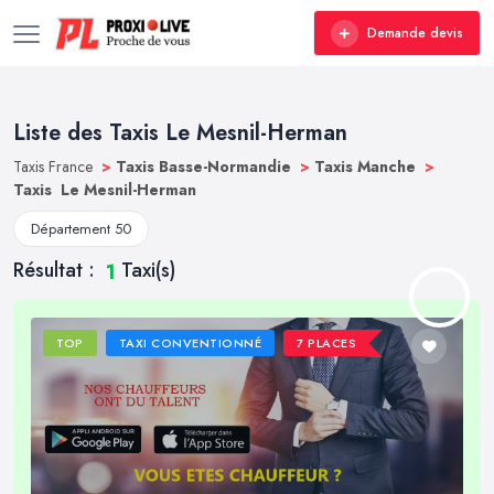
Demande devis
Liste des Taxis Le Mesnil-Herman
Taxis France
>
Taxis Basse-Normandie
>
Taxis Manche
>
Taxis Le Mesnil-Herman
Département 50
Résultat :
Taxi(s)
1
TOP
TAXI CONVENTIONNÉ
7 PLACES