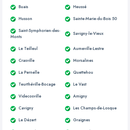
Buais
Heussé
Husson
Sainte-Marie-du-Bois 50
Saint-Symphorien-des-
Savigny-le-Vieux
Monts
Le Teilleul
Aumeville-Lestre
Crasville
Morsalines
La Pernelle
Quettehou
Teurthéville-Bocage
Le Vast
Videcosville
Amigny
Cavigny
Les Champs-de-Losque
Le Dézert
Graignes