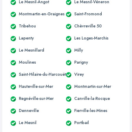
Le Mesnil-Angot
Le Mesnil-Véneron
Montmartin-en-Graignes
Saint-Fromond
Tribehou
Chèvreville 50
Lapenty
Les Loges-Marchis
Le Mesnillard
Milly
Moulines
Parigny
Saint-Hilaire-du-Harcouët
Virey
Hauteville-sur-Mer
Montmartin-sur-Mer
Regnéville-sur-Mer
Canville-la-Rocque
Denneville
Fierville-les-Mines
Le Mesnil
Portbail