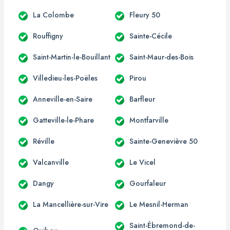
La Colombe
Fleury 50
Rouffigny
Sainte-Cécile
Saint-Martin-le-Bouillant
Saint-Maur-des-Bois
Villedieu-les-Poëles
Pirou
Anneville-en-Saire
Barfleur
Gatteville-le-Phare
Montfarville
Réville
Sainte-Geneviève 50
Valcanville
Le Vicel
Dangy
Gourfaleur
La Mancellière-sur-Vire
Le Mesnil-Herman
Saint-Ébremond-de-