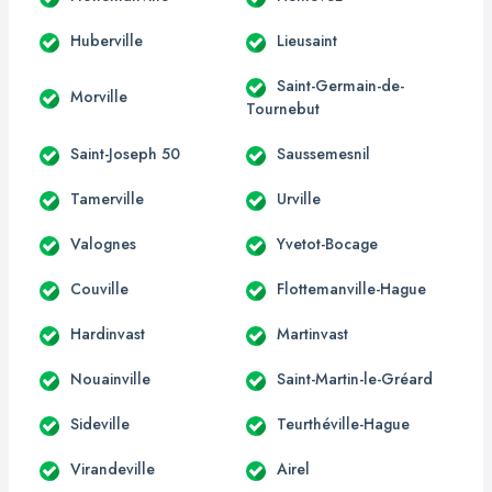
Huberville
Lieusaint
Saint-Germain-de-
Morville
Tournebut
Saint-Joseph 50
Saussemesnil
Tamerville
Urville
Valognes
Yvetot-Bocage
Couville
Flottemanville-Hague
Hardinvast
Martinvast
Nouainville
Saint-Martin-le-Gréard
Sideville
Teurthéville-Hague
Virandeville
Airel