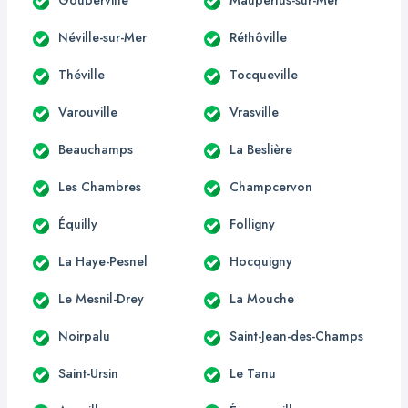
Néville-sur-Mer
Réthôville
Théville
Tocqueville
Varouville
Vrasville
Beauchamps
La Beslière
Les Chambres
Champcervon
Équilly
Folligny
La Haye-Pesnel
Hocquigny
Le Mesnil-Drey
La Mouche
Noirpalu
Saint-Jean-des-Champs
Saint-Ursin
Le Tanu