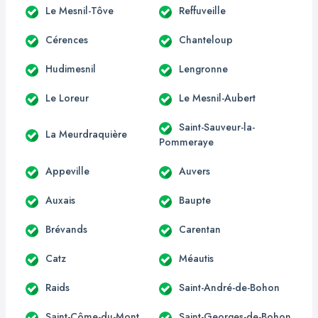
Le Mesnil-Tôve
Reffuveille
Cérences
Chanteloup
Hudimesnil
Lengronne
Le Loreur
Le Mesnil-Aubert
Saint-Sauveur-la-
La Meurdraquière
Pommeraye
Appeville
Auvers
Auxais
Baupte
Brévands
Carentan
Catz
Méautis
Raids
Saint-André-de-Bohon
Saint-Côme-du-Mont
Saint-Georges-de-Bohon