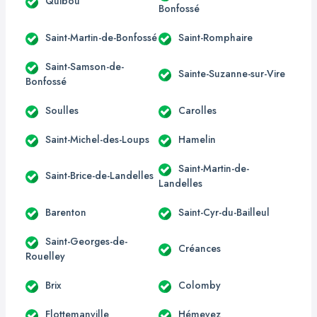
Quibou
Bonfossé
Saint-Martin-de-Bonfossé
Saint-Romphaire
Saint-Samson-de-
Sainte-Suzanne-sur-Vire
Bonfossé
Soulles
Carolles
Saint-Michel-des-Loups
Hamelin
Saint-Martin-de-
Saint-Brice-de-Landelles
Landelles
Barenton
Saint-Cyr-du-Bailleul
Saint-Georges-de-
Créances
Rouelley
Brix
Colomby
Flottemanville
Hémevez