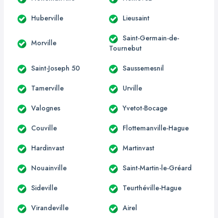
Huberville
Lieusaint
Saint-Germain-de-
Morville
Tournebut
Saint-Joseph 50
Saussemesnil
Tamerville
Urville
Valognes
Yvetot-Bocage
Couville
Flottemanville-Hague
Hardinvast
Martinvast
Nouainville
Saint-Martin-le-Gréard
Sideville
Teurthéville-Hague
Virandeville
Airel