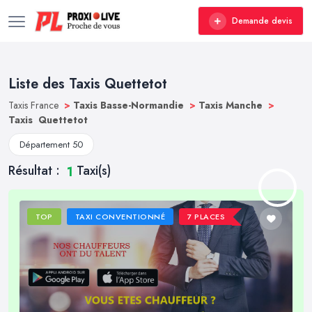
Demande devis
Liste des Taxis Quettetot
Taxis France
>
Taxis Basse-Normandie
>
Taxis Manche
>
Taxis Quettetot
Département 50
Résultat :
Taxi(s)
1
TOP
TAXI CONVENTIONNÉ
7 PLACES