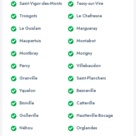
Saint-Vigor-des-Monts
Tessy-sur-Vire
Troisgots
Le Chefresne
Le Guislain
Margueray
Maupertuis
Montabot
Montbray
Morigny
Percy
Villebaudon
Granville
Saint-Planchers
Yquelon
Besneville
Biniville
Catteville
Golleville
Hautteville-Bocage
Néhou
Orglandes