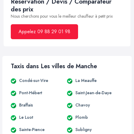
Réservation / Devis / Comparateur
des prix
Nous cherchons pour vous le meilleur chauffeur à petit prix
Appelez 09 88 29 01 98
Taxis dans Les villes de Manche
Condé-sur-Vire
La Meauffe
Pont-Hébert
Saint-Jean-de-Daye
Braffais
Chavoy
Le Luot
Plomb
Sainte-Pience
Subligny