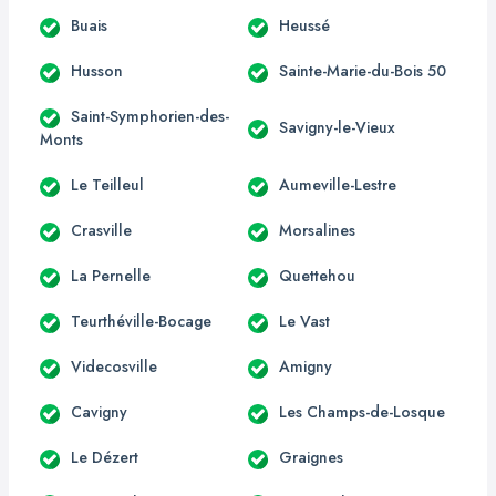
Buais
Heussé
Husson
Sainte-Marie-du-Bois 50
Saint-Symphorien-des-
Savigny-le-Vieux
Monts
Le Teilleul
Aumeville-Lestre
Crasville
Morsalines
La Pernelle
Quettehou
Teurthéville-Bocage
Le Vast
Videcosville
Amigny
Cavigny
Les Champs-de-Losque
Le Dézert
Graignes