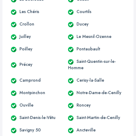
Les Chéris
Courtils
Crollon
Ducey
Juilley
Le Mesnil-Ozenne
Poilley
Pontaubault
Saint-Quentin-sur-le-
Précey
Homme
Camprond
Cerisy-la-Salle
Montpinchon
Notre-Dame-de-Cenilly
Ouville
Roncey
Saint-Denis-le-Vêtu
Saint-Martin-de-Cenilly
Savigny 50
Ancteville