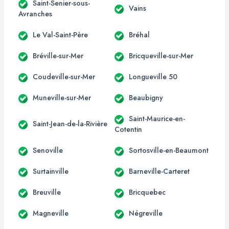
Saint-Senier-sous-
Vains
Avranches
Le Val-Saint-Père
Bréhal
Bréville-sur-Mer
Bricqueville-sur-Mer
Coudeville-sur-Mer
Longueville 50
Muneville-sur-Mer
Beaubigny
Saint-Maurice-en-
Saint-Jean-de-la-Rivière
Cotentin
Senoville
Sortosville-en-Beaumont
Surtainville
Barneville-Carteret
Breuville
Bricquebec
Magneville
Négreville