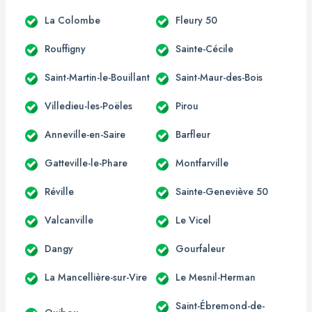
La Colombe
Fleury 50
Rouffigny
Sainte-Cécile
Saint-Martin-le-Bouillant
Saint-Maur-des-Bois
Villedieu-les-Poëles
Pirou
Anneville-en-Saire
Barfleur
Gatteville-le-Phare
Montfarville
Réville
Sainte-Geneviève 50
Valcanville
Le Vicel
Dangy
Gourfaleur
La Mancellière-sur-Vire
Le Mesnil-Herman
Saint-Ébremond-de-