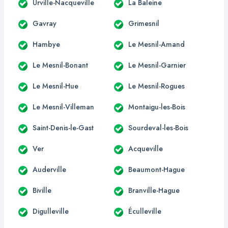
Urville-Nacqueville
La Baleine
Gavray
Grimesnil
Hambye
Le Mesnil-Amand
Le Mesnil-Bonant
Le Mesnil-Garnier
Le Mesnil-Hue
Le Mesnil-Rogues
Le Mesnil-Villeman
Montaigu-les-Bois
Saint-Denis-le-Gast
Sourdeval-les-Bois
Ver
Acqueville
Auderville
Beaumont-Hague
Biville
Branville-Hague
Digulleville
Éculleville