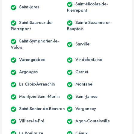
Saint-Nicolas-de-
Saint-Jores
Pierrepont
Saint-Sauveur-de-
Sainte-Suzanne-en-
Pierrepont
Bauptois
Saint-Symphorien-le-
Surville
Valois
Varenguebec
Vindefontaine
Argouges
Carnet
La Croix-Avranchin
Montanel
Montjoie-Saint-Martin
Saint-James
Saint-Senier-de-Beuvron
Vergoncey
Villiers-le-Pré
Agon-Coutainville
La Boulouze
Céaux