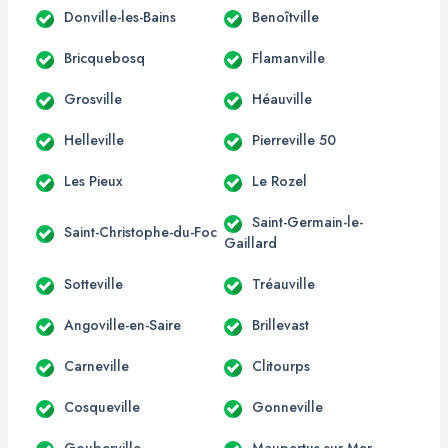
Donville-les-Bains
Benoîtville
Bricquebosq
Flamanville
Grosville
Héauville
Helleville
Pierreville 50
Les Pieux
Le Rozel
Saint-Germain-le-
Saint-Christophe-du-Foc
Gaillard
Sotteville
Tréauville
Angoville-en-Saire
Brillevast
Carneville
Clitourps
Cosqueville
Gonneville
Gouberville
Maupertus-sur-Mer