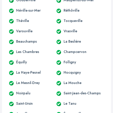
Néville-sur-Mer
Réthôville
Théville
Tocqueville
Varouville
Vrasville
Beauchamps
La Beslière
Les Chambres
Champcervon
Équilly
Folligny
La Haye-Pesnel
Hocquigny
Le Mesnil-Drey
La Mouche
Noirpalu
Saint-Jean-des-Champs
Saint-Ursin
Le Tanu