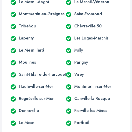
Le Mesnil-Angot
Le Mesnil-Véneron
Montmartin-en-Graignes
Saint-Fromond
Tribehou
Chèvreville 50
Lapenty
Les Loges-Marchis
Le Mesnillard
Milly
Moulines
Parigny
Saint-Hilaire-du-Harcouët
Virey
Hauteville-sur-Mer
Montmartin-sur-Mer
Regnéville-sur-Mer
Canville-la-Rocque
Denneville
Fierville-les-Mines
Le Mesnil
Portbail