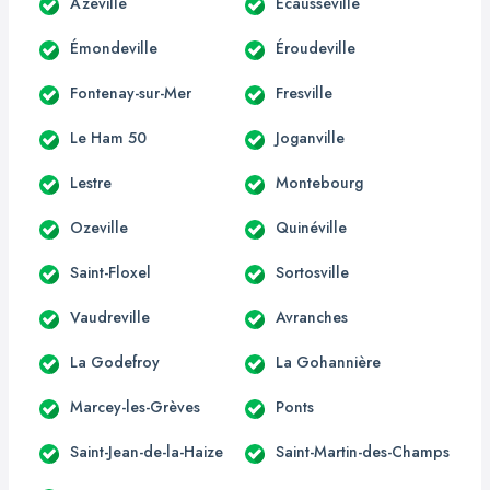
Azeville
Écausseville
Émondeville
Éroudeville
Fontenay-sur-Mer
Fresville
Le Ham 50
Joganville
Lestre
Montebourg
Ozeville
Quinéville
Saint-Floxel
Sortosville
Vaudreville
Avranches
La Godefroy
La Gohannière
Marcey-les-Grèves
Ponts
Saint-Jean-de-la-Haize
Saint-Martin-des-Champs