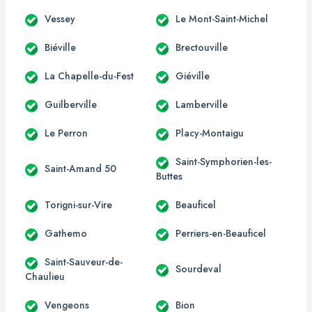
Vessey
Le Mont-Saint-Michel
Biéville
Brectouville
La Chapelle-du-Fest
Giéville
Guilberville
Lamberville
Le Perron
Placy-Montaigu
Saint-Symphorien-les-
Saint-Amand 50
Buttes
Torigni-sur-Vire
Beauficel
Gathemo
Perriers-en-Beauficel
Saint-Sauveur-de-
Sourdeval
Chaulieu
Vengeons
Bion