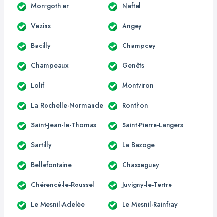
Montgothier
Naftel
Vezins
Angey
Bacilly
Champcey
Champeaux
Genêts
Lolif
Montviron
La Rochelle-Normande
Ronthon
Saint-Jean-le-Thomas
Saint-Pierre-Langers
Sartilly
La Bazoge
Bellefontaine
Chasseguey
Chérencé-le-Roussel
Juvigny-le-Tertre
Le Mesnil-Adelée
Le Mesnil-Rainfray