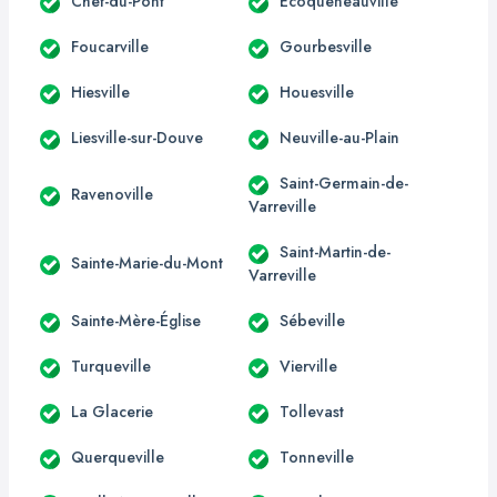
Chef-du-Pont
Écoqueneauville
Foucarville
Gourbesville
Hiesville
Houesville
Liesville-sur-Douve
Neuville-au-Plain
Saint-Germain-de-
Ravenoville
Varreville
Saint-Martin-de-
Sainte-Marie-du-Mont
Varreville
Sainte-Mère-Église
Sébeville
Turqueville
Vierville
La Glacerie
Tollevast
Querqueville
Tonneville