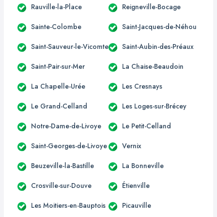
Rauville-la-Place
Reigneville-Bocage
Sainte-Colombe
Saint-Jacques-de-Néhou
Saint-Sauveur-le-Vicomte
Saint-Aubin-des-Préaux
Saint-Pair-sur-Mer
La Chaise-Beaudoin
La Chapelle-Urée
Les Cresnays
Le Grand-Celland
Les Loges-sur-Brécey
Notre-Dame-de-Livoye
Le Petit-Celland
Saint-Georges-de-Livoye
Vernix
Beuzeville-la-Bastille
La Bonneville
Crosville-sur-Douve
Étienville
Les Moitiers-en-Bauptois
Picauville