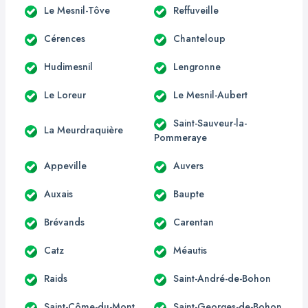
Le Mesnil-Tôve
Reffuveille
Cérences
Chanteloup
Hudimesnil
Lengronne
Le Loreur
Le Mesnil-Aubert
Saint-Sauveur-la-
La Meurdraquière
Pommeraye
Appeville
Auvers
Auxais
Baupte
Brévands
Carentan
Catz
Méautis
Raids
Saint-André-de-Bohon
Saint-Côme-du-Mont
Saint-Georges-de-Bohon