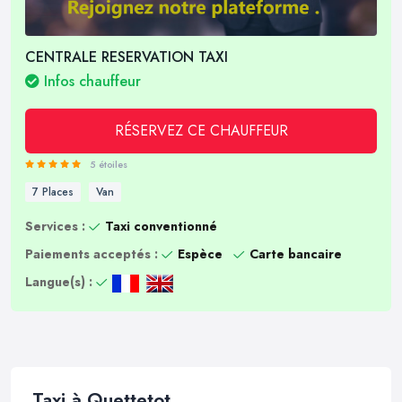
CENTRALE RESERVATION TAXI
Infos chauffeur
RÉSERVEZ CE CHAUFFEUR
5 étoiles
7 Places
Van
Services :
Taxi conventionné
Paiements acceptés :
Espèce
Carte bancaire
Langue(s) :
Taxi à Quettetot