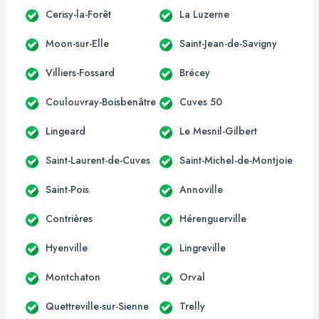
Cerisy-la-Forêt
La Luzerne
Moon-sur-Elle
Saint-Jean-de-Savigny
Villiers-Fossard
Brécey
Coulouvray-Boisbenâtre
Cuves 50
Lingeard
Le Mesnil-Gilbert
Saint-Laurent-de-Cuves
Saint-Michel-de-Montjoie
Saint-Pois
Annoville
Contrières
Hérenguerville
Hyenville
Lingreville
Montchaton
Orval
Quettreville-sur-Sienne
Trelly