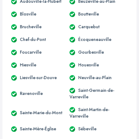
Audouville-la-Hubert
Beuzeville-au-Plain
Blosville
Boutteville
Brucheville
Carquebut
Chef-du-Pont
Écoqueneauville
Foucarville
Gourbesville
Hiesville
Houesville
Liesville-sur-Douve
Neuville-au-Plain
Saint-Germain-de-
Ravenoville
Varreville
Saint-Martin-de-
Sainte-Marie-du-Mont
Varreville
Sainte-Mère-Église
Sébeville