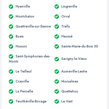
Hyenville
Lingreville
Montchaton
Orval
Quettreville-sur-Sienne
Trelly
Buais
Heussé
Husson
Sainte-Marie-du-Bois 50
Saint-Symphorien-des-
Savigny-le-Vieux
Monts
Le Teilleul
Aumeville-Lestre
Crasville
Morsalines
La Pernelle
Quettehou
Teurthéville-Bocage
Le Vast