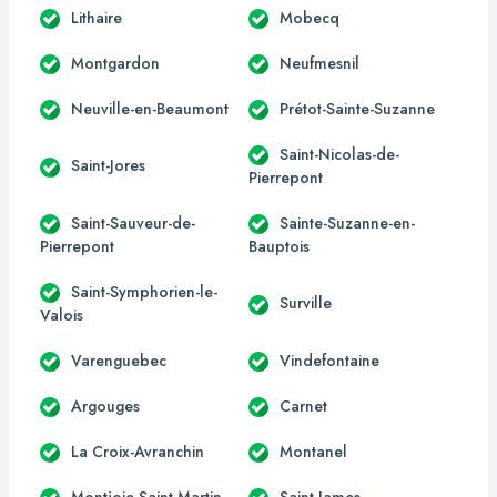
Lithaire
Mobecq
Montgardon
Neufmesnil
Neuville-en-Beaumont
Prétot-Sainte-Suzanne
Saint-Nicolas-de-
Saint-Jores
Pierrepont
Saint-Sauveur-de-
Sainte-Suzanne-en-
Pierrepont
Bauptois
Saint-Symphorien-le-
Surville
Valois
Varenguebec
Vindefontaine
Argouges
Carnet
La Croix-Avranchin
Montanel
Montjoie-Saint-Martin
Saint-James