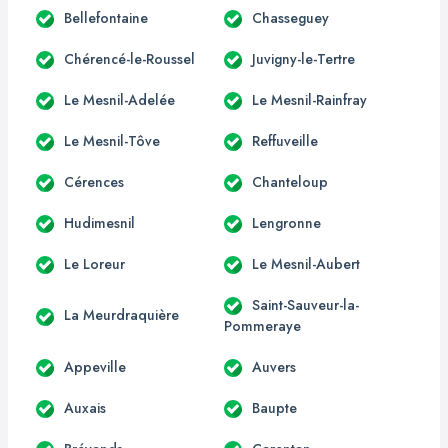
Bellefontaine
Chasseguey
Chérencé-le-Roussel
Juvigny-le-Tertre
Le Mesnil-Adelée
Le Mesnil-Rainfray
Le Mesnil-Tôve
Reffuveille
Cérences
Chanteloup
Hudimesnil
Lengronne
Le Loreur
Le Mesnil-Aubert
Saint-Sauveur-la-
La Meurdraquière
Pommeraye
Appeville
Auvers
Auxais
Baupte