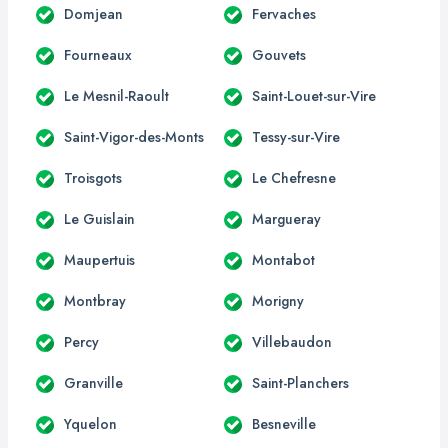
Domjean
Fervaches
Fourneaux
Gouvets
Le Mesnil-Raoult
Saint-Louet-sur-Vire
Saint-Vigor-des-Monts
Tessy-sur-Vire
Troisgots
Le Chefresne
Le Guislain
Margueray
Maupertuis
Montabot
Montbray
Morigny
Percy
Villebaudon
Granville
Saint-Planchers
Yquelon
Besneville