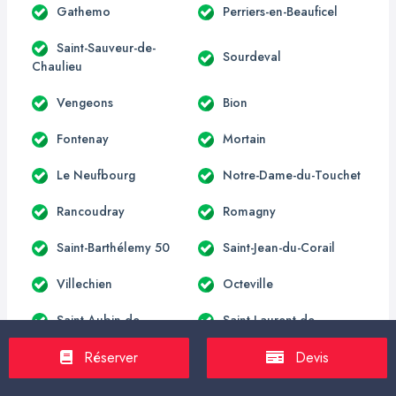
Gathemo
Perriers-en-Beauficel
Saint-Sauveur-de-
Sourdeval
Chaulieu
Vengeons
Bion
Fontenay
Mortain
Le Neufbourg
Notre-Dame-du-Touchet
Rancoudray
Romagny
Saint-Barthélemy 50
Saint-Jean-du-Corail
Villechien
Octeville
Saint-Aubin-de-
Saint-Laurent-de-
Terregatte
Terregatte
Réserver
Devis
Digosville
Le Mesnil-au-Val