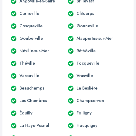
Angoville-en-Saire
Brillevast
Carneville
Clitourps
Cosqueville
Gonneville
Gouberville
Maupertus-sur-Mer
Néville-sur-Mer
Réthôville
Théville
Tocqueville
Varouville
Vrasville
Beauchamps
La Beslière
Les Chambres
Champcervon
Équilly
Folligny
La Haye-Pesnel
Hocquigny