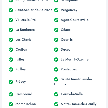
Saint-Senier-de-Beuvron
Vergoncey
Villiers-le-Pré
Agon-Coutainville
La Boulouze
Céaux
Les Chéris
Courtils
Crollon
Ducey
Juilley
Le Mesnil-Ozenne
Poilley
Pontaubault
Saint-Quentin-sur-le-
Précey
Homme
Camprond
Cerisy-la-Salle
Montpinchon
Notre-Dame-de-Cenilly