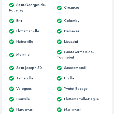
Saint-Georges-de-
Créances
Rouelley
Brix
Colomby
Flottemanville
Hémevez
Huberville
Lieusaint
Saint-Germain-de-
Morville
Tournebut
Saint-Joseph 50
Saussemesnil
Tamerville
Urville
Valognes
Yvetot-Bocage
Couville
Flottemanville-Hague
Hardinvast
Martinvast