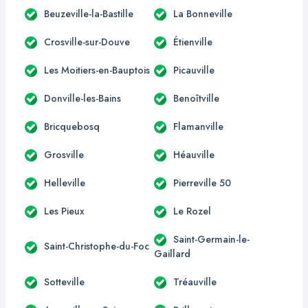
Beuzeville-la-Bastille
La Bonneville
Crosville-sur-Douve
Étienville
Les Moitiers-en-Bauptois
Picauville
Donville-les-Bains
Benoîtville
Bricquebosq
Flamanville
Grosville
Héauville
Helleville
Pierreville 50
Les Pieux
Le Rozel
Saint-Germain-le-
Saint-Christophe-du-Foc
Gaillard
Sotteville
Tréauville