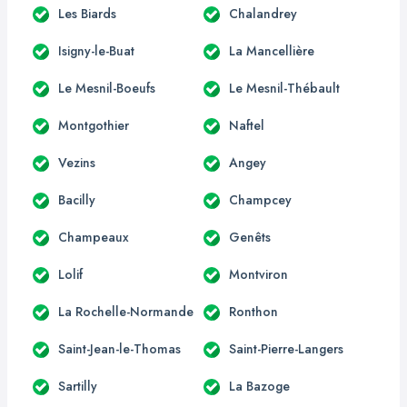
Les Biards
Chalandrey
Isigny-le-Buat
La Mancellière
Le Mesnil-Boeufs
Le Mesnil-Thébault
Montgothier
Naftel
Vezins
Angey
Bacilly
Champcey
Champeaux
Genêts
Lolif
Montviron
La Rochelle-Normande
Ronthon
Saint-Jean-le-Thomas
Saint-Pierre-Langers
Sartilly
La Bazoge