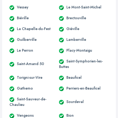
Vessey
Le Mont-Saint-Michel
Biéville
Brectouville
La Chapelle-du-Fest
Giéville
Guilberville
Lamberville
Le Perron
Placy-Montaigu
Saint-Symphorien-les-
Saint-Amand 50
Buttes
Torigni-sur-Vire
Beauficel
Gathemo
Perriers-en-Beauficel
Saint-Sauveur-de-
Sourdeval
Chaulieu
Vengeons
Bion