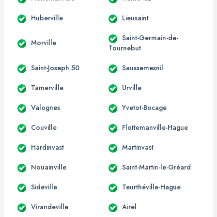
Huberville
Lieusaint
Saint-Germain-de-
Morville
Tournebut
Saint-Joseph 50
Saussemesnil
Tamerville
Urville
Valognes
Yvetot-Bocage
Couville
Flottemanville-Hague
Hardinvast
Martinvast
Nouainville
Saint-Martin-le-Gréard
Sideville
Teurthéville-Hague
Virandeville
Airel