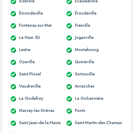
Azeville
Écausseville
Émondeville
Éroudeville
Fontenay-sur-Mer
Fresville
Le Ham 50
Joganville
Lestre
Montebourg
Ozeville
Quinéville
Saint-Floxel
Sortosville
Vaudreville
Avranches
La Godefroy
La Gohannière
Marcey-les-Grèves
Ponts
Saint-Jean-de-la-Haize
Saint-Martin-des-Champs