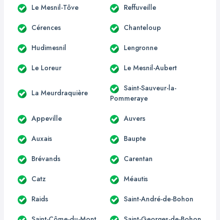
Le Mesnil-Tôve
Reffuveille
Cérences
Chanteloup
Hudimesnil
Lengronne
Le Loreur
Le Mesnil-Aubert
Saint-Sauveur-la-
La Meurdraquière
Pommeraye
Appeville
Auvers
Auxais
Baupte
Brévands
Carentan
Catz
Méautis
Raids
Saint-André-de-Bohon
Saint-Côme-du-Mont
Saint-Georges-de-Bohon