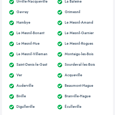
Urville-Nacqueville
La Baleine
Gavray
Grimesnil
Hambye
Le Mesnil-Amand
Le Mesnil-Bonant
Le Mesnil-Garnier
Le Mesnil-Hue
Le Mesnil-Rogues
Le Mesnil-Villeman
Montaigu-les-Bois
Saint-Denis-le-Gast
Sourdeval-les-Bois
Ver
Acqueville
Auderville
Beaumont-Hague
Biville
Branville-Hague
Digulleville
Éculleville