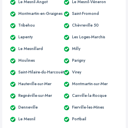
Le Mesnil-Angot
Le Mesnil-Véneron
Montmartin-en-Graignes
Saint-Fromond
Tribehou
Chèvreville 50
Lapenty
Les Loges-Marchis
Le Mesnillard
Milly
Moulines
Parigny
Saint-Hilaire-du-Harcouët
Virey
Hauteville-sur-Mer
Montmartin-sur-Mer
Regnéville-sur-Mer
Canville-la-Rocque
Denneville
Fierville-les-Mines
Le Mesnil
Portbail