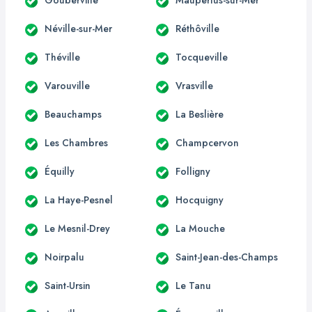
Néville-sur-Mer
Réthôville
Théville
Tocqueville
Varouville
Vrasville
Beauchamps
La Beslière
Les Chambres
Champcervon
Équilly
Folligny
La Haye-Pesnel
Hocquigny
Le Mesnil-Drey
La Mouche
Noirpalu
Saint-Jean-des-Champs
Saint-Ursin
Le Tanu