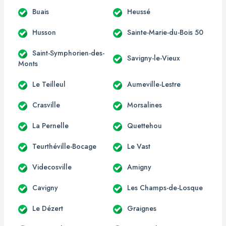
Buais
Heussé
Husson
Sainte-Marie-du-Bois 50
Saint-Symphorien-des-
Savigny-le-Vieux
Monts
Le Teilleul
Aumeville-Lestre
Crasville
Morsalines
La Pernelle
Quettehou
Teurthéville-Bocage
Le Vast
Videcosville
Amigny
Cavigny
Les Champs-de-Losque
Le Dézert
Graignes