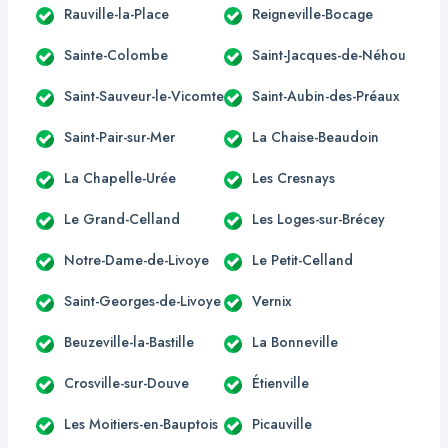
Rauville-la-Place
Reigneville-Bocage
Sainte-Colombe
Saint-Jacques-de-Néhou
Saint-Sauveur-le-Vicomte
Saint-Aubin-des-Préaux
Saint-Pair-sur-Mer
La Chaise-Beaudoin
La Chapelle-Urée
Les Cresnays
Le Grand-Celland
Les Loges-sur-Brécey
Notre-Dame-de-Livoye
Le Petit-Celland
Saint-Georges-de-Livoye
Vernix
Beuzeville-la-Bastille
La Bonneville
Crosville-sur-Douve
Étienville
Les Moitiers-en-Bauptois
Picauville