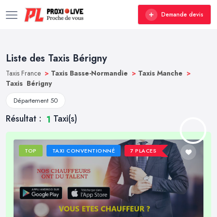
Demande devis
Liste des Taxis Bérigny
Taxis France
>
Taxis Basse-Normandie
>
Taxis Manche
>
Taxis Bérigny
Département 50
Résultat :
Taxi(s)
1
TOP
TAXI CONVENTIONNÉ
7 PLACES