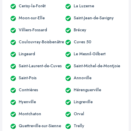
Cerisy-la-Forêt
La Luzerne
Moon-sur-Elle
Saint-Jean-de-Savigny
Villiers-Fossard
Brécey
Coulouvray-Boisbenâtre
Cuves 50
Lingeard
Le Mesnil-Gilbert
Saint-Laurent-de-Cuves
Saint-Michel-de-Montjoie
Saint-Pois
Annoville
Contrières
Hérenguerville
Hyenville
Lingreville
Montchaton
Orval
Quettreville-sur-Sienne
Trelly