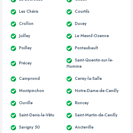
Les Chéris
Courtils
Crollon
Ducey
Juilley
Le Mesnil-Ozenne
Poilley
Pontaubault
Saint-Quentin-sur-le-
Précey
Homme
Camprond
Cerisy-la-Salle
Montpinchon
Notre-Dame-de-Cenilly
Ouville
Roncey
Saint-Denis-le-Vêtu
Saint-Martin-de-Cenilly
Savigny 50
Ancteville