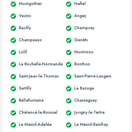
Montgothier
Naftel
Vezins
Angey
Bacilly
Champcey
Champeaux
Genêts
Lolif
Montviron
La Rochelle-Normande
Ronthon
Saint-Jean-le-Thomas
Saint-Pierre-Langers
Sartilly
La Bazoge
Bellefontaine
Chasseguey
Chérencé-le-Roussel
Juvigny-le-Tertre
Le Mesnil-Adelée
Le Mesnil-Rainfray