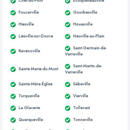
Chef-du-Pont
Écoqueneauville
Foucarville
Gourbesville
Hiesville
Houesville
Liesville-sur-Douve
Neuville-au-Plain
Saint-Germain-de-
Ravenoville
Varreville
Saint-Martin-de-
Sainte-Marie-du-Mont
Varreville
Sainte-Mère-Église
Sébeville
Turqueville
Vierville
La Glacerie
Tollevast
Querqueville
Tonneville