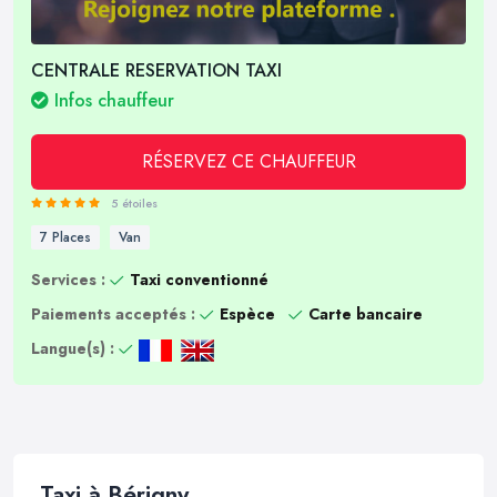
CENTRALE RESERVATION TAXI
Infos chauffeur
RÉSERVEZ CE CHAUFFEUR
5 étoiles
7 Places
Van
Services :
Taxi conventionné
Paiements acceptés :
Espèce
Carte bancaire
Langue(s) :
Taxi à Bérigny