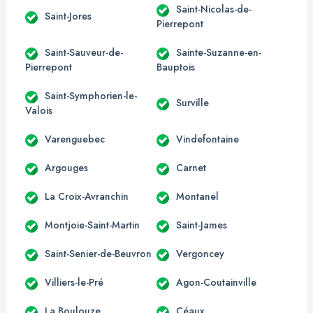
Saint-Nicolas-de-
Saint-Jores
Pierrepont
Saint-Sauveur-de-
Sainte-Suzanne-en-
Pierrepont
Bauptois
Saint-Symphorien-le-
Surville
Valois
Varenguebec
Vindefontaine
Argouges
Carnet
La Croix-Avranchin
Montanel
Montjoie-Saint-Martin
Saint-James
Saint-Senier-de-Beuvron
Vergoncey
Villiers-le-Pré
Agon-Coutainville
La Boulouze
Céaux