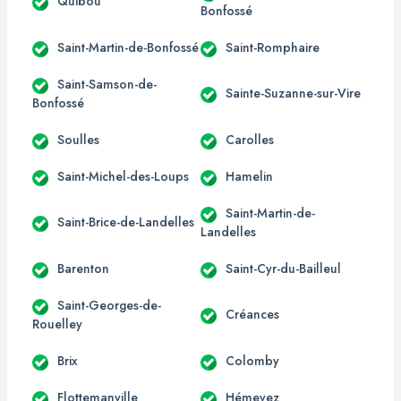
Quibou
Bonfossé
Saint-Martin-de-Bonfossé
Saint-Romphaire
Saint-Samson-de-
Sainte-Suzanne-sur-Vire
Bonfossé
Soulles
Carolles
Saint-Michel-des-Loups
Hamelin
Saint-Martin-de-
Saint-Brice-de-Landelles
Landelles
Barenton
Saint-Cyr-du-Bailleul
Saint-Georges-de-
Créances
Rouelley
Brix
Colomby
Flottemanville
Hémevez