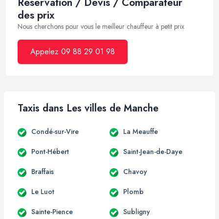
Réservation / Devis / Comparateur
des prix
Nous cherchons pour vous le meilleur chauffeur à petit prix
Appelez 09 88 29 01 98
Taxis dans Les villes de Manche
Condé-sur-Vire
La Meauffe
Pont-Hébert
Saint-Jean-de-Daye
Braffais
Chavoy
Le Luot
Plomb
Sainte-Pience
Subligny