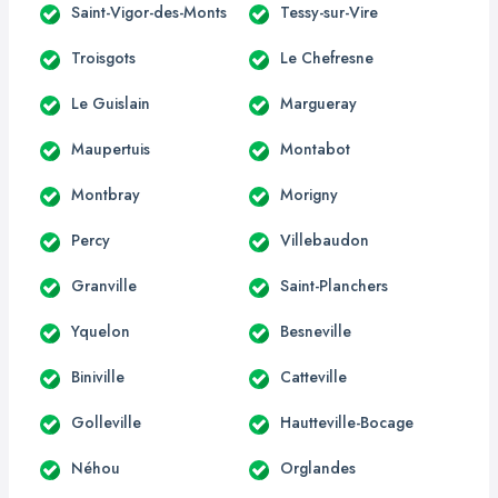
Saint-Vigor-des-Monts
Tessy-sur-Vire
Troisgots
Le Chefresne
Le Guislain
Margueray
Maupertuis
Montabot
Montbray
Morigny
Percy
Villebaudon
Granville
Saint-Planchers
Yquelon
Besneville
Biniville
Catteville
Golleville
Hautteville-Bocage
Néhou
Orglandes