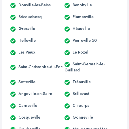
Donville-les-Bains
Benoîtville
Bricquebosq
Flamanville
Grosville
Héauville
Helleville
Pierreville 50
Les Pieux
Le Rozel
Saint-Germain-le-
Saint-Christophe-du-Foc
Gaillard
Sotteville
Tréauville
Angoville-en-Saire
Brillevast
Carneville
Clitourps
Cosqueville
Gonneville
Gouberville
Maupertus-sur-Mer