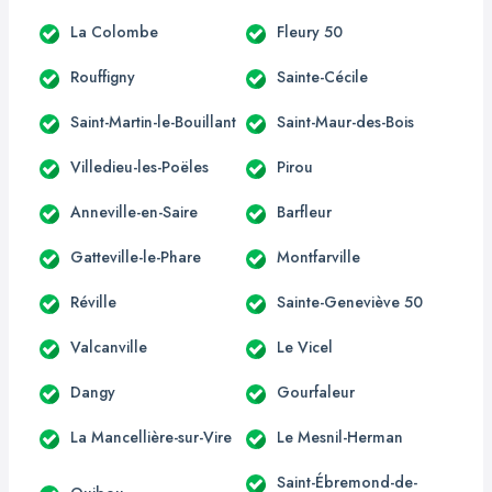
La Colombe
Fleury 50
Rouffigny
Sainte-Cécile
Saint-Martin-le-Bouillant
Saint-Maur-des-Bois
Villedieu-les-Poëles
Pirou
Anneville-en-Saire
Barfleur
Gatteville-le-Phare
Montfarville
Réville
Sainte-Geneviève 50
Valcanville
Le Vicel
Dangy
Gourfaleur
La Mancellière-sur-Vire
Le Mesnil-Herman
Saint-Ébremond-de-