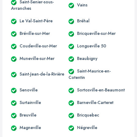
Saint-Senier-sous-
Vains
Avranches
Le Val-Saint-Père
Bréhal
Bréville-sur-Mer
Bricqueville-sur-Mer
Coudeville-sur-Mer
Longueville 50
Muneville-sur-Mer
Beaubigny
Saint-Maurice-en-
Saint-Jean-de-la-Rivière
Cotentin
Senoville
Sortosville-en-Beaumont
Surtainville
Barneville-Carteret
Breuville
Bricquebec
Magneville
Négreville