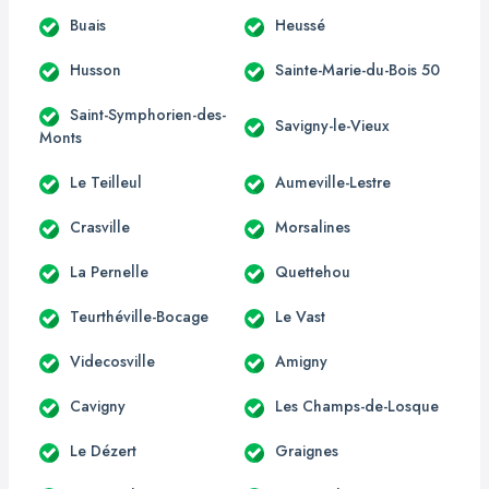
Buais
Heussé
Husson
Sainte-Marie-du-Bois 50
Saint-Symphorien-des-
Savigny-le-Vieux
Monts
Le Teilleul
Aumeville-Lestre
Crasville
Morsalines
La Pernelle
Quettehou
Teurthéville-Bocage
Le Vast
Videcosville
Amigny
Cavigny
Les Champs-de-Losque
Le Dézert
Graignes