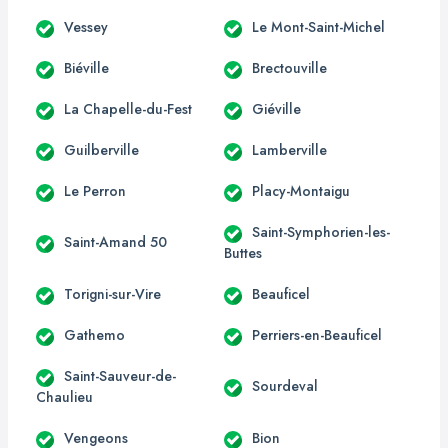
Vessey
Le Mont-Saint-Michel
Biéville
Brectouville
La Chapelle-du-Fest
Giéville
Guilberville
Lamberville
Le Perron
Placy-Montaigu
Saint-Symphorien-les-
Saint-Amand 50
Buttes
Torigni-sur-Vire
Beauficel
Gathemo
Perriers-en-Beauficel
Saint-Sauveur-de-
Sourdeval
Chaulieu
Vengeons
Bion