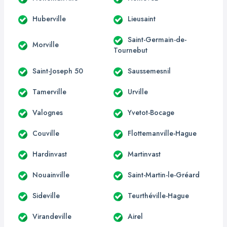
Huberville
Lieusaint
Saint-Germain-de-
Morville
Tournebut
Saint-Joseph 50
Saussemesnil
Tamerville
Urville
Valognes
Yvetot-Bocage
Couville
Flottemanville-Hague
Hardinvast
Martinvast
Nouainville
Saint-Martin-le-Gréard
Sideville
Teurthéville-Hague
Virandeville
Airel