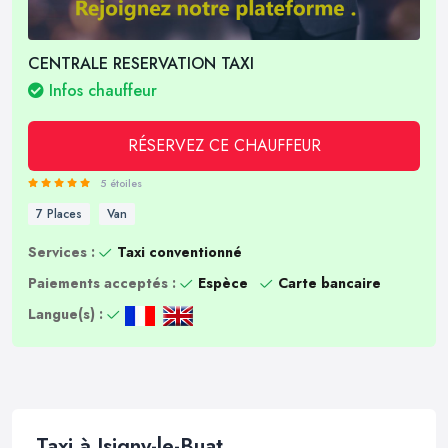
CENTRALE RESERVATION TAXI
Infos chauffeur
RÉSERVEZ CE CHAUFFEUR
5 étoiles
7 Places
Van
Services :
Taxi conventionné
Paiements acceptés :
Espèce
Carte bancaire
Langue(s) :
Taxi à Isigny-le-Buat