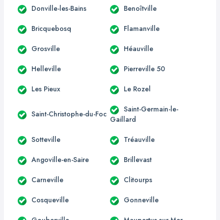
Donville-les-Bains
Benoîtville
Bricquebosq
Flamanville
Grosville
Héauville
Helleville
Pierreville 50
Les Pieux
Le Rozel
Saint-Germain-le-
Saint-Christophe-du-Foc
Gaillard
Sotteville
Tréauville
Angoville-en-Saire
Brillevast
Carneville
Clitourps
Cosqueville
Gonneville
Gouberville
Maupertus-sur-Mer