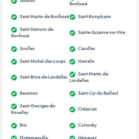
Quibou
Bonfossé
Saint-Martin-de-Bonfossé
Saint-Romphaire
Saint-Samson-de-
Sainte-Suzanne-sur-Vire
Bonfossé
Soulles
Carolles
Saint-Michel-des-Loups
Hamelin
Saint-Martin-de-
Saint-Brice-de-Landelles
Landelles
Barenton
Saint-Cyr-du-Bailleul
Saint-Georges-de-
Créances
Rouelley
Brix
Colomby
Flottemanville
Hémevez