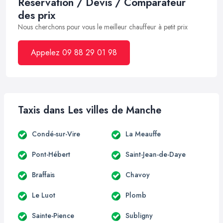
Réservation / Devis / Comparateur
des prix
Nous cherchons pour vous le meilleur chauffeur à petit prix
Appelez 09 88 29 01 98
Taxis dans Les villes de Manche
Condé-sur-Vire
La Meauffe
Pont-Hébert
Saint-Jean-de-Daye
Braffais
Chavoy
Le Luot
Plomb
Sainte-Pience
Subligny