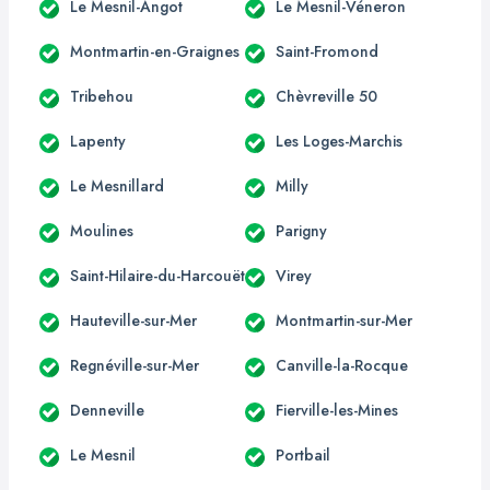
Le Mesnil-Angot
Le Mesnil-Véneron
Montmartin-en-Graignes
Saint-Fromond
Tribehou
Chèvreville 50
Lapenty
Les Loges-Marchis
Le Mesnillard
Milly
Moulines
Parigny
Saint-Hilaire-du-Harcouët
Virey
Hauteville-sur-Mer
Montmartin-sur-Mer
Regnéville-sur-Mer
Canville-la-Rocque
Denneville
Fierville-les-Mines
Le Mesnil
Portbail