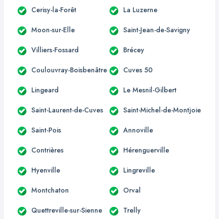
Cerisy-la-Forêt
La Luzerne
Moon-sur-Elle
Saint-Jean-de-Savigny
Villiers-Fossard
Brécey
Coulouvray-Boisbenâtre
Cuves 50
Lingeard
Le Mesnil-Gilbert
Saint-Laurent-de-Cuves
Saint-Michel-de-Montjoie
Saint-Pois
Annoville
Contrières
Hérenguerville
Hyenville
Lingreville
Montchaton
Orval
Quettreville-sur-Sienne
Trelly