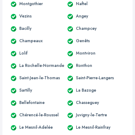
Montgothier
Naftel
Vezins
Angey
Bacilly
Champcey
Champeaux
Genêts
Lolif
Montviron
La Rochelle-Normande
Ronthon
Saint-Jean-le-Thomas
Saint-Pierre-Langers
Sartilly
La Bazoge
Bellefontaine
Chasseguey
Chérencé-le-Roussel
Juvigny-le-Tertre
Le Mesnil-Adelée
Le Mesnil-Rainfray