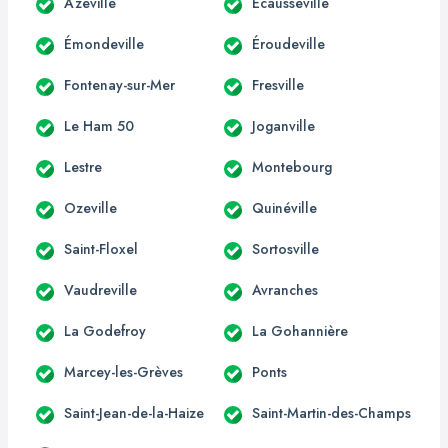
Azeville
Écausseville
Émondeville
Éroudeville
Fontenay-sur-Mer
Fresville
Le Ham 50
Joganville
Lestre
Montebourg
Ozeville
Quinéville
Saint-Floxel
Sortosville
Vaudreville
Avranches
La Godefroy
La Gohannière
Marcey-les-Grèves
Ponts
Saint-Jean-de-la-Haize
Saint-Martin-des-Champs