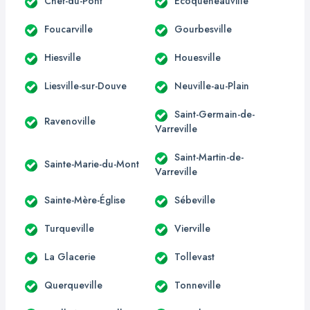
Chef-du-Pont
Écoqueneauville
Foucarville
Gourbesville
Hiesville
Houesville
Liesville-sur-Douve
Neuville-au-Plain
Saint-Germain-de-
Ravenoville
Varreville
Saint-Martin-de-
Sainte-Marie-du-Mont
Varreville
Sainte-Mère-Église
Sébeville
Turqueville
Vierville
La Glacerie
Tollevast
Querqueville
Tonneville