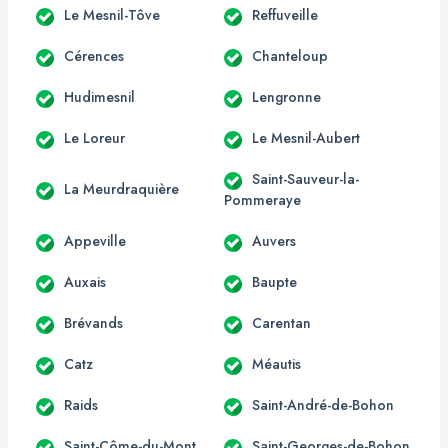
Le Mesnil-Tôve
Reffuveille
Cérences
Chanteloup
Hudimesnil
Lengronne
Le Loreur
Le Mesnil-Aubert
Saint-Sauveur-la-
La Meurdraquière
Pommeraye
Appeville
Auvers
Auxais
Baupte
Brévands
Carentan
Catz
Méautis
Raids
Saint-André-de-Bohon
Saint-Côme-du-Mont
Saint-Georges-de-Bohon