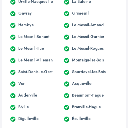
Urville-Nacqueville
La Baleine
Gavray
Grimesnil
Hambye
Le Mesnil-Amand
Le Mesnil-Bonant
Le Mesnil-Garnier
Le Mesnil-Hue
Le Mesnil-Rogues
Le Mesnil-Villeman
Montaigu-les-Bois
Saint-Denis-le-Gast
Sourdeval-les-Bois
Ver
Acqueville
Auderville
Beaumont-Hague
Biville
Branville-Hague
Digulleville
Éculleville