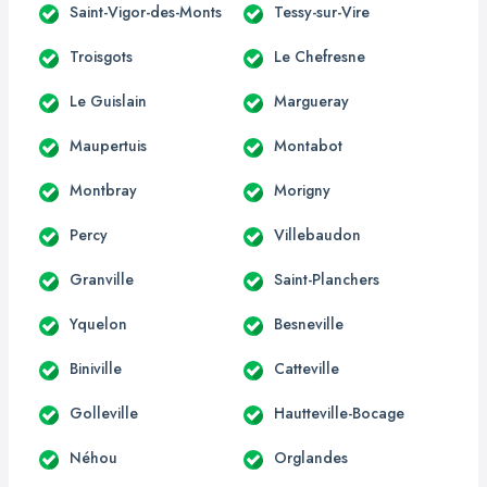
Saint-Vigor-des-Monts
Tessy-sur-Vire
Troisgots
Le Chefresne
Le Guislain
Margueray
Maupertuis
Montabot
Montbray
Morigny
Percy
Villebaudon
Granville
Saint-Planchers
Yquelon
Besneville
Biniville
Catteville
Golleville
Hautteville-Bocage
Néhou
Orglandes