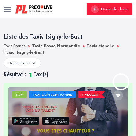
Demande devis
Liste des Taxis Isigny-le-Buat
Taxis France
>
Taxis Basse-Normandie
>
Taxis Manche
>
Taxis Isigny-le-Buat
Département 50
Résultat :
Taxi(s)
1
TOP
TAXI CONVENTIONNÉ
7 PLACES