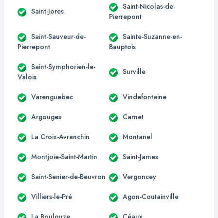
Saint-Nicolas-de-
Saint-Jores
Pierrepont
Saint-Sauveur-de-
Sainte-Suzanne-en-
Pierrepont
Bauptois
Saint-Symphorien-le-
Surville
Valois
Varenguebec
Vindefontaine
Argouges
Carnet
La Croix-Avranchin
Montanel
Montjoie-Saint-Martin
Saint-James
Saint-Senier-de-Beuvron
Vergoncey
Villiers-le-Pré
Agon-Coutainville
La Boulouze
Céaux