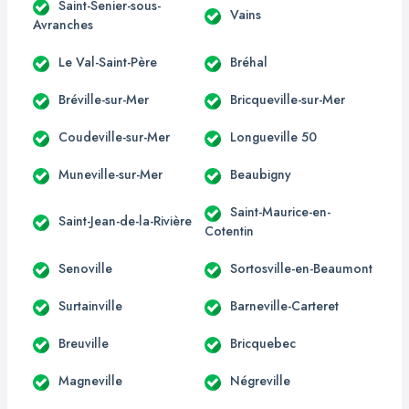
Saint-Senier-sous-
Vains
Avranches
Le Val-Saint-Père
Bréhal
Bréville-sur-Mer
Bricqueville-sur-Mer
Coudeville-sur-Mer
Longueville 50
Muneville-sur-Mer
Beaubigny
Saint-Maurice-en-
Saint-Jean-de-la-Rivière
Cotentin
Senoville
Sortosville-en-Beaumont
Surtainville
Barneville-Carteret
Breuville
Bricquebec
Magneville
Négreville