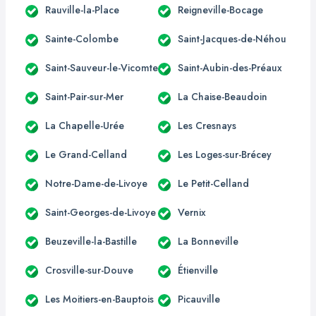
Rauville-la-Place
Reigneville-Bocage
Sainte-Colombe
Saint-Jacques-de-Néhou
Saint-Sauveur-le-Vicomte
Saint-Aubin-des-Préaux
Saint-Pair-sur-Mer
La Chaise-Beaudoin
La Chapelle-Urée
Les Cresnays
Le Grand-Celland
Les Loges-sur-Brécey
Notre-Dame-de-Livoye
Le Petit-Celland
Saint-Georges-de-Livoye
Vernix
Beuzeville-la-Bastille
La Bonneville
Crosville-sur-Douve
Étienville
Les Moitiers-en-Bauptois
Picauville