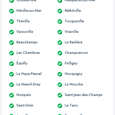
Néville-sur-Mer
Réthôville
Théville
Tocqueville
Varouville
Vrasville
Beauchamps
La Beslière
Les Chambres
Champcervon
Équilly
Folligny
La Haye-Pesnel
Hocquigny
Le Mesnil-Drey
La Mouche
Noirpalu
Saint-Jean-des-Champs
Saint-Ursin
Le Tanu