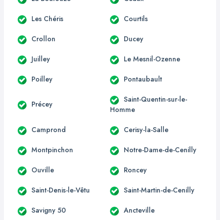
Les Chéris
Courtils
Crollon
Ducey
Juilley
Le Mesnil-Ozenne
Poilley
Pontaubault
Saint-Quentin-sur-le-
Précey
Homme
Camprond
Cerisy-la-Salle
Montpinchon
Notre-Dame-de-Cenilly
Ouville
Roncey
Saint-Denis-le-Vêtu
Saint-Martin-de-Cenilly
Savigny 50
Ancteville