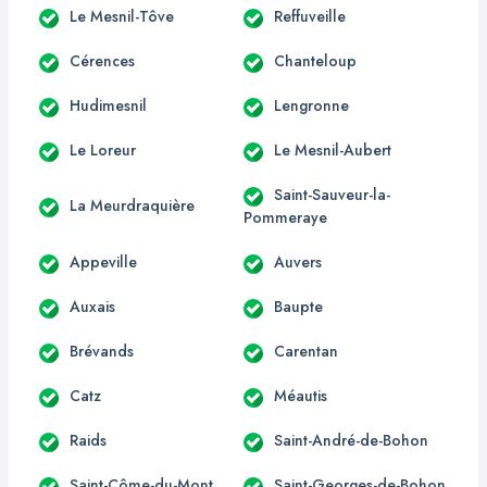
Le Mesnil-Tôve
Reffuveille
Cérences
Chanteloup
Hudimesnil
Lengronne
Le Loreur
Le Mesnil-Aubert
Saint-Sauveur-la-
La Meurdraquière
Pommeraye
Appeville
Auvers
Auxais
Baupte
Brévands
Carentan
Catz
Méautis
Raids
Saint-André-de-Bohon
Saint-Côme-du-Mont
Saint-Georges-de-Bohon