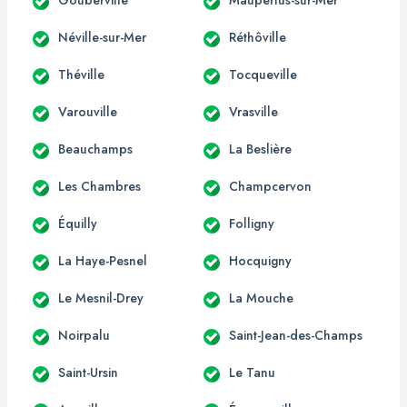
Néville-sur-Mer
Réthôville
Théville
Tocqueville
Varouville
Vrasville
Beauchamps
La Beslière
Les Chambres
Champcervon
Équilly
Folligny
La Haye-Pesnel
Hocquigny
Le Mesnil-Drey
La Mouche
Noirpalu
Saint-Jean-des-Champs
Saint-Ursin
Le Tanu