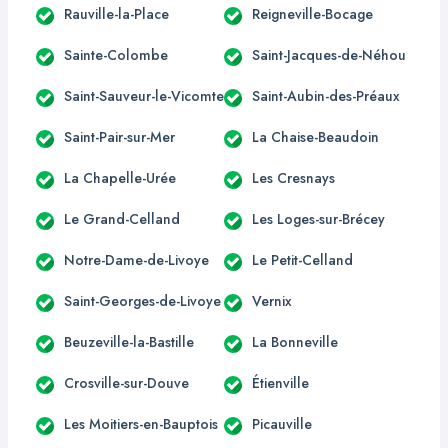
Rauville-la-Place
Reigneville-Bocage
Sainte-Colombe
Saint-Jacques-de-Néhou
Saint-Sauveur-le-Vicomte
Saint-Aubin-des-Préaux
Saint-Pair-sur-Mer
La Chaise-Beaudoin
La Chapelle-Urée
Les Cresnays
Le Grand-Celland
Les Loges-sur-Brécey
Notre-Dame-de-Livoye
Le Petit-Celland
Saint-Georges-de-Livoye
Vernix
Beuzeville-la-Bastille
La Bonneville
Crosville-sur-Douve
Étienville
Les Moitiers-en-Bauptois
Picauville