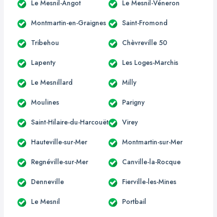
Le Mesnil-Angot
Le Mesnil-Véneron
Montmartin-en-Graignes
Saint-Fromond
Tribehou
Chèvreville 50
Lapenty
Les Loges-Marchis
Le Mesnillard
Milly
Moulines
Parigny
Saint-Hilaire-du-Harcouët
Virey
Hauteville-sur-Mer
Montmartin-sur-Mer
Regnéville-sur-Mer
Canville-la-Rocque
Denneville
Fierville-les-Mines
Le Mesnil
Portbail