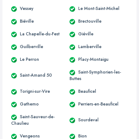
Vessey
Le Mont-Saint-Michel
Biéville
Brectouville
La Chapelle-du-Fest
Giéville
Guilberville
Lamberville
Le Perron
Placy-Montaigu
Saint-Symphorien-les-
Saint-Amand 50
Buttes
Torigni-sur-Vire
Beauficel
Gathemo
Perriers-en-Beauficel
Saint-Sauveur-de-
Sourdeval
Chaulieu
Vengeons
Bion