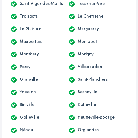
Saint-Vigor-des-Monts
Tessy-sur-Vire
Troisgots
Le Chefresne
Le Guislain
Margueray
Maupertuis
Montabot
Montbray
Morigny
Percy
Villebaudon
Granville
Saint-Planchers
Yquelon
Besneville
Biniville
Catteville
Golleville
Hautteville-Bocage
Néhou
Orglandes