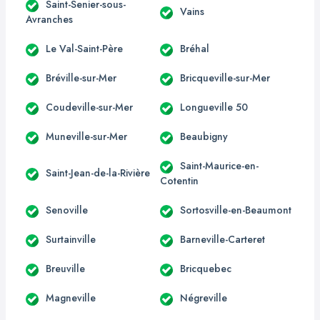
Saint-Senier-sous-
Vains
Avranches
Le Val-Saint-Père
Bréhal
Bréville-sur-Mer
Bricqueville-sur-Mer
Coudeville-sur-Mer
Longueville 50
Muneville-sur-Mer
Beaubigny
Saint-Maurice-en-
Saint-Jean-de-la-Rivière
Cotentin
Senoville
Sortosville-en-Beaumont
Surtainville
Barneville-Carteret
Breuville
Bricquebec
Magneville
Négreville