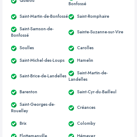
Quibou
Bonfossé
Saint-Martin-de-Bonfossé
Saint-Romphaire
Saint-Samson-de-
Sainte-Suzanne-sur-Vire
Bonfossé
Soulles
Carolles
Saint-Michel-des-Loups
Hamelin
Saint-Martin-de-
Saint-Brice-de-Landelles
Landelles
Barenton
Saint-Cyr-du-Bailleul
Saint-Georges-de-
Créances
Rouelley
Brix
Colomby
Flottemanville
Hémevez