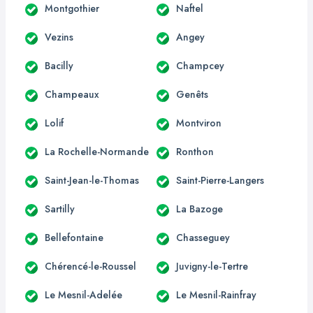
Montgothier
Naftel
Vezins
Angey
Bacilly
Champcey
Champeaux
Genêts
Lolif
Montviron
La Rochelle-Normande
Ronthon
Saint-Jean-le-Thomas
Saint-Pierre-Langers
Sartilly
La Bazoge
Bellefontaine
Chasseguey
Chérencé-le-Roussel
Juvigny-le-Tertre
Le Mesnil-Adelée
Le Mesnil-Rainfray