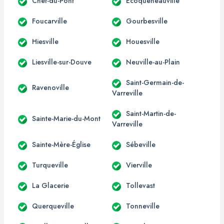
Chef-du-Pont
Écoqueneauville
Foucarville
Gourbesville
Hiesville
Houesville
Liesville-sur-Douve
Neuville-au-Plain
Saint-Germain-de-
Ravenoville
Varreville
Saint-Martin-de-
Sainte-Marie-du-Mont
Varreville
Sainte-Mère-Église
Sébeville
Turqueville
Vierville
La Glacerie
Tollevast
Querqueville
Tonneville