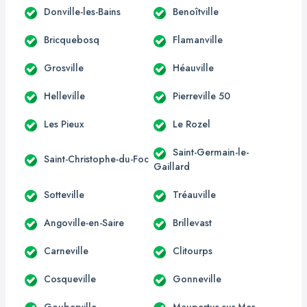
Donville-les-Bains
Benoîtville
Bricquebosq
Flamanville
Grosville
Héauville
Helleville
Pierreville 50
Les Pieux
Le Rozel
Saint-Germain-le-
Saint-Christophe-du-Foc
Gaillard
Sotteville
Tréauville
Angoville-en-Saire
Brillevast
Carneville
Clitourps
Cosqueville
Gonneville
Gouberville
Maupertus-sur-Mer