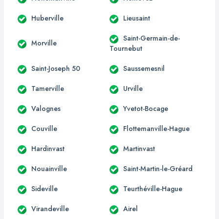
Huberville
Lieusaint
Saint-Germain-de-
Morville
Tournebut
Saint-Joseph 50
Saussemesnil
Tamerville
Urville
Valognes
Yvetot-Bocage
Couville
Flottemanville-Hague
Hardinvast
Martinvast
Nouainville
Saint-Martin-le-Gréard
Sideville
Teurthéville-Hague
Virandeville
Airel