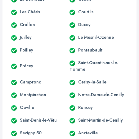
Les Chéris
Courtils
Crollon
Ducey
Juilley
Le Mesnil-Ozenne
Poilley
Pontaubault
Saint-Quentin-sur-le-
Précey
Homme
Camprond
Cerisy-la-Salle
Montpinchon
Notre-Dame-de-Cenilly
Ouville
Roncey
Saint-Denis-le-Vêtu
Saint-Martin-de-Cenilly
Savigny 50
Ancteville