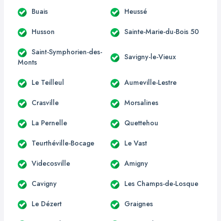
Buais
Heussé
Husson
Sainte-Marie-du-Bois 50
Saint-Symphorien-des-
Savigny-le-Vieux
Monts
Le Teilleul
Aumeville-Lestre
Crasville
Morsalines
La Pernelle
Quettehou
Teurthéville-Bocage
Le Vast
Videcosville
Amigny
Cavigny
Les Champs-de-Losque
Le Dézert
Graignes