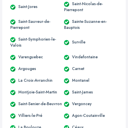
Saint-Nicolas-de-
Saint-Jores
Pierrepont
Saint-Sauveur-de-
Sainte-Suzanne-en-
Pierrepont
Bauptois
Saint-Symphorien-le-
Surville
Valois
Varenguebec
Vindefontaine
Argouges
Carnet
La Croix-Avranchin
Montanel
Montjoie-Saint-Martin
Saint-James
Saint-Senier-de-Beuvron
Vergoncey
Villiers-le-Pré
Agon-Coutainville
La Boulouze
Céaux