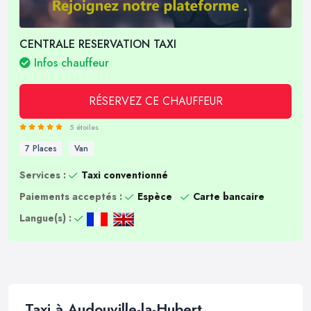
CENTRALE RESERVATION TAXI
Infos chauffeur
RÉSERVEZ CE CHAUFFEUR
5 étoiles
7 Places
Van
Services :
Taxi conventionné
Paiements acceptés :
Espèce
Carte bancaire
Langue(s) :
Taxi à Audouville-la-Hubert