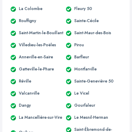
La Colombe
Fleury 50
Rouffigny
Sainte-Cécile
Saint-Martin-le-Bouillant
Saint-Maur-des-Bois
Villedieu-les-Poëles
Pirou
Anneville-en-Saire
Barfleur
Gatteville-le-Phare
Montfarville
Réville
Sainte-Geneviève 50
Valcanville
Le Vicel
Dangy
Gourfaleur
La Mancellière-sur-Vire
Le Mesnil-Herman
Saint-Ébremond-de-