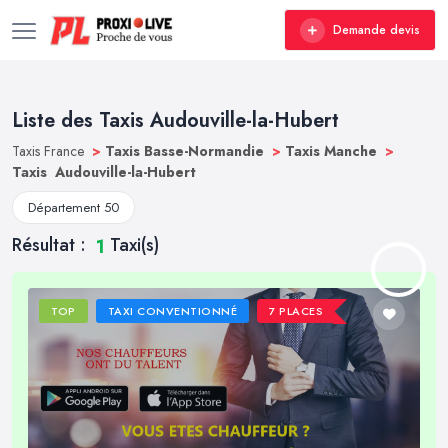
Demande devis
Liste des Taxis Audouville-la-Hubert
Taxis France
>
Taxis Basse-Normandie
>
Taxis Manche
>
Taxis Audouville-la-Hubert
Département 50
Résultat :
Taxi(s)
1
TOP
TAXI CONVENTIONNÉ
7 PLACES