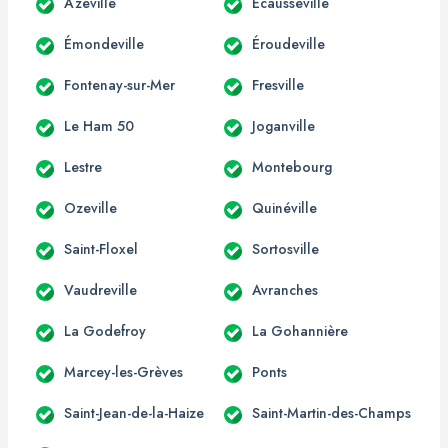
Azeville
Écausseville
Émondeville
Éroudeville
Fontenay-sur-Mer
Fresville
Le Ham 50
Joganville
Lestre
Montebourg
Ozeville
Quinéville
Saint-Floxel
Sortosville
Vaudreville
Avranches
La Godefroy
La Gohannière
Marcey-les-Grèves
Ponts
Saint-Jean-de-la-Haize
Saint-Martin-des-Champs