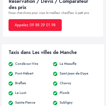
Réservation / Devis / Comparateur
des prix
Nous cherchons pour vous le meilleur chauffeur à petit prix
Appelez 09 88 29 01 98
Taxis dans Les villes de Manche
Condé-sur-Vire
La Meauffe
Pont-Hébert
Saint-Jean-de-Daye
Braffais
Chavoy
Le Luot
Plomb
Sainte-Pience
Subligny