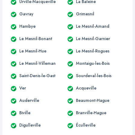
Urville-Nacqueville
La Baleine
Gavray
Grimesnil
Hambye
Le Mesnil-Amand
Le Mesnil-Bonant
Le Mesnil-Garnier
Le Mesnil-Hue
Le Mesnil-Rogues
Le Mesnil-Villeman
Montaigu-les-Bois
Saint-Denis-le-Gast
Sourdeval-les-Bois
Ver
Acqueville
Auderville
Beaumont-Hague
Biville
Branville-Hague
Digulleville
Éculleville