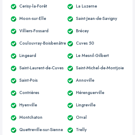
Cerisy-la-Forêt
La Luzerne
Moon-sur-Elle
Saint-Jean-de-Savigny
Villiers-Fossard
Brécey
Coulouvray-Boisbenâtre
Cuves 50
Lingeard
Le Mesnil-Gilbert
Saint-Laurent-de-Cuves
Saint-Michel-de-Montjoie
Saint-Pois
Annoville
Contrières
Hérenguerville
Hyenville
Lingreville
Montchaton
Orval
Quettreville-sur-Sienne
Trelly