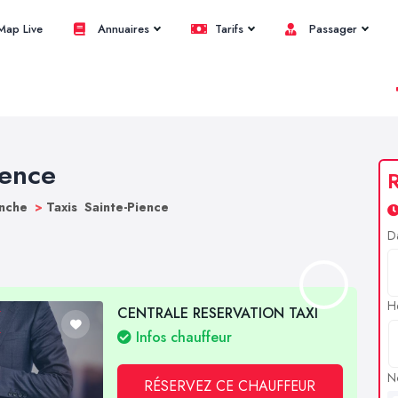
ap Live
Annuaires
Tarifs
Passager
ience
R
anche
>
Taxis Sainte-Pience
D
H
CENTRALE RESERVATION TAXI
Infos chauffeur
N
RÉSERVEZ CE CHAUFFEUR