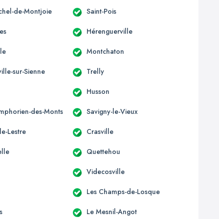
ichel-de-Montjoie
Saint-Pois
res
Hérenguerville
lle
Montchaton
ille-sur-Sienne
Trelly
Husson
ymphorien-des-Monts
Savigny-le-Vieux
le-Lestre
Crasville
lle
Quettehou
Videcosville
Les Champs-de-Losque
s
Le Mesnil-Angot