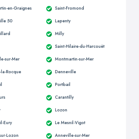
tin-en-Graignes
Saint-Fromond
ille 50
Lapenty
illard
Milly
Saint-Hilaire-du-Harcouët
le-sur-Mer
Montmartin-sur-Mer
e-la-Rocque
Denneville
il
Portbail
urs
Carantilly
y
Lozon
l-Eury
Le Mesnil-Vigot
-sur-Lozon
Anneville-sur-Mer