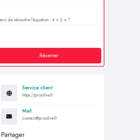
rci de résoudre l'équation : 4 + 2 = ?
Réserver
Service client
https://proxilive.fr
Mail
contact@proxilive.fr
Partager