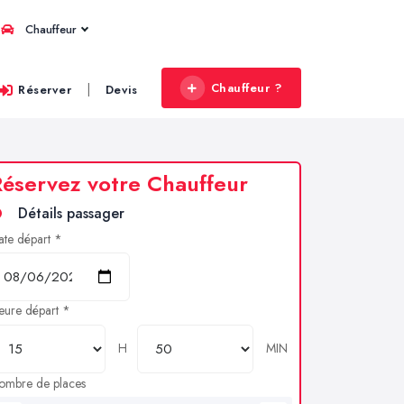
Chauffeur
Chauffeur ?
|
Réserver
Devis
éservez votre Chauffeur
Détails passager
ate départ *
eure départ *
H
MIN
ombre de places