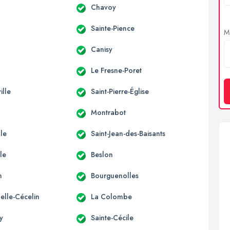
Chavoy
Sainte-Pience
Me
d
Canisy
Le Fresne-Poret
ille
Saint-Pierre-Église
Montrabot
lle
Saint-Jean-des-Baisants
le
Beslon
n
Bourguenolles
elle-Cécelin
La Colombe
y
Sainte-Cécile