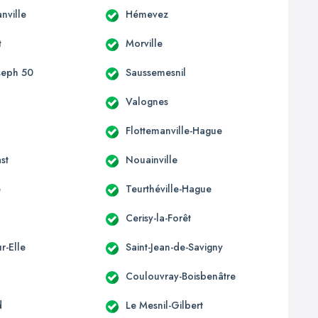
nville
Hémevez
t
Morville
oseph 50
Saussemesnil
Valognes
e
Flottemanville-Hague
st
Nouainville
e
Teurthéville-Hague
Cerisy-la-Forêt
r-Elle
Saint-Jean-de-Savigny
Coulouvray-Boisbenâtre
d
Le Mesnil-Gilbert