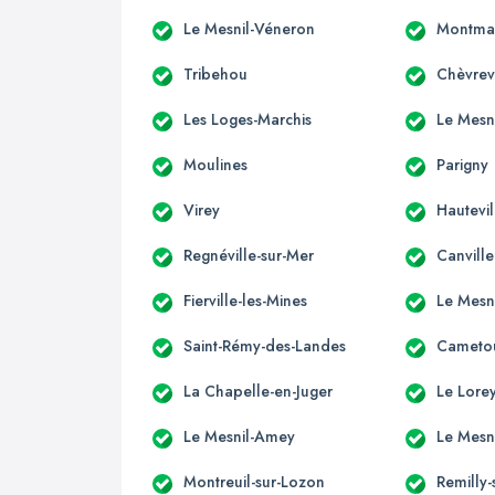
Le Mesnil-Véneron
Montmar
Tribehou
Chèvrev
Les Loges-Marchis
Le Mesn
Moulines
Parigny
Virey
Hautevil
Regnéville-sur-Mer
Canvill
Fierville-les-Mines
Le Mesn
Saint-Rémy-des-Landes
Cameto
La Chapelle-en-Juger
Le Lore
Le Mesnil-Amey
Le Mesni
Montreuil-sur-Lozon
Remilly