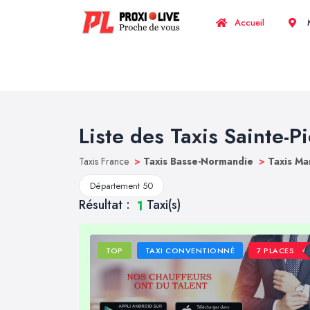
Accueil
M
Liste des Taxis Sainte-P
Taxis France
>
Taxis Basse-Normandie
>
Taxis M
Département 50
Résultat :
Taxi(s)
1
TOP
TAXI CONVENTIONNÉ
7 PLACES