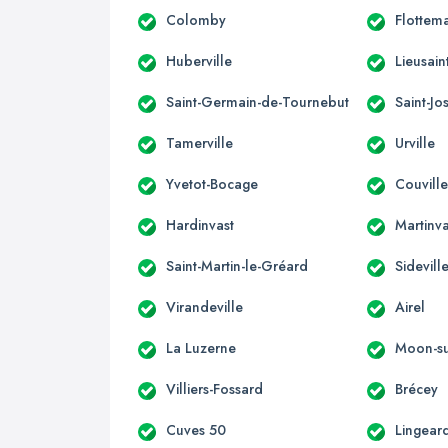
Colomby
Flottema
Huberville
Lieusain
Saint-Germain-de-Tournebut
Saint-J
Tamerville
Urville
Yvetot-Bocage
Couvill
Hardinvast
Martinva
Saint-Martin-le-Gréard
Sidevill
Virandeville
Airel
La Luzerne
Moon-su
Villiers-Fossard
Brécey
Cuves 50
Lingear