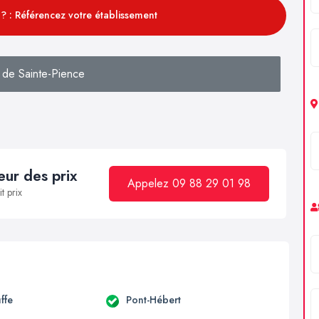
? : Référencez votre établissement
 de Sainte-Pience
ur des prix
Appelez 09 88 29 01 98
t prix
ffe
Pont-Hébert