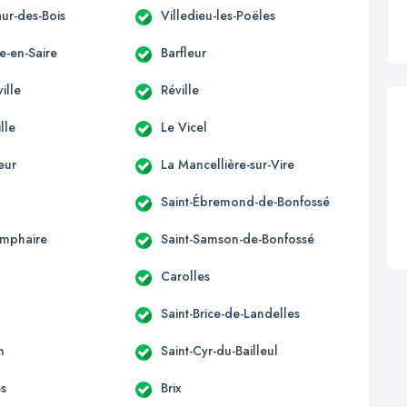
ur-des-Bois
Villedieu-les-Poëles
e-en-Saire
Barfleur
ille
Réville
lle
Le Vicel
eur
La Mancellière-sur-Vire
Saint-Ébremond-de-Bonfossé
omphaire
Saint-Samson-de-Bonfossé
Carolles
n
Saint-Brice-de-Landelles
n
Saint-Cyr-du-Bailleul
s
Brix