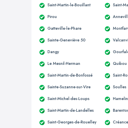
Saint-Martin-le-Bouillant
Saint-Ma
Pirou
Annevill
Gatteville-le-Phare
Montfarv
Sainte-Geneviève 50
Valcanvi
Dangy
Gourfal
Le Mesnil-Herman
Quibou
Saint-Martin-de-Bonfossé
Saint-R
Sainte-Suzanne-sur-Vire
Soulles
Saint-Michel-des-Loups
Hameli
Saint-Martin-de-Landelles
Barento
Saint-Georges-de-Rouelley
Créance