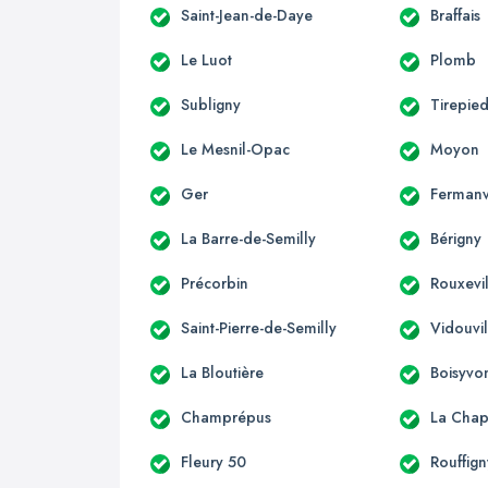
Saint-Jean-de-Daye
Braffais
Le Luot
Plomb
Subligny
Tirepie
Le Mesnil-Opac
Moyon
Ger
Fermanv
La Barre-de-Semilly
Bérigny
Précorbin
Rouxevi
Saint-Pierre-de-Semilly
Vidouvil
La Bloutière
Boisyvo
Champrépus
La Chap
Fleury 50
Rouffign