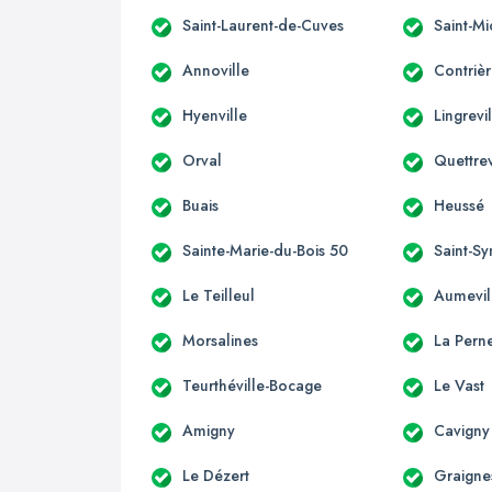
Saint-Laurent-de-Cuves
Saint-M
Annoville
Contriè
Hyenville
Lingrevi
Orval
Quettrev
Buais
Heussé
Sainte-Marie-du-Bois 50
Saint-S
Le Teilleul
Aumevil
Morsalines
La Perne
Teurthéville-Bocage
Le Vast
Amigny
Cavigny
Le Dézert
Graigne